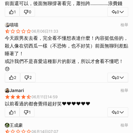
前面還可以，後面無聊撐著看完，蕭拍跨...............浪費錢
1
0
0
喵喵
檢舉
06月06日11:33
今天跟男友去看，完全看不懂想表達什麼！內容挺低俗的，
殺人像在切西瓜一樣（不恐怖，也不好笑）前面無聊到差點
睡著了！
或許我們不是喜愛這種影片的影迷，所以才會看不懂吧！
😓
2
2
0
Jamari
檢舉
06月11日14:59
以前看過的都會覺得超好笑❤️❤️❤️❤️❤️❤️
1
1
0
王成豪
檢舉
06月14日07:07