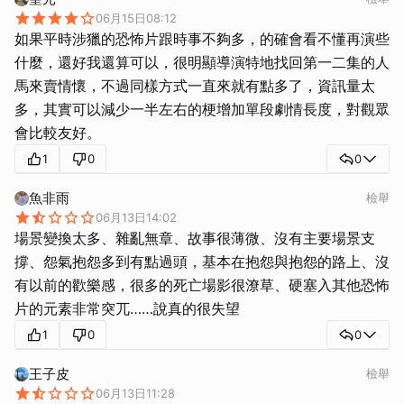
06月15日08:12
如果平時涉獵的恐怖片跟時事不夠多，的確會看不懂再演些
什麼，還好我還算可以，很明顯導演特地找回第一二集的人
馬來賣情懷，不過同樣方式一直來就有點多了，資訊量太
多，其實可以減少一半左右的梗增加單段劇情長度，對觀眾
會比較友好。
1
0
0
魚非雨
檢舉
06月13日14:02
場景變換太多、雜亂無章、故事很薄微、沒有主要場景支
撐、怨氣抱怨多到有點過頭，基本在抱怨與抱怨的路上、沒
有以前的歡樂感，很多的死亡場影很潦草、硬塞入其他恐怖
片的元素非常突兀……說真的很失望
1
0
0
王子皮
檢舉
06月13日11:28