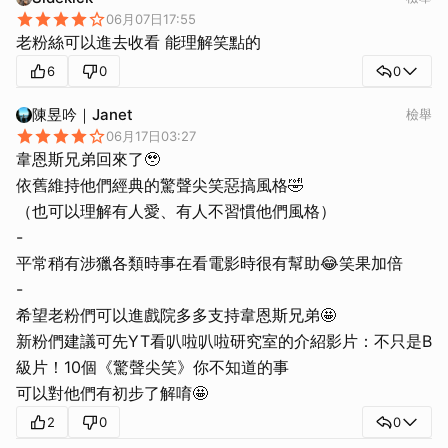
06月07日17:55
老粉絲可以進去收看 能理解笑點的
6
0
0
陳昱吟｜Janet
檢舉
06月17日03:27
韋恩斯兄弟回來了🥹
依舊維持他們經典的驚聲尖笑惡搞風格🤣
（也可以理解有人愛、有人不習慣他們風格）
-
平常稍有涉獵各類時事在看電影時很有幫助😂笑果加倍
-
希望老粉們可以進戲院多多支持韋恩斯兄弟🤩
新粉們建議可先YT看叭啦叭啦研究室的介紹影片：不只是B
級片！10個《驚聲尖笑》你不知道的事
可以對他們有初步了解唷🤩
2
0
0