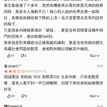
第五集後過了十多年，竟然有機會再次看到韋恩兄弟的經典
回歸，真是令人激動不已！核心四人組的化學反應一如既
往，各種低俗橋段無下限的上演！這才是驚聲尖笑系列該有
的樣子。
只是很多內梗確實過於「硬核」，要是沒有習慣看這幾年熱
門的恐怖片，會比較難Get到。
再來就是對美國政治正確風氣的諷刺，要是沒有持續在關注
美國社會問題的觀眾，會相對的難以理解其中橋段。
11
2
0
Jrue🐽™
檢舉
06月05日11:12
我誠實說 老粉絲 10分 新觀眾0分 太多內梗，只有老觀眾
懂，還有人看不到一半已經離開，但留下來的老粉絲都覺得
好笑
10
3
0
Sidekick
檢舉