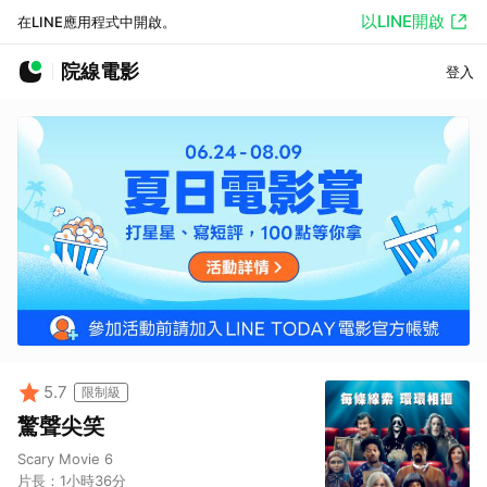
以LINE開啟
在LINE應用程式中開啟。
院線電影
登入
5.7
限制級
驚聲尖笑
Scary Movie 6
片長：
1小時36分