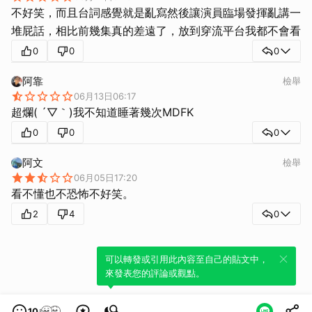
不好笑，而且台詞感覺就是亂寫然後讓演員臨場發揮亂講一
堆屁話，相比前幾集真的差遠了，放到穿流平台我都不會看
0
0
0
阿靠
檢舉
06月13日06:17
超爛( ´▽｀)我不知道睡著幾次MDFK
0
0
0
阿文
檢舉
06月05日17:20
看不懂也不恐怖不好笑。
2
4
0
可以轉發或引用此內容至自己的貼文中，
來發表您的評論或觀點。
10