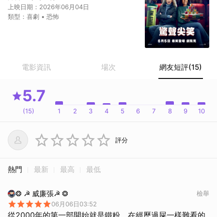
上映日期：
2026年06月04日
類型：
喜劇 • 恐怖
電影資訊
場次
網友短評(15)
5.7
(
15
)
1
2
3
4
5
6
7
8
9
10
評分
熱門
最新
最高
最低
❂ ☭ 威廉張☭ ❂
檢舉
06月06日03:52
從2000年的第一部開始就是鐵粉，在經歷過屎一樣難看的