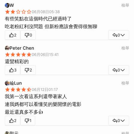
W
檢舉
取消
06月08日05:38
有些笑點在這個時代已經過時了
2
0
0
Peter Chen
檢舉
06月06日15:41
還蠻精彩的
3
2
0
綸Lun
檢舉
06月12日01:17
我第一次看這系列還帶著家人
連我媽都可以看懂笑的樂開懷的電影
最近還真多不多👍
2
1
0
聖元
檢舉