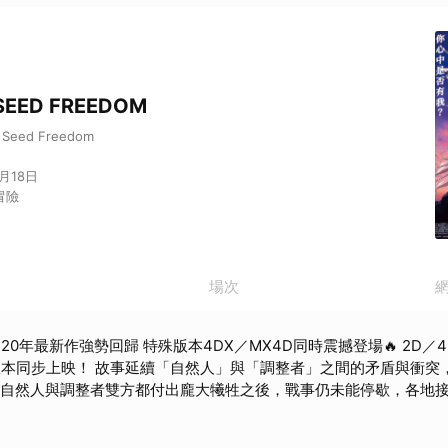
ED FREEDOM
m Seed Freedom
4月18日
 冒險
場次
網
20年最新作強勢回歸 特殊版本4DX／MX4D同時震撼登場🔥 2D／4
「調整者」之間的矛盾與衝突，時間來到C.E.(宇
儘管自然人與調整者雙方都付出龐大犧牲之後，戰事仍未能停歇，各地
的侵略行動等等事件，紛亂不止，為了平息紛爭，已拉克絲為首任總
創立，煌等人作為組織成員開始主動介入各地的戰爭，就在此時，新