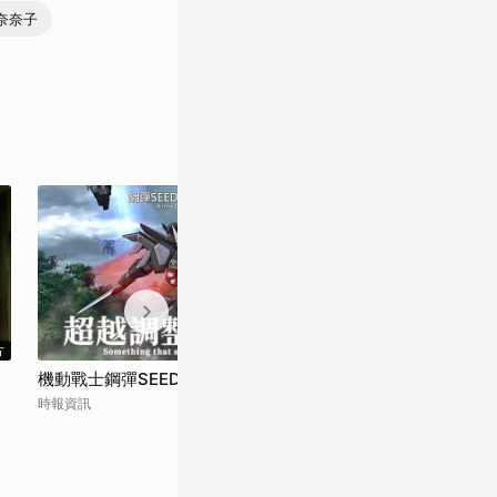
請關注
奈奈子
片
預告片
機動戰士鋼彈SEED FREEDOM Action篇
機動戰士鋼彈SEE
時報資訊
時報資訊