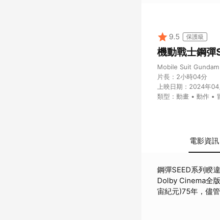
9.5
保護級
機動戰士鋼彈SE
Mobile Suit Gunda
片長：
2小時04分
上映日期：
2024年0
類型：
動畫 • 動作 •
電影資訊
鋼彈SEED系列睽違
Dolby Cinema全版本同步上映！ 故事延續「自然人」與
宙紀元)75年，
「藍色宇宙」策畫
機構「羅盤」就此