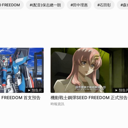
的形式進攻藍色宇宙總部，這場戰事是否能為宇宙和平重新帶來希望？ 詳情
 FREEDOM
#(配音)保志總一朗
#田中理惠
#石田彰
#森
取消
預告片
預告
 FREEDOM 首支預告
機動戰士鋼彈SEED FREEDOM 正式預告
時報資訊