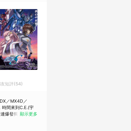
友短評(54)
DX／MX4D／
接連爆發獨立運動與
顯示更多
裁的世界和平監視
興國家：「基金