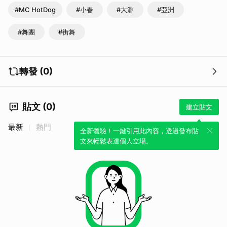
#MC HotDog
#小春
#大淵
#亞洲
#舞團
#街舞
轉發 (0)
貼文 (0)
建立貼文
最新
熱門
全新體驗！一鍵引用此內容，透過發布貼
文來輕鬆表達個人立場。