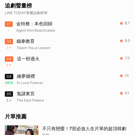
追劇聲量榜
LINE TODAY專屬追劇榜單
金特務：本色回歸
8.7
01
-
Agent Kim Reactivated
鐵拳教育
9.5
02
1
Teach You a Lesson
這一秒過火
7.0
03
2
繪夢婚禮
10
04
NEW
In Love Forever
鬼謎東宮
9.1
05
3
The East Palace
片單推薦
不只有戀愛！7部必放人生片單的超頂韓劇