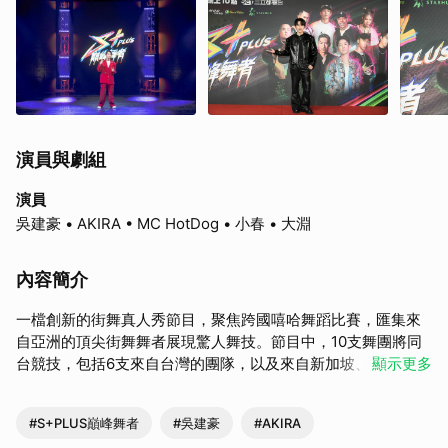
演員與劇組
演員
吳建豪 • AKIRA • MC HotDog • 小春 • 大淵
內容簡介
一檔創新的街舞真人秀節目，聚焦跨國嘻哈舞蹈比賽，匯集來
自亞洲的頂尖街舞舞者展現驚人舞技。節目中，10支舞團將同
台競技，包括6支來自台灣的團隊，以及來自新加坡、韓國和日
顯示更多
本的強隊，為「亞洲最佳舞團」的榮譽展開激烈對決。
#S+PLUS巔峰舞者
#吳建豪
#AKIRA