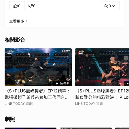
0
0
0
查看更多
相關影音
預告片
《S+PLUS巔峰舞者》EP12精華：
《S+PLUS巔峰舞者》EP1
囂張帶領子弟兵來參加三代同台！
勝負難分的精彩對決！IP Loc
IP Lockers總決賽
VS. Lit N Posh
LINE TODAY 追劇
LINE TODAY 追劇
劇照