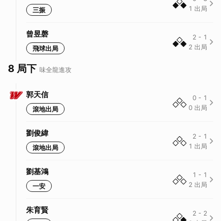
1
出局
三振
曾昱磬
2
-
1
2
出局
飛球出局
8 局下
味全龍
進攻
郭天信
0
-
1
0
出局
滾地出局
劉俊緯
2
-
1
1
出局
滾地出局
劉基鴻
1
-
1
2
出局
一安
朱育賢
2
-
2