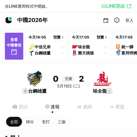
以LINE開啟
在LINE應用程式中開啟。
中職2026年
登入
今天
16:05
預覽
今天
17:05
預覽
今天
17:05
查看
中職賽程
-
-
中信兄弟
味全龍
統一獅
-
-
台鋼雄鷹
樂天桃猿
富邦悍
0
2
完賽
5月19日 (二)
台鋼雄鷹
味全龍
🏟️ 資訊
⚾️ 速報
📊 成績
📣 應援
全部
得分
安打
三振