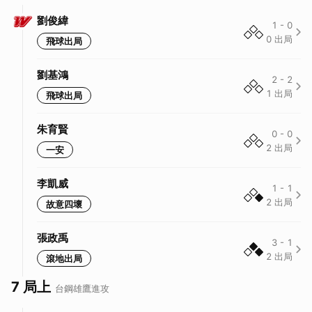
劉俊緯
1
-
0
0
出局
飛球出局
劉基鴻
2
-
2
1
出局
飛球出局
朱育賢
0
-
0
2
出局
一安
李凱威
1
-
1
2
出局
故意四壞
張政禹
3
-
1
2
出局
滾地出局
7 局上
台鋼雄鷹
進攻