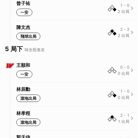
曾子祐
1
-
0
2
出局
一安
陳文杰
2
-
2
2
出局
飛球出局
5 局下
味全龍
進攻
王順和
0
-
0
0
出局
一安
林辰勳
1
-
0
0
出局
滾地出局
林孝程
2
-
1
1
出局
滾地出局
郭天信