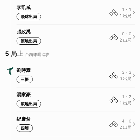
李凱威
1
-
1
1
出局
飛球出局
張政禹
0
-
0
2
出局
滾地出局
5 局上
台鋼雄鷹
進攻
劉時豪
3
-
3
0
出局
三振
湯家豪
1
-
2
1
出局
滾地出局
紀慶然
取消
4
-
0
2
出局
四壞