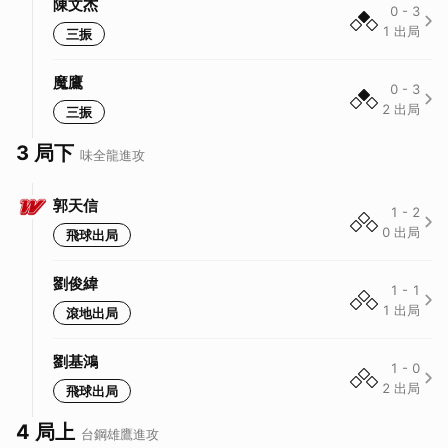
陳文杰
0
-
3
1
出局
三振
魔鷹
0
-
3
2
出局
三振
3 局下
味全龍
進攻
郭天信
1
-
2
0
出局
飛球出局
劉俊緯
1
-
1
1
出局
滾地出局
劉基鴻
1
-
0
2
出局
飛球出局
4 局上
台鋼雄鷹
進攻