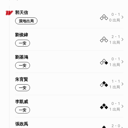
郭天信
0
-
1
0
出局
滾地出局
劉俊緯
2
-
1
1
出局
一安
劉基鴻
0
-
1
1
出局
一安
朱育賢
1
-
1
1
出局
一安
李凱威
0
-
1
1
出局
一安
張政禹
2
-
0