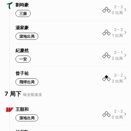
劉時豪
2
-
3
0
出局
三振
湯家豪
2
-
2
1
出局
滾地出局
紀慶然
2
-
1
2
出局
一安
曾子祐
3
-
2
2
出局
飛球出局
7 局下
味全龍
進攻
王順和
2
-
2
0
出局
滾地出局