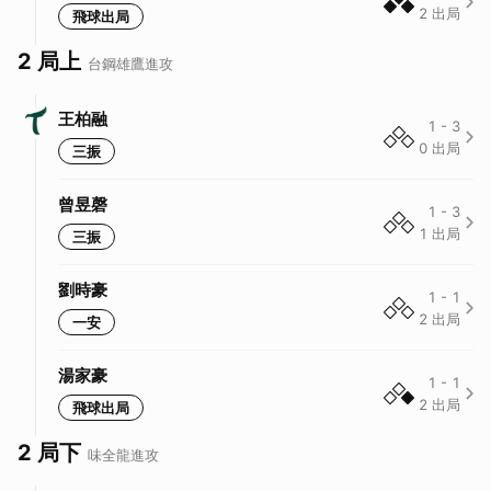
2
出局
飛球出局
2 局上
台鋼雄鷹
進攻
王柏融
1
-
3
0
出局
三振
曾昱磬
1
-
3
1
出局
三振
劉時豪
1
-
1
2
出局
一安
湯家豪
1
-
1
2
出局
飛球出局
2 局下
味全龍
進攻