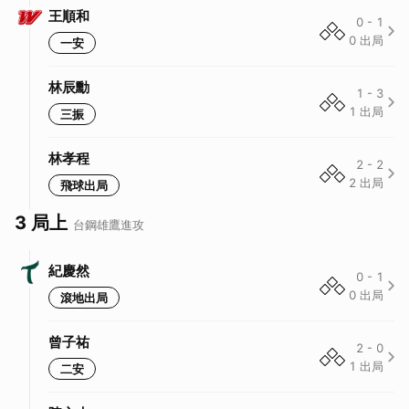
王順和
0
-
1
0
出局
一安
林辰勳
1
-
3
1
出局
三振
林孝程
2
-
2
2
出局
飛球出局
3 局上
台鋼雄鷹
進攻
紀慶然
0
-
1
0
出局
滾地出局
曾子祐
2
-
0
1
出局
二安