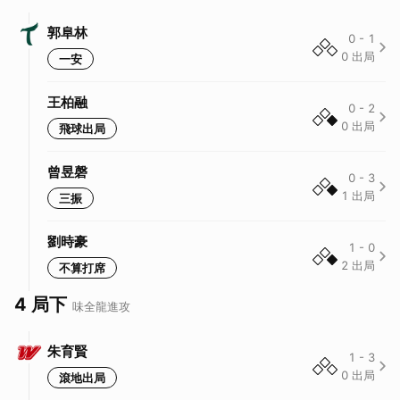
郭阜林
0
-
1
0
出局
一安
王柏融
0
-
2
0
出局
飛球出局
曾昱磬
0
-
3
1
出局
三振
劉時豪
1
-
0
2
出局
不算打席
4 局下
味全龍
進攻
朱育賢
1
-
3
0
出局
滾地出局