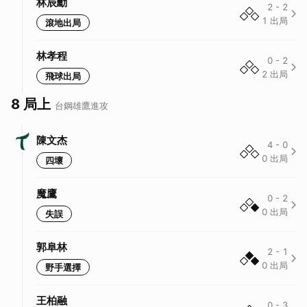
林辰勳
2
-
2
1
出局
滾地出局
林孝程
0
-
2
2
出局
飛球出局
8 局上
台鋼雄鷹
進攻
陳文杰
4
-
0
0
出局
四壞
魔鷹
0
-
2
0
出局
失誤
郭阜林
2
-
1
0
出局
野手選擇
王柏融
0
-
3