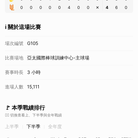
0
0
0
0
0
4
0
0
✕
4
6
0
ℹ️ 關於這場比賽
場次編號
G105
比賽場地
亞太國際棒球訓練中心-主球場
賽事時長
3 小時
進場人數
15,111
🚩 本季戰績排行
👇🏼 切換查看上、下半季與全年戰績
上半季
下半季
全年度