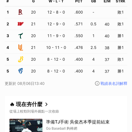
#
G
W - L - T
PCT
GB
E
/
M
STRK
1
20
12
-
8
-
0
.600
-
敗
1
2
21
12
-
9
-
0
.571
0.5
敗
1
40
3
20
11
-
9
-
0
.550
1
勝
1
40
4
21
10
-
11
-
0
.476
2.5
勝
1
38
5
20
8
-
12
-
0
.400
4
敗
1
37
5
20
8
-
12
-
0
.400
4
勝
1
37
更新於
08月06日13:40
戰績表名詞解釋
🔥 現在夯什麼
從場上較勁到場外嬌點一次收錄
準備TJ手術 吳俊杰本季提前結束
Go Baseball 夠棒網