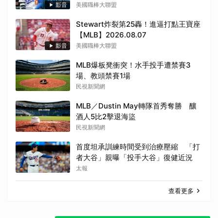
影音
美國職棒大聯盟
Stewart炸裂第25轟！進逼打點王寶座
【MLB】2026.08.07
影音
美國職棒大聯盟
MLB爆板凳衝突！水手投手遭禁賽3
場、教頭禁賽1場
民視新聞網
MLB／Dustin May轉隊首秀奪勝 釀
酒人5比2擊退海盜
民視新聞網
首度坦承訓練時間受到治療壓縮 「打
者大谷」親曝「投手大谷」復健近況
太報
查看更多