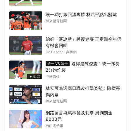
統一獅打線回溫奪勝 林岳平點出關鍵
緯來體育新聞
治好「寒冰掌」將復健賽 王定穎今年仍
有機會回歸
Go Baseball 夠棒網
還得是陳傑憲！統一隊長
統一 VS 味全
2分砲炸裂
影音
中華職棒
林安可為適應日職改打擊姿勢！陳傑憲
揭內幕
緯來體育新聞
網路留言辱罵林襄及莉奈 男判罰金
9000元
自由電子報