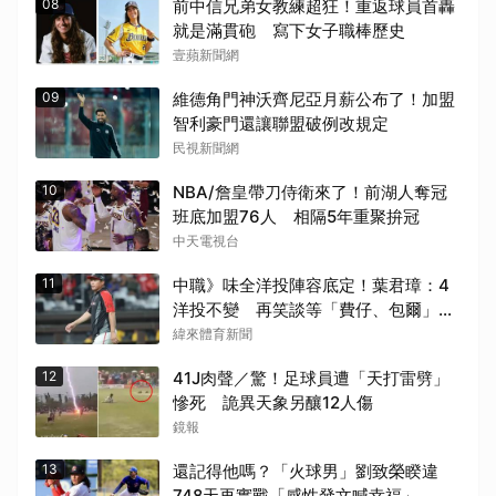
08
前中信兄弟女教練超狂！重返球員首轟
就是滿貫砲 寫下女子職棒歷史
壹蘋新聞網
09
維德角門神沃齊尼亞月薪公布了！加盟
智利豪門還讓聯盟破例改規定
民視新聞網
10
NBA/詹皇帶刀侍衛來了！前湖人奪冠
班底加盟76人 相隔5年重聚拚冠
中天電視台
11
中職》味全洋投陣容底定！葉君璋：4
洋投不變 再笑談等「費仔、包爾」報
到
緯來體育新聞
12
41J肉聲／驚！足球員遭「天打雷劈」
慘死 詭異天象另釀12人傷
鏡報
13
還記得他嗎？「火球男」劉致榮睽違
748天再實戰「感性發文喊幸福」