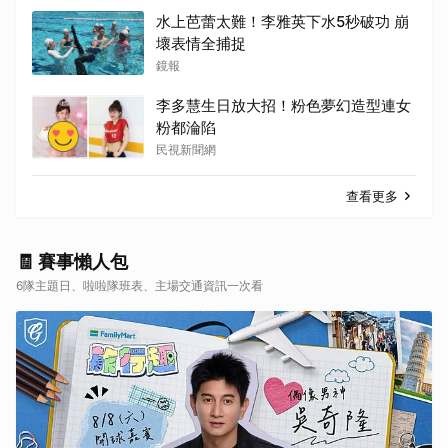
水上芭蕾太難！李雅英下水5秒破功 崩
壞表情全捕捉
鏡報
李多慧生日放大招！粉色夢幻造型連女
粉都淪陷
民視新聞網
查看更多
🧾 賽事懶人包
6隊主題日、啦啦隊班表、主場交通資訊一次看