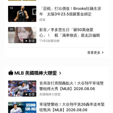
19
「惡棍」打出價值！Brooks狂飆生涯
年 太陽3年23.5億砸重金綁定
鏡報
20
影音／李多慧生日「砸50萬做愛
心」！ 載「滿車物資」親走訪偏鄉
影音
TVBS娛樂頭條
查看更多
🏟️ MLB 美國職棒大聯盟
首局首打席開轟點火！大谷翔平單場雙
響砲煙火秀【MLB】2026.08.06
影音
美國職棒大聯盟
單場雙響砲！大谷翔平第26轟率道奇緊
咬戰局【MLB】2026.08.06