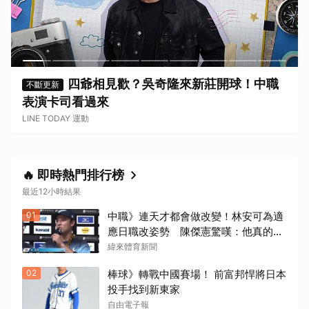
四爺相見歡？吳奇隆來新莊開球！中職
不斷更新
表演卡司看過來
LINE TODAY 運動
🔥 即時熱門排行榜
最近12小時結果
取消
01
中職》連天才都會做改變！林安可為適
應日職改姿勢 陳傑憲驚嘆：他真的遇
到很大挫折
緯來體育新聞
02
棒球》轉戰中國賽場！ 前富邦悍將日本
投手找到新東家
自由電子報