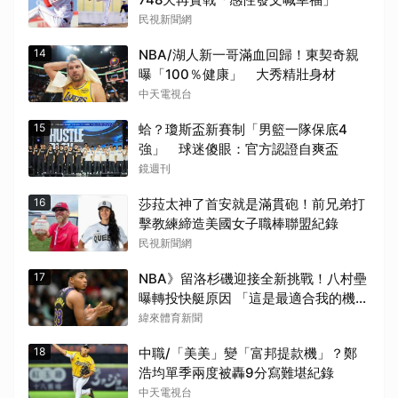
民視新聞網
14
NBA/湖人新一哥滿血回歸！東契奇親
曝「100％健康」 大秀精壯身材
中天電視台
15
蛤？瓊斯盃新賽制「男籃一隊保底4
強」 球迷傻眼：官方認證自爽盃
鏡週刊
16
莎菈太神了首安就是滿貫砲！前兄弟打
擊教練締造美國女子職棒聯盟紀錄
民視新聞網
17
NBA》留洛杉磯迎接全新挑戰！八村壘
曝轉投快艇原因 「這是最適合我的機
會」
緯來體育新聞
18
中職/「美美」變「富邦提款機」？鄭
浩均單季兩度被轟9分寫難堪紀錄
中天電視台