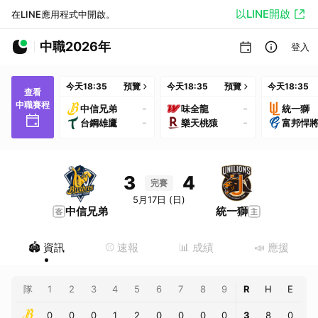
以LINE開啟
在LINE應用程式中開啟。
中職2026年
登入
今天
18:35
預覽
今天
18:35
預覽
今天
18:35
查看
中職賽程
-
-
中信兄弟
味全龍
統一獅
-
-
台鋼雄鷹
樂天桃猿
富邦悍
3
4
完賽
5月17日 (日)
中信兄弟
統一獅
🏟️ 資訊
⚾️ 速報
📊 成績
📣 應援
隊
1
2
3
4
5
6
7
8
9
R
H
E
0
0
0
1
2
0
0
0
0
3
8
0