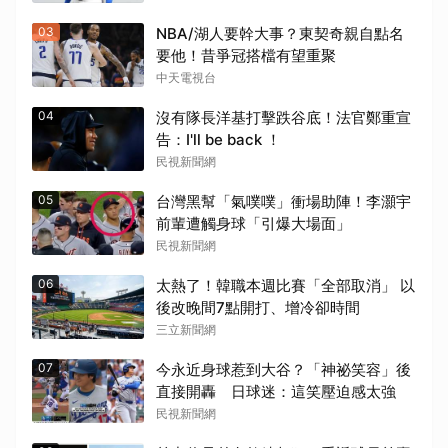
03
NBA/湖人要幹大事？東契奇親自點名
要他！昔爭冠搭檔有望重聚
中天電視台
04
沒有隊長洋基打擊跌谷底！法官鄭重宣
告：I'll be back ！
民視新聞網
05
台灣黑幫「氣噗噗」衝場助陣！李灝宇
前輩遭觸身球「引爆大場面」
民視新聞網
06
太熱了！韓職本週比賽「全部取消」 以
後改晚間7點開打、增冷卻時間
三立新聞網
07
今永近身球惹到大谷？「神祕笑容」後
直接開轟 日球迷：這笑壓迫感太強
民視新聞網