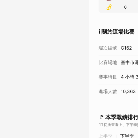
3
0
0
0
ℹ️ 關於這場比賽
場次編號
G162
比賽場地
臺中市
賽事時長
4 小時 
進場人數
10,363
🚩 本季戰績排
👇🏼 切換查看上、下半
上半季
下半季