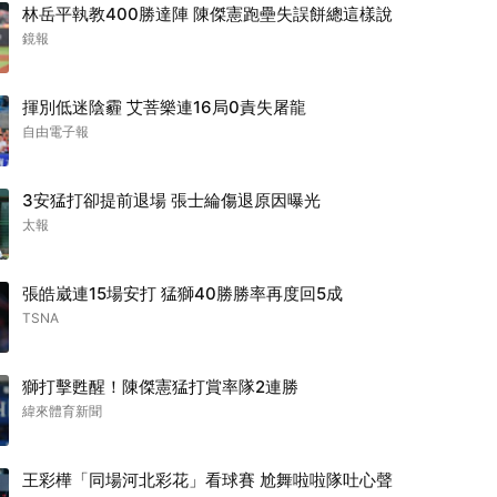
林岳平執教400勝達陣 陳傑憲跑壘失誤餅總這樣說
鏡報
揮別低迷陰霾 艾菩樂連16局0責失屠龍
自由電子報
3安猛打卻提前退場 張士綸傷退原因曝光
太報
張皓崴連15場安打 猛獅40勝勝率再度回5成
TSNA
獅打擊甦醒！陳傑憲猛打賞率隊2連勝
緯來體育新聞
王彩樺「同場河北彩花」看球賽 尬舞啦啦隊吐心聲