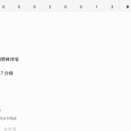
0
0
0
2
0
0
1
3
9
洲際棒球場
37 分鐘
行
季與全年戰績
全年度