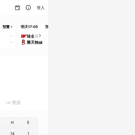
登入
預覽
明天
17:05
預覽
明天
17:05
預覽
8/11
18:35
預
-
-
-
味全龍
統一獅
樂天桃猿
-
-
-
樂天桃猿
富邦悍將
統一獅
📣 應援
H
E
14
1