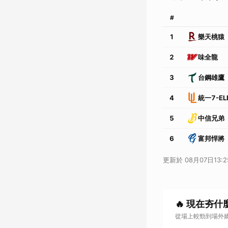
#
1
樂天桃猿
2
味全龍
3
台鋼雄鷹
4
統一7-EL
5
中信兄弟
6
富邦悍將
更新於
08月07日13:2
🔥 現在夯什
從場上較勁到場外