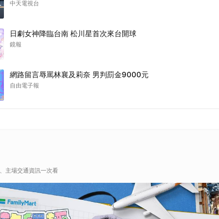
中天電視台
日劇女神降臨台南 松川星首次來台開球
鏡報
網路留言辱罵林襄及莉奈 男判罰金9000元
自由電子報
表、主場交通資訊一次看