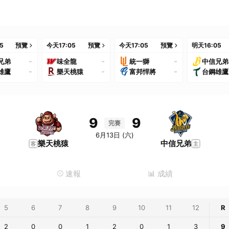
05
預覽
今天
17:05
預覽
今天
17:05
預覽
明天
16:05
-
-
-
兄弟
味全龍
統一獅
中信兄弟
-
-
-
雄鷹
樂天桃猿
富邦悍將
台鋼雄鷹
9
9
完賽
6月13日 (六)
樂天桃猿
中信兄弟
⚾️ 速報
📊 成績
5
6
7
8
9
10
11
12
R
2
0
0
1
2
0
1
3
9