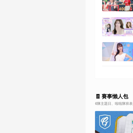
🧾 賽事懶人包
6隊主題日、啦啦隊班