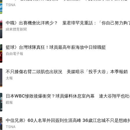
TSNA
中職》出賽機會比洋將少？ 葉君璋罕見重話：「你自己努力夠
緯來體育新聞
籃球》台灣球隊真狂！球員最高年薪海放中日韓職籃
自由電子報
不只膝傷右臂二頭肌也出狀況 美媒暗示「投手大谷」本季報銷
太報
日本WBC慘敗後爆衝突？球員爆料休息室內幕 連大谷翔平也吐
鏡報
中信兄弟》60人名單外回簽到生涯高峰 36歲江忠城不只是想維
TSNA