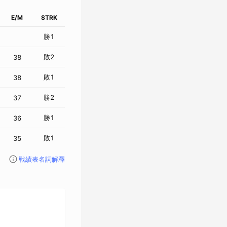
E
/
M
STRK
勝
1
敗
2
38
敗
1
38
勝
2
37
勝
1
36
敗
1
35
戰績表名詞解釋