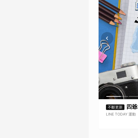
四爺相見歡？吳奇隆來新莊開球！中職表演
不斷更新
LINE TODAY 運動