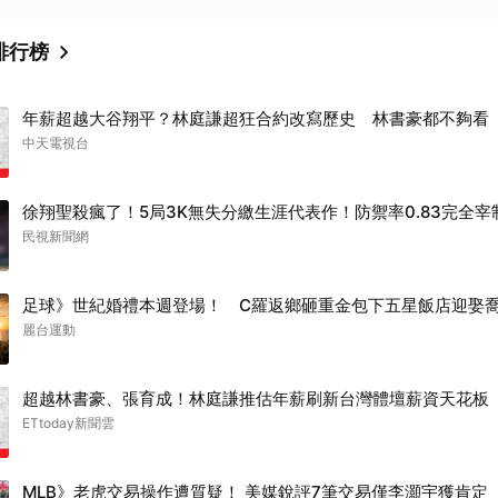
排行榜
年薪超越大谷翔平？林庭謙超狂合約改寫歷史 林書豪都不夠看
中天電視台
徐翔聖殺瘋了！5局3K無失分繳生涯代表作！防禦率0.83完全宰
民視新聞網
足球》世紀婚禮本週登場！ C羅返鄉砸重金包下五星飯店迎娶
麗台運動
超越林書豪、張育成！林庭謙推估年薪刷新台灣體壇薪資天花板
ETtoday新聞雲
MLB》老虎交易操作遭質疑！ 美媒銳評7筆交易僅李灝宇獲肯定