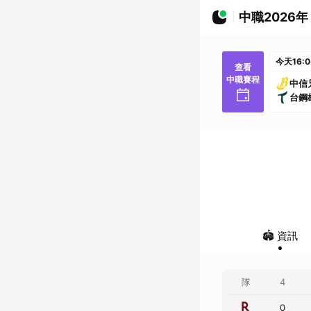
中職2026年
今天
16:
查看
中職賽程
中信
台鋼
🏟️ 資訊
1
2
隊
3
4
0
0
0
0