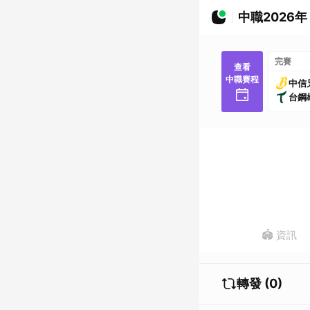
中職2026年
完賽
查看
中職賽程
中信
台鋼
🏟️ 資訊
轉發 (0)