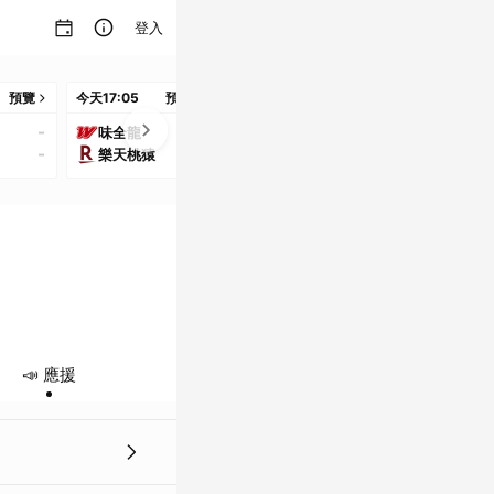
登入
預覽
今天
17:05
預覽
今天
17:05
預覽
明天
16:05
預
-
-
-
味全龍
統一獅
中信兄弟
-
-
-
樂天桃猿
富邦悍將
台鋼雄鷹
📣 應援