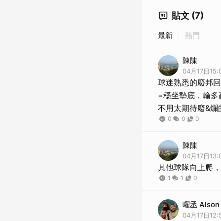
貼文 (7)
最新
熱門
陳陳
04月17日15:
球迷熟悉的廢邦回
=穩坐墊底，輸多
不用太期待廢&爛
0
0
0
陳陳
04月17日13:
其他球隊向上爬，
1
1
0
曜丞 Alson
04月17日12: