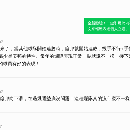
全新體驗！一鍵引用此內
文來輕鬆表達個人立場。
07
來了，當其他球隊開始連勝時，廢邦就開始連敗，投手不行+手
贏少是廢邦的特性。常年的爛隊表現正常一點就說不ㄧ樣，接下
的球員有好的表現！
07
廢邦向下滑，在過幾週墊底沒問題！這種爛隊真的沒什麼不一樣
51