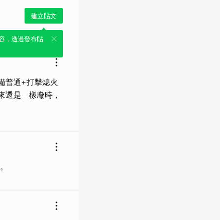
建立貼文
容，透過發布貼
備普通+打擊熄火
來還是ㄧ樣廢時，
。