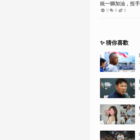
統一獅加油，投手
0
0
0
✨ 猜你喜歡