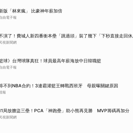
新版「林來瘋」 比豪神年薪加倍
自由電子報
不演了！費城人新四番衝本壘「跳過頭」裝了幾下「下秒直接走回休
民視新聞網
籃球》台灣球隊真狂！球員最高年薪海放中日韓職籃
自由電子報
等不到NBA合約！3連霸灌籃王轉戰西班牙 母親曝關鍵原因
鏡報
11局放膽盜三壘！PCA「神跑壘」助小熊再見勝 MVP籌碼再加分
民視新聞網