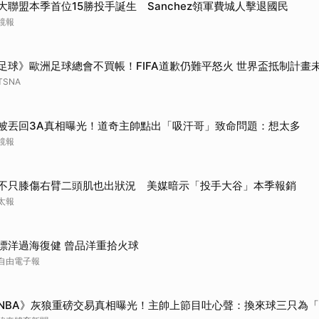
大聯盟本季首位15勝投手誕生 Sanchez領軍費城人擊退國民
鏡報
足球》歐洲足球總會不買帳！FIFA道歉仍難平怒火 世界盃抵制計畫
TSNA
被丟回3A真相曝光！道奇主帥點出「吸汗哥」致命問題：想太多
鏡報
不只膝傷右臂二頭肌也出狀況 美媒暗示「投手大谷」本季報銷
太報
漂洋過海復健 曾品洋重拾火球
自由電子報
NBA》灰狼重磅交易真相曝光！主帥上節目吐心聲：換來球三只為