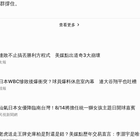
群撐住。
查看更多
連敗不止搞丟勝利方程式 美媒點出道奇3大崩壞
太報
日本WBC慘敗後爆衝突？球員爆料休息室內幕 連大谷翔平也吐槽
鏡報
仙氣日本女優降臨南台灣！8/14將擔任統一獅女孩主題日開球嘉賓
民視新聞網
老虎送走王牌史庫柏是對還是錯？美媒點歷年交易直言：李灝宇是唯