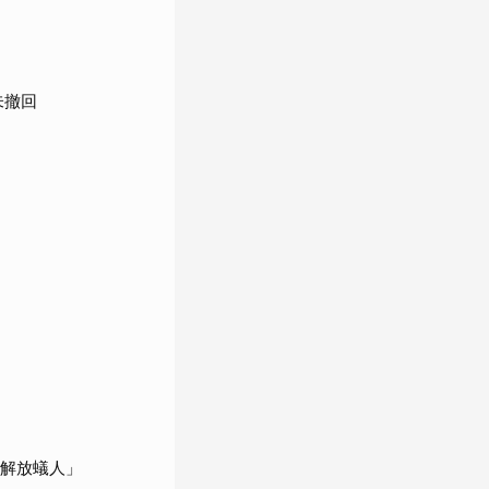
未撤回
「解放蟻人」