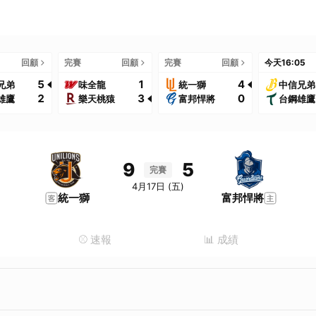
回顧
完賽
回顧
完賽
回顧
今天
16:05
5
1
4
兄弟
味全龍
統一獅
中信兄弟
2
3
0
雄鷹
樂天桃猿
富邦悍將
台鋼雄鷹
9
5
完賽
4月17日 (五)
統一獅
富邦悍將
⚾️ 速報
📊 成績