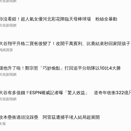
民視新聞網
你沒看錯！超人氣女優河北彩花降臨天母棒球場 粉絲全暴動
民視新聞網
取消
大谷翔平升格二寶爸後變了！改開千萬賓利、比賽結束秒回家陪孩子
媽媽寶寶
讓他升了啦！鄭宗哲「巧妙偷點」打回追平分助隊以10比4大勝
民視新聞網
大谷有多值錢？ESPN權威記者曝「驚人效益」 道奇年收衝322億
民視新聞網
攻本壘衝過頭沒踩壘 阿雷茲遭捕手堵人結局超展開
太報