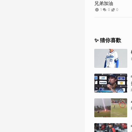
兄弟加油
1
0
0
✨ 猜你喜歡