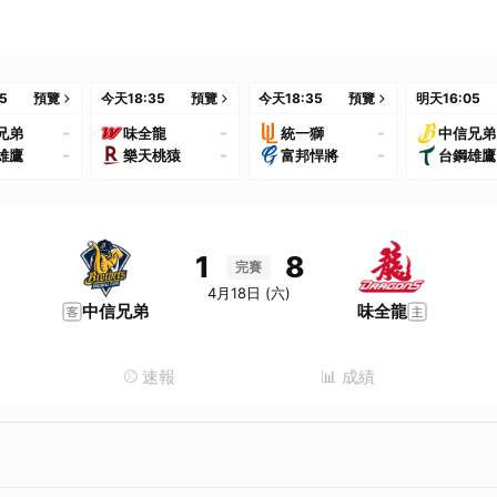
35
預覽
今天
18:35
預覽
今天
18:35
預覽
明天
16:05
-
-
-
兄弟
味全龍
統一獅
中信兄弟
-
-
-
雄鷹
樂天桃猿
富邦悍將
台鋼雄鷹
1
8
完賽
4月18日 (六)
中信兄弟
味全龍
⚾️ 速報
📊 成績