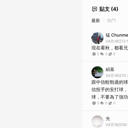
貼文 (4)
最新
熱門
猛 Chunm
04月18日12:
現在看秋，都看兄
0
0
0
紹基
04月18日10:
跟中信較勁過的球
信投手的安打球，
球，不要為了強功
0
0
0
光
04月18日09: