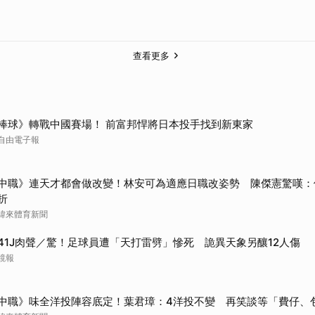
查看更多
棒球》轉戰中國賽場！ 前富邦悍將日本投手找到新東家
自由電子報
中職》連天才都會做改變！林安可為適應日職改姿勢 陳傑憲驚嘆：
折
緯來體育新聞
41J肉聲／驚！足球員遭「天打雷劈」慘死 詭異天象另釀12人傷
鏡報
中職》味全洋投陣容底定！葉君璋：4洋投不變 再笑談等「費仔、