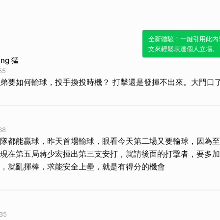
全新體驗！一鍵引用此內
文來輕鬆表達個人立場。
eng 猛
55
弟要如何輸球，投手換投時機？ 打擊還是發揮不出來。大門口
38
隊都能贏球，昨天首場輸球，眼看今天第二場又要輸球，因為至
現在第五局蔣少宏揮出第三支安打，就請後面的打擊者，要多加
，就亂揮棒，求能安全上壘，就是有得分的機會
35