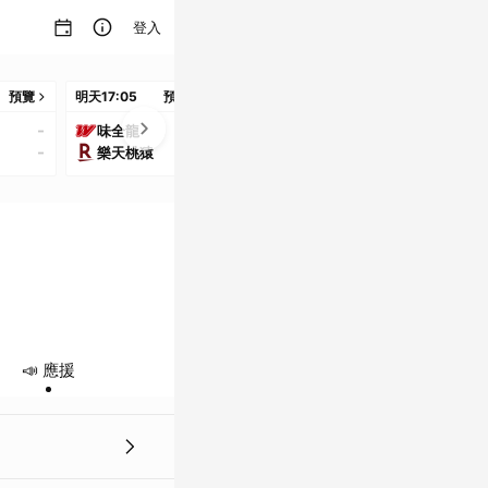
登入
預覽
明天
17:05
預覽
明天
17:05
預覽
8/9
16:05
預
-
-
-
味全龍
統一獅
中信兄弟
-
-
-
樂天桃猿
富邦悍將
台鋼雄鷹
📣 應援