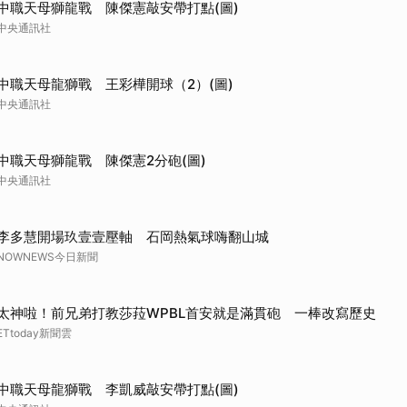
中職天母獅龍戰 陳傑憲敲安帶打點(圖)
中央通訊社
中職天母龍獅戰 王彩樺開球（2）(圖)
中央通訊社
中職天母獅龍戰 陳傑憲2分砲(圖)
中央通訊社
李多慧開場玖壹壹壓軸 石岡熱氣球嗨翻山城
NOWNEWS今日新聞
太神啦！前兄弟打教莎菈WPBL首安就是滿貫砲 一棒改寫歷史
ETtoday新聞雲
中職天母龍獅戰 李凱威敲安帶打點(圖)