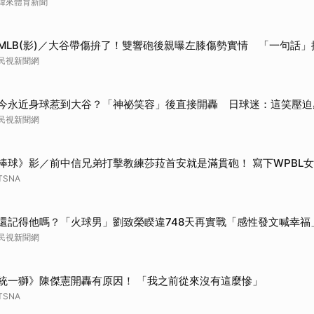
緯來體育新聞
MLB(影)／大谷帶傷拚了！雙響砲後親曝左膝傷勢實情 「一句話
民視新聞網
取消
今永近身球惹到大谷？「神祕笑容」後直接開轟 日球迷：這笑壓迫
民視新聞網
棒球》影／前中信兄弟打擊教練莎菈首安就是滿貫砲！ 寫下WPBL
TSNA
還記得他嗎？「火球男」劉致榮睽違748天再實戰「感性發文喊幸福
民視新聞網
統一獅》陳傑憲開轟有原因！ 「我之前從來沒有這麼慘」
TSNA