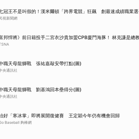
七冠王不是叫假的！漢米爾頓「跨界電競」狂飆 創最速成績職業選
民視新聞網
富邦悍將》前日籍投手二宮衣沙貴加盟CPB廈門海豚！ 林克謙是總
TSNA
中職天母龍獅戰 張祐嘉敲安帶打點(圖)
中央通訊社
中職天母龍獅戰 劉基鴻回本壘得分(圖)
中央通訊社
治好「寒冰掌」即將展開復健賽 王定穎今年仍有機會回歸
Go Baseball 夠棒網