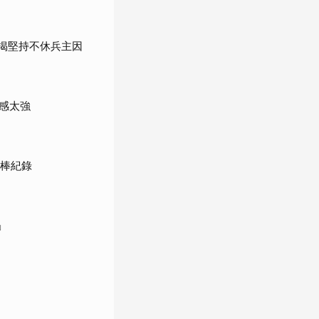
」揭堅持不休兵主因
感太強
女棒紀錄
」