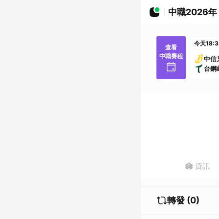
中職2026年
今天
18:
查看
中職賽程
中信
台鋼
🏟️ 資訊
轉發 (0)