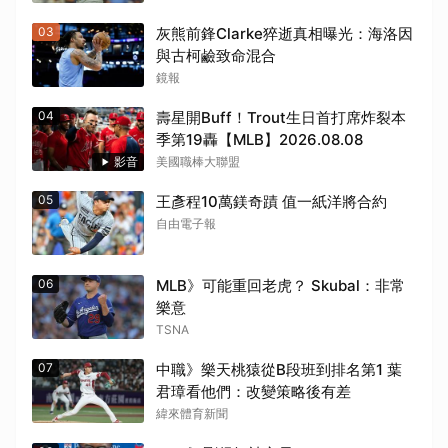
03
灰熊前鋒Clarke猝逝真相曝光：海洛因
與古柯鹼致命混合
鏡報
04
壽星開Buff！Trout生日首打席炸裂本
季第19轟【MLB】2026.08.08
影音
美國職棒大聯盟
05
王彥程10萬鎂奇蹟 值一紙洋將合約
自由電子報
06
MLB》可能重回老虎？ Skubal：非常
樂意
TSNA
07
中職》樂天桃猿從B段班到排名第1 葉
君璋看他們：改變策略後有差
緯來體育新聞