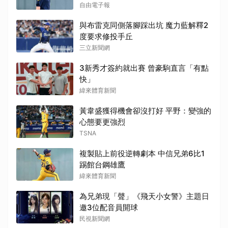
自由電子報
與布雷克同側落腳踩出坑 魔力藍解釋2
度要求修投手丘
三立新聞網
3新秀才簽約就出賽 曾豪駒直言「有點
快」
緯來體育新聞
黃韋盛獲得機會卻沒打好 平野：變強的
心態要更強烈
TSNA
複製貼上前役逆轉劇本 中信兄弟6比1
踢館台鋼雄鷹
緯來體育新聞
為兄弟現「聲」《飛天小女警》主題日
邀3位配音員開球
民視新聞網