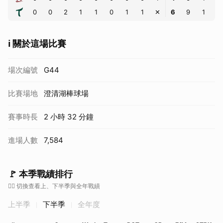
0
0
2
1
1
0
1
1
✕
6
9
1
ℹ️ 關於這場比賽
場次編號
G44
比賽場地
澄清湖棒球場
賽事時長
2 小時 32 分鐘
進場人數
7,584
🚩 本季戰績排行
👇🏼 切換查看上、下半季與全年戰績
上半季
下半季
全年度