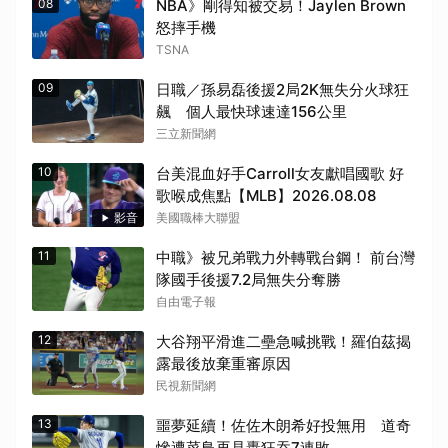
08
NBA》剛得知被交易！Jaylen Brown
怒摔手機
TSNA
09
日職／孫易磊後援2局2K無失分火球狂
飆 個人最快球速達156公里
三立新聞網
10
台美混血好手Carroll女友獻唱國歌 好
歌喉成焦點【MLB】2026.08.08
影音
美國職棒大聯盟
11
中職》被兄弟戰力外轉戰台鋼！ 前台灣
隊國手後援7.2局無失分奪勝
自由電子報
12
大谷翔平滑進二壘急喊挑戰！羅伯茲揭
露最後放棄重審原因
民視新聞網
13
噩夢延續！佐佐木朗希好投無用 道奇
慘遭菜鳥再見轟狂吞7連敗