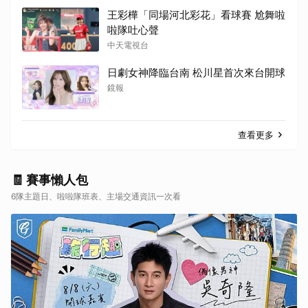
王彩樺「同場河北彩花」看球賽 尬舞啦
啦隊吐心聲
中天電視台
日劇女神降臨台南 松川星首次來台開球
鏡報
查看更多
🧾 賽事懶人包
6隊主題日、啦啦隊班表、主場交通資訊一次看