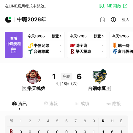
以LINE開啟
在LINE應用程式中開啟。
中職2026年
登入
今天
16:05
預覽
今天
17:05
預覽
今天
17:05
查看
中職賽程
-
-
中信兄弟
味全龍
統一獅
-
-
台鋼雄鷹
樂天桃猿
富邦悍
1
6
完賽
4月18日 (六)
樂天桃猿
台鋼雄鷹
🏟️ 資訊
⚾️ 速報
📊 成績
📣 應援
隊
1
2
3
4
5
6
7
8
9
R
H
E
0
0
0
0
0
0
0
0
1
1
6
1