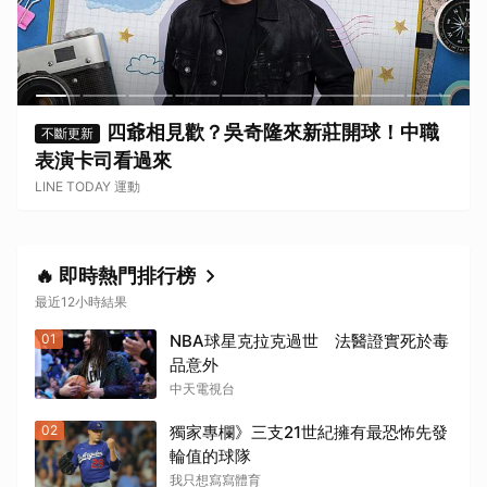
四爺相見歡？吳奇隆來新莊開球！中職
不斷更新
表演卡司看過來
LINE TODAY 運動
🔥 即時熱門排行榜
最近12小時結果
取消
01
NBA球星克拉克過世 法醫證實死於毒
品意外
中天電視台
02
獨家專欄》三支21世紀擁有最恐怖先發
輪值的球隊
我只想寫寫體育