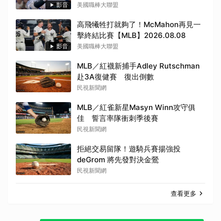
影音
美國職棒大聯盟
高飛犧牲打就夠了！McMahon再見一
擊終結比賽【MLB】2026.08.08
影音
美國職棒大聯盟
MLB／紅襪新捕手Adley Rutschman
赴3A復健賽 復出倒數
民視新聞網
MLB／紅雀新星Masyn Winn攻守俱
佳 誓言率隊衝刺季後賽
民視新聞網
拒絕交易留隊！遊騎兵賽揚強投
deGrom 將先發對決金鶯
民視新聞網
查看更多