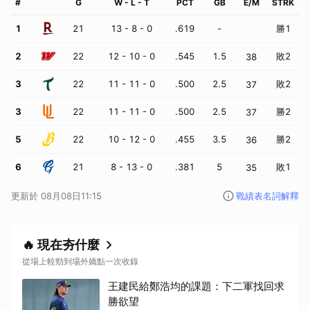
#
G
W - L - T
PCT
GB
E
/
M
STRK
1
21
13
-
8
-
0
.619
-
勝
1
2
22
12
-
10
-
0
.545
1.5
敗
2
38
3
22
11
-
11
-
0
.500
2.5
敗
2
37
3
22
11
-
11
-
0
.500
2.5
勝
2
37
5
22
10
-
12
-
0
.455
3.5
勝
2
36
6
21
8
-
13
-
0
.381
5
敗
1
35
更新於
08月08日11:15
戰績表名詞解釋
🔥 現在夯什麼
從場上較勁到場外嬌點一次收錄
王建民給鄭浩均的課題：下二軍找回求
勝欲望