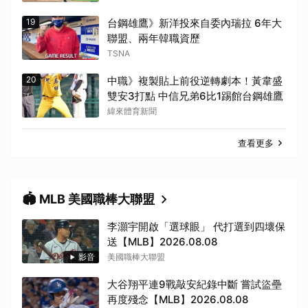
19
台鋼雄鷹》新洋投來自委內瑞拉 6年大
聯盟、兩年韓職資歷
TSNA
20
中職》複製貼上前役逆轉劇本！黃韋盛
雙安3打點 中信兄弟6比1踢館台鋼雄鷹
緯來體育新聞
查看更多
🏟️ MLB 美國職棒大聯盟
李灝宇開啟「選球眼」 代打選到四壞保
送【MLB】2026.08.08
影音
美國職棒大聯盟
大谷翔平連9戰敲安紀錄中斷 嘗試盜壘
再度殘念【MLB】2026.08.08