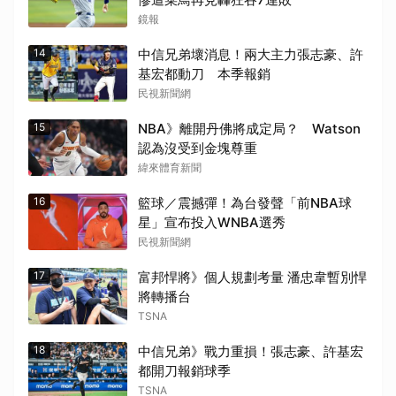
鏡報
14
中信兄弟壞消息！兩大主力張志豪、許
基宏都動刀 本季報銷
民視新聞網
15
NBA》離開丹佛將成定局？ Watson
認為沒受到金塊尊重
緯來體育新聞
16
籃球／震撼彈！為台發聲「前NBA球
星」宣布投入WNBA選秀
民視新聞網
17
富邦悍將》個人規劃考量 潘忠韋暫別悍
將轉播台
TSNA
18
中信兄弟》戰力重損！張志豪、許基宏
都開刀報銷球季
TSNA