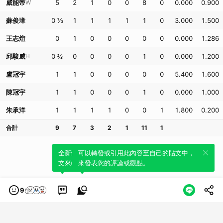
威能帝
W
5
2
1
0
0
8
0
0.000
0.900
蘇俊璋
0 ⅓
1
1
1
1
1
0
3.000
1.500
王志煊
0
1
0
0
0
0
0
0.000
1.286
邱駿威
H
0 ⅔
0
0
0
0
1
0
0.000
1.200
盧冠宇
1
1
0
0
0
0
0
5.400
1.600
陳冠宇
1
1
0
0
0
1
0
0.000
1.000
朱承洋
1
1
1
1
0
0
1
1.800
0.200
合計
9
7
3
2
1
11
1
全新體驗！一鍵引用此內容，透過發布貼
可以轉發或引用此內容至自己的貼文中，
文來輕鬆表達個人立場。
來發表您的評論或觀點。
9
類別