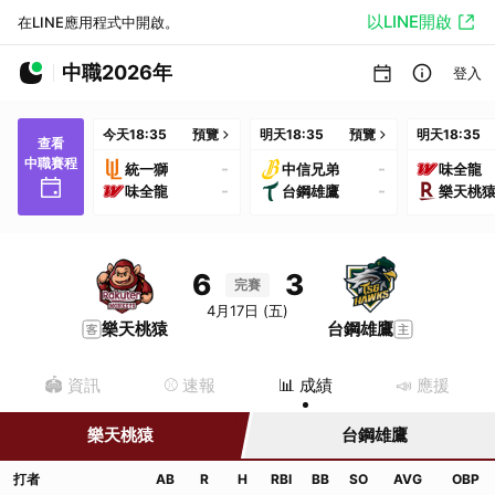
以LINE開啟
在LINE應用程式中開啟。
中職2026年
登入
今天
18:35
預覽
明天
18:35
預覽
明天
18:35
查看
中職賽程
-
-
統一獅
中信兄弟
味全龍
-
-
味全龍
台鋼雄鷹
樂天桃
6
3
完賽
4月17日 (五)
樂天桃猿
台鋼雄鷹
🏟️ 資訊
⚾️ 速報
📊 成績
📣 應援
樂天桃猿
台鋼雄鷹
打者
AB
R
H
RBI
BB
SO
AVG
OBP