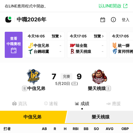
以LINE開啟
在LINE應用程式中開啟。
中職2026年
登入
今天
16:05
預覽
今天
17:05
預覽
今天
17:05
查看
中職賽程
-
-
中信兄弟
味全龍
統一獅
-
-
台鋼雄鷹
樂天桃猿
富邦悍
7
9
完賽
5月20日 (三)
中信兄弟
樂天桃猿
🏟️ 資訊
⚾️ 速報
📊 成績
📣 應援
中信兄弟
樂天桃猿
打者
AB
R
H
RBI
BB
SO
AVG
OBP