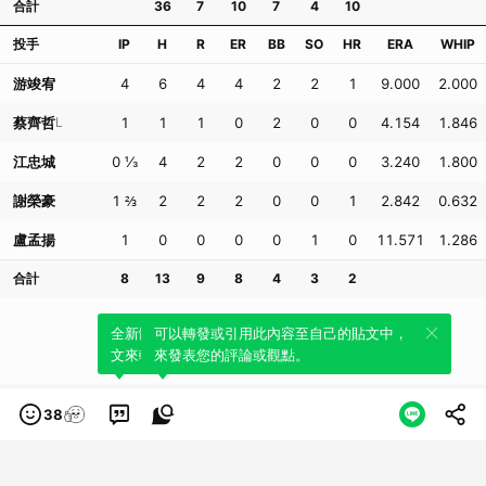
合計
36
7
10
7
4
10
投手
IP
H
R
ER
BB
SO
HR
ERA
WHIP
游竣宥
4
6
4
4
2
2
1
9.000
2.000
蔡齊哲
L
1
1
1
0
2
0
0
4.154
1.846
江忠城
0 ⅓
4
2
2
0
0
0
3.240
1.800
謝榮豪
1 ⅔
2
2
2
0
0
1
2.842
0.632
盧孟揚
1
0
0
0
0
1
0
11.571
1.286
合計
8
13
9
8
4
3
2
全新體驗！一鍵引用此內容，透過發布貼
可以轉發或引用此內容至自己的貼文中，
文來輕鬆表達個人立場。
來發表您的評論或觀點。
38
類別