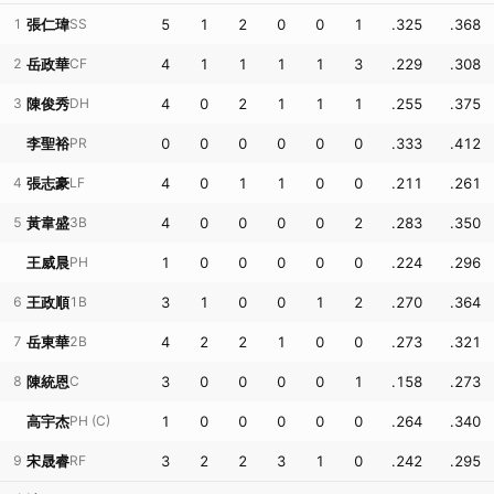
1
張仁瑋
SS
5
1
2
0
0
1
.325
.368
2
岳政華
CF
4
1
1
1
1
3
.229
.308
3
陳俊秀
DH
4
0
2
1
1
1
.255
.375
李聖裕
PR
0
0
0
0
0
0
.333
.412
4
張志豪
LF
4
0
1
1
0
0
.211
.261
5
黃韋盛
3B
4
0
0
0
0
2
.283
.350
取消
王威晨
PH
1
0
0
0
0
0
.224
.296
6
王政順
1B
3
1
0
0
1
2
.270
.364
7
岳東華
2B
4
2
2
1
0
0
.273
.321
8
陳統恩
C
3
0
0
0
0
1
.158
.273
高宇杰
PH
(C)
1
0
0
0
0
0
.264
.340
9
宋晟睿
RF
3
2
2
3
1
0
.242
.295