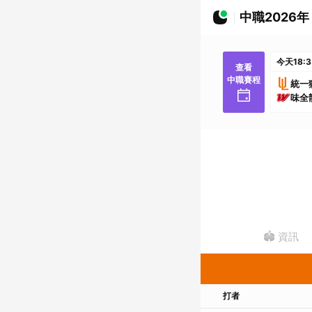
中職2026年
今天
18:
查看
中職賽程
統一
味全
🏟️ 資訊
打者