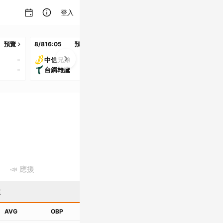
登入
預覽
8/8
16:05
預覽
8/8
17:05
預覽
8/8
17:05
預
-
-
-
中信兄弟
味全龍
統一獅
-
-
-
台鋼雄鷹
樂天桃猿
富邦悍將
📣 應援
猿
AVG
OBP