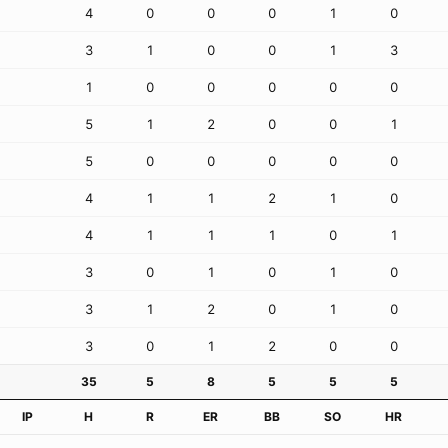
4
0
0
0
1
0
3
1
0
0
1
3
1
0
0
0
0
0
5
1
2
0
0
1
取消
5
0
0
0
0
0
4
1
1
2
1
0
4
1
1
1
0
1
3
0
1
0
1
0
3
1
2
0
1
0
3
0
1
2
0
0
35
5
8
5
5
5
IP
H
R
ER
BB
SO
HR