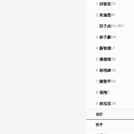
1
邱智呈
CF
2
朱迦恩
RF
田子杰
PH
(RF)
3
林子豪
DH
4
蘇智傑
LF
5
潘傑楷
3B
6
林培緯
1B
7
陳聖平
SS
8
張翔
C
9
林泓弦
2B
合計
投手