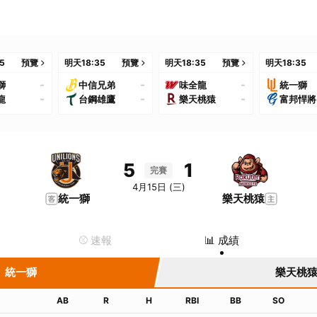
35
預覽
明天
18:35
預覽
明天
18:35
預覽
明天
18:35
-
-
-
獅
中信兄弟
味全龍
統一獅
-
-
-
龍
台鋼雄鷹
樂天桃猿
富邦悍將
5
1
完賽
4月15日 (三)
統一獅
樂天桃猿
⚾️ 速報
📊 成績
統一獅
樂天桃
AB
R
H
RBI
BB
SO