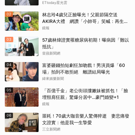
ETtoday星光雲
02
林志玲4歲兒正臉曝光！父親節隔空送
AKIRA大禮 網讚「小帥哥」笑喊：再生一
個
鏡報
03
57歲林煒證實罹糖尿病初期！曝病因「難以
抵抗」
壹蘋新聞網
04
富婆砸錢拍短劇狂加吻戲！男演員爆「60
場」拍到不敢拒絕 離譜結局曝光
緯來娛樂新聞
05
「百億千金」老公街頭摟嫩妹被抓包！「臉
埋頸肩狂親」驚爆分居中...豪門婚變+1
鏡報
06
噩耗！70歲大咖音樂人驚傳猝逝 妻悲痛發
文證實：他是我一生摯愛
三立新聞網