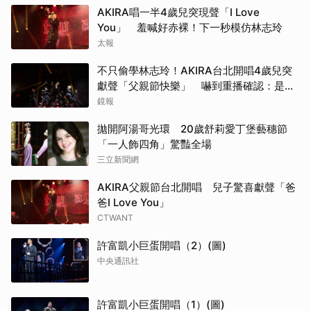
AKIRA唱一半4歲兒突現聲「I Love
You」 羞喊好赤裸！下一秒模仿林志玲
太報
不只偷學林志玲！AKIRA台北開唱4歲兒突
獻聲「父親節快樂」 嚇到重播確認：是我
兒子
鏡報
拋開阿湯哥光環 20歲舒莉愛丁堡藝穗節
「一人飾四角」驚豔全場
三立新聞網
AKIRA父親節台北開唱 兒子驚喜獻聲「爸
爸I Love You」
CTWANT
許富凱小巨蛋開唱（2）(圖)
中央通訊社
許富凱小巨蛋開唱（1）(圖)