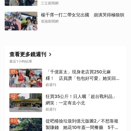
三立新聞網
楊千霈一打二帶女兒出國 崩潰哭得極狼狽
壹蘋新聞網
查看更多鏡週刊
最近1小時結果
01
「千億富太」現身老店買250元麻
糬！ 店員讚「包包好可愛」她笑回：
我自己做的
鏡週刊
02
狂買35公斤！日人曬「超台戰利品」
網笑：一定有去小北
鏡週刊
03
從吧檯撿垃圾到億元版圖2／不想靠複
製賺錢 她花10年蓋一間餐廳 5千萬