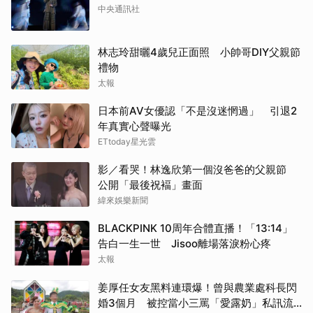
中央通訊社
林志玲甜曬4歲兒正面照 小帥哥DIY父親節
禮物
太報
日本前AV女優認「不是沒迷惘過」 引退2
年真實心聲曝光
ETtoday星光雲
影／看哭！林逸欣第一個沒爸爸的父親節
公開「最後祝褔」畫面
緯來娛樂新聞
BLACKPINK 10周年合體直播！「13:14」
告白一生一世 Jisoo離場落淚粉心疼
太報
姜厚任女友黑料連環爆！曾與農業處科長閃
婚3個月 被控當小三罵「愛露奶」私訊流