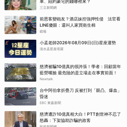
車、紐約豪宅的錢哪裡來？
三立新聞網
前恩客變砲友？酒店妹控強押性侵 法官看
LINE傻眼：還叫人家買衛生棉
鏡報
小孟老師2026年08月09日(日)星座運勢
清水孟星座塔羅
慈濟被騙10億真的很誇張！學者：回顧當年
藍營嘴臉 最危險的是立場走在事實前面！
Newtalk
台中阿伯拿折疊刀 反被打到「眼凸、爆血」
昏迷
EBC 東森新聞
慈濟遭詐10億真相大白！PTT創世神不忍了
怒轟：下架協助詐騙的政客
民視新聞網