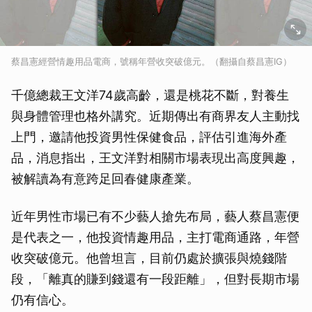
蔡昌憲經營情趣用品電商，號稱年營收突破億元。（翻攝自蔡昌憲IG）
千億總裁王文洋74歲高齡，還是桃花不斷，對養生
與身體管理也格外講究。近期傳出有商界友人主動找
上門，邀請他投資男性保健食品，評估引進海外產
品，消息指出，王文洋對相關市場表現出高度興趣，
被解讀為有意跨足回春健康產業。
近年男性市場已有不少藝人搶先布局，藝人蔡昌憲便
是代表之一，他投資情趣用品，主打電商通路，年營
收突破億元。他曾坦言，目前仍處於擴張與燒錢階
段，「離真的賺到錢還有一段距離」，但對長期市場
仍有信心。