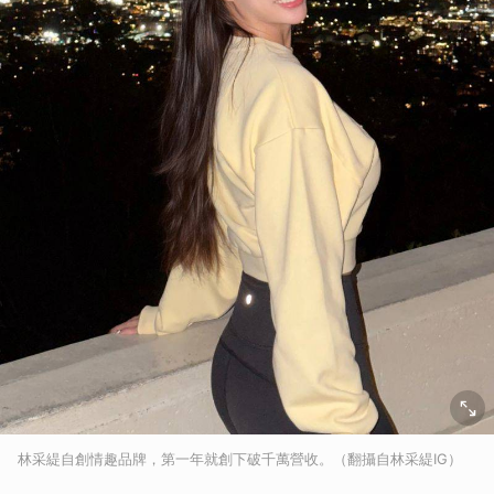
林采緹自創情趣品牌，第一年就創下破千萬營收。（翻攝自林采緹IG）