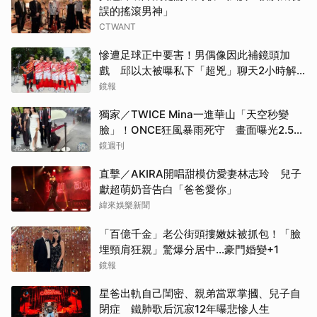
誤的搖滾男神」
CTWANT
慘遭足球正中要害！男偶像因此補鏡頭加
戲 邱以太被曝私下「超兇」聊天2小時解
心結
鏡報
獨家／TWICE Mina一進華山「天空秒變
臉」！ONCE狂風暴雨死守 畫面曝光2.5萬
人笑翻
鏡週刊
直擊／AKIRA開唱甜模仿愛妻林志玲 兒子
獻超萌奶音告白「爸爸愛你」
緯來娛樂新聞
「百億千金」老公街頭摟嫩妹被抓包！「臉
埋頸肩狂親」驚爆分居中...豪門婚變+1
鏡報
星爸出軌自己閨密、親弟當眾掌摑、兒子自
閉症 鐵肺歌后沉寂12年曝悲慘人生