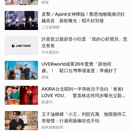
出
鏡報
直擊／Apink女神降臨！鄭恩地喉嚨痛仍狂
飆高音 新歌曝光：唱不好別發
三立新聞網
許富凱父親節登小巨蛋 「我的心肝寶貝」思
念爸爸
中央通訊社
UVERworld成軍26年驚覺「跟他同
歲」！ 鬆口台灣專場進度：準備好了
鏡報
AKIRA台北唱到一半突收兒子告白「爸爸I
LOVE YOU」 驚喜林志玲同步曝光父親節
「披薩蛋糕」
鏡週刊
王子淪粿粿「小王」判賠百萬 無限期停工
突發聲：行過死蔭幽谷也不怕
緯來娛樂新聞