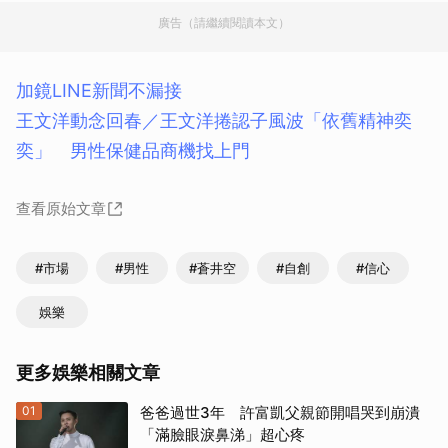
廣告（請繼續閱讀本文）
加鏡LINE新聞不漏接
王文洋動念回春／王文洋捲認子風波「依舊精神奕
奕」 男性保健品商機找上門
查看原始文章
#市場
#男性
#蒼井空
#自創
#信心
娛樂
更多娛樂相關文章
01
爸爸過世3年 許富凱父親節開唱哭到崩潰
「滿臉眼淚鼻涕」超心疼