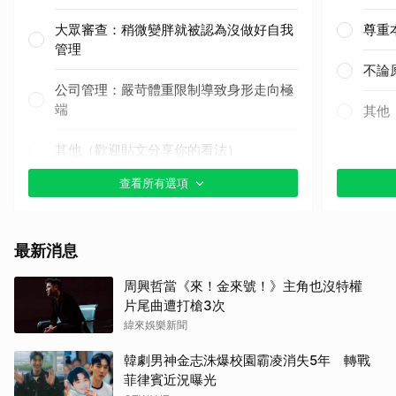
大眾審查：稍微變胖就被認為沒做好自我
尊重
管理
不論
公司管理：嚴苛體重限制導致身形走向極
端
其他
其他（歡迎貼文分享你的看法）
查看所有選項
最新消息
周興哲當《來！金來號！》主角也沒特權
片尾曲遭打槍3次
緯來娛樂新聞
韓劇男神金志洙爆校園霸凌消失5年 轉戰
菲律賓近況曝光