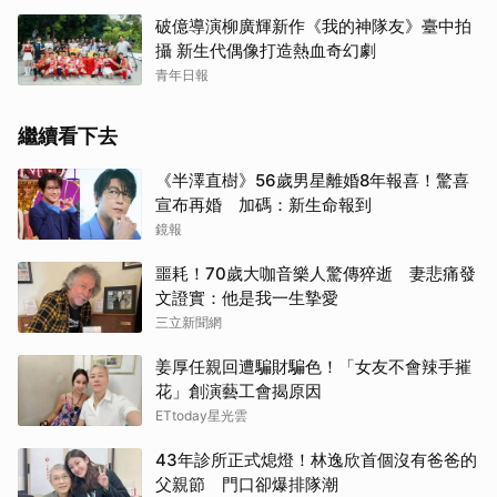
破億導演柳廣輝新作《我的神隊友》臺中拍
攝 新生代偶像打造熱血奇幻劇
青年日報
繼續看下去
《半澤直樹》56歲男星離婚8年報喜！驚喜
宣布再婚 加碼：新生命報到
鏡報
噩耗！70歲大咖音樂人驚傳猝逝 妻悲痛發
文證實：他是我一生摯愛
三立新聞網
姜厚任親回遭騙財騙色！「女友不會辣手摧
花」創演藝工會揭原因
ETtoday星光雲
43年診所正式熄燈！林逸欣首個沒有爸爸的
父親節 門口卻爆排隊潮