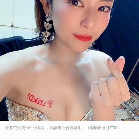
蒼井空投資男性保養品，並讓老公親自試用。（翻攝自蒼井空IG）