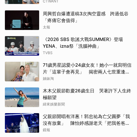
CTWANT
周興哲自爆遭退稿3次掏空靈感 跨過低谷
「疼痛它會值得」
太報
《2026 SBS 歌謠大戰SUMMER》登場
YENA、izna祭「洗腦神曲」
TVBS
71歲男星認愛小24歲女友！她小一就寫明信
片「這輩子會再見」 揭密兩人七世重逢奇
緣
姊妹淘
木木父親節歡慶26歲生日 哭著許下人生終
極願望
緯來娛樂新聞
父親節開唱有洋蔥！郭忠祐為亡父圓夢「我
沒有放棄」 陳怡婷感謝老天「把我爸爸還
給我」
鏡報