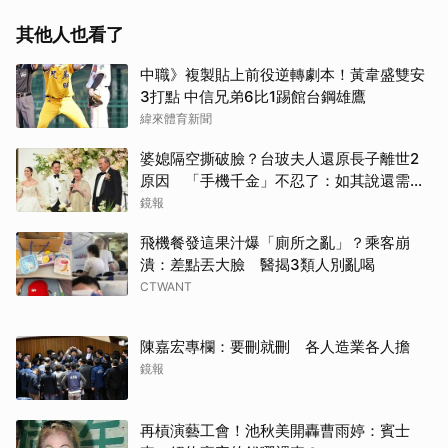
其他人也看了
中職》複製貼上前役逆轉劇本！黃韋盛雙安
3打點 中信兄弟6比1踢館台鋼雄鷹
緯來體育新聞
婆媳隔空撕破臉？台玻夫人還原長子離世2
原因 「手機千金」不忍了：如其說還需要
離開嗎？
鏡報
飛機餐發這果汁爆「廁所之亂」？乘客崩
潰：差點丟大臉 醫揭3類人別亂喝
CTWANT
陳嘉宏專欄：要刪就刪 各人造業各人擔
鏡報
再槓演藝工會！池秋美開轟曹雨婷：賓士