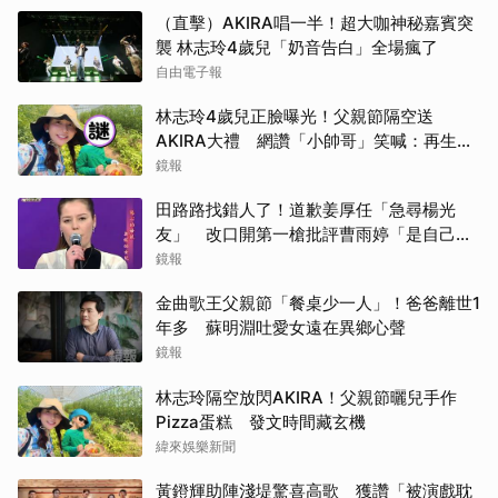
（直擊）AKIRA唱一半！超大咖神秘嘉賓突
襲 林志玲4歲兒「奶音告白」全場瘋了
自由電子報
林志玲4歲兒正臉曝光！父親節隔空送
AKIRA大禮 網讚「小帥哥」笑喊：再生一
個
鏡報
田路路找錯人了！道歉姜厚任「急尋楊光
友」 改口開第一槍批評曹雨婷「是自己太
衝動」
鏡報
金曲歌王父親節「餐桌少一人」！爸爸離世1
年多 蘇明淵吐愛女遠在異鄉心聲
鏡報
林志玲隔空放閃AKIRA！父親節曬兒手作
Pizza蛋糕 發文時間藏玄機
緯來娛樂新聞
黃鐙輝助陣淺堤驚喜高歌 獲讚「被演戲耽