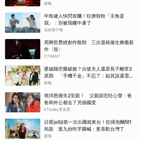
鏡報
中島健人快閃首爾！狂撩韓粉「主角是
我」：別被我曬中暑了
自由電子報
周興哲歷經創作瓶頸 三次退稿催生療癒新
作〈殼〉
CTWANT
婆媳隔空撕破臉？台玻夫人還原長子離世2
原因 「手機千金」不忍了：如其說還需要
離開嗎？
鏡報
簡沛恩痛失2至親！ 父親節悲吐心聲：爸
爸和外公都去了另個國度
ETtoday星光雲
日星jo0ji第一次出國就來台！狂掃泡麵鬧1
烏龍 逛九份吃芋圓喊：更喜歡台灣了
鏡報