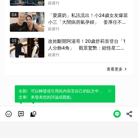
埋在地下瀕臨破產
鏡週刊
04
「愛露奶」私訊流出！小24歲女友爆當
小三「大鬧病房氣孕婦」 姜厚任不忍
回應了
鏡週刊
05
改姓斷開阿湯哥！20歲舒莉首登台「1
人分飾4角」 觀眾驚艷：錯怪星二代
了
鏡週刊
查看更多
全新體驗！一鍵引用此內容，透過發布貼
可以轉發或引用此內容至自己的貼文中，
文來輕鬆表達個人立場。
來發表您的評論或觀點。
類別
服務條款
隱私權政策
服務聲明