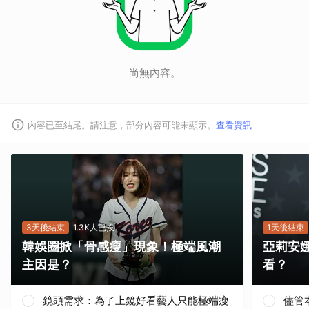
尚無內容。
內容已至結尾。請注意，部分內容可能未顯示。
查看資訊
取消
3天後結束
1.3K人已投
1天後結束
韓娛圈掀「骨感瘦」現象！極端風潮
亞莉安
主因是？
看？
鏡頭需求：為了上鏡好看藝人只能極端瘦
儘管