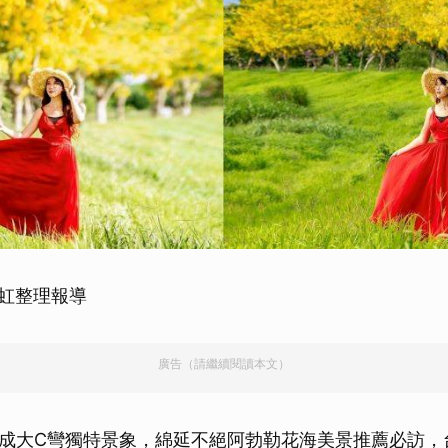
書虹整理報導
廣告（請繼續閱讀本文）
成大C彎獨特景象，綿延不絕阿勃勒花海美景推薦必訪，