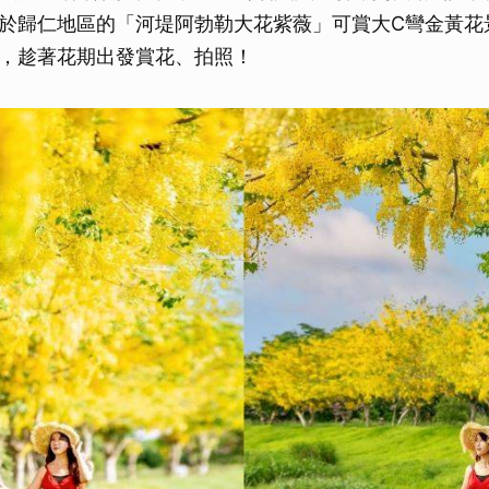
於歸仁地區的「河堤阿勃勒大花紫薇」可賞大C彎金黃花
，趁著花期出發賞花、拍照！