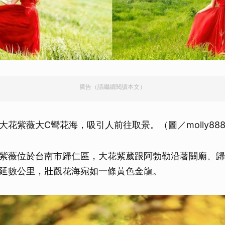
廣告（請繼續閱讀本文）
花紫薇大C彎花海，吸引人前往取景。（圖／molly888
紫薇位於台南市歸仁區，大花紫葳跟阿勃勒沿著關廟、歸
延數公里，壯觀花海宛如一條黃色金龍。