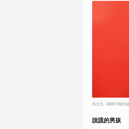
馬念先《櫻桃可樂的
說謊的男孩