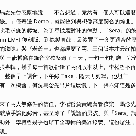
馬念先曾感慨地說：「不曾想過，竟然有一個人可以這麼
覺。」僅寄送 Demo，就能收到與想像高度契合的編曲
吹毛求疵的爬坡。為了尋找最對味的律動，『Sera』的
inn LM-1 復刻版、到錄製真鼓，最後買了一套更適合
的滋味』與『老爺車』也都經歷了兩、三個版本才最終拍
與 王彥博窩在錄音室整整錄了三天，一句一句打磨，完
張專輯，幾乎每一首歌都錄了兩個版本以上。李權哲不再像
一整個早上調音，下午錄 Take，隔天再剪輯。他坦言：
有一次機會，何況馬念先出片這麼慢，下一張不知道是多
來了兩人無條件的信任。李權哲負責編寫管弦樂，馬念先
況下就放手讓他錄音，甚至除了「說謊的男孩」與「Sera」
Lin 協助外，李權哲幾乎包辦了全專輯的樂器錄製。這份賭
魂。