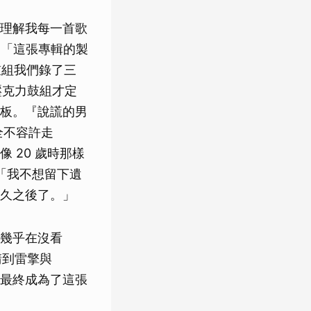
理解我每一首歌
。「這張專輯的製
鼓組我們錄了三
的壓克力鼓組才定
板。『說謊的男
全不容許走
 20 歲時那樣
「我不想留下遺
久之後了。」
幾乎在沒看
請到雷擎與
注，最終成為了這張