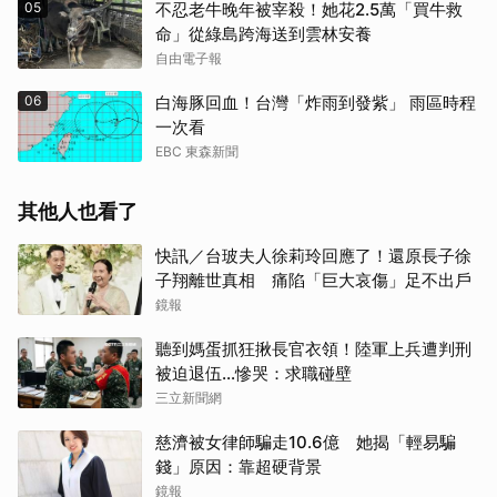
05
不忍老牛晚年被宰殺！她花2.5萬「買牛救
命」從綠島跨海送到雲林安養
自由電子報
06
白海豚回血！台灣「炸雨到發紫」 雨區時程
一次看
EBC 東森新聞
其他人也看了
快訊／台玻夫人徐莉玲回應了！還原長子徐
子翔離世真相 痛陷「巨大哀傷」足不出戶
鏡報
聽到媽蛋抓狂揪長官衣領！陸軍上兵遭判刑
被迫退伍…慘哭：求職碰壁
三立新聞網
慈濟被女律師騙走10.6億 她揭「輕易騙
錢」原因：靠超硬背景
鏡報