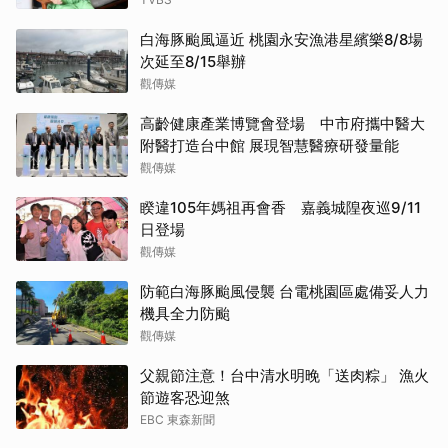
白海豚颱風逼近 桃園永安漁港星繽樂8/8場
次延至8/15舉辦
觀傳媒
高齡健康產業博覽會登場 中市府攜中醫大
附醫打造台中館 展現智慧醫療研發量能
觀傳媒
睽違105年媽祖再會香 嘉義城隍夜巡9/11
日登場
觀傳媒
防範白海豚颱風侵襲 台電桃園區處備妥人力
機具全力防颱
觀傳媒
父親節注意！台中清水明晚「送肉粽」 漁火
節遊客恐迎煞
EBC 東森新聞