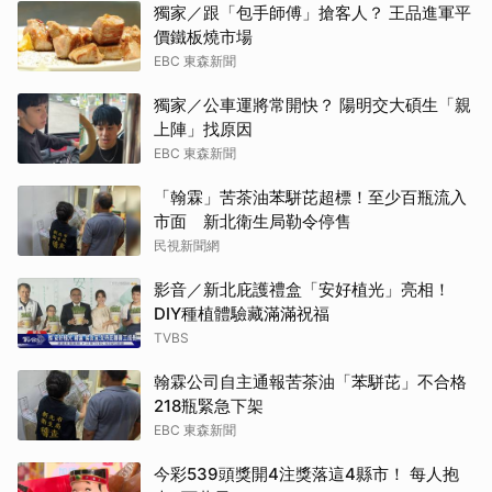
獨家／跟「包手師傅」搶客人？ 王品進軍平
價鐵板燒市場
EBC 東森新聞
獨家／公車運將常開快？ 陽明交大碩生「親
上陣」找原因
EBC 東森新聞
「翰霖」苦茶油苯駢芘超標！至少百瓶流入
市面 新北衛生局勒令停售
民視新聞網
影音／新北庇護禮盒「安好植光」亮相！
DIY種植體驗藏滿滿祝福
TVBS
翰霖公司自主通報苦茶油「苯駢芘」不合格
218瓶緊急下架
EBC 東森新聞
今彩539頭獎開4注獎落這4縣市！ 每人抱