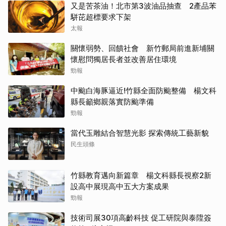
又是苦茶油！北市第3波油品抽查 2產品苯
駢芘超標要求下架
太報
關懷弱勢、回饋社會 新竹郵局前進新埔關
懷慰問獨居長者並改善居住環境
勁報
中颱白海豚逼近!竹縣全面防颱整備 楊文科
縣長籲鄉親落實防颱準備
勁報
當代玉雕結合智慧光影 探索傳統工藝新貌
民生頭條
竹縣教育邁向新篇章 楊文科縣長視察2新
設高中展現高中五大方案成果
勁報
技術司展30項高齡科技 促工研院與泰陞簽