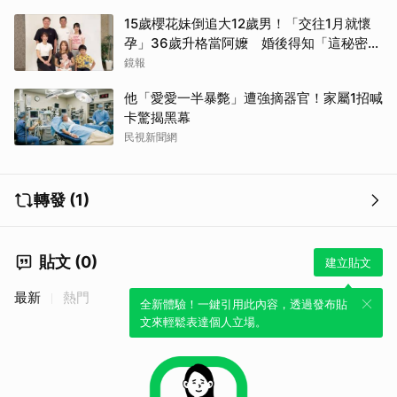
15歲櫻花妹倒追大12歲男！「交往1月就懷
孕」36歲升格當阿嬤 婚後得知「這秘密」
傻眼了
鏡報
他「愛愛一半暴斃」遭強摘器官！家屬1招喊
卡驚揭黑幕
民視新聞網
轉發 (1)
貼文 (0)
建立貼文
最新
熱門
全新體驗！一鍵引用此內容，透過發布貼
文來輕鬆表達個人立場。