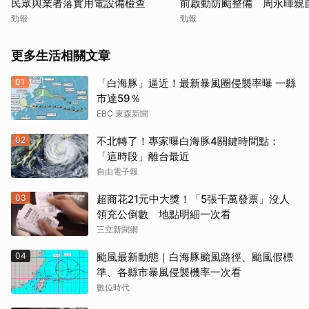
民眾與業者落實用電設備檢查
前啟動防颱整備 周永暉親
應變會議
勁報
勁報
更多生活相關文章
01
「白海豚」逼近！最新暴風圈侵襲率曝 一縣
市達59％
EBC 東森新聞
02
不北轉了！專家曝白海豚4關鍵時間點：
「這時段」離台最近
自由電子報
03
超商花21元中大獎！「5張千萬發票」沒人
領充公倒數 地點明細一次看
三立新聞網
04
颱風最新動態｜白海豚颱風路徑、颱風假標
準、各縣市暴風侵襲機率一次看
數位時代