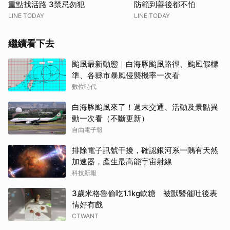
重點找活路 3禁忌勿犯
防範到善後都不怕
LINE TODAY
LINE TODAY
繼續看下去
颱風最新動態｜白海豚颱風路徑、颱風假標
準、各縣市暴風侵襲機率一次看
數位時代
白海豚颱風來了！週末交通、活動及景點異
動一次看（不斷更新）
自由電子報
排除電子訊號干擾，確認銀河系一隅有天然
加速器，產生最高能宇宙射線
科技新報
3歲米格魯偷吃1.1kg軟糖 被獸醫催吐後表
情好有戲
CTWANT