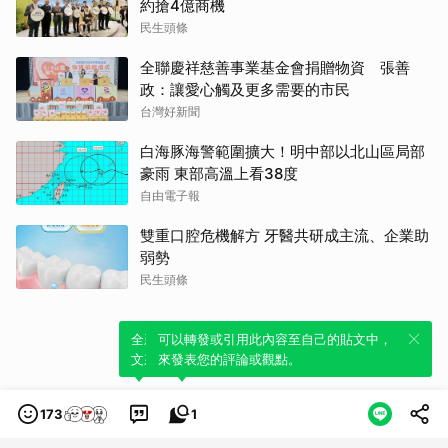
約搶4億商機
民生頭條
全聯慶祥慈善事業基金會捐贈物資 張善
政：讓愛心觸及更多需要的市民
台灣好新聞
白海豚海警範圍擴大！明中部以北山區局部
豪雨 東部高溫上看38度
自由電子報
雙重口腔危機解方 牙醫共研成主流、企業助
弱勢
民生頭條
全新體驗！一鍵引用此內容，透過發布貼
可以轉發或引用此內容至自己的貼文中，
文來輕鬆表達個人立場。
來發表您的評論或觀點。
173
1
類別