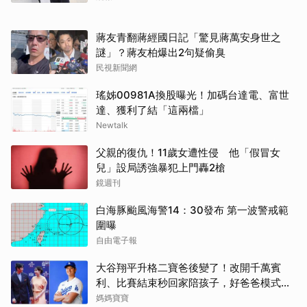
蔣友青翻蔣經國日記「驚見蔣萬安身世之
謎」？蔣友柏爆出2句疑偷臭
民視新聞網
瑤姊00981A換股曝光！加碼台達電、富世
達、獲利了結「這兩檔」
Newtalk
父親的復仇！11歲女遭性侵 他「假冒女
取消
兒」設局誘強暴犯上門轟2槍
鏡週刊
白海豚颱風海警14：30發布 第一波警戒範
圍曝
自由電子報
大谷翔平升格二寶爸後變了！改開千萬賓
利、比賽結束秒回家陪孩子，好爸爸模式全
開
媽媽寶寶