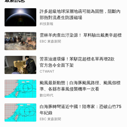
許多超級地球深層地函可能為固態，阻斷內
部熱對流產生防護磁場
科技新報
雲林羊肉查出汙染源！ 草料驗出戴奧辛超標
EBC 東森新聞
苦茶油連環爆！苯駢芘超標名單再增2款
官方急令全面下架
CTWANT
颱風最新動態｜白海豚颱風路徑、颱風假標
準、各縣市暴風侵襲機率一次看
數位時代
白海豚轉彎逼近中國！陸專家：恐破山竹75
年紀錄
EBC 東森新聞