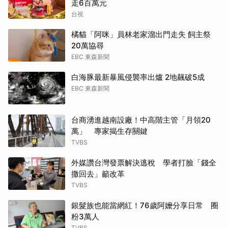
走6百萬元
台視
橘貓「阿咪」員林老家溜出門走失 飼主祭
20萬協尋
EBC 東森新聞
白海豚最新暴風侵襲率出爐 2地飆破5成
EBC 東森新聞
台商湧進越南設廠！中高階主管「月領20
萬」 專家揭生存關鍵
TVBS
外媒讚台灣發票解決逃稅 學者打臉「錢全
撒回去」籲改革
TVBS
銀髮族也能當網紅！76歲阿嬤分享日常 圈
粉3萬人
TVBS