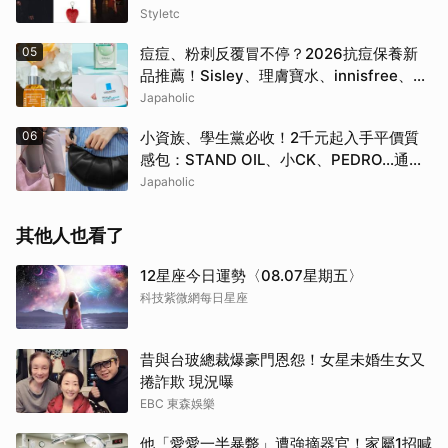
眼心動
Styletc
05
痘痘、粉刺反覆冒不停？2026抗痘保養新
品推薦！Sisley、理膚寶水、innisfree、
Bifesta 4大爆款一次看
Japaholic
06
小資族、學生黨必收！2千元起入手平價質
感包：STAND OIL、小CK、PEDRO…通勤
約會都超加分
Japaholic
其他人也看了
12星座今日運勢〈08.07星期五〉
科技紫微網每日星座
昔與台玻總裁爆豪門恩怨！女星未婚生女又
捲詐欺 現況曝
EBC 東森娛樂
他「愛愛一半暴斃」遭強摘器官！家屬1招喊