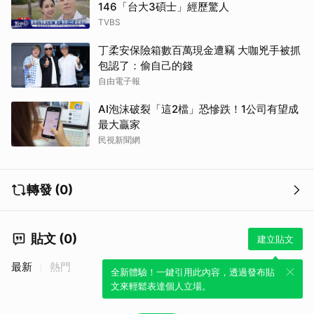
146「台大3碩士」經歷驚人
TVBS
丁柔安保險箱數百萬現金遭竊 大咖兇手被抓
包認了：偷自己的錢
自由電子報
AI泡沫破裂「這2檔」恐慘跌！1公司有望成
最大贏家
民視新聞網
轉發 (0)
貼文 (0)
建立貼文
最新
熱門
全新體驗！一鍵引用此內容，透過發布貼
文來輕鬆表達個人立場。