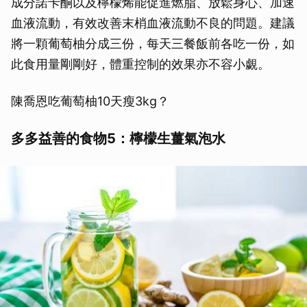
成分諾卡酮以及檸檬烯能促進燃脂、放鬆身心、加速
血液流動，有效改善末梢血液流動不良的問題。建議
將一顆葡萄柚分成三份，每天三餐飯前各吃一份，如
此食用量剛剛好，體重控制的效果亦不容小覷。
陳喬恩吃葡萄柚10天瘦3kg？
多多益善的食物5：檸檬生薑氣泡水