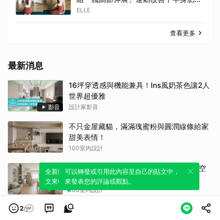
與骨盆歪斜 | ELLE
ELLE
查看更多
最新消息
16坪穿透感與機能兼具！Ins風奶茶色讓2人
世界超優雅
影音
設計家影音
不只金屋藏貓，滿滿瑰蜜粉與圓潤線條給家
甜美表情！
100室內設計
三房兩廳收納規劃全解析！做對3個細節空
全新體驗！一鍵引用此內容，透過發布貼
可以轉發或引用此內容至自己的貼文中，
間多2倍，動線收納一次搞定
文來輕鬆表達個人立場。
來發表您的評論或觀點。
100室內設計
2
壁掛電視沒裝對超後悔！5大安裝細節一次