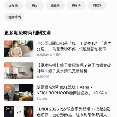
#食物
#ty
#澱粉
#療法
#網路
潮流時尚
更多潮流時尚相關文章
01
老公開口閉口都是「錢」！結褵13年「家內
分居」、為花費吵不停…想離婚卻怕養不活
自己：還要忍3年？
幸福熟齡 X 今周刊
02
【風水特輯】鏡子會招陰嗎？鏡子放錯會破
財嗎？鏡子風水禁忌完整解析
幸福空間
03
話題聯名潮鞋瘋狂洗版！Vans ×
NEIGHBORHOOD極簡控必收、HOKA ×
BEAMS根本穿上腳的藝術品
Styletc
04
FENDI 2026七夕限定系列登場！把浪漫藏
進細節，從心形飾品、絲巾到吊飾都讓人一