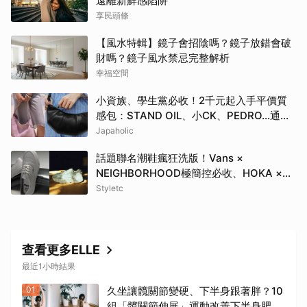
遠離新鮮感陷阱
享民頭條
【風水特輯】鏡子會招陰嗎？鏡子放錯會破
財嗎？鏡子風水禁忌完整解析
幸福空間
小資族、學生黨必收！2千元起入手平價質
感包：STAND OIL、小CK、PEDRO…通勤
約會都超加分
Japaholic
話題聯名潮鞋瘋狂洗版！Vans ×
NEIGHBORHOOD極簡控必收、HOKA ×
BEAMS根本穿上腳的藝術品
Styletc
查看更多ELLE
最近1小時結果
01
久坐讓髖關節變硬、下半身跟著胖？10
組「髖關節伸展」運動改善下半身肥胖