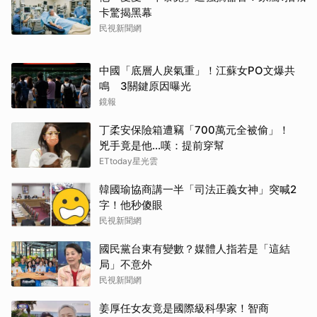
卡驚揭黑幕
民視新聞網
中國「底層人戾氣重」！江蘇女PO文爆共
鳴 3關鍵原因曝光
鏡報
丁柔安保險箱遭竊「700萬元全被偷」！
兇手竟是他...嘆：提前穿幫
ETtoday星光雲
韓國瑜協商講一半「司法正義女神」突喊2
字！他秒傻眼
民視新聞網
國民黨台東有變數？媒體人指若是「這結
局」不意外
民視新聞網
姜厚任女友竟是國際級科學家！智商