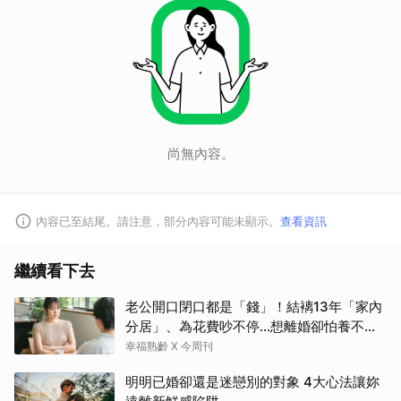
尚無內容。
內容已至結尾。請注意，部分內容可能未顯示。
查看資訊
繼續看下去
老公開口閉口都是「錢」！結褵13年「家內
分居」、為花費吵不停…想離婚卻怕養不活
自己：還要忍3年？
幸福熟齡 X 今周刊
明明已婚卻還是迷戀別的對象 4大心法讓妳