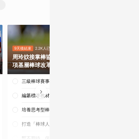
9天後結束
2.2K人已投
8天後結束
5.4
周玲妏接掌棒協，你最期待哪一
重磅補強塞揚
項基層棒球改革？
是否有望奪下
三級棒球賽事正常化
編纂標準教材與導入運科防護
培養思考型棒球人才
三連霸毫無懸
念！
打造「棒球人之家」
暫不期待，保持觀望