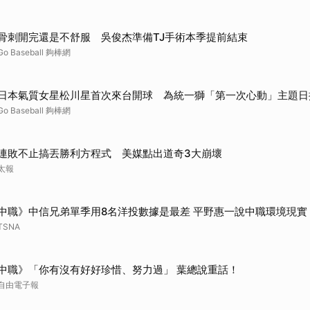
骨刺開完還是不舒服 吳俊杰準備TJ手術本季提前結束
Go Baseball 夠棒網
日本氣質女星松川星首次來台開球 為統一獅「第一次心動」主題日
Go Baseball 夠棒網
連敗不止搞丟勝利方程式 美媒點出道奇3大崩壞
太報
中職》中信兄弟單季用8名洋投數據是最差 平野惠一說中職環境現實
TSNA
中職》「你有沒有好好珍惜、努力過」 葉總說重話！
自由電子報