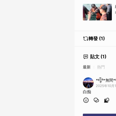
轉發 (1)
貼文 (1)
最新
熱門
𒀱無間
2025年10月1
白痴