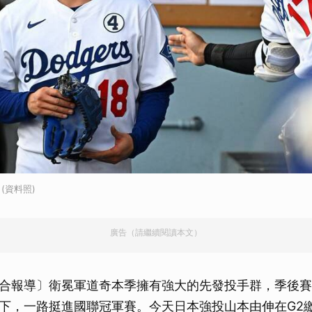
(資料照)
廣告（請繼續閱讀本文）
合報導〕衛冕軍道奇本季擁有強大的先發投手群，季後賽
下，一路挺進國聯冠軍賽。今天日本強投山本由伸在G2繳