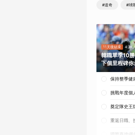
#道奇
#球
11天後結束
4.2
韓職單季10
下個里程碑你
保持整季健
挑戰年度個
奠定隊史王
重返日職、
國際賽擔綱