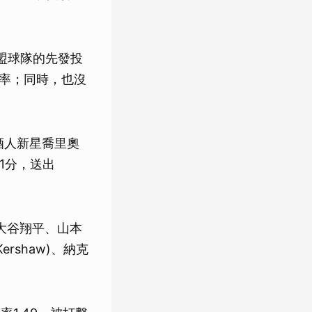
聯盟球隊的先發投
禦率；同時，也沒
酒人新星喬里奧
失1分，送出
大谷翔平、山本
 Kershaw)、納克