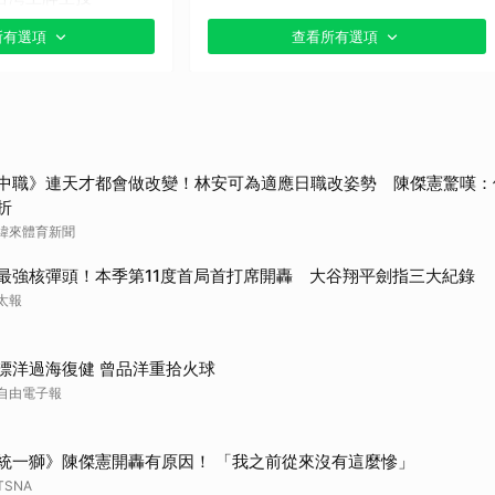
取消
所有選項
查看所有選項
貼文分享）
中職》連天才都會做改變！林安可為適應日職改姿勢 陳傑憲驚嘆：
折
緯來體育新聞
最強核彈頭！本季第11度首局首打席開轟 大谷翔平劍指三大紀錄
太報
漂洋過海復健 曾品洋重拾火球
自由電子報
統一獅》陳傑憲開轟有原因！ 「我之前從來沒有這麼慘」
TSNA