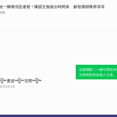
統一獅壞消息連發！陳韻文無復出時間表 蘇智傑歸隊再等等
鏡報
全新體驗！一鍵引用此內
文來輕鬆表達個人立場。
𒀱曹原𒀱空間𒀱
6日04:56