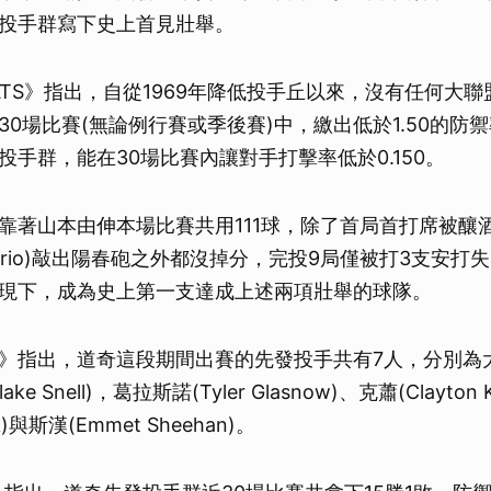
投手群寫下史上首見壯舉。
TATS》指出，自從1969年降低投手丘以來，沒有任何大
30場比賽(無論例行賽或季後賽)中，繳出低於1.50的防
投手群，能在30場比賽內讓對手打擊率低於0.150。
靠著山本由伸本場比賽共用111球，除了首局首打席被釀
 Chourio)敲出陽春砲之外都沒掉分，完投9局僅被打3支安打
神表現下，成為史上第一支達成上述兩項壯舉的球隊。
》指出，道奇這段期間出賽的先發投手共有7人，分別為
e Snell)，葛拉斯諾(Tyler Glasnow)、克蕭(Clayton
ck)與斯漢(Emmet Sheehan)。