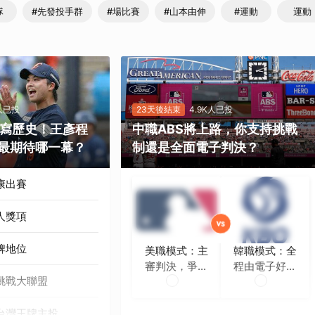
隊
#先發投手群
#場比賽
#山本由伸
#運動
運動
K人已投
23天後結束
4.9K人已投
勝寫歷史！王彥程
中職ABS將上路，你支持挑戰
最期待哪一幕？
制還是全面電子判決？
康出賽
人獎項
牌地位
美職模式：主
韓職模式：全
審判決，爭議
程由電子好球
挑戰大聯盟
時再挑戰
帶判定
台灣王牌主投