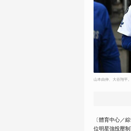
山本由伸、大谷翔平。
〔體育中心／綜
位明星強投壓制