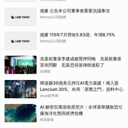
德麥 公告本公司董事會重要決議事項
MoneyDJ理財網
德麥 115年7月營收5.93億、年增8.75%
MoneyDJ理財網
兆基前董座李建成被聲押同晚 兆基新董座
宣布閃辭 宏碁恐得派律師進駐了
信傳媒
輝達砸30億美元押注AI電力基建！傳入股
Lancium 20%、布局「星際之門」資料中心
anue鉅亨網
AI 解密百萬張衛星照片：全球藻華擴散恐引
爆海洋生態與經濟危機
科技新報