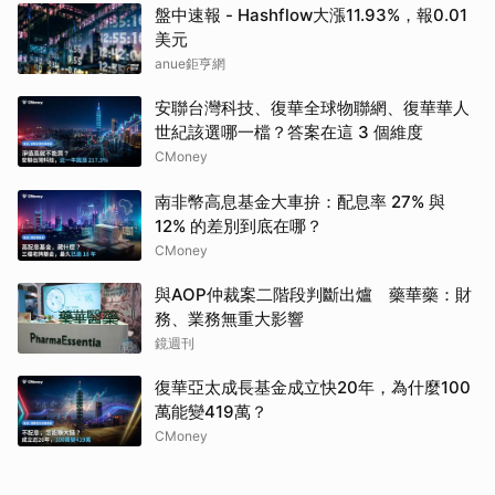
盤中速報 - Hashflow大漲11.93%，報0.01
美元
anue鉅亨網
安聯台灣科技、復華全球物聯網、復華華人
世紀該選哪一檔？答案在這 3 個維度
CMoney
南非幣高息基金大車拚：配息率 27% 與
12% 的差別到底在哪？
CMoney
與AOP仲裁案二階段判斷出爐 藥華藥：財
務、業務無重大影響
鏡週刊
復華亞太成長基金成立快20年，為什麼100
萬能變419萬？
CMoney