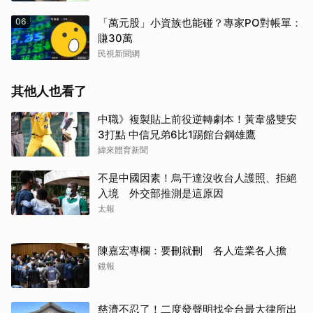
06
「萬元股」小資族也能碰？專家PO對帳單：
賺30萬
民視新聞網
其他人也看了
中職》複製貼上前役逆轉劇本！黃韋盛雙安
3打點 中信兄弟6比1踢館台鋼雄鷹
緯來體育新聞
不是中國因素！烏干達沒收台人護照、拒絕
入境 外交部推測是這原因
太報
陳嘉宏專欄：要刪就刪 各人造業各人擔
鏡報
慈濟不忍了！二度發聲明找全台最大律所出