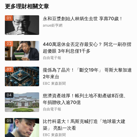
更多理財相關文章
01
永和豆漿創始人林炳生去世 享壽70歲！
anue鉅亨網
02
440萬退休金丟定存最安心？ 阿北一刷存摺
超傻眼 3年利息僅1千多
自由電子報
03
攏係為了晶片！「斷交19年」 哥斯大黎加連
2年來台
EBC 東森新聞
04
慈濟資產雄厚！帳列土地不動產破8百億、
年捐贈收入逾70億
自由電子報
05
比竹科還大！馬斯克喊打造「地球最大建
築」 亮點一次看
EBC 東森新聞