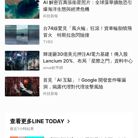
AI 解密百萬張衛星照片：全球藻華擴散恐引
爆海洋生態與經濟危機
科技新報
台74線驚見「風火輪」狂滾！貨車輪胎噴飛
冒火 特斯拉急閃險撞
TVBS
輝達砸30億美元押注AI電力基建！傳入股
Lancium 20%、布局「星際之門」資料中心
anue鉅亨網
首見「AI 互駭」！Google 開發套件曝漏
洞，揭露代理對代理攻擊風險
科技新報
查看更多LINE TODAY
最近1小時結果