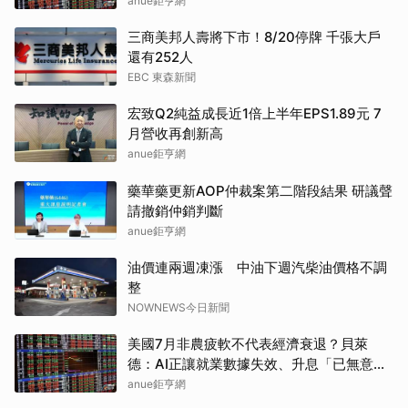
Token(NFP)24小時漲幅達66.2%
anue鉅亨網
三商美邦人壽將下市！8/20停牌 千張大戶
還有252人
EBC 東森新聞
宏致Q2純益成長近1倍上半年EPS1.89元 7
月營收再創新高
anue鉅亨網
藥華藥更新AOP仲裁案第二階段結果 研議聲
請撤銷仲銷判斷
anue鉅亨網
油價連兩週凍漲 中油下週汽柴油價格不調
整
NOWNEWS今日新聞
美國7月非農疲軟不代表經濟衰退？貝萊
德：AI正讓就業數據失效、升息「已無意
義」
anue鉅亨網