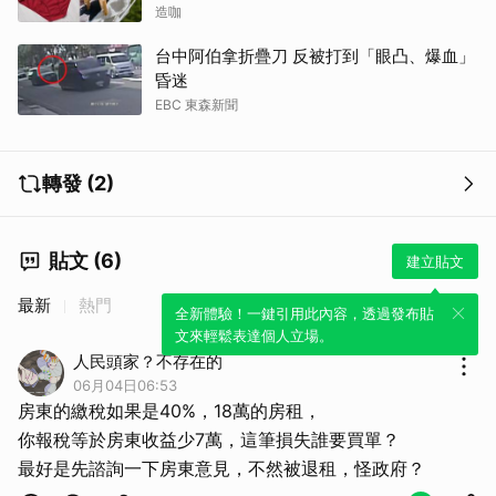
造咖
台中阿伯拿折疊刀 反被打到「眼凸、爆血」
昏迷
EBC 東森新聞
轉發 (2)
貼文 (6)
建立貼文
最新
熱門
全新體驗！一鍵引用此內容，透過發布貼
文來輕鬆表達個人立場。
人民頭家？不存在的
06月04日06:53
房東的繳稅如果是40%，18萬的房租，
你報稅等於房東收益少7萬，這筆損失誰要買單？
最好是先諮詢一下房東意見，不然被退租，怪政府？