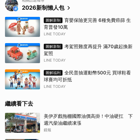
相關話題報導
2026新制懶人包
育嬰保險更完善 6種免費癌篩 生
圖解新制
育普發10萬
LINE TODAY
考駕照難度再提升 滿70歲起換新
圖解新制
駕照
LINE TODAY
全民普抽運動幣500元 買球鞋看
圖解福利
球賽均可折抵
LINE TODAY
繼續看下去
美伊歹戲拖棚國際油價高掛！中油硬扛 下
週汽柴油繼續凍漲
鏡報