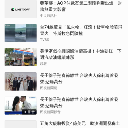
藥華藥：AOP仲裁案第二階段判斷出爐 財
務無重大影響
中央通訊社
台74線驚見「風火輪」狂滾！貨車輪胎噴飛
冒火 特斯拉急閃險撞
TVBS
美伊歹戲拖棚國際油價高掛！中油硬扛 下
週汽柴油繼續凍漲
鏡報
長子徐子翔春節離世 台玻夫人徐莉玲首發
聲:悲痛萬分
民視新聞網
長子徐子翔春節離世 台玻夫人徐莉玲首發
聲:悲痛萬分
影音
民視新聞影音
五角大廈將投資4億美元 助澳洲開發稀土