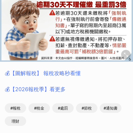
💰【圖解報稅】 報稅攻略秒看懂
💰【2026報稅季】看更多
#報稅
#稅金
#處罰
#節稅
#通知書
理財