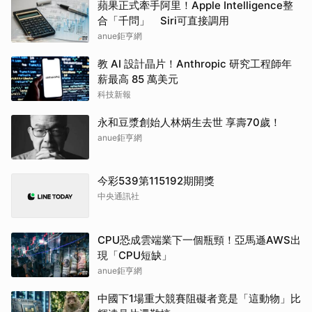
蘋果正式牽手阿里！Apple Intelligence整
合「千問」 Siri可直接調用
anue鉅亨網
教 AI 設計晶片！Anthropic 研究工程師年
薪最高 85 萬美元
科技新報
永和豆漿創始人林炳生去世 享壽70歲！
anue鉅亨網
今彩539第115192期開獎
中央通訊社
CPU恐成雲端業下一個瓶頸！亞馬遜AWS出
現「CPU短缺」
anue鉅亨網
中國下1場重大競賽阻礙者竟是「這動物」比