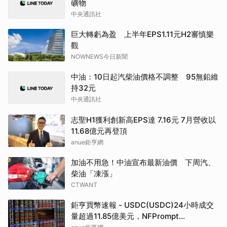
礦物
中央通訊社
巨大轉虧為盈 上半年EPS1.11元H2審慎樂
觀
NOWNEWS今日新聞
中油：10日起汽柴油價格不調整 95無鉛維
持32元
中央通訊社
志聖H1獲利創新高EPS達 7.16元 7月營收以
11.68億元再登頂
anue鉅亨網
加油不用急！中油宣布最新油價 下周汽、
柴油「凍漲」
CTWANT
鉅亨買幣速報 - USDC(USDC)24小時成交
量超過11.85億美元，NFPrompt