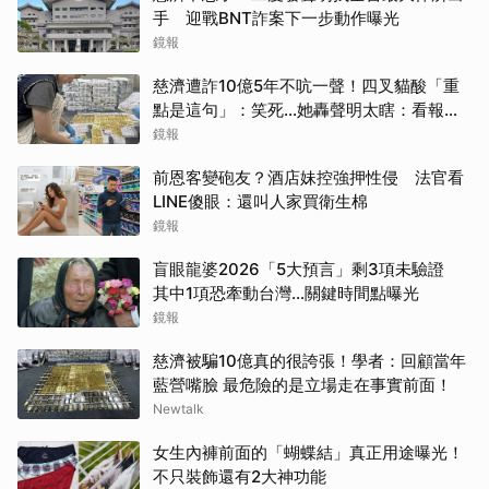
手 迎戰BNT詐案下一步動作曝光
鏡報
慈濟遭詐10億5年不吭一聲！四叉貓酸「重
點是這句」：笑死...她轟聲明太瞎：看報紙
才知被騙
鏡報
取消
前恩客變砲友？酒店妹控強押性侵 法官看
LINE傻眼：還叫人家買衛生棉
鏡報
盲眼龍婆2026「5大預言」剩3項未驗證
其中1項恐牽動台灣...關鍵時間點曝光
鏡報
慈濟被騙10億真的很誇張！學者：回顧當年
藍營嘴臉 最危險的是立場走在事實前面！
Newtalk
女生內褲前面的「蝴蝶結」真正用途曝光！
不只裝飾還有2大神功能