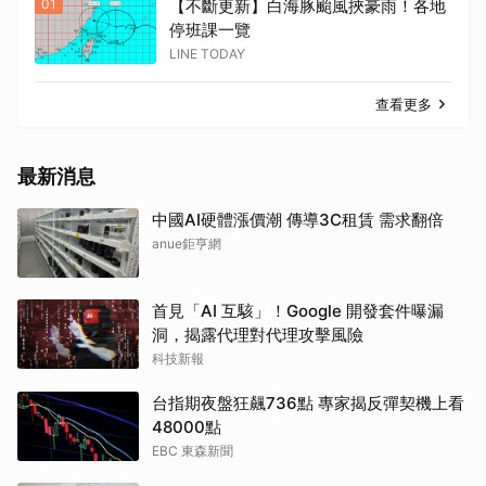
01
【不斷更新】白海豚颱風挾豪雨！各地
停班課一覽
LINE TODAY
查看更多
最新消息
中國AI硬體漲價潮 傳導3C租賃 需求翻倍
anue鉅亨網
首見「AI 互駭」！Google 開發套件曝漏
洞，揭露代理對代理攻擊風險
科技新報
台指期夜盤狂飆736點 專家揭反彈契機上看
48000點
EBC 東森新聞