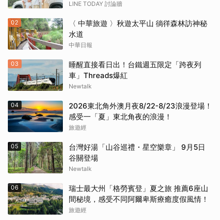
LINE TODAY 討論牆
02
〈 中華旅遊 〉秋遊太平山 徜徉森林訪神秘
水道
中華日報
03
睡醒直接看日出！台鐵週五限定「跨夜列
車」Threads爆紅
Newtalk
04
2026東北角外澳月夜8/22-8/23浪漫登場！
感受一「夏」東北角夜的浪漫！
旅遊經
05
台灣好湯「山谷巡禮・星空樂章」 9月5日
谷關登場
Newtalk
06
瑞士最大州「格勞賓登」夏之旅 推薦6座山
間秘境，感受不同阿爾卑斯療癒度假風情！
旅遊經