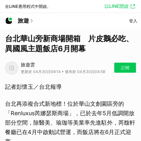
以LINE開啟
在LINE應用程式中開啟。
旅遊
登入
台北華山旁新商場開箱 片皮鵝必吃、
異國風主題飯店6月開幕
旅遊雲
訂閱
更新於 04月30日09:14 • 發布於 04月30日04:58
記者彭懷玉／台北報導
台北再添複合式新地標！位於華山文創園區旁的
「Renluxus芮娜瑟斯商場」，已於去年5月低調開放
部分空間，除醫美、瑜珈等美業率先進駐外，芮馥軒
餐廳已在4月中啟動試營運，而飯店將在6月正式迎