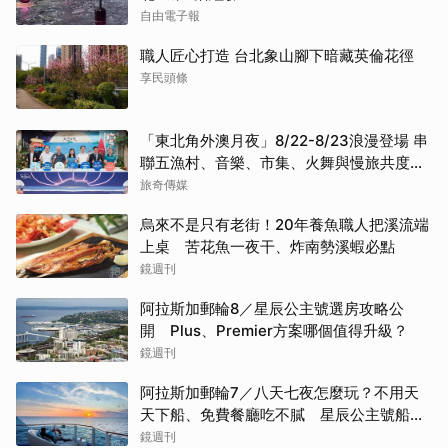
自由電子報
職人匠心打造 台北象山腳下暗藏英倫花徑
享民頭條
「東北角外澳月夜」8/22-8/23浪漫登場 串
聯五漁村、音樂、市集、火舞與慢旅共度夏
夜
旅奇傳媒
烏來不是只有老街！20年養魚職人把溪流端
上桌 苦花魚一夜干、炸南勢溪蝦必點
鏡週刊
阿拉斯加郵輪8／星辰公主號選房攻略公
開 Plus、Premier方案哪個值得升級？
鏡週刊
阿拉斯加郵輪7／八天七夜怎麼玩？不用天
天下船、免費餐廳吃不膩 星辰公主號船上
一日生活公開
鏡週刊