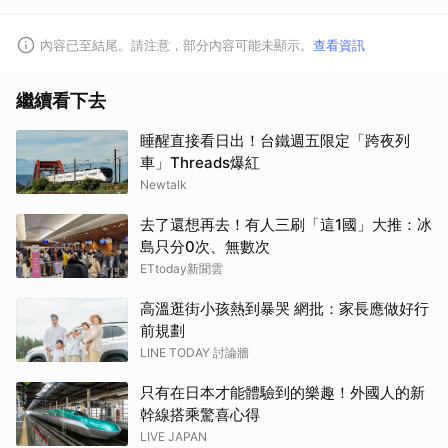
內容已至結尾。請注意，部分內容可能未顯示。
查看資訊
繼續看下去
睡醒直接看日出！台鐵週五限定「跨夜列
車」Threads爆紅
Newtalk
去了還想再去！有人三刷「這1國」大推：冰
島只分0次、無數次
ETtoday新聞雲
高溫逛街小孩熱到暴哭 網批：家長應做好行
前規劃
LINE TODAY 討論牆
只有在日本才能體驗到的樂趣！外國人的新
幹線搭乘驚喜心得
LIVE JAPAN