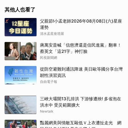
其他人也看了
父親節!小孟老師2026年08月08日(六)星座
運勢
清水孟星座塔羅
蔣萬安昔喊「信慈濟還是信民進黨」翻車！
蔡英文「這21字」神打臉
民視新聞網
從防空避難到通訊降速 美日歐等國分享台灣
韌性演習資訊
自由電子報
三峽大壩開13孔排洪 下游慘遭殃! 多省泡在
洪水中 受災範圍擴大
Newtalk
豔麗網美與情敵互毆低Ｖ上衣遭扯走光 網