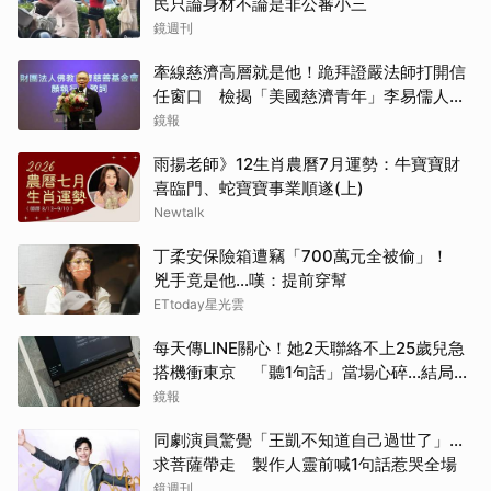
民只論身材不論是非公審小三
鏡週刊
牽線慈濟高層就是他！跪拜證嚴法師打開信
任窗口 檢揭「美國慈濟青年」李易儒人脈
網絡
鏡報
雨揚老師》12生肖農曆7月運勢：牛寶寶財
喜臨門、蛇寶寶事業順遂(上)
Newtalk
丁柔安保險箱遭竊「700萬元全被偷」！
兇手竟是他...嘆：提前穿幫
取消
ETtoday星光雲
每天傳LINE關心！她2天聯絡不上25歲兒急
搭機衝東京 「聽1句話」當場心碎...結局看
哭網
鏡報
同劇演員驚覺「王凱不知道自己過世了」...
求菩薩帶走 製作人靈前喊1句話惹哭全場
鏡週刊