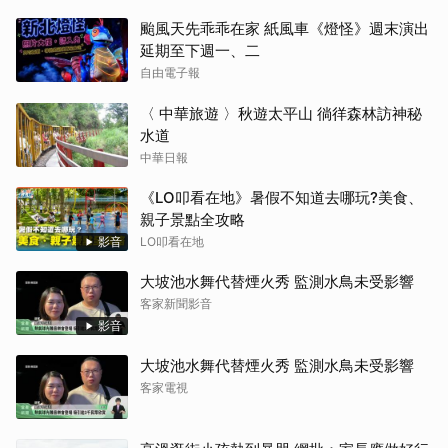
颱風天先乖乖在家 紙風車《燈怪》週末演出
延期至下週一、二
自由電子報
〈 中華旅遊 〉秋遊太平山 徜徉森林訪神秘
水道
中華日報
《LO叩看在地》暑假不知道去哪玩?美食、
親子景點全攻略
影音
LO叩看在地
大坡池水舞代替煙火秀 監測水鳥未受影響
客家新聞影音
影音
大坡池水舞代替煙火秀 監測水鳥未受影響
客家電視