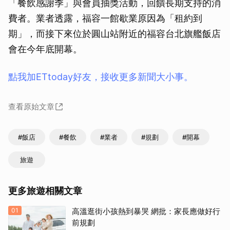
「餐飲感謝季」與會員抽獎活動，回饋長期支持的消
費者。業者透露，福容一館歇業原因為「租約到
期」，而接下來位於圓山站附近的福容台北旗艦飯店
會在今年底開幕。
點我加ETtoday好友，接收更多新聞大小事。
查看原始文章
#飯店
#餐飲
#業者
#規劃
#開幕
旅遊
更多旅遊相關文章
01
高溫逛街小孩熱到暴哭 網批：家長應做好行
前規劃