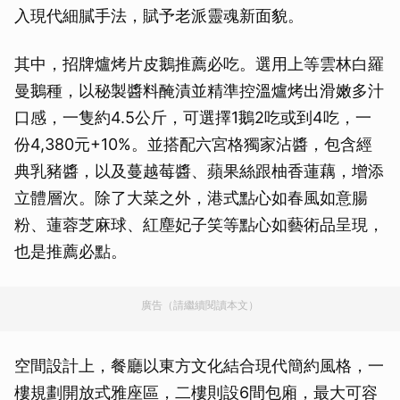
入現代細膩手法，賦予老派靈魂新面貌。
其中，招牌爐烤片皮鵝推薦必吃。選用上等雲林白羅
曼鵝種，以秘製醬料醃漬並精準控溫爐烤出滑嫩多汁
口感，一隻約4.5公斤，可選擇1鵝2吃或到4吃，一
份4,380元+10%。並搭配六宮格獨家沾醬，包含經
典乳豬醬，以及蔓越莓醬、蘋果絲跟柚香蓮藕，增添
立體層次。除了大菜之外，港式點心如春風如意腸
粉、蓮蓉芝麻球、紅塵妃子笑等點心如藝術品呈現，
也是推薦必點。
廣告（請繼續閱讀本文）
空間設計上，餐廳以東方文化結合現代簡約風格，一
樓規劃開放式雅座區，二樓則設6間包廂，最大可容