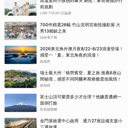
高溫逛街小孩熱到暴哭 網批：家長應做好行
前規劃
LINE TODAY 討論牆
700件精選26幅 竹山克明宮南投攝影展 大
秀13鄉鎮之美
自由電子報
2026東北角外澳月夜8/22-8/23浪漫登場！
感受一「夏」東北角夜的浪漫！
旅遊經
瑞士最大州「格勞賓登」夏之旅 推薦6座山
間秘境，感受不同阿爾卑斯療癒度假風情！
旅遊經
富士山頂可樂賣多少才合理？他嫌貴遭網一
面倒打臉
民視新聞網
金門港旅運中心啟用 通力27座設備支援小
三通旅運