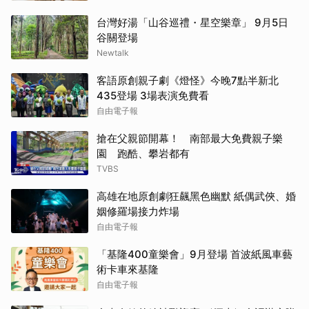
台灣好湯「山谷巡禮・星空樂章」 9月5日
谷關登場
Newtalk
客語原創親子劇《燈怪》今晚7點半新北
435登場 3場表演免費看
自由電子報
搶在父親節開幕！ 南部最大免費親子樂
園 跑酷、攀岩都有
TVBS
高雄在地原創劇狂飆黑色幽默 紙偶武俠、婚
姻修羅場接力炸場
自由電子報
「基隆400童樂會」9月登場 首波紙風車藝
術卡車來基隆
自由電子報