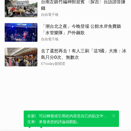
台南左鎮竹編神獸迎賓 〈探吉〉台語諧音賺
錢
自由電子報
「潮台北之夜」今晚登場 公館水岸免費聽
「水管樂隊」戶外飆歌
自由電子報
去了還想再去！有人三刷「這1國」大推：冰
島只分0次、無數次
ETtoday新聞雲
全新體驗！一鍵引用此內容，透過發布貼
可以轉發或引用此內容至自己的貼文中，
文來輕鬆表達個人立場。
來發表您的評論或觀點。