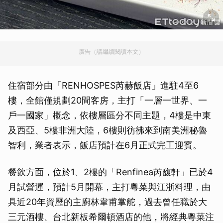
廣告（請繼續閱讀本文）
住宿部分由「RENHOSPES芮赫飯店」進駐4至6
樓，全館僅規劃20間客房，主打「一層一世界、一
戶一國家」概念，依樓層區分不同主題，4樓是中東
及西亞、5樓非洲大陸，6樓則彷彿來到南美洲秘魯
智利，業者表示，飯店預計在6月正式完工迎賓。
餐飲方面，位於1、2樓的「Renfinea芮馥軒」已於4
月試營運，預計5月開幕，主打粵菜與江浙料理，由
具近20年資歷的主廚林韋甫掌舵，過去曾任職於大
三元酒樓、台北新板希爾頓酒店的他，將經典粵菜注