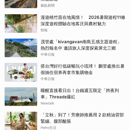
藝點新聞
漫遊桃竹苗在地風情！ 2026暑期遊程11條
深度遊程體驗在地客庄與農村魅力
勁報
茂管處「kivangavan南島五感主題遊程」
熱烈報名中 邀請旅人深度探索屏北三鄉
中華日報
搭台灣好行低碳暢玩小琉球！ 鵬管處推出暑
假抽住宿券再拿市集購物金
中華日報
睡醒直接看日出！台鐵週五限定「跨夜列
車」Threads爆紅
Newtalk
「立秋」到了！芳療師推薦用 2 款精油背部
緊繃、腿部酸脹
Heho生活