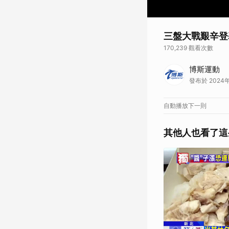
三盤大戰艱辛登基
170,239 觀看次數
2024溫布頓網球錦標
博斯運動
看更多
溫布頓網球最
發布於 2024年
馬上加入
LINE TOD
自動播放下一則
其他人也看了這