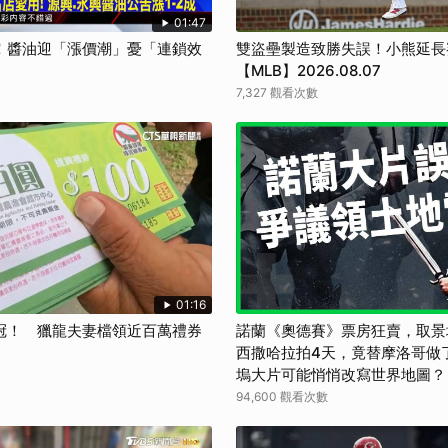
01:47
！醬油迎「漲價潮」憂「連鎖效
雙盜壘製造致勝失誤！小熊延長
【MLB】2026.08.07
7,327 觀看次數
01:16
冠！ 獵龍夫妻檔領近百萬禮券
諾蘭《奧德賽》票房狂賣，取景
西撒哈拉拍4天，竟替摩洛哥做
塢大片可能悄悄改寫世界地圖？【
界】
94,600 觀看次數