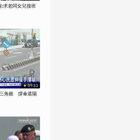
碗:求老闆女兒接班
01:33
三角錐 撐傘遮陽