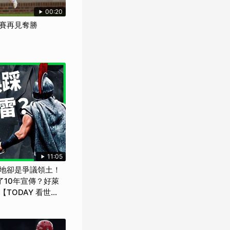
00:20
賽再見奪勝
11:05
地卻是爭議領土！
了10年宣傳？好萊
TODAY 看世