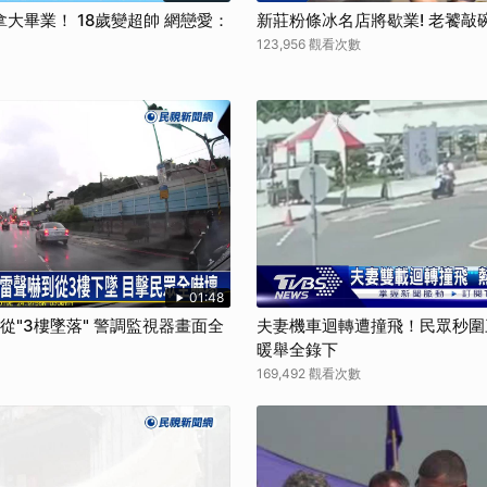
大畢業！ 18歲變超帥 網戀愛：
新莊粉條冰名店將歇業! 老饕敲
123,956 觀看次數
01:48
狗從"3樓墜落" 警調監視器畫面全
夫妻機車迴轉遭撞飛！民眾秒圍
暖舉全錄下
169,492 觀看次數