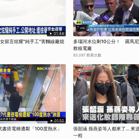
取消
01:44
孫女留言炫耀"純手工"害麵線廠熄
多瑙河水位剩10公分！ 羅馬
救核電廠
83,087 觀看次數
01:52
書搭電梯遭鄰「100度熱水」
張韶涵 孫燕姿等人都來了... 
一程