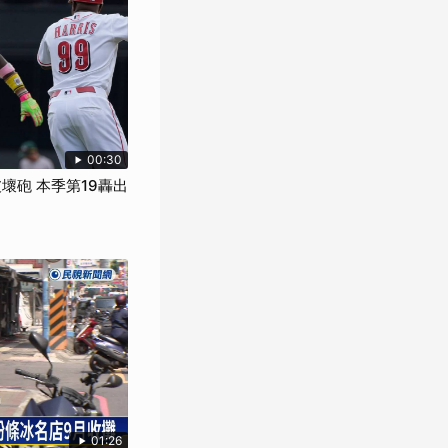
00:30
破壞砲 本季第19轟出
01:26