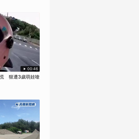
00:46
慌 狠遭3歲萌娃嗆