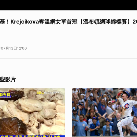
！Krejcikova奪溫網女單首冠【溫布頓網球錦標賽】2024
賽八強賽事鎖定LINE TODAY現場直播
新動態
07月13日12:00
AY 運動官方帳號
，最豐富即時的運動新聞及賽事直播都在這！
些影片