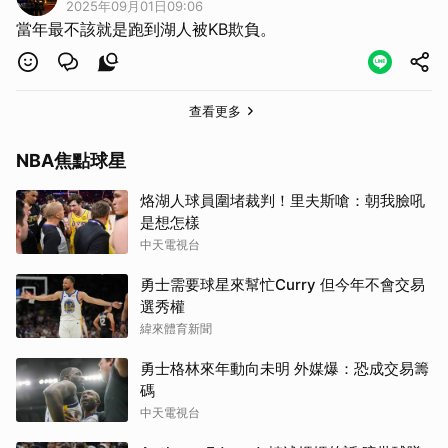
2025年09月01日09:06
當年最不該就是跑到湖人被KB欺負。
查看更多
NBA焦點球星
烙湖人球員圍堵裁判！里夫斯嗆：朝我臉吼
是想怎樣
中天電視台
勇士需要球星來幫忙Curry 但今年不會交易
選秀權
緯來體育新聞
勇士格林來年動向未明 外媒爆：恐成交易籌
碼
中天電視台