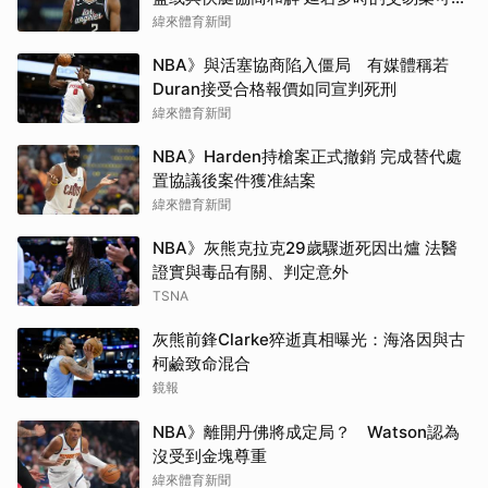
於開季前成行
緯來體育新聞
NBA》與活塞協商陷入僵局 有媒體稱若
Duran接受合格報價如同宣判死刑
緯來體育新聞
NBA》Harden持槍案正式撤銷 完成替代處
置協議後案件獲准結案
緯來體育新聞
NBA》灰熊克拉克29歲驟逝死因出爐 法醫
證實與毒品有關、判定意外
TSNA
灰熊前鋒Clarke猝逝真相曝光：海洛因與古
柯鹼致命混合
鏡報
NBA》離開丹佛將成定局？ Watson認為
沒受到金塊尊重
緯來體育新聞