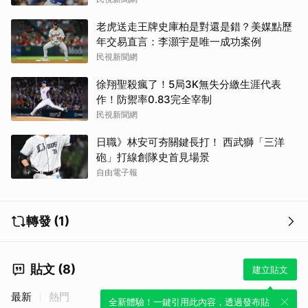
老虎送走王牌史庫柏是對還是錯？美媒點歷
年交易直言：李灝宇是唯一成功案例
民視新聞網
徐翔聖殺瘋了！5局3K無失分繳生涯代表
作！防禦率0.83完全宰制
民視新聞網
日職》林安可夯關鍵長打！ 西武獅「三洋
砲」打線創隊史首見場景
自由電子報
轉發 (1)
貼文 (8)
建立貼文
取消
最新
熱門
全新體驗！一鍵引用此內容，透過發布貼