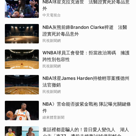
NBA球星克拉克過世 法醫證實死於毒品意
外
中天電視台
NBA灰熊前鋒Brandon Clarke猝逝 法醫
證實死於毒品意外
民視新聞網
WNBA球員工會發聲：拒當政治籌碼 擁護
跨性別包容性
民視新聞網
NBA球星James Harden持槍輕罪案獲德州
法官撤銷
民視新聞網
NBA》苦命能否披紫金戰袍 隊記曝光關鍵條
件
緯來體育新聞
童話裡都是騙人的！昔日愛人變仇人 湖人