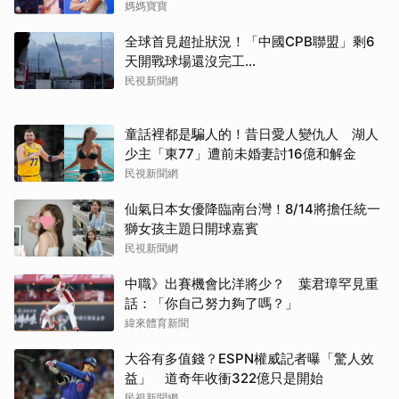
開
媽媽寶寶
全球首見超扯狀況！「中國CPB聯盟」剩6
天開戰球場還沒完工...
民視新聞網
童話裡都是騙人的！昔日愛人變仇人 湖人
少主「東77」遭前未婚妻討16億和解金
民視新聞網
仙氣日本女優降臨南台灣！8/14將擔任統一
獅女孩主題日開球嘉賓
民視新聞網
中職》出賽機會比洋將少？ 葉君璋罕見重
話：「你自己努力夠了嗎？」
緯來體育新聞
大谷有多值錢？ESPN權威記者曝「驚人效
益」 道奇年收衝322億只是開始
民視新聞網