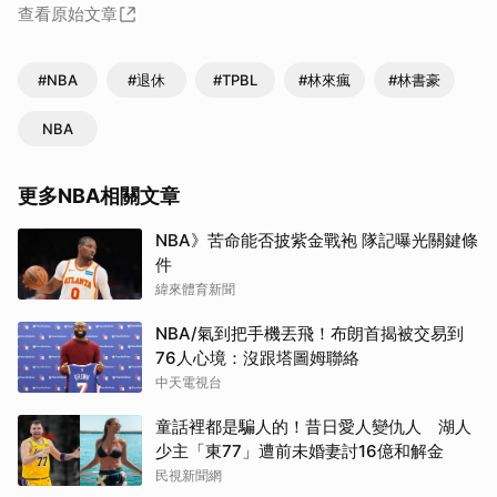
查看原始文章
#NBA
#退休
#TPBL
#林來瘋
#林書豪
NBA
更多NBA相關文章
NBA》苦命能否披紫金戰袍 隊記曝光關鍵條
件
緯來體育新聞
NBA/氣到把手機丟飛！布朗首揭被交易到
76人心境：沒跟塔圖姆聯絡
中天電視台
童話裡都是騙人的！昔日愛人變仇人 湖人
少主「東77」遭前未婚妻討16億和解金
民視新聞網