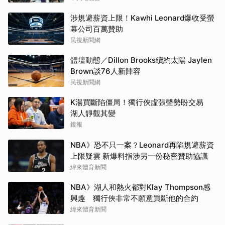
涉規避薪資上限！Kawhi Leonard爆收受螢
幕公司百萬贊助
民視新聞網
體壇動態／Dillon Brooks續約太陽 Jaylen
Brown談76人新陣容
民視新聞網
K湯買斷陷僵局！獨行俠虛張聲勢盼交易
湖人靜觀其變
鏡報
NBA》恐不只一案？Leonard再陷規避薪資
上限疑雲 新爆料指涉另一份秘密贊助協議
緯來體育新聞
NBA》湖人和熱火都對Klay Thompson感
興趣 獨行俠非常不願意買斷他的合約
緯來體育新聞