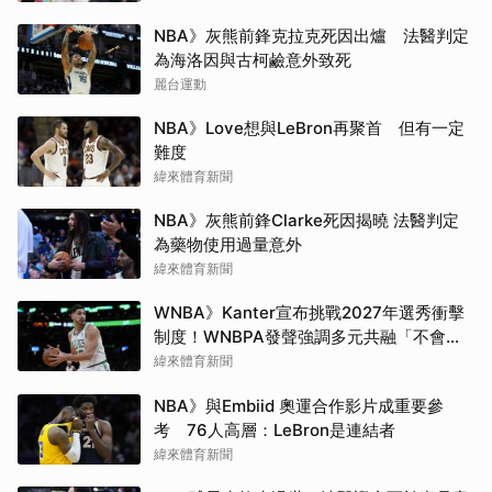
NBA》灰熊前鋒克拉克死因出爐 法醫判定
為海洛因與古柯鹼意外致死
麗台運動
NBA》Love想與LeBron再聚首 但有一定
難度
緯來體育新聞
NBA》灰熊前鋒Clarke死因揭曉 法醫判定
為藥物使用過量意外
緯來體育新聞
WNBA》Kanter宣布挑戰2027年選秀衝擊
制度！WNBPA發聲強調多元共融「不會成
為政治棋子」
緯來體育新聞
NBA》與Embiid 奧運合作影片成重要參
考 76人高層：LeBron是連結者
緯來體育新聞