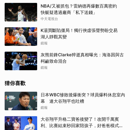
NBA/又被抓包？雷納德再爆數百萬密約
快艇疑透過廠商「私下送錢」
中天電視台
K湯買斷陷僵局！獨行俠虛張聲勢盼交易
湖人靜觀其變
鏡報
灰熊前鋒Clarke猝逝真相曝光：海洛因與古
柯鹼致命混合
鏡報
猜你喜歡
日本WBC慘敗後爆衝突？球員爆料休息室內
幕 連大谷翔平也吐槽
鏡報
大谷翔平升格二寶爸後變了！改開千萬賓
利、比賽結束秒回家陪孩子，好爸爸模式全