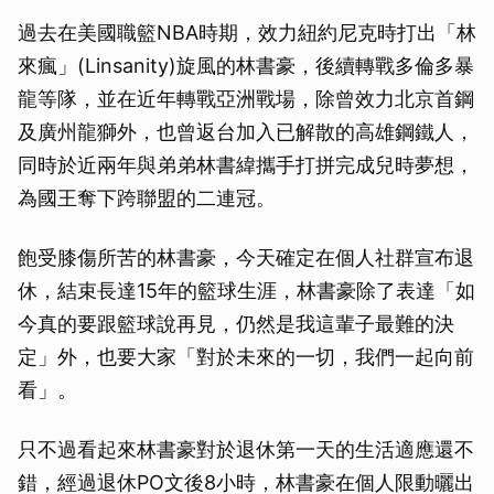
過去在美國職籃NBA時期，效力紐約尼克時打出「林
來瘋」(Linsanity)旋風的林書豪，後續轉戰多倫多暴
龍等隊，並在近年轉戰亞洲戰場，除曾效力北京首鋼
及廣州龍獅外，也曾返台加入已解散的高雄鋼鐵人，
同時於近兩年與弟弟林書緯攜手打拼完成兒時夢想，
為國王奪下跨聯盟的二連冠。
飽受膝傷所苦的林書豪，今天確定在個人社群宣布退
休，結束長達15年的籃球生涯，林書豪除了表達「如
今真的要跟籃球說再見，仍然是我這輩子最難的決
定」外，也要大家「對於未來的一切，我們一起向前
看」。
只不過看起來林書豪對於退休第一天的生活適應還不
錯，經過退休PO文後8小時，林書豪在個人限動曬出