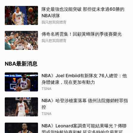
隊史最強也沒能突破 那些從未拿過60勝的
NBA球隊
我只想寫寫體育
傳奇名將雲集！回顧黃蜂隊的季後賽榮光
我只想寫寫體育
NBA最新消息
NBA》Joel Embiid有新隊友 76人總管：他
身體健康，現在更加有動力
TSNA
NBA》哈登涉槍案落幕 德州法院撤銷輕罪指
控
TSNA
NBA》Leonard案調查可能結果曝光？傳聯
盟或與快艇協商和解 延宕多時的交易案可望