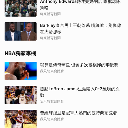
Anthony Edwards轉述媽媽的話 暗批球隊
策略
緯來體育新聞
Barkley直言勇士王朝落幕 嘴綠嗆：別像你
在火箭那樣
緯來體育新聞
NBA獨家專欄
就算是傳奇球星 也會多次被橫掃的季後賽
我只想寫寫體育
盤點LeBron James生涯陷入0-3絕境的次
數
我只想寫寫體育
曾經輝煌且是冠軍大熱門的波特蘭拓荒者
我只想寫寫體育