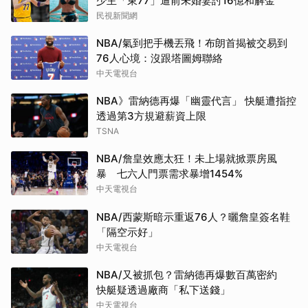
少主「東77」遭前未婚妻討16億和解金
民視新聞網
NBA/氣到把手機丟飛！布朗首揭被交易到
76人心境：沒跟塔圖姆聯絡
中天電視台
NBA》雷納德再爆「幽靈代言」 快艇遭指控
透過第3方規避薪資上限
TSNA
NBA/詹皇效應太狂！未上場就掀票房風
暴 七六人門票需求暴增1454%
中天電視台
NBA/西蒙斯暗示重返76人？曬詹皇簽名鞋
「隔空示好」
中天電視台
NBA/又被抓包？雷納德再爆數百萬密約
快艇疑透過廠商「私下送錢」
中天電視台