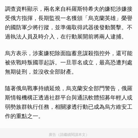
調查資料顯示，兩名來自科羅斯特希夫的嫌犯涉嫌接
受俄方指揮，長期監視一名獲頒「烏克蘭英雄」榮譽
的國防軍少將行蹤，並準備取得武器後發動襲擊。不
過執法人員及時介入，在行動展開前將兩人逮捕。
烏方表示，涉案嫌犯除面臨蓄意謀殺指控外，還可能
被依戰時叛國罪起訴。一旦罪名成立，最高恐遭判處
無期徒刑，並沒收全部財產。
隨著俄烏戰事持續延燒，烏克蘭安全部門警告，俄羅
斯情報機構正透過社群平台與通訊軟體招募年輕人或
弱勢族群執行任務，相關滲透行動已成為烏方維安工
作的重點之一。
廣告（請繼續閱讀本文）