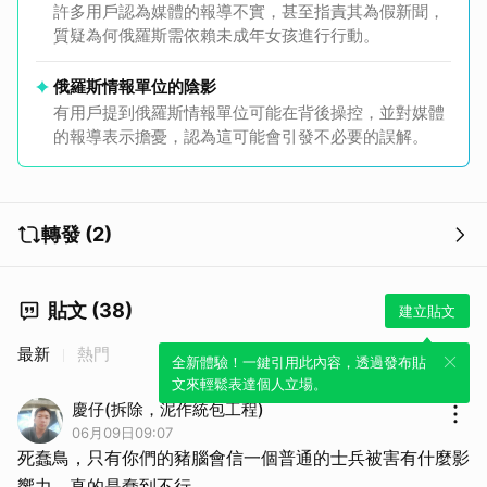
許多用戶認為媒體的報導不實，甚至指責其為假新聞，
質疑為何俄羅斯需依賴未成年女孩進行行動。
俄羅斯情報單位的陰影
有用戶提到俄羅斯情報單位可能在背後操控，並對媒體
的報導表示擔憂，認為這可能會引發不必要的誤解。
轉發 (2)
貼文 (38)
建立貼文
最新
熱門
全新體驗！一鍵引用此內容，透過發布貼
文來輕鬆表達個人立場。
慶仔(拆除，泥作統包工程)
06月09日09:07
死蠢鳥，只有你們的豬腦會信一個普通的士兵被害有什麼影
響力，真的是蠢到不行