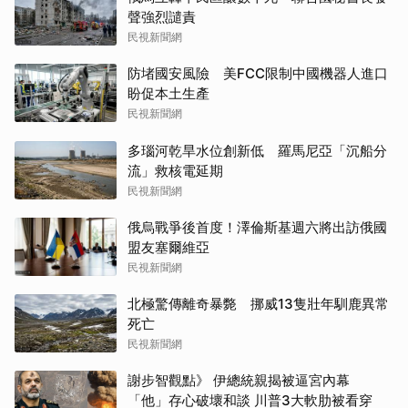
聲強烈譴責
民視新聞網
防堵國安風險 美FCC限制中國機器人進口
盼促本土生產
民視新聞網
多瑙河乾旱水位創新低 羅馬尼亞「沉船分
流」救核電延期
民視新聞網
俄烏戰爭後首度！澤倫斯基週六將出訪俄國
盟友塞爾維亞
民視新聞網
北極驚傳離奇暴斃 挪威13隻壯年馴鹿異常
死亡
民視新聞網
謝步智觀點》 伊總統親揭被逼宮內幕
「他」存心破壞和談 川普3大軟肋被看穿