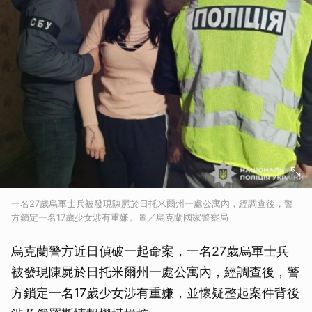
一名27歲烏軍士兵被發現陳屍於日托米爾州一處公寓內，經調查後，警
方鎖定一名17歲少女涉有重嫌。圖／烏克蘭國家警察局
烏克蘭警方近日偵破一起命案，一名27歲烏軍士兵
被發現陳屍於日托米爾州一處公寓內，經調查後，警
方鎖定一名17歲少女涉有重嫌，並懷疑整起案件背後