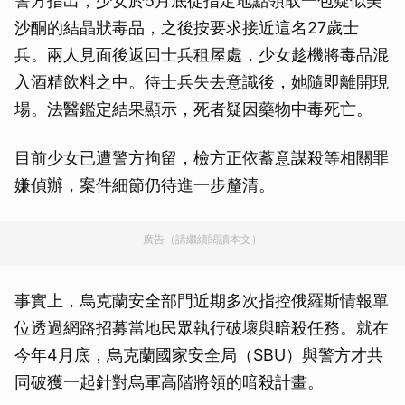
警方指出，少女於5月底從指定地點領取一包疑似美
沙酮的結晶狀毒品，之後按要求接近這名27歲士
兵。兩人見面後返回士兵租屋處，少女趁機將毒品混
入酒精飲料之中。待士兵失去意識後，她隨即離開現
場。法醫鑑定結果顯示，死者疑因藥物中毒死亡。
目前少女已遭警方拘留，檢方正依蓄意謀殺等相關罪
嫌偵辦，案件細節仍待進一步釐清。
廣告（請繼續閱讀本文）
事實上，烏克蘭安全部門近期多次指控俄羅斯情報單
位透過網路招募當地民眾執行破壞與暗殺任務。就在
今年4月底，烏克蘭國家安全局（SBU）與警方才共
同破獲一起針對烏軍高階將領的暗殺計畫。