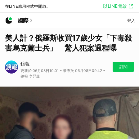
以LINE開啟
在LINE應用程式中開啟。
國際
登入
美人計？俄羅斯收買17歲少女「下毒殺
害烏克蘭士兵」 驚人犯案過程曝
鏡報
訂閱
更新於 06月08日10:01 • 發布於 06月08日09:42 •
鏡報 李羿璇