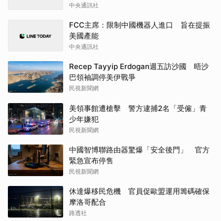
中央通訊社
FCC主席：限制中國機器人進口 旨在提振
美國產能
中央通訊社
Recep Tayyip Erdogan週五訪沙國 晤沙
巴領袖調停美伊戰爭
民視新聞網
美領事館遭槍擊 警方逮捕2名「受僱」青
少年嫌犯
民視新聞網
中國智博聯路由器驚爆「安全後門」 官方
緊急宣布停售
民視新聞網
休達爆移民危機 官員促歐盟運用籌碼確保
摩洛哥配合
路透社