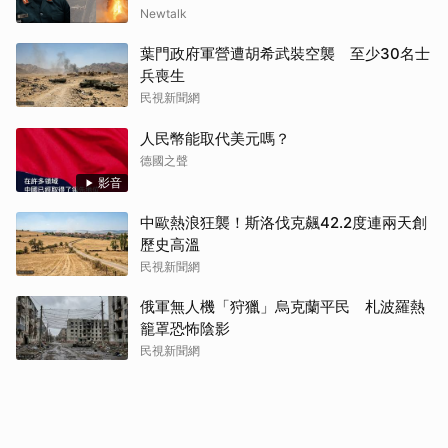
Newtalk
葉門政府軍營遭胡希武裝空襲 至少30名士
兵喪生
民視新聞網
人民幣能取代美元嗎？
德國之聲
影音
中歐熱浪狂襲！斯洛伐克飆42.2度連兩天創
歷史高溫
民視新聞網
俄軍無人機「狩獵」烏克蘭平民 札波羅熱
籠罩恐怖陰影
民視新聞網