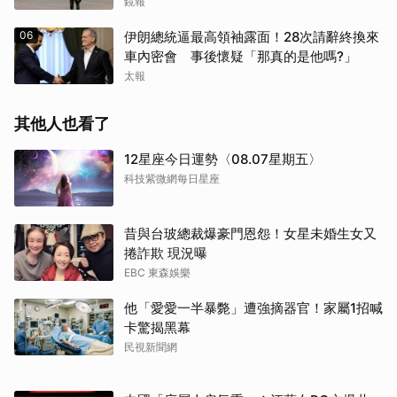
鏡報
06
伊朗總統逼最高領袖露面！28次請辭終換來
車內密會 事後懷疑「那真的是他嗎?」
太報
其他人也看了
12星座今日運勢〈08.07星期五〉
科技紫微網每日星座
昔與台玻總裁爆豪門恩怨！女星未婚生女又
捲詐欺 現況曝
EBC 東森娛樂
他「愛愛一半暴斃」遭強摘器官！家屬1招喊
卡驚揭黑幕
民視新聞網