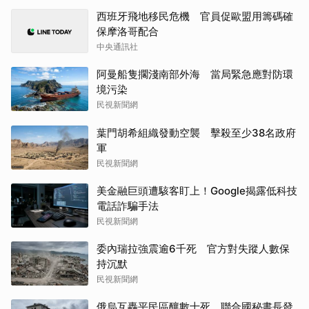
西班牙飛地移民危機 官員促歐盟用籌碼確
保摩洛哥配合
中央通訊社
阿曼船隻擱淺南部外海 當局緊急應對防環
境污染
民視新聞網
葉門胡希組織發動空襲 擊殺至少38名政府
軍
民視新聞網
美金融巨頭遭駭客盯上！Google揭露低科技
電話詐騙手法
民視新聞網
委內瑞拉強震逾6千死 官方對失蹤人數保
持沉默
民視新聞網
俄烏互轟平民區釀數十死 聯合國秘書長發