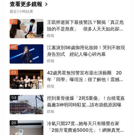
查看更多鏡報
最近1小時結果
01
王凱猝逝留下最後警訊？醫揭「真正危
險的不是熬夜」 很多人天天如此卻不
自知
鏡報
02
江蕙淚別56歲御用化妝師！哭到不敢現
身告別式 經紀人曝心碎內幕
鏡報
03
42歲男星無預警宣布退出演藝圈 20
年「同學」曝現況：很了解他！震撼爆
料「恐懼」這件事
鏡報
04
挖到童骨後爆「2死5重傷」！台積電嘉
義廠3神明同時駐駕...請布袋戲原因曝
鏡報
05
冷氣只開27度…她每天只有睡覺在家
「2個月電費逾5000元」！網揪真兇恐