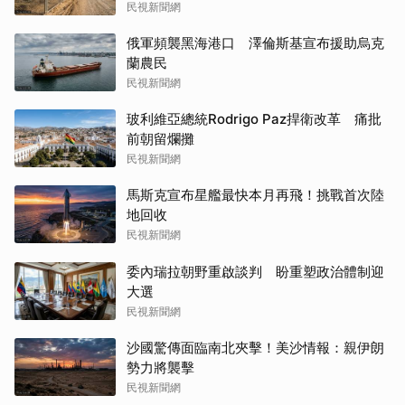
民視新聞網
俄軍頻襲黑海港口 澤倫斯基宣布援助烏克
蘭農民
民視新聞網
玻利維亞總統Rodrigo Paz捍衛改革 痛批
前朝留爛攤
民視新聞網
馬斯克宣布星艦最快本月再飛！挑戰首次陸
地回收
民視新聞網
委內瑞拉朝野重啟談判 盼重塑政治體制迎
大選
民視新聞網
沙國驚傳面臨南北夾擊！美沙情報：親伊朗
勢力將襲擊
民視新聞網