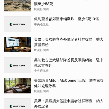
釀至少58死
民視新聞網
敘利亞首都郊區車輛爆炸 至少2死13傷
中央通訊社
美媒：美國將審查外國記者社群媒體 擴大
簽證篩檢
民視新聞網
美制裁古巴武裝部隊首長及軍購網絡 駐中
俄武官在列
中央通訊社
美參議員Mitch McConnell出院 將在家復
健並處理政務
民視新聞網
美媒：美國擴大簽證申請者社群審查 納入
外國記者