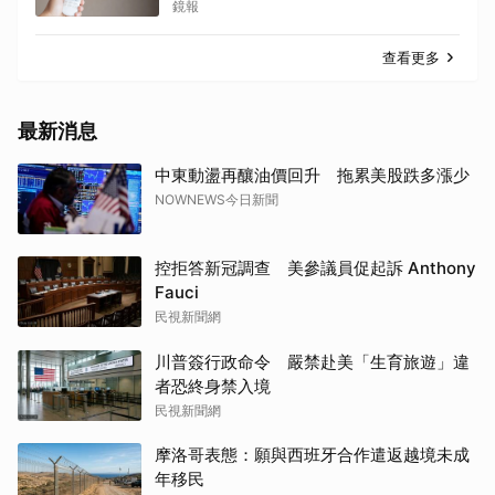
是「它」
鏡報
查看更多
最新消息
中東動盪再釀油價回升 拖累美股跌多漲少
NOWNEWS今日新聞
控拒答新冠調查 美參議員促起訴 Anthony
Fauci
民視新聞網
川普簽行政命令 嚴禁赴美「生育旅遊」違
者恐終身禁入境
民視新聞網
摩洛哥表態：願與西班牙合作遣返越境未成
年移民