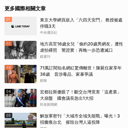
更多國際相關文章
01
東京大學網頁嵌入「六四天安門」 教授被處
停職3天
中央通訊社
02
地方高官16歲女兒「偷約20歲男網友」遭性
虐拍裸照 警證實：再晚一步恐遭滅口
鏡週刊
03
71萬訂閱知名網紅驚傳離世！陳屍住家享年
36歲 昔涉毒品、家暴爭議
鏡報
04
宏都拉斯傻眼了！斷交台灣竟害「這產業」
大崩盤 國會議長急出1大招
民視新聞網
05
解放軍密刊「大城市全域失能戰」曝光！3
招癱瘓台北 摧毀台灣人逼投降