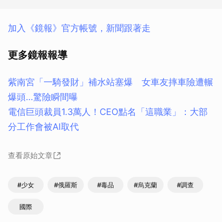
加入《鏡報》官方帳號，新聞跟著走
更多鏡報報導
紫南宮「一騎發財」補水站塞爆 女車友摔車險遭輾
爆頭…驚險瞬間曝
電信巨頭裁員1.3萬人！CEO點名「這職業」：大部
分工作會被AI取代
查看原始文章
#少女
#俄羅斯
#毒品
#烏克蘭
#調查
國際