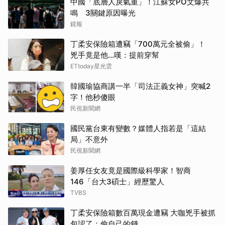
中國「底層人戾氣重」！江蘇女PO文爆共
鳴 3關鍵原因曝光
鏡報
丁柔安保險箱遭竊「700萬元全被偷」！
兇手竟是他...嘆：提前穿幫
ETtoday星光雲
韓國瑜協商講一半「司法正義女神」突喊2
字！他秒傻眼
民視新聞網
國民黨台東有變數？媒體人指若是「這結
局」不意外
民視新聞網
姜厚任女友竟是國際級科學家！智商
146「台大3碩士」經歷驚人
TVBS
丁柔安保險箱數百萬現金遭竊 大咖兇手被抓
包認了：偷自己的錢