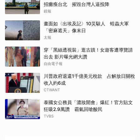
招癱瘓台北 摧毀台灣人逼投降
鏡報
畫面如〈出埃及記〉10災駭人 蝗蟲大軍
「密麻遮天」像末日
太報
穿「黑絲透視裝」逛古蹟！女遊客遭導覽請
出去 影片曝光網大讚
自由電子報
川普政府退還1千億美元稅款 占解放日關稅
收入約6成
CTWANT
泰國女公務員「濃妝開會」爆紅！官方貼文
狂吸2.9萬讚 霸氣回嗆酸民
TVBS