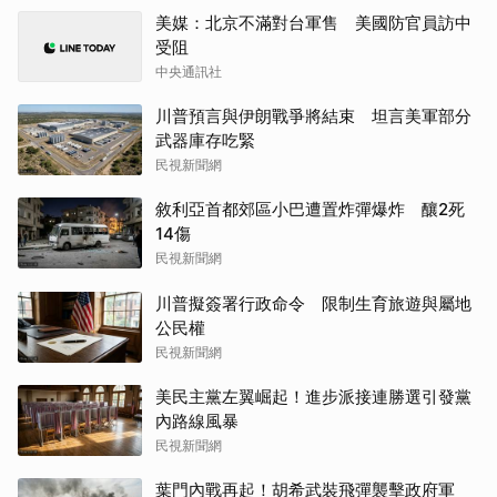
美媒：北京不滿對台軍售 美國防官員訪中
受阻
中央通訊社
川普預言與伊朗戰爭將結束 坦言美軍部分
武器庫存吃緊
民視新聞網
敘利亞首都郊區小巴遭置炸彈爆炸 釀2死
14傷
民視新聞網
川普擬簽署行政命令 限制生育旅遊與屬地
公民權
民視新聞網
美民主黨左翼崛起！進步派接連勝選引發黨
內路線風暴
民視新聞網
葉門內戰再起！胡希武裝飛彈襲擊政府軍