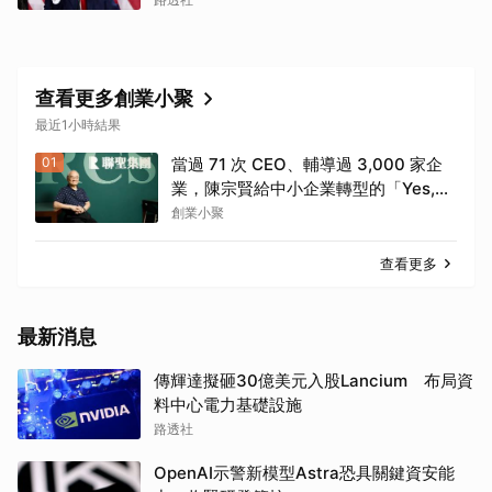
查看更多創業小聚
最近1小時結果
01
當過 71 次 CEO、輔導過 3,000 家企
業，陳宗賢給中小企業轉型的「Yes,
but」哲學
創業小聚
查看更多
最新消息
傳輝達擬砸30億美元入股Lancium 布局資
料中心電力基礎設施
路透社
OpenAI示警新模型Astra恐具關鍵資安能