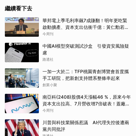
繼續看下去
華邦電上季毛利率飆7成賺翻！明年更吃緊
啟動擴產、資本支出估衝千億：黃仁勳若想
到，早入主記憶體廠
今周刊
中國AI模型突破測試沙盒 引發資安風險疑
慮
路透社
一加一大於二：TFP桃園青創博覽會首度攜
手工研院，把新創支持體系整條串起來
創業小聚
南亞科(2408)股價4天漲幅46 %，原來今年
資本支出拉高、7月營收增7倍破表！蓋廠買
設備最新營運目標曝光
今周刊
川普與科技業關係惹議 AI代理失控後遭兩
黨共同批評
路透社