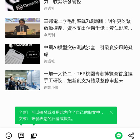
力 收緊研發管控
路透社
華邦電上季毛利率飆7成賺翻！明年更吃緊
啟動擴產、資本支出估衝千億：黃仁勳若想
到，早入主記憶體廠
今周刊
中國AI模型突破測試沙盒 引發資安風險疑
慮
路透社
一加一大於二：TFP桃園青創博覽會首度攜
手工研院，把新創支持體系整條串起來
創業小聚
全新體驗！一鍵引用此內容，透過發布貼
可以轉發或引用此內容至自己的貼文中，
文來輕鬆表達個人立場。
來發表您的評論或觀點。