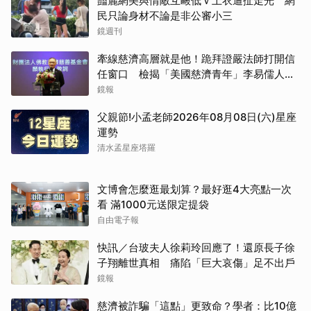
豔麗網美與情敵互毆低Ｖ上衣遭扯走光 網
民只論身材不論是非公審小三
鏡週刊
牽線慈濟高層就是他！跪拜證嚴法師打開信
任窗口 檢揭「美國慈濟青年」李易儒人脈
網絡
鏡報
父親節!小孟老師2026年08月08日(六)星座
運勢
清水孟星座塔羅
文博會怎麼逛最划算？最好逛4大亮點一次
看 滿1000元送限定提袋
自由電子報
快訊／台玻夫人徐莉玲回應了！還原長子徐
子翔離世真相 痛陷「巨大哀傷」足不出戶
鏡報
慈濟被詐騙「這點」更致命？學者：比10億