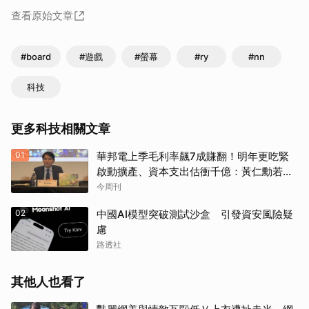
查看原始文章
#board
#遊戲
#螢幕
#ry
#nn
科技
更多科技相關文章
01
華邦電上季毛利率飆7成賺翻！明年更吃緊
啟動擴產、資本支出估衝千億：黃仁勳若想
到，早入主記憶體廠
今周刊
02
中國AI模型突破測試沙盒 引發資安風險疑
慮
路透社
其他人也看了