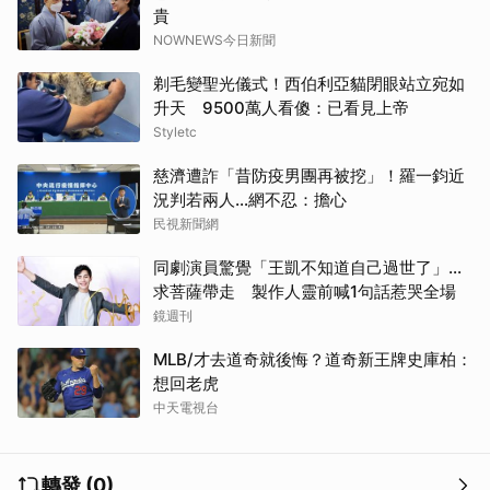
貴
NOWNEWS今日新聞
剃毛變聖光儀式！西伯利亞貓閉眼站立宛如
升天 9500萬人看傻：已看見上帝
Styletc
慈濟遭詐「昔防疫男團再被挖」！羅一鈞近
況判若兩人…網不忍：擔心
民視新聞網
同劇演員驚覺「王凱不知道自己過世了」...
求菩薩帶走 製作人靈前喊1句話惹哭全場
鏡週刊
MLB/才去道奇就後悔？道奇新王牌史庫柏：
想回老虎
中天電視台
轉發 (0)