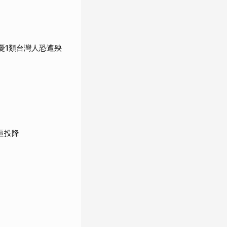
憂1類台灣人恐遭殃
逼投降