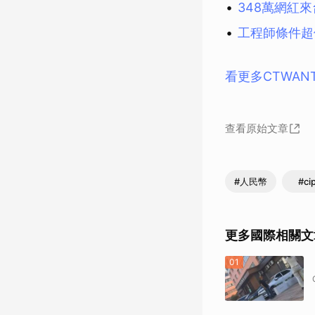
348萬網紅
工程師條件超
看更多CTWAN
查看原始文章
#人民幣
#ci
更多國際相關文
01