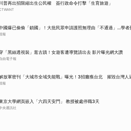
川普再出招限縮出生公民權 簽行政命令打擊「生育旅遊」
CTWANT
中國爆已偷偷「鎖國」！大批民眾申請護照無理由「不通過」...學者
鏡報
穿「黑絲透視裝」逛古蹟！女遊客遭導覽請出去 影片曝光網大讚
自由電子報
解放軍密刊「大城市全域失能戰」曝光！3招癱瘓台北 摧毀台灣人
鏡報
東京大學網頁嵌入「六四天安門」 教授被處停職3天
中央通訊社