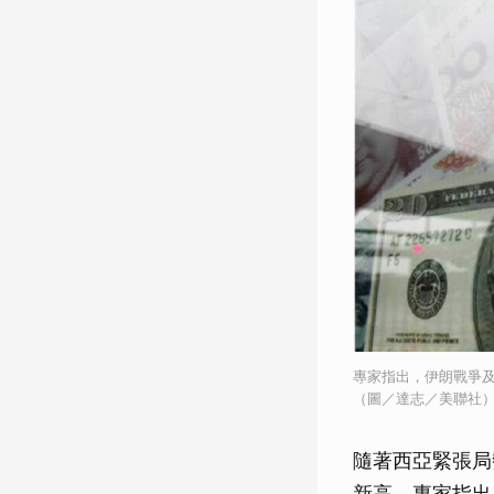
專家指出，伊朗戰爭及隨之
（圖／達志／美聯社
隨著西亞緊張局
新高。專家指出