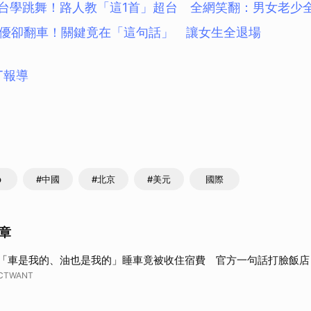
來台學跳舞！路人教「這1首」超台 全網笑翻：男女老少
優卻翻車！關鍵竟在「這句話」 讓女生全退場
T報導
p
#中國
#北京
#美元
國際
章
「車是我的、油也是我的」睡車竟被收住宿費 官方一句話打臉飯店
CTWANT