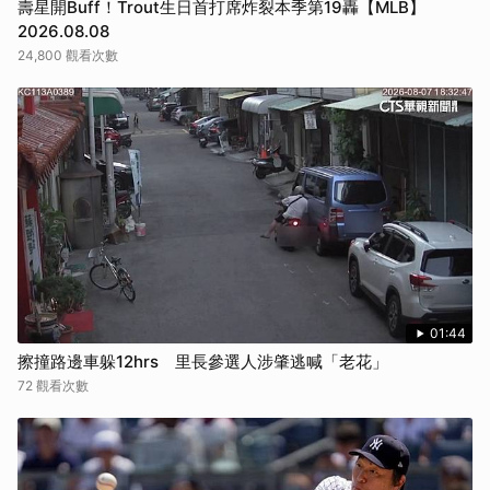
壽星開Buff！Trout生日首打席炸裂本季第19轟【MLB】
2026.08.08
24,800 觀看次數
01:44
擦撞路邊車躲12hrs 里長參選人涉肇逃喊「老花」
72 觀看次數