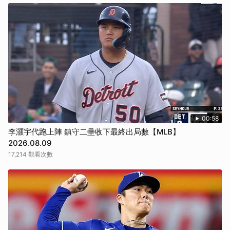
00:58
李灝宇代跑上陣 鎮守二壘收下最終出局數【MLB】
2026.08.09
17,214 觀看次數