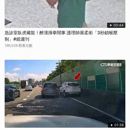
00:44
急診室臥虎藏龍！醉漢揮拳鬧事 護理師展柔術「3秒鎖喉壓
制」#鏡週刊
166,028 觀看次數
01:38