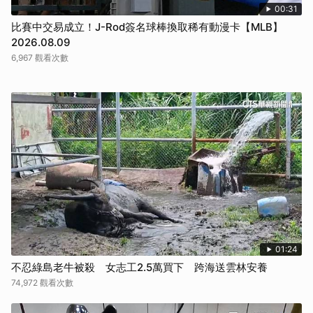
00:31
比賽中交易成立！J-Rod簽名球棒換取稀有動漫卡【MLB】
2026.08.09
6,967 觀看次數
01:24
不忍綠島老牛被殺 女志工2.5萬買下 跨海送雲林安養
74,972 觀看次數