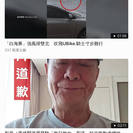
01:56
「白海豚」強風掃雙北 吹飛UBike.騎士寸步難行
537 觀看次數
02:11