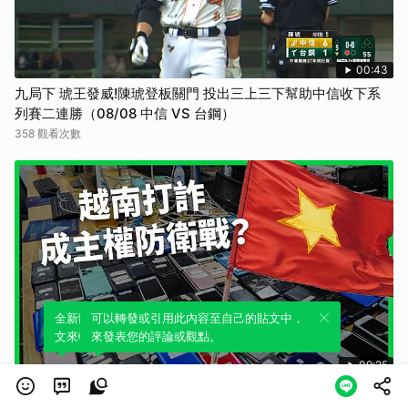
00:43
九局下 琥王發威!陳琥登板關門 投出三上三下幫助中信收下系
列賽二連勝（08/08 中信 VS 台鋼）
358 觀看次數
全新體驗！一鍵引用此內容，透過發布貼
可以轉發或引用此內容至自己的貼文中，
文來輕鬆表達個人立場。
來發表您的評論或觀點。
09:25
柬埔寨詐騙園區移轉越南！包下飯店蓋巨型機房 越南鐵腕開查