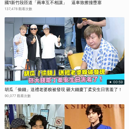
國1新竹段匝道「兩車互不相讓」 逼車致擦撞壅塞
137,478 觀看次數
00:59
胡瓜「偷錢」送禮老婆糗被發現 砸大錢慶丁柔安生日害羞了！
90,077 觀看次數