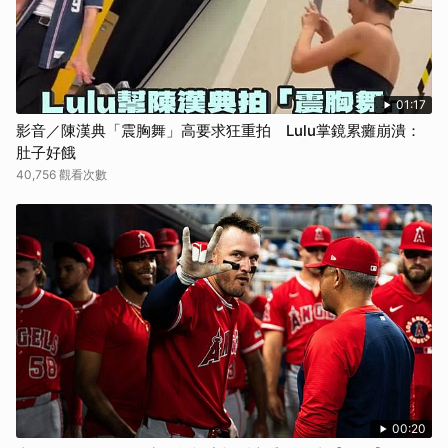
01:17
影音／陳漢典「震胸舞」高要求狂重拍 Lulu掌鏡累癱崩潰：
肚子好餓
40,756 觀看次數
00:20