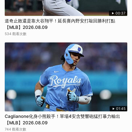
00:37
道奇止敗還是靠大谷翔平！延長賽內野安打敲回勝利打點
【MLB】2026.08.09
534 觀看次數
01:45
Caglianone化身小熊殺手！單場4安含雙響砲猛打暴力輸出
【MLB】2026.08.09
744 觀看次數