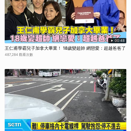
00:48
王仁甫學霸兒子加拿大畢業！ 18歲變超帥 網戀愛：超越爸爸了
487,284 觀看次數