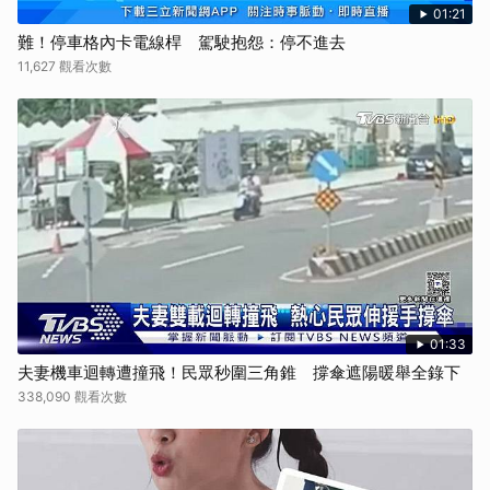
01:21
難！停車格內卡電線桿 駕駛抱怨：停不進去
11,627 觀看次數
01:33
夫妻機車迴轉遭撞飛！民眾秒圍三角錐 撐傘遮陽暖舉全錄下
338,090 觀看次數