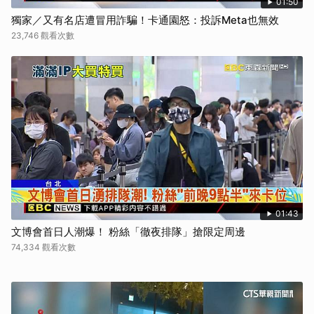
01:50
獨家／又有名店遭冒用詐騙！卡通園怒：投訴Meta也無效
23,746 觀看次數
01:43
文博會首日人潮爆！ 粉絲「徹夜排隊」搶限定周邊
74,334 觀看次數