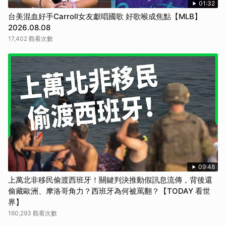
01:32
台美混血好手Carroll女友獻唱國歌 好歌喉成焦點【MLB】
2026.08.08
17,402 觀看次數
09:48
上萬北非移民偷渡西班牙！關鍵判決推動假訊息流傳，背後還
偷藏歐洲、摩洛哥角力？西班牙為何被罵翻？【TODAY 看世
界】
160,293 觀看次數