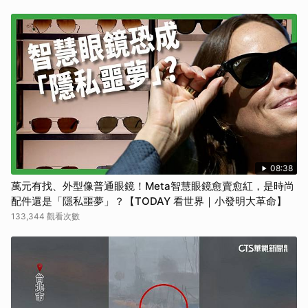
08:38
萬元有找、外型像普通眼鏡！Meta智慧眼鏡愈賣愈紅，是時尚
配件還是「隱私噩夢」？【TODAY 看世界｜小發明大革命】
133,344 觀看次數