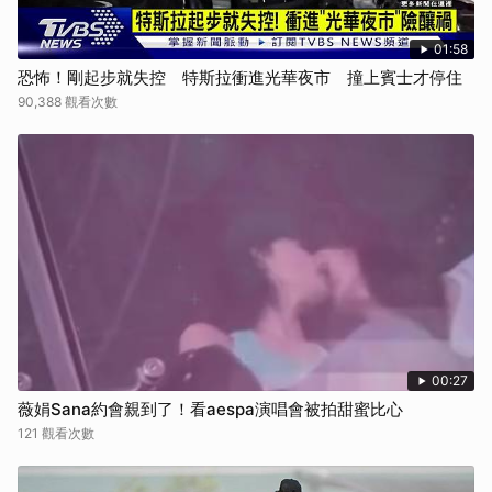
01:58
恐怖！剛起步就失控 特斯拉衝進光華夜市 撞上賓士才停住
90,388 觀看次數
00:27
薇娟Sana約會親到了！看aespa演唱會被拍甜蜜比心
121 觀看次數