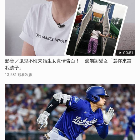
取消
00:51
影音／鬼鬼不悔未婚生女真情告白！ 淚崩謝愛女「選擇來當
我孩子」
13,581 觀看次數