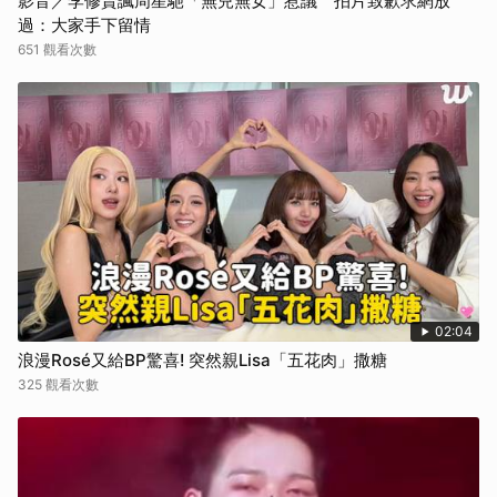
影音／李修賢諷周星馳「無兒無女」惹議 拍片致歉求網放
過：大家手下留情
651 觀看次數
02:04
浪漫Rosé又給BP驚喜! 突然親Lisa「五花肉」撒糖
325 觀看次數