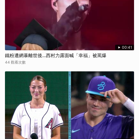
00:41
鐵粉遭網暴離世後...西村力露面喊「幸福」被罵爆
44 觀看次數