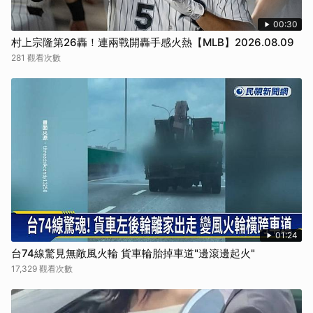
00:30
村上宗隆第26轟！連兩戰開轟手感火熱【MLB】2026.08.09
281 觀看次數
01:24
台74線驚見無敵風火輪 貨車輪胎掉車道"邊滾邊起火"
17,329 觀看次數