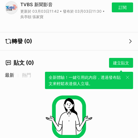
影音／滯留阿布達比「補助有條件」！台旅客自掏4萬 不敢吃早餐
TVBS 新聞影音
訂閱
更新於 03月03日11:42 • 發布於 03月03日11:30 •
吳亭頤 張家寶
轉發 (0)
貼文 (0)
建立貼文
最新
熱門
全新體驗！一鍵引用此內容，透過發布貼
文來輕鬆表達個人立場。