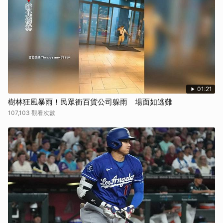
01:21
樹林狂風暴雨！民眾衝百貨公司躲雨 場面如逃難
107,103 觀看次數