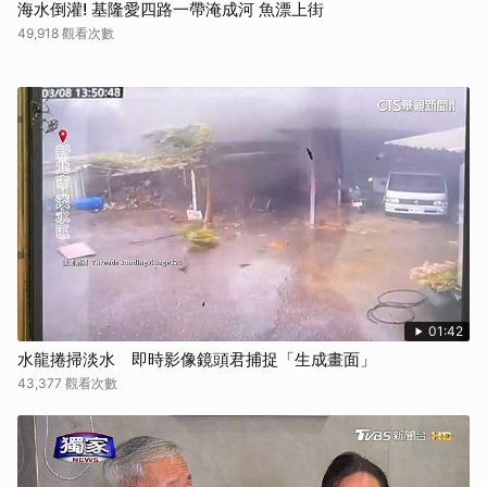
海水倒灌! 基隆愛四路一帶淹成河 魚漂上街
49,918 觀看次數
01:42
水龍捲掃淡水 即時影像鏡頭君捕捉「生成畫面」
43,377 觀看次數