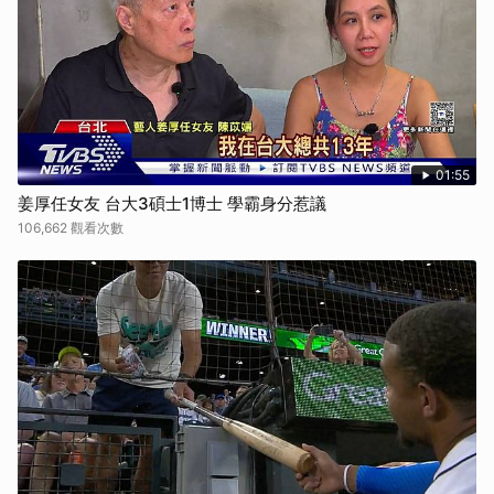
01:55
姜厚任女友 台大3碩士1博士 學霸身分惹議
106,662 觀看次數