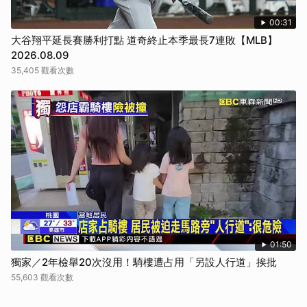
00:31
大谷翔平延長賽勝利打點 道奇終止本季最長7連敗【MLB】
2026.08.09
35,405 觀看次數
01:50
獨家／2年檢舉20次沒用！騎樓遭占用「另設人行道」挨批
55,603 觀看次數