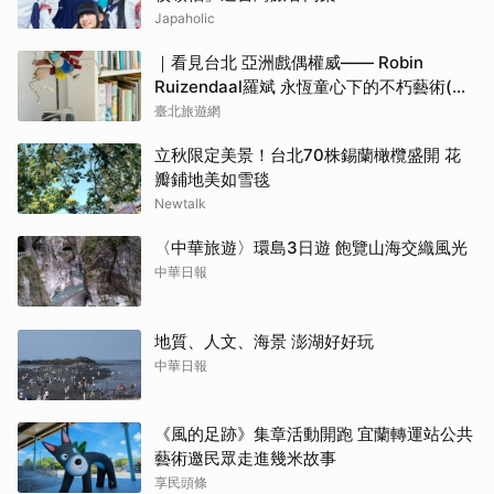
Japaholic
｜看見台北 亞洲戲偶權威—— Robin
Ruizendaal羅斌 永恆童心下的不朽藝術(台
北畫刊115年7月)
臺北旅遊網
立秋限定美景！台北70株錫蘭橄欖盛開 花
瓣鋪地美如雪毯
Newtalk
〈中華旅遊〉環島3日遊 飽覽山海交織風光
中華日報
地質、人文、海景 澎湖好好玩
中華日報
《風的足跡》集章活動開跑 宜蘭轉運站公共
藝術邀民眾走進幾米故事
享民頭條