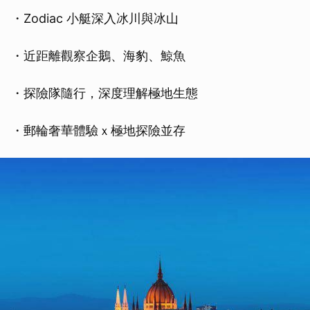
・Zodiac 小艇深入冰川與冰山
・近距離觀察企鵝、海豹、鯨魚
・探險隊隨行，深度理解極地生態
・郵輪奢華體驗ｘ極地探險並存