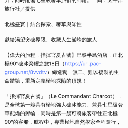
力，同時配備七星級奢華旅宿的郵輪。 圖：太平洋
旅行社／提供
北極盛宴｜結合探索、奢華與知性
獻給渴望突破界限、收藏人生巔峰的旅人
【偉大的旅程．指揮官夏古號】巴黎半島酒店．正北
極90°破冰榮耀之旅18日（
https://url.pac-
group.net/8vvdtv
）締造獨一無二、難以複製的生
命體驗，重新定義極地探險的頂規！
「指揮官夏古號」（Le Commandant Charcot），
是全球第一艘具有極地強大破冰能力、兼具七星級奢
華配備的郵輪，同時是第一艘可將旅客帶往正北極
90°的客船，航程中，專業極地自然學家全程隨行，