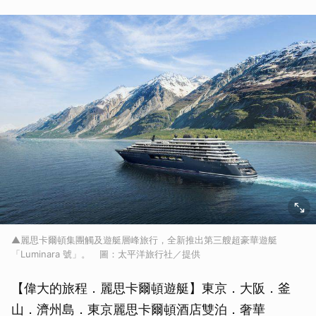
▲麗思卡爾頓集團觸及遊艇層峰旅行，全新推出第三艘超豪華遊艇
「Luminara 號」。 圖：太平洋旅行社／提供
【偉大的旅程．麗思卡爾頓遊艇】東京．大阪．釜
山．濟州島．東京麗思卡爾頓酒店雙泊．奢華