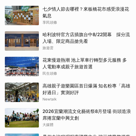
七夕情人節去哪裡？來板橋花市感受浪漫花
氣息
享民頭條
哈利波特官方店插旗台中8/22開幕 採分流
入場、限定商品搶先看
旅遊雲
花東慢遊熱潮 池上單車行轉型多元服務 多
人電動車成親子旅遊首選
民生頭條
高雄親子遊樂園區首日爆滿 知名粉專「高雄
好過日」實測好評
Newtalk
2026宜蘭潮流文化藝術祭8月登場 街頭造浪
席捲宜蘭中興文創
大媒體