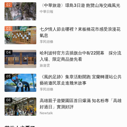
02
〈中華旅遊〉環島3日遊 飽覽山海交織風光
中華日報
03
七夕情人節去哪裡？來板橋花市感受浪漫花
氣息
享民頭條
04
哈利波特官方店插旗台中8/22開幕 採分流
入場、限定商品搶先看
旅遊雲
05
《風的足跡》集章活動開跑 宜蘭轉運站公共
藝術邀民眾走進幾米故事
享民頭條
06
高雄親子遊樂園區首日爆滿 知名粉專「高雄
好過日」實測好評
Newtalk