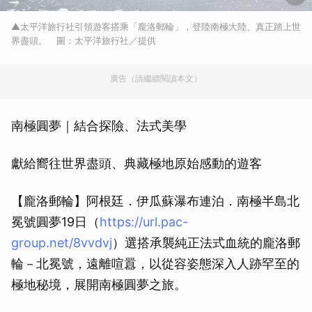
▲太平洋旅行社引領遊客搭乘「龐洛郵輪」，登陸南極大陸、真正踏上世
界盡頭。 圖：太平洋旅行社／提供
廣告（請繼續閱讀本文）
南極圓夢｜結合探險、法式美學
獻給嚮往世界盡頭、典藏極地原始感動的遊客
【龐洛郵輪】阿根廷．伊瓜蘇瀑布連泊．南極半島北
冕號圓夢19日（
https://url.pac-
group.net/8vvdvj
）選搭承襲純正法式血統的龐洛郵
輪－北冕號，遠離喧囂，以從容姿態深入人跡罕至的
極地秘境，展開南極圓夢之旅。