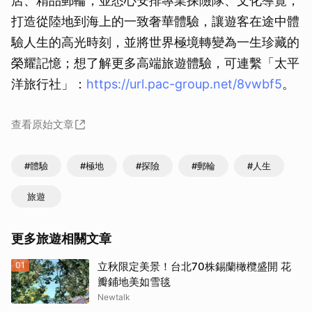
店、精品郵輪，並悉心安排專業探險隊、文化導覽，
打造從陸地到海上的一致奢華體驗，讓遊客在途中體
驗人生的高光時刻，並將世界極境轉變為一生珍藏的
榮耀記憶；想了解更多高端旅遊體驗，可連繫「太平
洋旅行社」：
https://url.pac-group.net/8vwbf5
。
查看原始文章
#體驗
#極地
#探險
#郵輪
#人生
旅遊
更多旅遊相關文章
01
立秋限定美景！台北70株錫蘭橄欖盛開 花
瓣鋪地美如雪毯
Newtalk