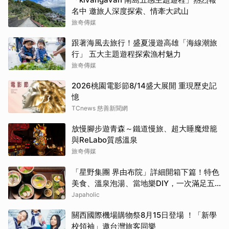
名中 邀旅人深度探索、情牽大武山
旅奇傳媒
跟著海風去旅行！盛夏漫遊高雄「海線潮旅
行」 五大主題遊程探索漁村魅力
旅奇傳媒
2026桃園電影節8/14盛大展開 重現歷史記
憶
TCnews 慈善新聞網
放慢腳步遊青森～鐵道慢旅、超大睡魔燈籠
與ReLabo質感溫泉
旅奇傳媒
「星野集團 界由布院」詳細開箱下篇！特色
美食、溫泉泡湯、當地樂DIY，一次滿足五
感體驗
Japaholic
關西國際機場購物祭8月15日登場 ！「新學
校領袖」邀台灣旅客同樂