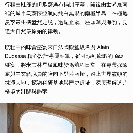
行程由壯麗的伊瓜蘇瀑布揭開序幕，隨後由世界最南
端的城市烏蘇懷亞航向純白無垠的南極半島，在極地
夏季最生機盎然之境，邂逅企鵝、座頭鯨與海豹，見
證大自然最原始的律動。
航程中的味蕾盛宴來自法國殿堂級名廚 Alain
Ducasse 精心設計專屬菜單，從可頌到龍蝦的頂級
饗宴，將米其林星級風味變為航程日常。在專業探險
家與中文解說員的陪同下登陸南極，踏上世界盡頭的
純淨大地，探訪科研基地與歷史遺址，深度理解這片
極境的壯闊與脆弱。