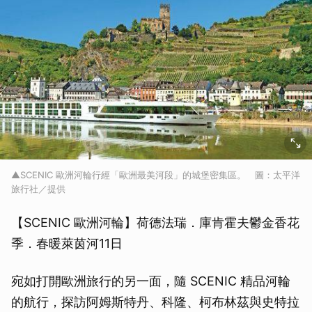
▲SCENIC 歐洲河輪行經「歐洲最美河段」的城堡密集區。 圖：太平洋
旅行社／提供
【SCENIC 歐洲河輪】荷德法瑞．庫肯霍夫鬱金香花
季．春暖萊茵河11日
取消
宛如打開歐洲旅行的另一面，隨 SCENIC 精品河輪
的航行，探訪阿姆斯特丹、科隆、柯布林茲與史特拉