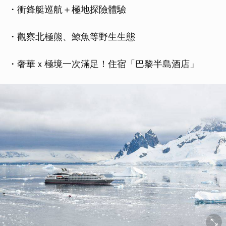
・衝鋒艇巡航＋極地探險體驗
・觀察北極熊、鯨魚等野生生態
・奢華ｘ極境一次滿足！住宿「巴黎半島酒店」