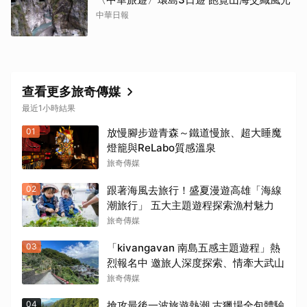
中華日報
查看更多旅奇傳媒
最近1小時結果
01
放慢腳步遊青森～鐵道慢旅、超大睡魔
燈籠與ReLabo質感溫泉
旅奇傳媒
02
跟著海風去旅行！盛夏漫遊高雄「海線
潮旅行」 五大主題遊程探索漁村魅力
旅奇傳媒
03
「kivangavan 南島五感主題遊程」熱
烈報名中 邀旅人深度探索、情牽大武山
旅奇傳媒
04
搶攻最後一波旅遊熱潮 古獵場全包體驗