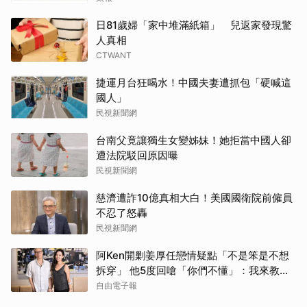
日81歲婦「家中堆滿紙箱」 兒返家發現驚
人真相
CTWANT
捷運月台狂喝水！中國夫妻遭抓包「硬喊這
國人」
民視新聞網
台南父竟讓獨生女變姊妹！她拒當中國人卻
遭法院駁回原因曝
民視新聞網
慈濟遭詐10億真相大白！美國國衛院前僱員
不忍了怒轟
民視新聞網
阿Ken開剿姜厚任戀情疑點「不是笨是不想
拆穿」 他5度回嗆「你們不懂」：我來教育
你們
自由電子報