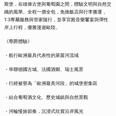
斯堡，在雄偉古堡與葡萄園之間，體驗文明與自然交
織的風華。全程一價全包，免換飯店與行李搬運，
1:3專屬服務與管家隨行，並享宮殿音樂饗宴與彈性
岸上行程，優雅漫遊歐陸。
《尊爵體驗》
・航行歐洲最具代表性的萊茵河流域
・串聯德國古城、法國酒鄉、瑞士風景
・行經被譽為「歐洲最美河段」的城堡密集區
・結合葡萄酒文化、歷史城鎮與自然景觀
・河輪慢旅節奏，沉浸式欣賞沿岸風光