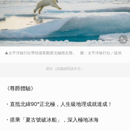
▲太平洋旅行社帶領遊客觀察北極熊生態。 圖：太平洋旅行社／提供
廣告（請繼續閱讀本文）
《尊爵體驗》
・直抵北緯90°正北極，人生級地理成就達成！
・搭乘「夏古號破冰船」，深入極地冰海