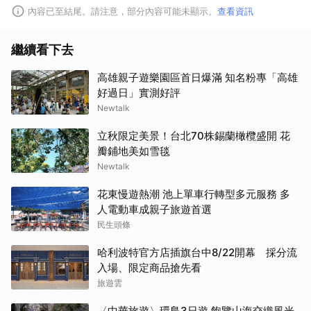
內容已至結尾。請注意，部分內容可能未顯示。
查看資訊
繼續看下去
高雄親子遊樂園區首日爆滿 知名粉專「高雄
好過日」實測好評
Newtalk
立秋限定美景！台北70株錫蘭橄欖盛開 花
瓣鋪地美如雪毯
Newtalk
花東慢遊熱潮 池上單車行轉型多元服務 多
人電動車成親子旅遊首選
民生頭條
哈利波特官方店插旗台中8/22開幕 採分流
入場、限定商品搶先看
旅遊雲
〈中華旅遊〉環島3日遊 飽覽山海交織風光