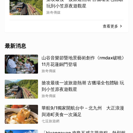
玩到小笠原夜遊觀星
旅奇傳媒
查看更多
最新消息
山谷音樂節暨地景藝術創作《rmdax破曉》
11月花蓮銅門登場
旅奇傳媒
搶攻最後一波旅遊熱潮 古獵場全包體驗 玩
到小笠原夜遊觀星
旅奇傳媒
華航9/1獨家開航台中－北九州 大正浪漫
與港町美食一次滿足
七逗旅遊網
「kivangavan 南島五感主題遊程」熱烈報