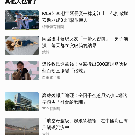
其他人也看了
MLB》李灝宇延長賽一棒定江山 代打致勝
安助老虎3比1擊敗巨人
緯來體育新聞
同居後才發現女友「一驚人習慣」 男子崩
潰：每天都在突破我的結界
鏡報
遭控收民進黨錢！名醫搬出500萬財產嗆賭
藍白粉直接變「俗辣」
自由電子報
高雄燒臘店遭砸！全因千金惹風流債…網路
早預告「社會給教訓」
三立新聞網
「航空母艦級」超級貨櫃輪 在中國舟山海
岸觸礁沉沒中
太報