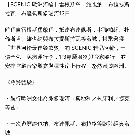
【SCENIC 歐洲河輪】雷根斯堡．維也納．布拉提斯
拉瓦．布達佩斯多瑙河13日
航程自雷根斯堡啟程，抵達布達佩斯，串聯帕紹、杜
倫斯坦、維也納與布拉提斯拉瓦等名城，搭乘榮獲
「世界河輪最佳餐飲獎」的 SCENIC 精品河輪，一
價全包，免搬運行李，1:3專屬服務與管家隨行，並
安排宮殿音樂饗宴與彈性岸上行程，悠然漫遊歐洲。
《尊爵體驗》
・航行歐洲文化命脈多瑙河（奧地利／匈牙利／捷克
等國）
・一次遊歷維也納、布達佩斯、布拉格等歐陸經典名
城