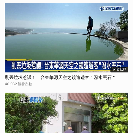
01:37
亂丟垃圾惹議！ 台東華源天空之鏡遭遊客＂潑水丟石＂
40,932 觀看次數