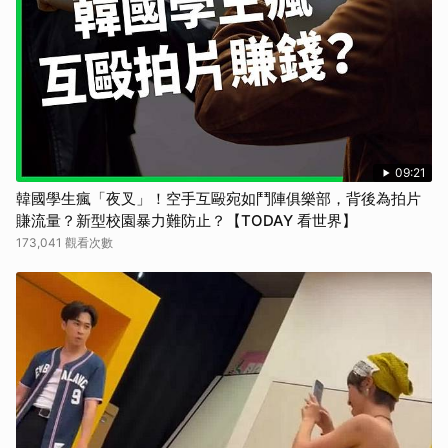
09:21
韓國學生瘋「夜叉」！空手互毆宛如鬥陣俱樂部，背後為拍片
賺流量？新型校園暴力難防止？【TODAY 看世界】
173,041 觀看次數