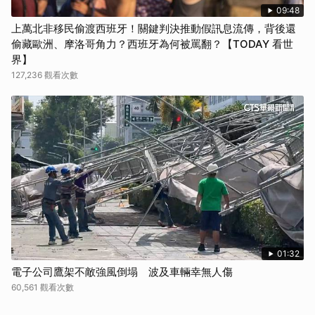
09:48
上萬北非移民偷渡西班牙！關鍵判決推動假訊息流傳，背後還
偷藏歐洲、摩洛哥角力？西班牙為何被罵翻？【TODAY 看世
界】
127,236 觀看次數
01:32
電子公司鷹架不敵強風倒塌 波及車輛幸無人傷
60,561 觀看次數