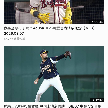
00:46
我轟全壘打了嗎？Acuña Jr.不可置信表情成焦點【MLB】
2026.08.07
55,766 觀看次數
12:12
勝騎士7局好投擒雄鷹 中信上演逆轉勝｜08/07 中信 VS 台鋼