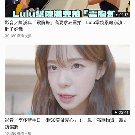
01:17
影音／陳漢典「震胸舞」高要求狂重拍 Lulu掌鏡累癱崩潰：
肚子好餓
30,189 觀看次數
02:41
影音／李多慧生日「砸50萬做愛心」！ 載「滿車物資」親走
訪偏鄉
16,486 觀看次數