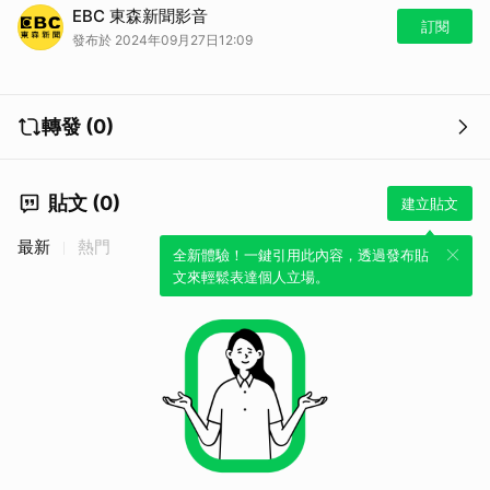
這真的讓住戶好崩潰，高雄燕巢一間水泥廠26號傍晚突然傳出爆炸聲，
EBC 東森新聞影音
接著水泥灰從管線噴出，導致整個巷子都是水泥灰，車子、車庫、花盆都
訂閱
發布於 2024年09月27日12:09
無一倖免，住戶連窗戶都不敢開，抱怨連連。
轉發 (0)
貼文 (0)
建立貼文
最新
熱門
全新體驗！一鍵引用此內容，透過發布貼
文來輕鬆表達個人立場。