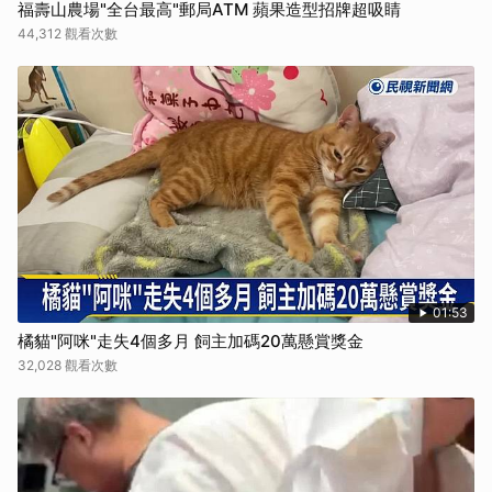
福壽山農場"全台最高"郵局ATM 蘋果造型招牌超吸睛
44,312 觀看次數
01:53
橘貓"阿咪"走失4個多月 飼主加碼20萬懸賞獎金
32,028 觀看次數