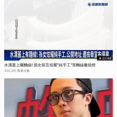
01:44
水溝蓋上曬麵線! 孫女留言炫耀"純手工"害麵線廠熄燈
320,361 觀看次數