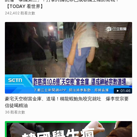
【TODAY 看世界】
242,402 觀看次數
01:46
豪宅天空樹當金庫、道場！稱龍蝦鮑魚咬完就吐 爆李世宗要
信徒喝精油
36 觀看次數