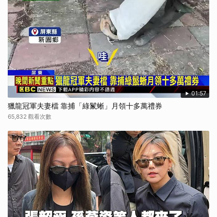
01:57
獵龍冠軍夫妻檔 靠捕「綠鬣蜥」月領十多萬禮券
65,832 觀看次數