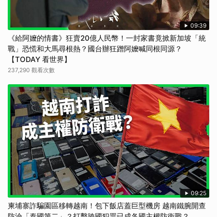
09:39
《給阿嬤的情書》狂賣20億人民幣！一封家書竟掀新加坡「統
戰」恐慌和大馬尋根熱？國台辦狂蹭阿嬤喊同根同源？
【TODAY 看世界】
237,290 觀看次數
09:25
柬埔寨詐騙園區移轉越南！包下飯店蓋巨型機房 越南鐵腕開查
防淪「泰國第二」？打擊跨國犯罪已成各國主權防衛戰？