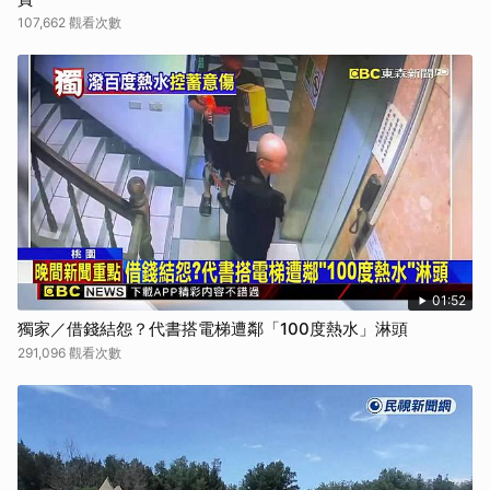
107,662 觀看次數
01:52
獨家／借錢結怨？代書搭電梯遭鄰「100度熱水」淋頭
291,096 觀看次數