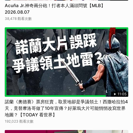
Acuña Jr.神奇兩分砲！打者本人滿頭問號【MLB】
2026.08.07
38,478 觀看次數
11:05
諾蘭《奧德賽》票房狂賣，取景地卻是爭議領土！西撒哈拉拍4
天，竟替摩洛哥做了10年宣傳？好萊塢大片可能悄悄改寫世界
地圖？【TODAY 看世界】
192,023 觀看次數