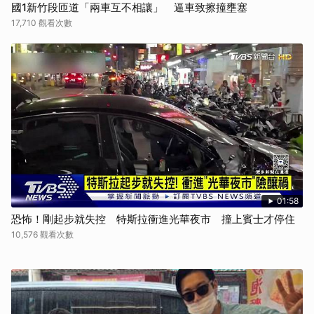
國1新竹段匝道「兩車互不相讓」 逼車致擦撞壅塞
17,710 觀看次數
01:58
恐怖！剛起步就失控 特斯拉衝進光華夜市 撞上賓士才停住
10,576 觀看次數