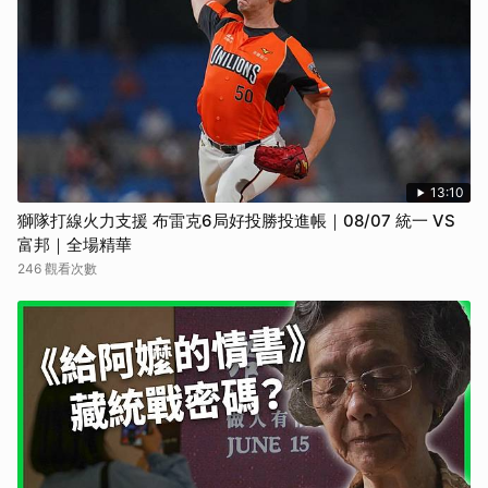
13:10
獅隊打線火力支援 布雷克6局好投勝投進帳｜08/07 統一 VS
富邦｜全場精華
246 觀看次數