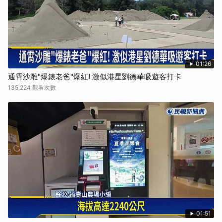
取消
01:26
通霄沙雕"爆錶老爸"爆紅! 激似港星劉德華吸遊客打卡
135,224 觀看次數
01:51