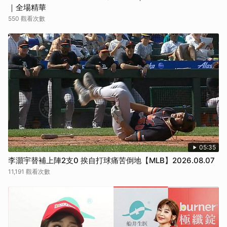
｜全場精華
550 觀看次數
05:35
李灝宇替補上陣2支0 挨自打球痛苦倒地【MLB】2026.08.07
11,191 觀看次數