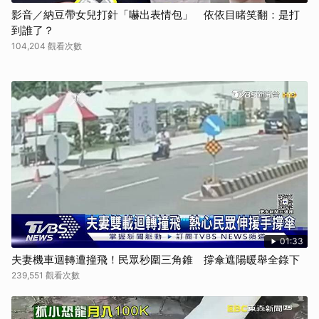
影音／納豆帶女兒打針「嚇出表情包」 依依目睹笑翻：是打
到誰了？
104,204 觀看次數
01:33
夫妻機車迴轉遭撞飛！民眾秒圍三角錐 撐傘遮陽暖舉全錄下
239,551 觀看次數