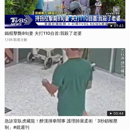
01:43
鐵棍擊斃8旬妻 夫打110自首:我殺了老婆
1,198 觀看次數
00:44
急診室臥虎藏龍！醉漢揮拳鬧事 護理師展柔術「3秒鎖喉壓
制」#鏡週刊