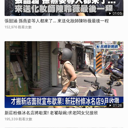
01:05
張韶涵 孫燕姿等人都來了... 來送化妝師陳聆薇最後一程
152,976 觀看次數
01:26
新莊粉條冰名店將歇業! 老饕敲碗:求老闆女兒接班
195,339 觀看次數