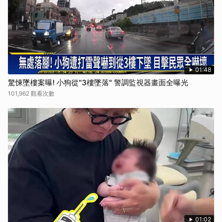
01:48
驚悚墜樓案曝! 小狗從"3樓墜落" 警調監視器畫面全曝光
101,962 觀看次數
01:02