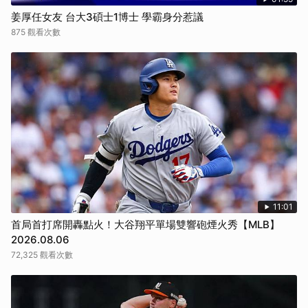
姜厚任女友 台大3碩士1博士 學霸身分惹議
875 觀看次數
11:01
首局首打席開轟點火！大谷翔平單場雙響砲煙火秀【MLB】
2026.08.06
72,325 觀看次數