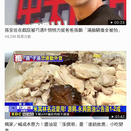
00:33
孫安佐在戲院被巧遇!! 悄悄力挺爸爸孫鵬「滿臉驕傲全被拍」
48,296 觀看次數
01:47
獨家／喊成本壓力！醬油迎「漲價潮」憂「連鎖效應」小吃變
貴