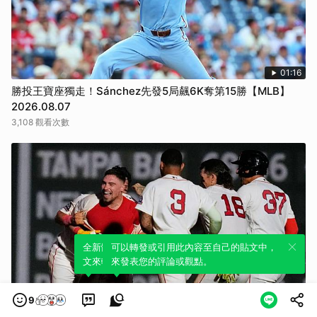
01:16
勝投王寶座獨走！Sánchez先發5局飆6K奪第15勝【MLB】
2026.08.07
3,108 觀看次數
全新體驗！一鍵引用此內容，透過發布貼
可以轉發或引用此內容至自己的貼文中，
文來輕鬆表達個人立場。
來發表您的評論或觀點。
9
00:29