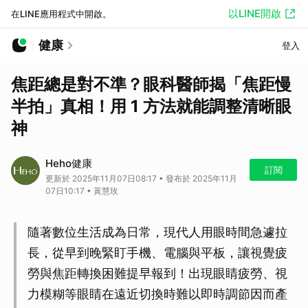
以LINE開啟
在LINE應用程式中開啟。
健康
登入
焦距總是對不準？眼科醫師揭「焦距慢
半拍」真相！用 1 方法就能調整清晰眼
神
Heho健康
訂閱
更新於 2025年11月07日08:17 • 發布於 2025年11月
07日10:17 • 黃慧玫
隨著數位生活成為日常，現代人用眼時間急遽拉
長，從早到晚緊盯手機、電腦與平板，讓視覺疲
勞與焦距轉換困難提早報到！出現眼睛疲勞、視
力模糊等眼睛在遠近切換時難以即時調節因而產