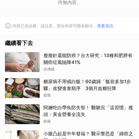
取消
尚無內容。
內容已至結尾。請注意，部分內容可能未顯示。
查看資訊
繼續看下去
瘦瘦針還能防癌？台大研究：13種和肥胖有
關癌症風險降41%
信傳媒
糖尿病不用戒白飯！60歲婦「飯前多加1步
驟」改變進食順序 3個月血糖狂降
鏡報
阿嬤吃白帶魚防失智！ 醫聽完「這習慣」搖
頭：黃金營養全流失
鏡報
小腹凸起是中年發福？ 醫示警恐是「婦癌之