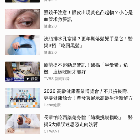
照鏡子注意！眼皮出現黃色凸起物？小心是
血管求救警訊
健康2.0
洗頭排水孔塞爆？更年期落髮兇手是它！醫
揭3招「吃回黑髮」
健康2.0
疲勞提不起勁是警訊！醫揭「半憂鬱」危
機 這樣吃睡才能好
影音
TVBS 新聞影音
2026 高齡健康產業博覽會 / 不只拚長壽、
更要健康餘命！產發署展示高齡生活新解方
Heho健康
長輩怕吃西藥傷身體「隨機挑幾顆吃」 醫
揭5大錯誤迷思恐走向洗腎
CTWANT