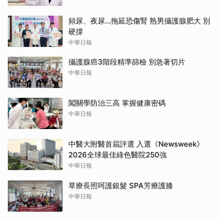
頻尿、夜尿…拖延恐傷腎 熟男攝護腺肥大 別
硬撐
中華日報
攝護腺癌3階段精準篩檢 別急著切片
中華日報
闖關學防治三高 掌握健康密碼
中華日報
中醫大附醫首屆評選 入選《Newsweek》
2026全球最佳綠色醫院250強
中華日報
草療長照呵護銀髮 SPA芳療護膝
中華日報