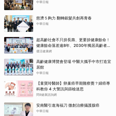
中華日報
慈濟５夠力 翻轉銀髮共創再青春
中華日報
超高齡社會不只拚長壽、更要拚健康餘命！
健康餘命落差逾8年、2030年獨居高齡者估
破百萬戶
優活健康網
高齡健康博覽會登場 中醫大攜手中市打造宜
居館
中華日報
【童寶玲醫師】卵巢癌早期難察覺？婦癌專
科教你 4 大警訊與篩檢迷思
問8健康諮詢網
安南醫引進海福刀 微創治療攝護腺癌
中華日報