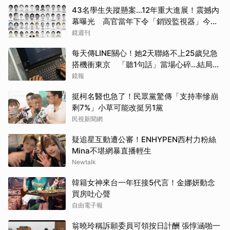
43名學生失蹤懸案...12年重大進展！震撼內
幕曝光 高官當年下令「銷毀監視器」今遭
逮
鏡週刊
每天傳LINE關心！她2天聯絡不上25歲兒急
搭機衝東京 「聽1句話」當場心碎...結局看
哭網
鏡報
挺柯名醫也急了！民眾黨驚傳「支持率慘崩
剩7%」小草可能改挺另1黨
民視新聞網
疑追星互動遭公審！ENHYPEN西村力粉絲
Mina不堪網暴直播輕生
Newtalk
韓籍女神來台一年狂接5代言！金娜妍動念
買房吐心聲
自由電子報
翁曉玲稱訴願委員可領按日計酬 張惇涵啪一