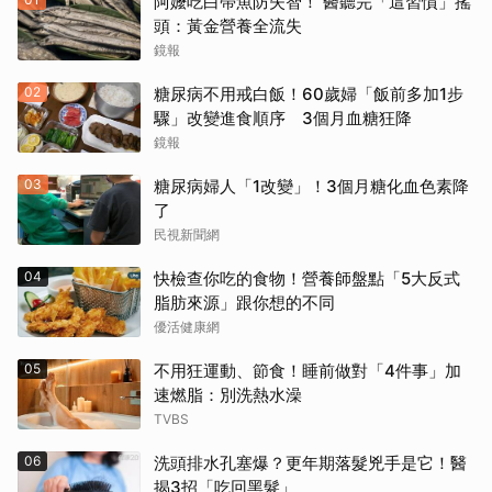
阿嬤吃白帶魚防失智！ 醫聽完「這習慣」搖
頭：黃金營養全流失
鏡報
02
糖尿病不用戒白飯！60歲婦「飯前多加1步
驟」改變進食順序 3個月血糖狂降
鏡報
03
糖尿病婦人「1改變」！3個月糖化血色素降
了
民視新聞網
04
快檢查你吃的食物！營養師盤點「5大反式
脂肪來源」跟你想的不同
優活健康網
05
不用狂運動、節食！睡前做對「4件事」加
速燃脂：別洗熱水澡
TVBS
06
洗頭排水孔塞爆？更年期落髮兇手是它！醫
揭3招「吃回黑髮」