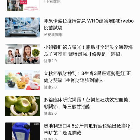
Heho健康
剛果伊波拉疫情告急 WHO建議展開Ervebo
疫苗試驗
民視新聞網
小禎養肝祕方曝光！脂肪肝全消失？海帶海
瓜子可護肝 醫曝最強肝修復是「這招」
健康2.0
立秋節氣財神到！3生肖3星座運勢翻紅 正
偏財雙贏 1生肖財運強到嚇人
健康2.0
多篇臨床研究揭露！芭樂超狂功效控血糖、
顧關節、降三酸甘油酯
健康2.0
奧地利進口4.5公斤南瓜籽油也驗出致癌物
苯駢芘！邊境攔截
健康2.0