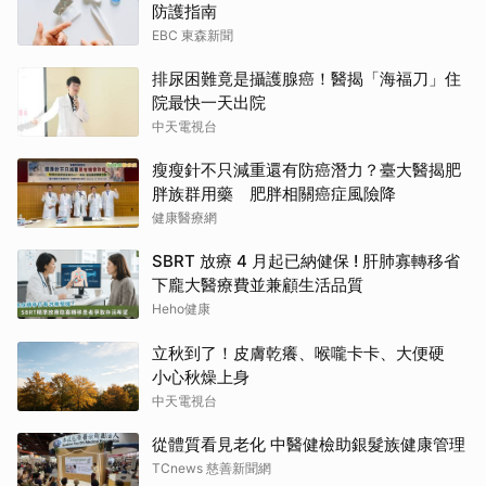
防護指南
EBC 東森新聞
排尿困難竟是攝護腺癌！醫揭「海福刀」住
院最快一天出院
中天電視台
瘦瘦針不只減重還有防癌潛力？臺大醫揭肥
胖族群用藥 肥胖相關癌症風險降
健康醫療網
SBRT 放療 4 月起已納健保 ! 肝肺寡轉移省
下龐大醫療費並兼顧生活品質
Heho健康
立秋到了！皮膚乾癢、喉嚨卡卡、大便硬
小心秋燥上身
中天電視台
從體質看見老化 中醫健檢助銀髮族健康管理
TCnews 慈善新聞網