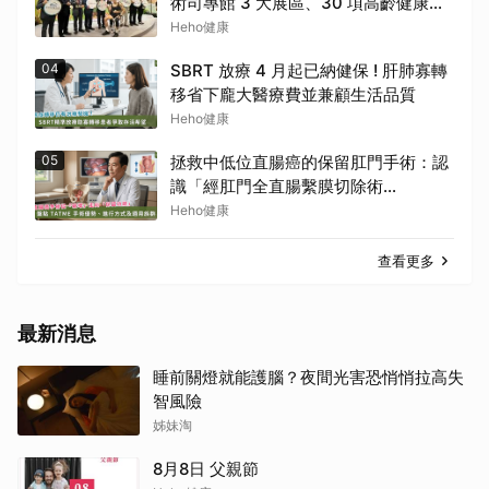
術司專館 3 大展區、30 項高齡健康科
技一次看
Heho健康
04
SBRT 放療 4 月起已納健保 ! 肝肺寡轉
移省下龐大醫療費並兼顧生活品質
Heho健康
05
拯救中低位直腸癌的保留肛門手術：認
識「經肛門全直腸繫膜切除術
（TaTME）」
Heho健康
查看更多
最新消息
睡前關燈就能護腦？夜間光害恐悄悄拉高失
智風險
姊妹淘
8月8日 父親節