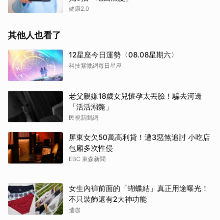
健康2.0
其他人也看了
12星座今日運勢〈08.08星期六〉
科技紫微網每日星座
老父親嫌18歲女兒懷孕太丟臉！騙去河邊
「活活溺斃」
民視新聞網
屏東女欠50萬高利貸！遭3惡煞追討 小吃店
包廂多次性侵
EBC 東森新聞
女生內褲前面的「蝴蝶結」真正用途曝光！
不只裝飾還有2大神功能
造咖