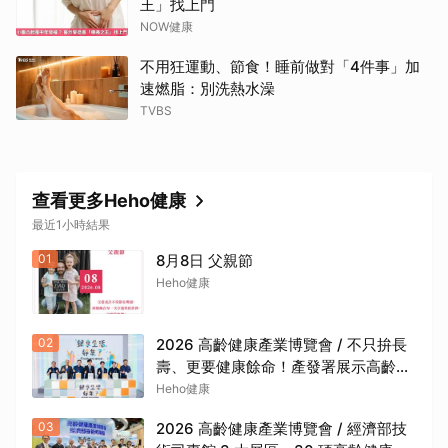
王」找上門
NOW健康
不用狂運動、節食！睡前做對「4件事」加
速燃脂：別洗熱水澡
TVBS
查看更多Heho健康
最近1小時結果
01
8月8日 父親節
Heho健康
02
2026 高齡健康產業博覽會 / 不只拚長
壽、更要健康餘命！產發署展示高齡生
活新解方
Heho健康
03
2026 高齡健康產業博覽會 / 經濟部技