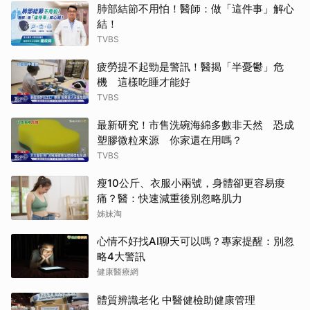
肺部結節不用怕！醫師：做「這件事」解心
結！
TVBS
疲勞提不起勁是警訊！醫揭「半憂鬱」危
機 這樣吃睡才能好
TVBS
最新研究！市售洗碗海綿多數非天然 恐成
塑膠微粒來源 你家還在用嗎？
TVBS
瘦10公斤、衣服小兩號，身體卻更容易痠
痛？醫：快速減重後別忽略肌力
姊妹淘
心情不好找AI聊天可以嗎？專家提醒：別忽
略4大警訊
健康醫療網
體質辨識老化 中醫健檢助健康管理