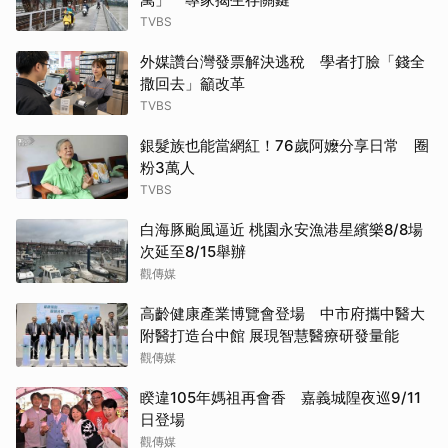
TVBS
外媒讚台灣發票解決逃稅 學者打臉「錢全
撒回去」籲改革
TVBS
銀髮族也能當網紅！76歲阿嬤分享日常 圈
粉3萬人
TVBS
白海豚颱風逼近 桃園永安漁港星繽樂8/8場
次延至8/15舉辦
觀傳媒
高齡健康產業博覽會登場 中市府攜中醫大
附醫打造台中館 展現智慧醫療研發量能
觀傳媒
睽違105年媽祖再會香 嘉義城隍夜巡9/11
日登場
觀傳媒