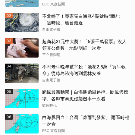
EBC 東森新聞
02
不北轉了！專家曝白海豚4關鍵時間點：
「這時段」離台最近
自由電子報
03
超商花21元中大獎！「5張千萬發票」沒人
領充公倒數 地點明細一次看
三立新聞網
04
不忍老牛晚年被宰殺！她花2.5萬「買牛救
命」從綠島跨海送到雲林安養
自由電子報
05
颱風最新動態｜白海豚颱風路徑、颱風假標
準、各縣市暴風侵襲機率一次看
數位時代
取消
06
白海豚回血！台灣「炸雨到發紫」 雨區時程
一次看
EBC 東森新聞