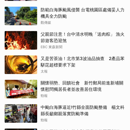
防範白海豚颱風侵襲 台電桃園區處備妥人力
機具全力防颱
觀傳媒
父親節注意！台中清水明晚「送肉粽」 漁火
節遊客恐迎煞
EBC 東森新聞
又是苦茶油！北市第3波油品抽查 2產品苯
駢芘超標要求下架
太報
關懷弱勢、回饋社會 新竹郵局前進新埔關
懷慰問獨居長者並改善居住環境
勁報
中颱白海豚逼近!竹縣全面防颱整備 楊文科
縣長籲鄉親落實防颱準備
勁報