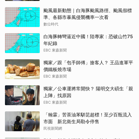
颱風最新動態｜白海豚颱風路徑、颱風假標
準、各縣市暴風侵襲機率一次看
數位時代
白海豚轉彎逼近中國！陸專家：恐破山竹75
年紀錄
EBC 東森新聞
獨家／跟「包手師傅」搶客人？ 王品進軍平
價鐵板燒市場
EBC 東森新聞
獨家／公車運將常開快？ 陽明交大碩生「親
上陣」找原因
EBC 東森新聞
「翰霖」苦茶油苯駢芘超標！至少百瓶流入
市面 新北衛生局勒令停售
民視新聞網