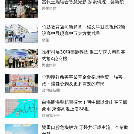
當代玉雕結合智慧光影 探索傳統工藝新貌
民生頭條
竹縣教育邁向新篇章 楊文科縣長視察2新
設高中展現高中五大方案成果
勁報
技術司展30項高齡科技 促工研院與泰陞簽
約搶4億商機
民生頭條
全聯慶祥慈善事業基金會捐贈物資 張善
政：讓愛心觸及更多需要的市民
台灣好新聞
白海豚海警範圍擴大！明中部以北山區局部
豪雨 東部高溫上看38度
自由電子報
雙重口腔危機解方 牙醫共研成主流、企業助
弱勢