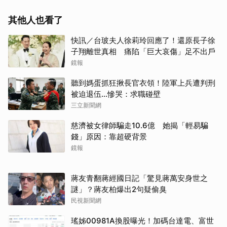
其他人也看了
快訊／台玻夫人徐莉玲回應了！還原長子徐
子翔離世真相 痛陷「巨大哀傷」足不出戶
鏡報
聽到媽蛋抓狂揪長官衣領！陸軍上兵遭判刑
被迫退伍…慘哭：求職碰壁
三立新聞網
慈濟被女律師騙走10.6億 她揭「輕易騙
錢」原因：靠超硬背景
鏡報
蔣友青翻蔣經國日記「驚見蔣萬安身世之
謎」？蔣友柏爆出2句疑偷臭
民視新聞網
瑤姊00981A換股曝光！加碼台達電、富世