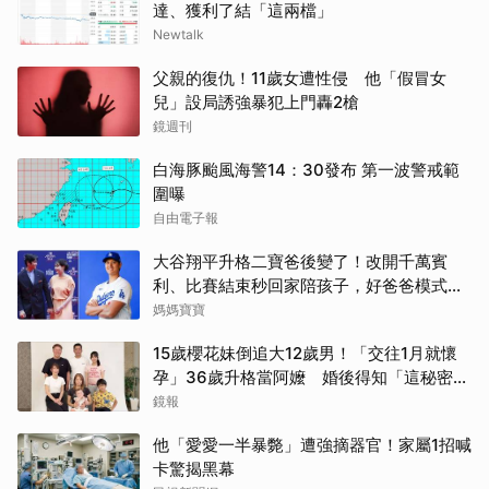
達、獲利了結「這兩檔」
Newtalk
父親的復仇！11歲女遭性侵 他「假冒女
兒」設局誘強暴犯上門轟2槍
鏡週刊
白海豚颱風海警14：30發布 第一波警戒範
圍曝
自由電子報
大谷翔平升格二寶爸後變了！改開千萬賓
利、比賽結束秒回家陪孩子，好爸爸模式全
開
媽媽寶寶
15歲櫻花妹倒追大12歲男！「交往1月就懷
孕」36歲升格當阿嬤 婚後得知「這秘密」
傻眼了
鏡報
他「愛愛一半暴斃」遭強摘器官！家屬1招喊
卡驚揭黑幕