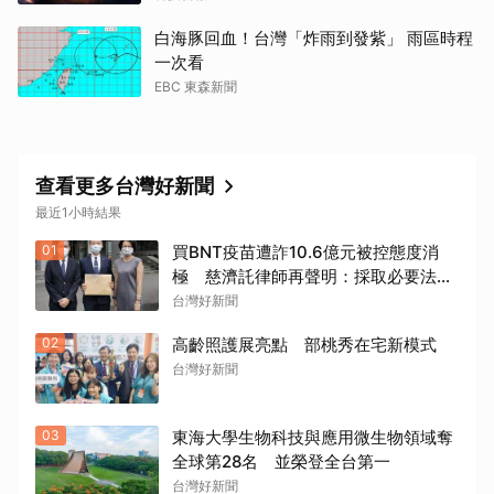
白海豚回血！台灣「炸雨到發紫」 雨區時程
一次看
EBC 東森新聞
查看更多台灣好新聞
最近1小時結果
01
買BNT疫苗遭詐10.6億元被控態度消
極 慈濟託律師再聲明：採取必要法律
措施捍衛捐款大眾權益
台灣好新聞
02
高齡照護展亮點 部桃秀在宅新模式
台灣好新聞
03
東海大學生物科技與應用微生物領域奪
全球第28名 並榮登全台第一
台灣好新聞