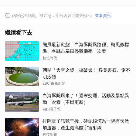
內容已至結尾。請注意，部分內容可能未顯示。
查看資訊
繼續看下去
颱風最新動態｜白海豚颱風路徑、颱風假標
準、各縣市暴風侵襲機率一次看
數位時代
朝聖「天空之鏡」搞破壞！ 客竟丟石、倒不
明液體
EBC 東森新聞
白海豚颱風來了！週末交通、活動及景點異
動一次看（不斷更新）
自由電子報
排除電子訊號干擾，確認銀河系一隅有天然
加速器，產生最高能宇宙射線
科技新報