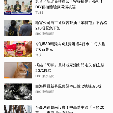
影音／新北庇護禮盒「安好植光」亮相！
DIY種植體驗藏滿滿祝福
TVBS
翰霖公司自主通報苦茶油「苯駢芘」不合格
218瓶緊急下架
EBC 東森新聞
今彩539頭獎開4注獎落這4縣市！ 每人抱
走6百萬元
台視
橘貓「阿咪」員林老家溜出門走失 飼主祭
20萬協尋
EBC 東森新聞
白海豚最新暴風侵襲率出爐 2地飆破5成
EBC 東森新聞
台商湧進越南設廠！中高階主管「月領20
萬」 專家揭生存關鍵