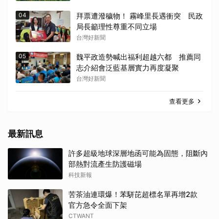
04
拜票遭潑穢物！ 霧峰里長遇衝突 民政
局長籲理性尊重不同立場
台灣好新聞
05
魏平政造勢喊出福利超越六都 推薦同
志介紹會泛藍基層實力再度凝聚
台灣好新聞
查看更多
最新訊息
許多超級地球深層地函可能為固態，阻斷內
部熱對流產生防護磁場
科技新報
苦茶油連環爆！苯駢芘超標名單再增2款
官方急令全面下架
CTWANT