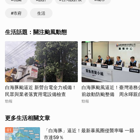
#市府
生活
生活話題：關注颱風動態
白海豚颱逼近 新營台電全力戒備！
白海豚颱風逼近！臺灣港務
民眾與業者落實用電設備檢查
前啟動防颱整備 周永暉親
應變會議
勁報
勁報
更多生活相關文章
01
「白海豚」逼近！最新暴風圈侵襲率曝 一縣
市達59％