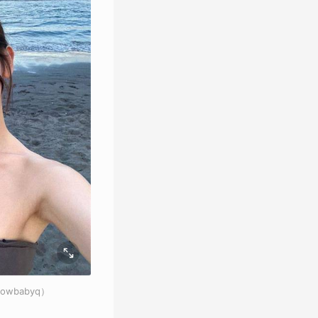
wbabyq）