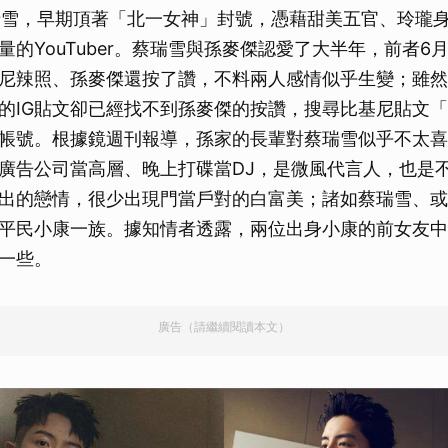
瑞雪，早期頂著「北一女神」封號，憑藉甜美五官、玲瓏
的YouTuber。蔡瑞雪與孫麥傑認愛了大半年，前者6月
尼辣照、孫麥傑還按了讚，不料兩人感情似乎生變；雖然
的IG貼文卻已經找不到孫麥傑的按讚，搜尋比基尼貼文
帳號。根據鏡週刊報導，孫家的長輩對蔡瑞雪似乎不太喜
廣告公司當高層、晚上打碟當DJ，是微風代言人，也是
出的戀情，很少出現門當戶對的白富美；諸如蔡瑞雪、或
平民小康一族。據知情者透露，兩位出身小康的前女友中
一些。
廣告（請繼續閱讀本文）