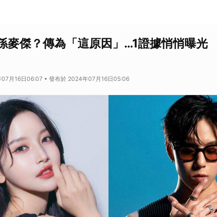
孫麥傑？傳為「這原因」…1證據悄悄曝光
07月16日06:07 • 發布於 2024年07月16日05:06