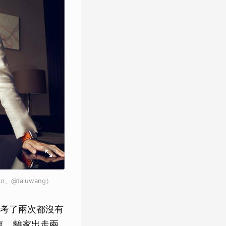
@taluwang）
考了兩次都沒有
嘔氣、離家出走兩