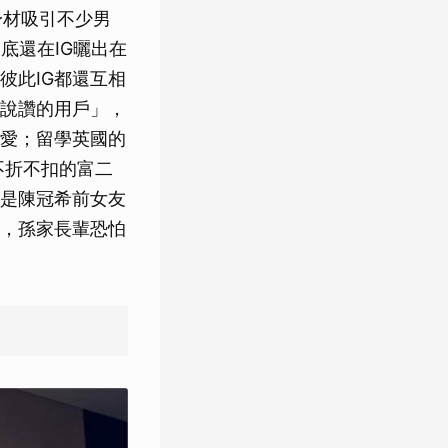
身材吸引不少男
底還在IG曬出在
彼此IG都還互相
「說讚的用戶」，
愛；留學英國的
不折不扣的富二
是陳冠希前女友
，孫家長輩恐怕