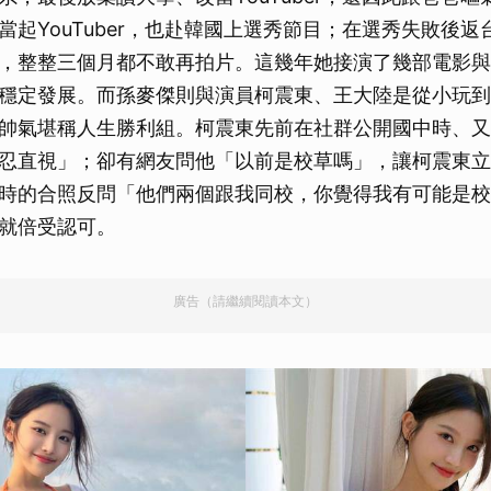
取消
當起YouTuber，也赴韓國上選秀節目；在選秀失敗後
，整整三個月都不敢再拍片。這幾年她接演了幾部電影與
穩定發展。而孫麥傑則與演員柯震東、王大陸是從小玩到
帥氣堪稱人生勝利組。柯震東先前在社群公開國中時、又
忍直視」；卻有網友問他「以前是校草嗎」，讓柯震東立
時的合照反問「他們兩個跟我同校，你覺得我有可能是校
就倍受認可。
廣告（請繼續閱讀本文）