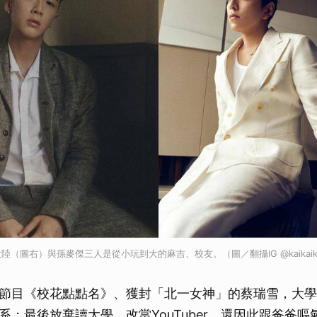
（圖右）與孫麥傑三人是從小玩到大的麻吉、校友。（圖／翻攝IG @kaikaiko、
節目《校花點點名》、獲封「北一女神」的蔡瑞雪，大學
系；最後放棄讀大學、改當YouTuber，還因此跟爸爸