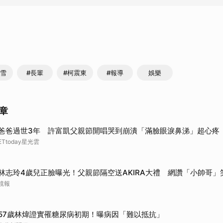
瑞雪
#長輩
#柯震東
#報導
娛樂
章
爸爸過世3年 許富凱父親節開唱哭到崩潰「滿臉眼淚鼻涕」超心疼
ETtoday星光雲
林志玲4歲兒正臉曝光！父親節隔空送AKIRA大禮 網讚「小帥哥
鏡報
57歲林煒證實罹糖尿病初期！曝病因「難以抵抗」