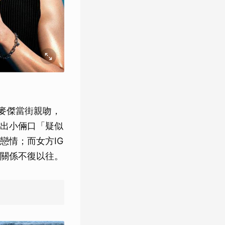
孫麥傑當街親吻，
出小倆口「疑似
戀情；而女方IG
關係不復以往。