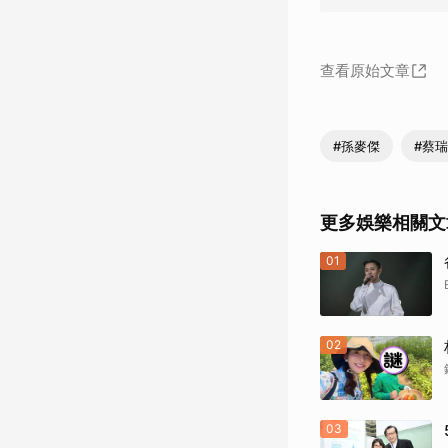
查看原始文章
#孫麥傑
#蔡
更多娛樂相關文
01
02
03