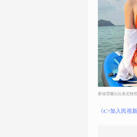
蔡瑞雪曬出比基尼辣照
《👉加入民視新