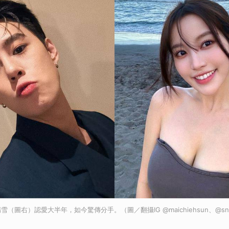
（圖右）認愛大半年，如今驚傳分手。（圖／翻攝IG @maichiehsun、@sno