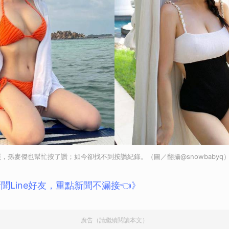
，孫麥傑也幫忙按了讚；如今卻找不到按讚紀錄。（圖／翻攝@snowbabyq
聞Line好友，重點新聞不漏接👈》
廣告（請繼續閱讀本文）