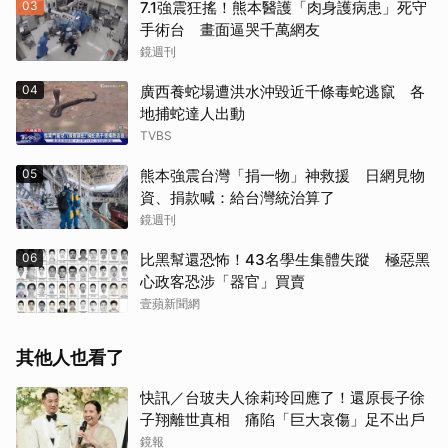
03
7.1強震狂搖！熊本醫護「肉身護病患」死守
手術台 畫面逼哭千萬網友
鏡週刊
04
廣西養蛇場遭洪水沖毀近千條毒蛇逃竄 各
地捕蛇達人出動
TVBS
05
熊本強震台灣「捐一物」神救援 日網見物
資、捐款喊：給台灣統治算了
鏡週刊
06
比黑幫還恐怖！43名學生集體失蹤 極惡黑
心政客恐涉「器官」買賣
壹蘋新聞網
其他人也看了
快訊／台玻夫人徐莉玲回應了！還原長子徐
子翔離世真相 痛陷「巨大哀傷」足不出戶
鏡報