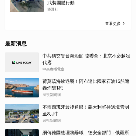
武裝團體行動
路透社
查看更多
最新消息
取消
中共稱交管台海船舶 陸委會：北京不必越俎
代庖
中央廣播電臺
荷莫茲海峽遇襲！阿布達比國家石油15船遭
轟炸釀1死
民視新聞網
不懼西班牙最後通牒！義大利堅持邊境管制
至8月中
民視新聞網
網傳德國總理將辭職 德安全部門：俄羅斯