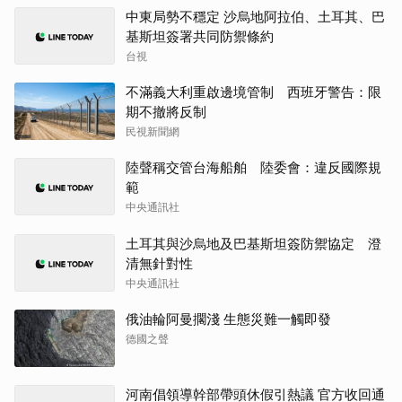
中東局勢不穩定 沙烏地阿拉伯、土耳其、巴
基斯坦簽署共同防禦條約
台視
不滿義大利重啟邊境管制 西班牙警告：限
期不撤將反制
民視新聞網
陸聲稱交管台海船舶 陸委會：違反國際規
範
中央通訊社
土耳其與沙烏地及巴基斯坦簽防禦協定 澄
清無針對性
中央通訊社
俄油輪阿曼擱淺 生態災難一觸即發
德國之聲
河南倡領導幹部帶頭休假引熱議 官方收回通