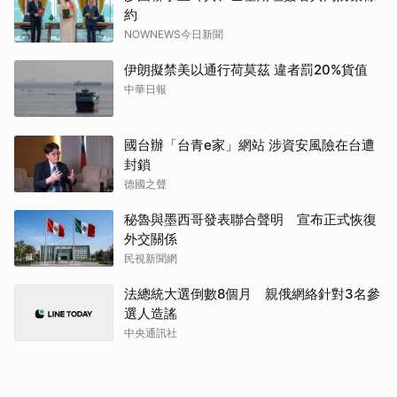
約
NOWNEWS今日新聞
伊朗擬禁美以通行荷莫茲 違者罰20%貨值
中華日報
國台辦「台青e家」網站 涉資安風險在台遭
封鎖
德國之聲
秘魯與墨西哥發表聯合聲明 宣布正式恢復
外交關係
民視新聞網
法總統大選倒數8個月 親俄網絡針對3名參
選人造謠
中央通訊社