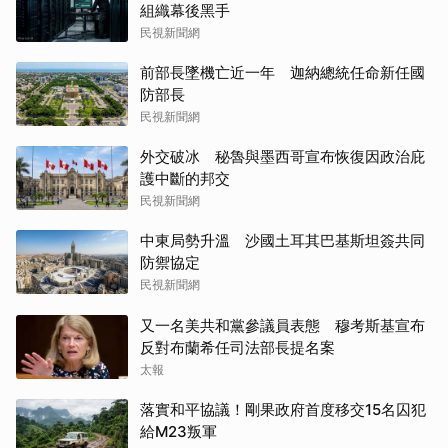
組織幕後黑手
民視新聞網
前部長墜機亡近一年 迦納總統任命新任國
防部長
民視新聞網
外交破冰 秘魯與墨西哥宣布恢復因政治庇
護中斷的邦交
民視新聞網
中東局勢升溫 沙國土耳其巴基斯坦簽共同
防禦協定
民視新聞網
又一名美共和黨參議員表態 穆考斯基宣布
反對布蘭希任司法部長提名案
太報
落實和平協議！剛果政府首度移交15名囚犯
給M23叛軍