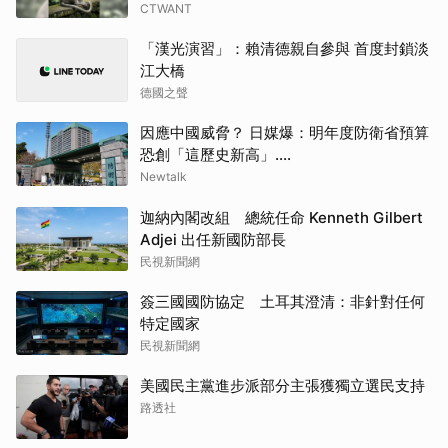
CTWANT
「漢光演習」：賴清德親自參與 首度封鎖淡
江大橋
德國之聲
因應中國威脅？ 日媒爆：明年度防衛省預算
恐創「這歷史新高」....
Newtalk
迦納內閣改組 總統任命 Kenneth Gilbert
Adjei 出任新國防部長
民視新聞網
簽三國國防協定 土耳其澄清：非針對任何
特定國家
民視新聞網
美國民主黨進步派部分主張獲獨立選民支持
路透社