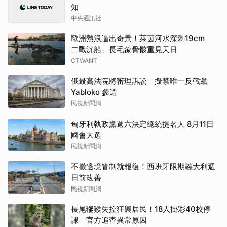
知
中央通訊社
歐洲熱浪逼出奇景！萊茵河水深剩19cm
二戰沉船、長毛象骨骸重見天日
CTWANT
俄最高法院將審理訴訟 擬禁唯一反戰黨
Yabloko 參選
民視新聞網
匈牙利執政黨週六決定總統提名人 8月11日
國會大選
民視新聞網
不撤邊境管制就報復！西班牙限期義大利週
日前改善
民視新聞網
長尾獼猴失控狂襲居民！18人掛彩40校停
課 官方追查異常原因