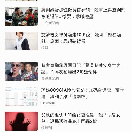
聽到媽蛋抓狂揪長官衣領！陸軍上兵遭判刑
被迫退伍…慘哭：求職碰壁
三立新聞網
慈濟被女律師騙走10.6億 她揭「輕易騙
錢」原因：靠超硬背景
鏡報
蔣友青翻蔣經國日記「驚見蔣萬安身世之
謎」？蔣友柏爆出2句疑偷臭
民視新聞網
瑤姊00981A換股曝光！加碼台達電、富世
達、獲利了結「這兩檔」
Newtalk
父親的復仇！11歲女遭性侵 他「假冒女
兒」設局誘強暴犯上門轟2槍
鏡週刊