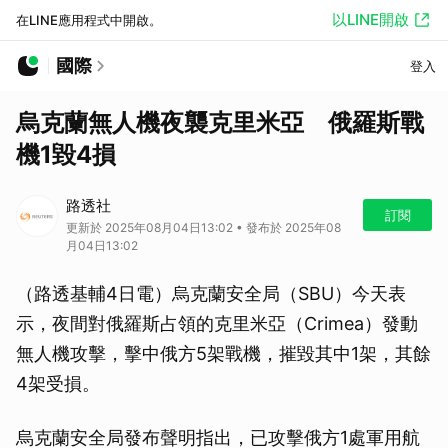
以LINE開啟
在LINE應用程式中開啟。
國際
登入
烏克蘭無人機夜襲克里米亞 俄羅斯戰
機1毀4損
路透社
訂閱
更新於 2025年08月04日13:02 • 發布於 2025年08
月04日13:02
（路透基輔4日電）烏克蘭安全局（SBU）今天表
示，夜間對俄羅斯占領的克里米亞（Crimea）發動
無人機攻擊，擊中俄方5架戰機，摧毀其中1架，其餘
4架受損。
烏克蘭安全局發布聲明指出，已攻擊俄方1處軍用航