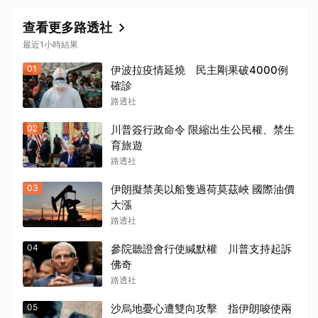
查看更多路透社
最近1小時結果
01
伊波拉疫情延燒 民主剛果破4000例
確診
路透社
02
川普簽行政命令 限縮出生公民權、禁生
育旅遊
路透社
03
伊朗擬禁美以船隻過荷莫茲峽 國際油價
大漲
路透社
04
參院聽證會行使緘默權 川普支持起訴
佛奇
路透社
05
沙烏地憂心遭雙向攻擊 指伊朗唆使兩