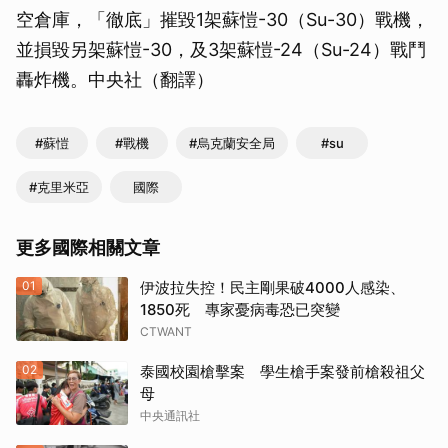
空倉庫，「徹底」摧毀1架蘇愷-30（Su-30）戰機，
並損毀另架蘇愷-30，及3架蘇愷-24（Su-24）戰鬥
轟炸機。中央社（翻譯）
#蘇愷
#戰機
#烏克蘭安全局
#su
#克里米亞
國際
更多國際相關文章
01
伊波拉失控！民主剛果破4000人感染、
1850死 專家憂病毒恐已突變
CTWANT
02
泰國校園槍擊案 學生槍手案發前槍殺祖父
母
中央通訊社