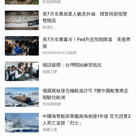
民視新聞網
美7月非農就業人數意外減 標普與那指雙
雙開高
路透社
美7月非農爆冷！Fed升息預期降溫 美股齊
揚
NOWNEWS今日新聞
德語媒體：台灣開始練習抵抗
德國之聲
俄羅斯核發北極航道許可 7艘中國船隻將定
期駛往歐洲
民視新聞網
中國海警船與軍艦南海相撞1年後 官方證實2
人死亡追授「烈士」
德國之聲