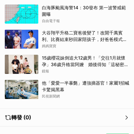
白海豚颱風海警14：30發布 第一波警戒範
圍曝
自由電子報
大谷翔平升格二寶爸後變了！改開千萬賓
利、比賽結束秒回家陪孩子，好爸爸模式全
開
媽媽寶寶
15歲櫻花妹倒追大12歲男！「交往1月就懷
孕」36歲升格當阿嬤 婚後得知「這秘密」
傻眼了
鏡報
他「愛愛一半暴斃」遭強摘器官！家屬1招喊
卡驚揭黑幕
民視新聞網
轉發 (0)