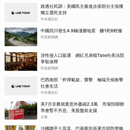
路透社民調：美國民主黨進步派部分主張獲
獨立選民支持
中央通訊社
中國四川發生4.9極淺層地震 釀1死6輕傷
民視新聞網
涉性侵人口販運 網紅兄弟檔Tate向美法院
爭取保釋
民視新聞網
巴西南部「炸彈氣旋」襲擊 極端天候衝擊
社會生活
中央通訊社
美7月非農就業意外萎縮2.3萬 市場預期聯
準會暫不升息、美股盤前走揚
太報
沙國聯手土耳其、巴基斯坦簽署共同防禦條