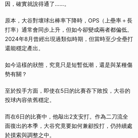
因，確實就說得通了……。
原本，大谷對壞球出棒率下降時，OPS（上壘率＋長
打率）通常會同步上升，但如今卻變成兩者都偏低。
2024年8月曾經出現過類似時期，但當時至少全壘打
還能穩定產出。
如今這樣的狀態，究竟只是短暫低潮，還是與某種傷
勢有關？
至於投手方面，即使在5日的比賽吞下敗投，大谷的
投球內容依舊穩定。
而在6日的比賽中，他敲出2支安打。作為二刀流全
面復出的本季，大谷究竟要如何兼顧投打，仍持續處
於摸索與調整之中。