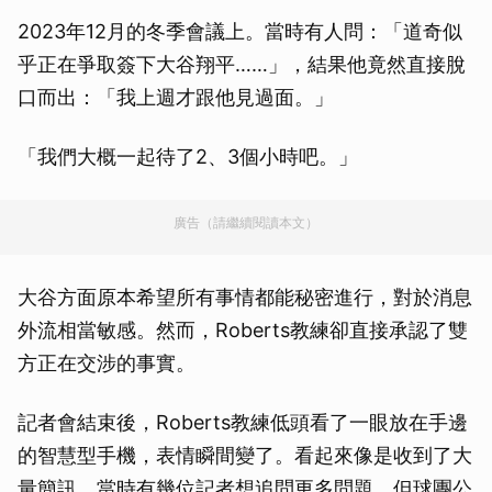
2023年12月的冬季會議上。當時有人問：「道奇似
乎正在爭取簽下大谷翔平……」，結果他竟然直接脫
口而出：「我上週才跟他見過面。」
「我們大概一起待了2、3個小時吧。」
廣告（請繼續閱讀本文）
大谷方面原本希望所有事情都能秘密進行，對於消息
外流相當敏感。然而，Roberts教練卻直接承認了雙
方正在交涉的事實。
記者會結束後，Roberts教練低頭看了一眼放在手邊
的智慧型手機，表情瞬間變了。看起來像是收到了大
量簡訊。當時有幾位記者想追問更多問題，但球團公