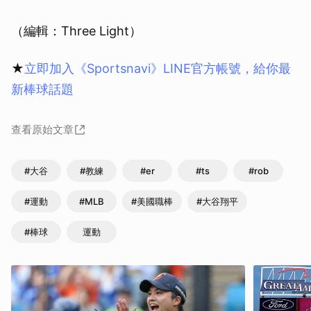
（編輯：Three Light）
★
立即加入《Sportsnavi》LINE官方帳號，給你最
新棒球話題
查看原始文章
#大谷
#教練
#er
#ts
#rob
#運動
#MLB
#美國職棒
#大谷翔平
#棒球
運動