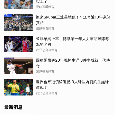
投王？
眼鏡哥看體育
換來Skubal三連霸就穩了？道奇近10年豪賭
真相
眼鏡哥看體育
並非單純上車，轉隊第一年大力幫助球隊奪
冠的老將
我只想寫寫體育
回顧陽岱鋼20年職棒生涯 3件事成就一代傳
奇
眼鏡哥看體育
世界盃奪冠仍留遺憾 3大球星為何終生無緣
歐冠？
我只想寫寫體育
最新消息