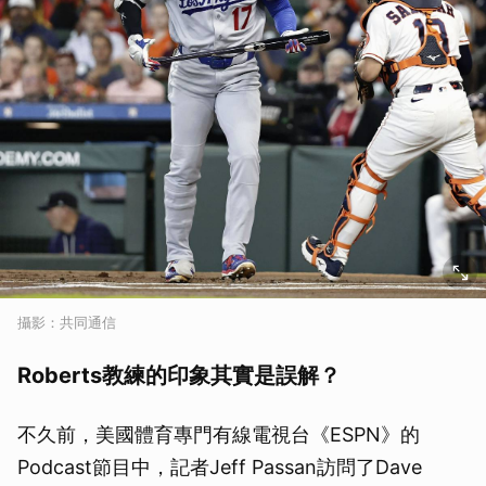
攝影：共同通信
Roberts教練的印象其實是誤解？
不久前，美國體育專門有線電視台《ESPN》的
Podcast節目中，記者Jeff Passan訪問了Dave