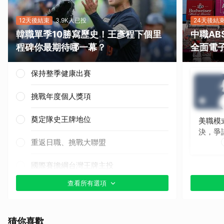
12天後結束
3.9K人已投
24天後結
韓職單季10勝寫歷史！王彥程下個里
中職A
程碑你最期待哪一幕？
全面電
保持整季健康出賽
挑戰年度個人獎項
奠定隊史王牌地位
美職模
決，爭
重返日職、挑戰大聯盟
國際賽擔綱台灣王牌主投
查看所有選項
其他（歡迎貼文分享）
猜你喜歡