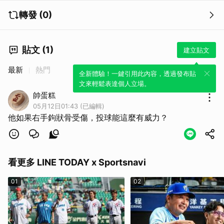
轉發 (0)
貼文 (1)
建立貼文
最新
熱門
全新體驗！一鍵引用此內容，透過發布貼
文來輕鬆表達個人立場。
帥蛋糕
05月12日01:43 (已編輯)
他如果右手鉤狀骨受傷，投球能這麼有威力？
看更多 LINE TODAY x Sportsnavi
01
02