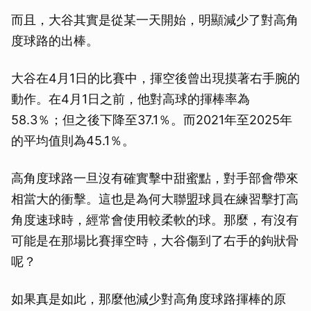
而且，大谷其實是從某一天開始，明顯減少了對高角
度球路的出棒。
大谷在4月1日的比賽中，揮空後曾出現摸著右手腕的
動作。在4月1日之前，他對高球的揮棒率為
58.3％；但之後下降至37.1％。而2021年至2025年
的平均值則為45.1％。
高角度球路一旦沒有確實擊中甜蜜點，對手部會帶來
相當大的衝擊。這也是為何大聯盟球員在練習擊打高
角度速球時，經常會使用較柔軟的球。那麼，有沒有
可能是在那場比賽揮空時，大谷傷到了右手的鉤狀骨
呢？
如果真是如此，那麼他減少對高角度球路揮棒的原