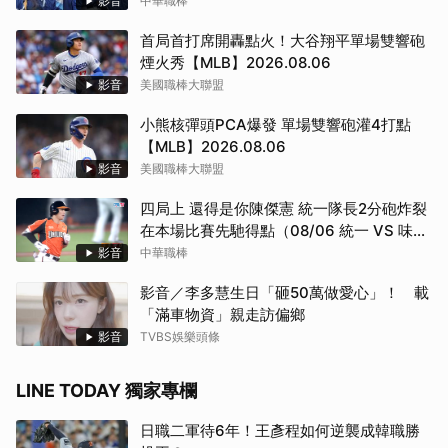
影音
中華職棒
首局首打席開轟點火！大谷翔平單場雙響砲
煙火秀【MLB】2026.08.06
影音
美國職棒大聯盟
小熊核彈頭PCA爆發 單場雙響砲灌4打點
【MLB】2026.08.06
影音
美國職棒大聯盟
四局上 還得是你陳傑憲 統一隊長2分砲炸裂
在本場比賽先馳得點（08/06 統一 VS 味
全）
影音
中華職棒
影音／李多慧生日「砸50萬做愛心」！ 載
「滿車物資」親走訪偏鄉
影音
TVBS娛樂頭條
LINE TODAY 獨家專欄
日職二軍待6年！王彥程如何逆襲成韓職勝