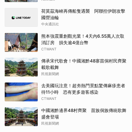
荷莫茲海峽再傳船隻遇襲 阿聯控伊朗攻擊
國營油輪
中央通訊社
熊本強震重創觀光業！4天內6.55萬人次取
消訂房 損失逾4億台幣
CTWANT
傳承宋代歌會！中國湘黔48寨苗侗村民齊聚
載歌載舞
民視新聞網
去美國玩注意！超夯熱門景點驚傳麻疹患者
待11小時 恐有更多遊客感染
CTWANT
中國湘黔邊界48村齊聚 苗族侗族傳統歌舞
盛會登場
民視新聞網