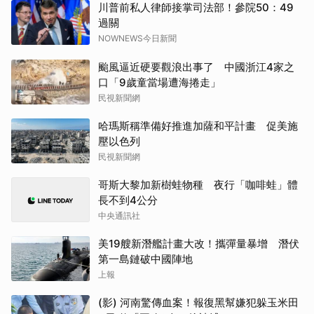
川普前私人律師接掌司法部！參院50：49
過關
NOWNEWS今日新聞
颱風逼近硬要觀浪出事了 中國浙江4家之
口「9歲童當場遭海捲走」
民視新聞網
哈瑪斯稱準備好推進加薩和平計畫 促美施
壓以色列
民視新聞網
哥斯大黎加新樹蛙物種 夜行「咖啡蛙」體
長不到4公分
中央通訊社
美19艘新潛艦計畫大改！攜彈量暴增 潛伏
第一島鏈破中國陣地
上報
(影) 河南驚傳血案！報復黑幫嫌犯躲玉米田