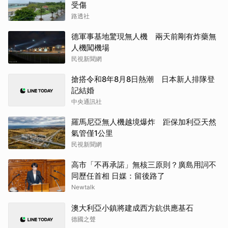
受傷
路透社
德軍事基地驚現無人機 兩天前剛有炸藥無
人機闖機場
民視新聞網
搶搭令和8年8月8日熱潮 日本新人排隊登
記結婚
中央通訊社
羅馬尼亞無人機越境爆炸 距保加利亞天然
氣管僅1公里
民視新聞網
高市「不再承諾」無核三原則？廣島用詞不
同歷任首相 日媒：留後路了
Newtalk
澳大利亞小鎮將建成西方鈧供應基石
德國之聲