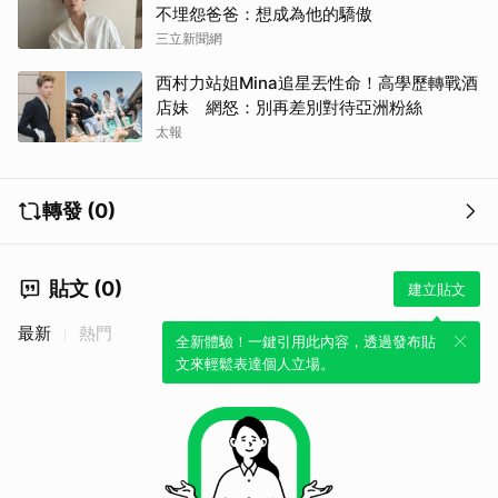
不埋怨爸爸：想成為他的驕傲
三立新聞網
西村力站姐Mina追星丟性命！高學歷轉戰酒
店妹 網怒：別再差別對待亞洲粉絲
太報
轉發 (0)
貼文 (0)
建立貼文
最新
熱門
全新體驗！一鍵引用此內容，透過發布貼
文來輕鬆表達個人立場。