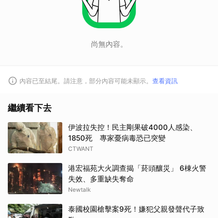
尚無內容。
內容已至結尾。請注意，部分內容可能未顯示。
查看資訊
繼續看下去
伊波拉失控！民主剛果破4000人感染、
1850死 專家憂病毒恐已突變
CTWANT
港宏福苑大火調查揭「菸頭釀災」 6棟火警
失效、多重缺失奪命
Newtalk
泰國校園槍擊案9死！嫌犯父親發聲代子致