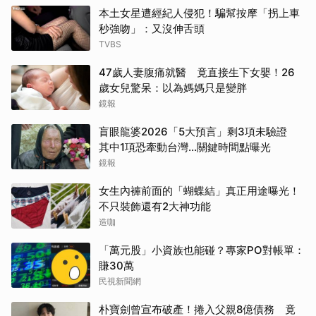
本土女星遭經紀人侵犯！騙幫按摩「拐上車
秒強吻」：又沒伸舌頭
TVBS
47歲人妻腹痛就醫 竟直接生下女嬰！26
歲女兒驚呆：以為媽媽只是變胖
鏡報
盲眼龍婆2026「5大預言」剩3項未驗證
其中1項恐牽動台灣...關鍵時間點曝光
鏡報
女生內褲前面的「蝴蝶結」真正用途曝光！
不只裝飾還有2大神功能
造咖
「萬元股」小資族也能碰？專家PO對帳單：
賺30萬
民視新聞網
朴寶劍曾宣布破產！捲入父親8億債務 竟