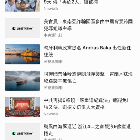
9天 傳「再砍2人」後被捕
Newtalk
美官員：東南亞詐騙園區多由中國背景跨國
犯罪組織主導
中央通訊社
匈牙利執政黨提名 Andras Baka 出任新任
總統
民視新聞網
阿聯國營油輪遭伊朗飛彈襲擊 霍爾木茲海
峽遇襲幸無傷亡
民視新聞網
中共再揭6將領「嚴重違紀違法」遭罷免!
張又俠、劉振立仍俱人大資格
Newtalk
颱風白海豚逼近 浙江4口之家觀浪9歲童遭
捲走