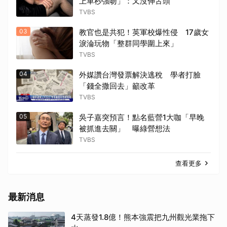
上車秒強吻」：又沒伸舌頭
TVBS
03
教官也是共犯！英軍校爆性侵 17歲女
淚淪玩物「整群同學圍上來」
TVBS
04
外媒讚台灣發票解決逃稅 學者打臉
「錢全撒回去」籲改革
TVBS
05
吳子嘉突預言！點名藍營1大咖「早晚
被抓進去關」 曝綠營想法
TVBS
查看更多
最新消息
4天蒸發1.8億！熊本強震把九州觀光業拖下