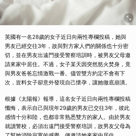
英國有一名28歲的女子近日向兩性專欄投稿，她與
男友已經交往3年，故與對方家人們的關係也十分密
切，並在男友出遠門接受警察培訓時，被男友父母邀
請來家中居住。不過，女子某天因突然慾火焚身，竟
與男友爸爸忘情激戰一番。儘管雙方約定不會有下
次，豈料女子卻意外發現自己懷孕，讓她徹底崩潰。
根據《太陽報》報導，這名女子近日向兩性專欄投稿
懺悔，表示自己與現年29歲的男友已交往3年，彼此
感情十分和陸，也都非常熟悉雙方的家人。由於男友
就讀警校，必須出遠門接受警察培訓，故男友父母為
了幫她消除寂寞的感覺，便邀請她來家中居住。