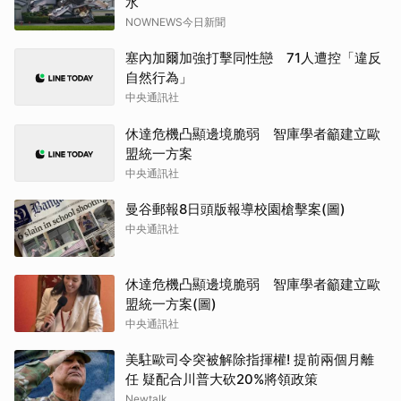
水
NOWNEWS今日新聞
塞內加爾加強打擊同性戀 71人遭控「違反
自然行為」
中央通訊社
休達危機凸顯邊境脆弱 智庫學者籲建立歐
盟統一方案
中央通訊社
曼谷郵報8日頭版報導校園槍擊案(圖)
中央通訊社
休達危機凸顯邊境脆弱 智庫學者籲建立歐
盟統一方案(圖)
中央通訊社
美駐歐司令突被解除指揮權! 提前兩個月離
任 疑配合川普大砍20%將領政策
Newtalk