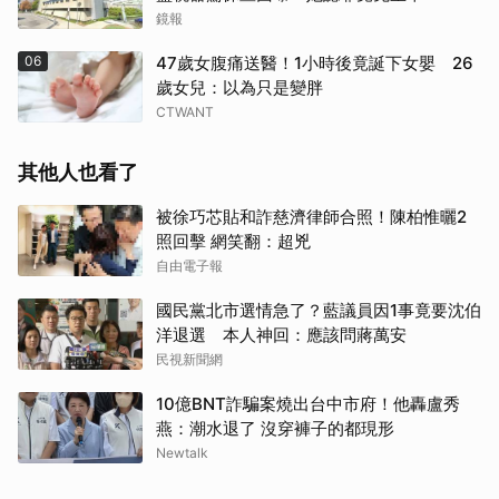
鏡報
06
47歲女腹痛送醫！1小時後竟誕下女嬰 26
歲女兒：以為只是變胖
CTWANT
其他人也看了
被徐巧芯貼和詐慈濟律師合照！陳柏惟曬2
照回擊 網笑翻：超兇
自由電子報
國民黨北市選情急了？藍議員因1事竟要沈伯
洋退選 本人神回：應該問蔣萬安
民視新聞網
10億BNT詐騙案燒出台中市府！他轟盧秀
燕：潮水退了 沒穿褲子的都現形
Newtalk