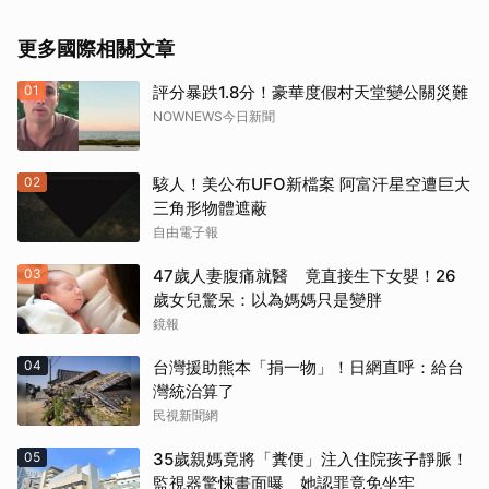
更多國際相關文章
01
評分暴跌1.8分！豪華度假村天堂變公關災難
NOWNEWS今日新聞
02
駭人！美公布UFO新檔案 阿富汗星空遭巨大
三角形物體遮蔽
自由電子報
03
47歲人妻腹痛就醫 竟直接生下女嬰！26
歲女兒驚呆：以為媽媽只是變胖
鏡報
04
台灣援助熊本「捐一物」！日網直呼：給台
灣統治算了
民視新聞網
05
35歲親媽竟將「糞便」注入住院孩子靜脈！
監視器驚悚畫面曝 她認罪竟免坐牢