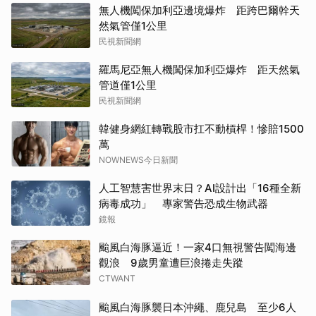
無人機闖保加利亞邊境爆炸 距跨巴爾幹天
然氣管僅1公里
民視新聞網
羅馬尼亞無人機闖保加利亞爆炸 距天然氣
管道僅1公里
民視新聞網
韓健身網紅轉戰股市扛不動槓桿！慘賠1500
萬
NOWNEWS今日新聞
人工智慧害世界末日？AI設計出「16種全新
病毒成功」 專家警告恐成生物武器
鏡報
颱風白海豚逼近！一家4口無視警告闖海邊
觀浪 9歲男童遭巨浪捲走失蹤
CTWANT
颱風白海豚襲日本沖繩、鹿兒島 至少6人