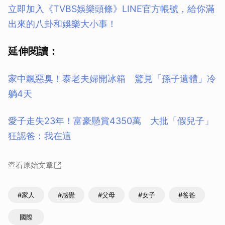
立即加入《TVBS娛樂頭條》LINE官方帳號，給你滿
出來的八卦和娛樂大小事！
延伸閱讀：
家中飄惡臭！泰老夫婦開冰箱 驚見「孫子遺體」冷
躺4天
愛子走失23年！富豪懸賞4350萬 大批「假兒子」
狂認爸：我在這
查看原始文章
#家人
#感覺
#父母
#女子
#爸爸
國際