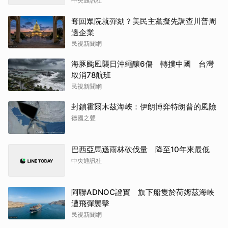
中央通訊社
奪回眾院就彈劾？美民主黨擬先調查川普周
邊企業
民視新聞網
海豚颱風襲日沖繩釀6傷 轉撲中國 台灣
取消78航班
民視新聞網
封鎖霍爾木茲海峽：伊朗博弈特朗普的風險
德國之聲
巴西亞馬遜雨林砍伐量 降至10年來最低
中央通訊社
阿聯ADNOC證實 旗下船隻於荷姆茲海峽
遭飛彈襲擊
民視新聞網