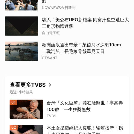
歉
NOWNEWS今日新聞
取消
駭人！美公布UFO新檔案 阿富汗星空遭巨大
三角形物體遮蔽
自由電子報
歐洲熱浪逼出奇景！萊茵河水深剩19cm
二戰沉船、長毛象骨骸重見天日
CTWANT
查看更多TVBS
最近1小時結果
01
台灣「文化巨擘」蕭在淦辭世！享嵩壽
100歲 一生獲獎無數
TVBS
02
本土女星遭經紀人侵犯！騙幫按摩「拐