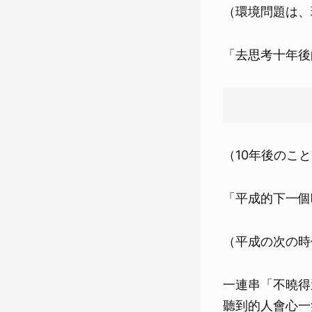
（環境問題は、
「去思考十年後
（10年後のこ
「平成的下一個
（平成の次の時
一連串「不曉得
聽到的人會心一