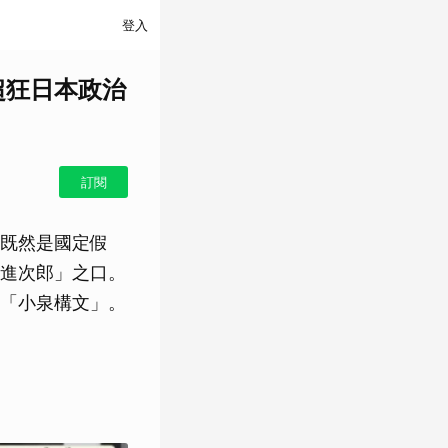
登入
超狂日本政治
訂閱
既然是國定假
進次郎」之口。
「小泉構文」。