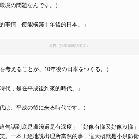
環境の問題なんです。）
的事情，便能構築十年後的日本。」
廣告（請繼續閱讀本文）
とを考えることが、10年後の日本をつくる。）
時代，是在平成後到來的時代。」
代は、平成の後に来る時代です。）
這句話到底是膚淺還是有深度」「好像有懂又好像沒懂」
笑。一本正經地說出理所當然的事，這大概就是小泉防衛