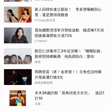
家人回韓恰逢父親節！ 李多慧曝離別心
聲：還是覺得很難過
ETtoday星光雲
寬魚國際澄清單月營收波動 楊丞琳7月演
唱會爆滿營收大漲73%
CTWANT
劉亞仁涉毒停工3年近況曝！「嘟嘴貼臉」
親密照韓網瘋傳 他高調告白：愛你
鏡報
周興哲當《來！金來號！》主角也沒特權
片尾曲遭打槍3次
緯來娛樂新聞
木木26歲許願「當角頭老大女兒」 放話1
打10
太報