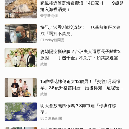
颱風接近硬闖海邊觀浪「4口家-1」 9歲兒
捲入海裡消失了
壹蘋新聞網
快訊／涉吞7億投資款！ 兆基前董座李建
成「羈押不禁見」
ETtoday新聞雲
婆媳隔空撕破臉？台玻夫人還原長子離世2
原因 「手機千金」不忍了：如其說還需要
離開嗎？
鏡報
15歲櫻花妹倒追大12歲男！「交往1月就懷
孕」36歲升格當阿嬤 婚後得知「這秘密」
傻眼了
鏡報
明天會放颱風假嗎？8縣市達「停班課標
準」
EBC 東森新聞