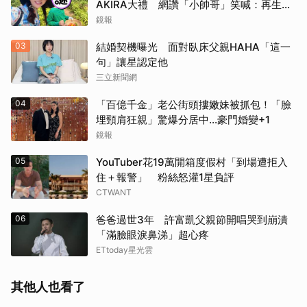
AKIRA大禮 網讚「小帥哥」笑喊：再生一
個
鏡報
03
結婚契機曝光 面對臥床父親HAHA「這一
句」讓星認定他
三立新聞網
04
「百億千金」老公街頭摟嫩妹被抓包！「臉
埋頸肩狂親」驚爆分居中...豪門婚變+1
鏡報
05
YouTuber花19萬開箱度假村「到場遭拒入
住＋報警」 粉絲怒灌1星負評
CTWANT
06
爸爸過世3年 許富凱父親節開唱哭到崩潰
「滿臉眼淚鼻涕」超心疼
ETtoday星光雲
其他人也看了