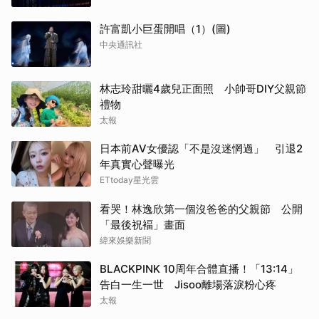
許富凱小巨蛋開唱（1）(圖)
中央通訊社
林志玲甜曬4歲兒正面照 小帥哥DIY父親節
禮物
太報
日本前AV女優認「不是沒迷惘過」 引退2
年真實心聲曝光
ETtoday星光雲
看哭！林逸欣第一個沒爸爸的父親節 公開
「最後祝褔」畫面
緯來娛樂新聞
BLACKPINK 10周年合體直播！「13:14」
告白一生一世 Jisoo離場落淚粉心疼
太報