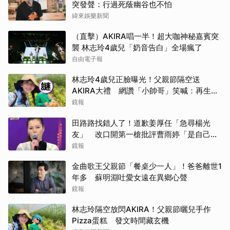
突發聲：行過死蔭幽谷也不怕
緯來娛樂新聞
（直擊）AKIRA唱一半！超大咖神秘嘉賓突
襲 林志玲4歲兒「奶音告白」全場瘋了
自由電子報
林志玲4歲兒正臉曝光！父親節隔空送
AKIRA大禮 網讚「小帥哥」笑喊：再生一
個
鏡報
田路路找錯人了！道歉姜厚任「急尋楊光
友」 改口開第一槍批評曹雨婷「是自己太
衝動」
鏡報
金曲歌王父親節「餐桌少一人」！爸爸離世1
年多 蘇明淵吐愛女遠在異鄉心聲
鏡報
林志玲隔空放閃AKIRA！父親節曬兒手作
Pizza蛋糕 發文時間藏玄機