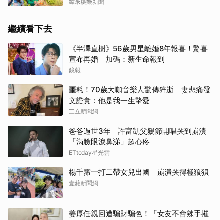
緯來娛樂新聞
繼續看下去
《半澤直樹》56歲男星離婚8年報喜！驚喜
宣布再婚 加碼：新生命報到
鏡報
噩耗！70歲大咖音樂人驚傳猝逝 妻悲痛發
文證實：他是我一生摯愛
三立新聞網
爸爸過世3年 許富凱父親節開唱哭到崩潰
「滿臉眼淚鼻涕」超心疼
ETtoday星光雲
楊千霈一打二帶女兒出國 崩潰哭得極狼狽
壹蘋新聞網
姜厚任親回遭騙財騙色！「女友不會辣手摧