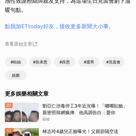
感性致謝粉絲與親友支持，為這場生日見面會劃下溫
暖句點。
點我加ETtoday好友，接收更多新聞大小事。
查看原始文章
#粉絲
#吳承恩
#薛恩
#選秀
#見面會
娛樂
更多娛樂相關文章
01
劉亞仁涉毒停工3年近況曝！「嘟嘴貼臉」
親密照韓網瘋傳 他高調告白：愛你
鏡報
02
林志玲4歲兒正臉曝光！父親節隔空送