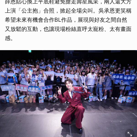
薛恩貼心換上平底鞋避免搶走壽星風采，兩人還大方
上演「公主抱」合照，掀起全場尖叫。吳承恩更笑稱
希望未來有機會合作BL作品，展現與好友之間自然
又放鬆的互動，也讓現場粉絲直呼太寵粉、太有畫面
感。