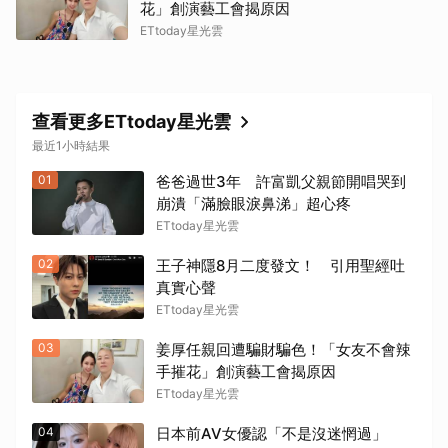
花」創演藝工會揭原因
ETtoday星光雲
查看更多ETtoday星光雲
最近1小時結果
01
爸爸過世3年 許富凱父親節開唱哭到
崩潰「滿臉眼淚鼻涕」超心疼
ETtoday星光雲
02
王子神隱8月二度發文！ 引用聖經吐
真實心聲
ETtoday星光雲
03
姜厚任親回遭騙財騙色！「女友不會辣
手摧花」創演藝工會揭原因
ETtoday星光雲
04
日本前AV女優認「不是沒迷惘過」