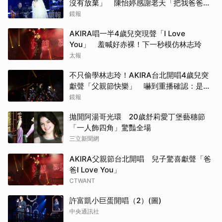
沒有放棄」 陳怡婷感謝老天「把我爸爸還
給我」
鏡報
AKIRA唱一半4歲兒突現聲「I Love
You」 羞喊好赤裸！下一秒模仿林志玲
太報
不只偷學林志玲！AKIRA台北開唱4歲兒突
獻聲「父親節快樂」 嚇到重播確認：是我
兒子
鏡報
拋開阿湯哥光環 20歲舒莉愛丁堡藝穗節
「一人飾四角」驚豔全場
三立新聞網
AKIRA父親節台北開唱 兒子驚喜獻聲「爸
爸I Love You」
CTWANT
許富凱小巨蛋開唱（2）(圖)
中央通訊社