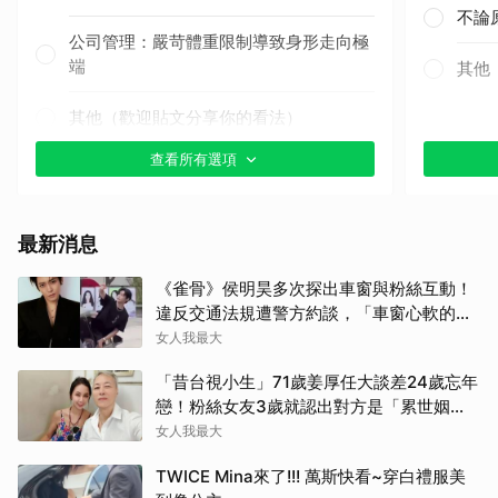
不論
公司管理：嚴苛體重限制導致身形走向極
端
其他
其他（歡迎貼文分享你的看法）
查看所有選項
最新消息
《雀骨》侯明昊多次探出車窗與粉絲互動！
取消
違反交通法規遭警方約談，「車窗心軟的
神」上熱搜
女人我最大
「昔台視小生」71歲姜厚任大談差24歲忘年
戀！粉絲女友3歲就認出對方是「累世姻
緣」
女人我最大
TWICE Mina來了!!! 萬斯快看~穿白禮服美