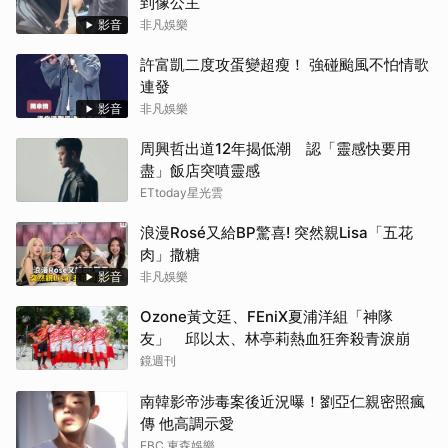
到像公主
影音
非凡娛樂
許富凱二度攻蛋變超瘦！ 強碰颱風不怕情歌
連發
影音
非凡娛樂
周興哲出道12年揭低潮 認「靈感快要用
盡」飯店突噴靈感
ETtoday星光雲
浪漫Rosé又給BP驚喜! 突然親Lisa「五花
肉」撒糖
影音
非凡娛樂
Ozone黃文廷、FEniX夏浦洋組「神隊
友」 邱以太、林亭莉熱血狂奔殺青淚崩
鏡週刊
南韓影帝涉毒案後近況曝！劉亞仁親密照瘋
傳 他高調示愛
EBC 東森娛樂