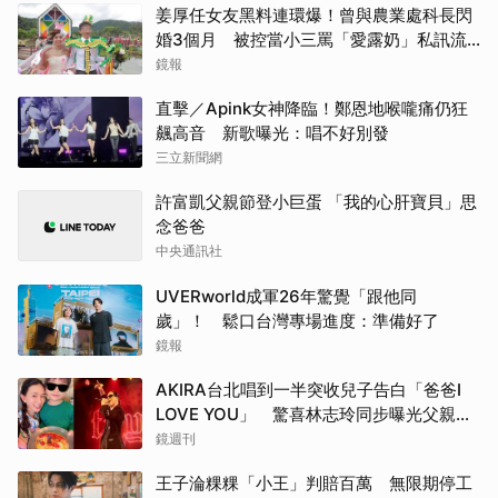
姜厚任女友黑料連環爆！曾與農業處科長閃
婚3個月 被控當小三罵「愛露奶」私訊流
出
鏡報
直擊／Apink女神降臨！鄭恩地喉嚨痛仍狂
飆高音 新歌曝光：唱不好別發
三立新聞網
許富凱父親節登小巨蛋 「我的心肝寶貝」思
念爸爸
中央通訊社
UVERworld成軍26年驚覺「跟他同
歲」！ 鬆口台灣專場進度：準備好了
鏡報
AKIRA台北唱到一半突收兒子告白「爸爸I
LOVE YOU」 驚喜林志玲同步曝光父親節
「披薩蛋糕」
鏡週刊
王子淪粿粿「小王」判賠百萬 無限期停工