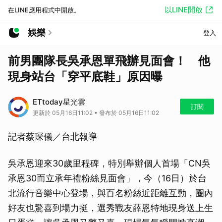
以LINE開啟
在LINE應用程式中開啟。
娛樂
登入
前男團隊長吳承恩單飛辦見面會！ 他
現身站台「穿平底鞋」原因曝
ETtoday星光雲
訂閱
更新於 05月16日11:02 • 發布於 05月16日11:02
記者蔡琛儀／台北報導
吳承恩迎來30歲里程碑，特別舉辦個人首場「CN吳
承恩30而立承年禮粉絲見面會」，今（16日）於台
北流行音樂中心登場，與百名粉絲近距離互動，圈內
好友也驚喜到場力挺，選秀戰友薛恩特地現身送上生