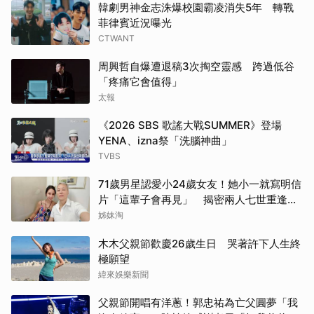
韓劇男神金志洙爆校園霸凌消失5年 轉戰
菲律賓近況曝光
CTWANT
周興哲自爆遭退稿3次掏空靈感 跨過低谷
「疼痛它會值得」
太報
《2026 SBS 歌謠大戰SUMMER》登場
YENA、izna祭「洗腦神曲」
TVBS
71歲男星認愛小24歲女友！她小一就寫明信
片「這輩子會再見」 揭密兩人七世重逢奇
緣
姊妹淘
木木父親節歡慶26歲生日 哭著許下人生終
極願望
緯來娛樂新聞
父親節開唱有洋蔥！郭忠祐為亡父圓夢「我