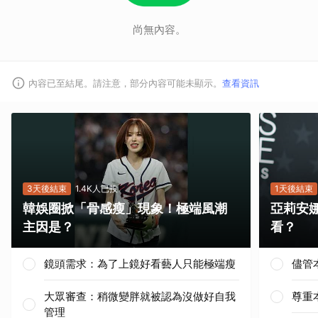
尚無內容。
內容已至結尾。請注意，部分內容可能未顯示。
查看資訊
3天後結束
1.4K人已投
1天後結束
韓娛圈掀「骨感瘦」現象！極端風潮
亞莉安
主因是？
看？
鏡頭需求：為了上鏡好看藝人只能極端瘦
儘管
大眾審查：稍微變胖就被認為沒做好自我
尊重
管理