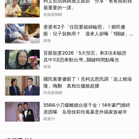
柯文哲陪媽媽過父親節 分享「爸爸留給我
最重要的一課」
壹蘋新聞網
婆婆有2子「住院要媳婦輪照」！鄉民傻
眼：兒子裝飾用？ 過來人卻曝「1關鍵」才
做決定
鏡報
盲眼龍婆2026「5大預言」剩3項未驗證
其中1項恐牽動台灣...關鍵時間點曝光
鏡報
國民黨要傻眼了！見柯志恩民調「追上賴瑞
隆」嗨翻 真相出爐臉超腫
民視新聞網
5566小刀爆離婚台玻千金！14年豪門婚碎
原因曝 岳母徐莉玲風暴意外揭家族祕辛
鏡週刊