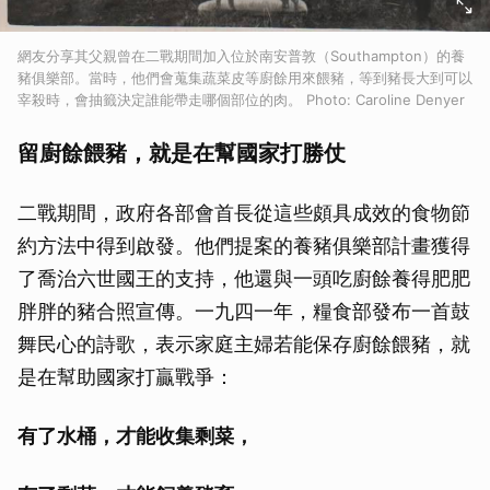
網友分享其父親曾在二戰期間加入位於南安普敦（Southampton）的養
豬俱樂部。當時，他們會蒐集蔬菜皮等廚餘用來餵豬，等到豬長大到可以
宰殺時，會抽籤決定誰能帶走哪個部位的肉。 Photo: Caroline Denyer
留廚餘餵豬，就是在幫國家打勝仗
二戰期間，政府各部會首長從這些頗具成效的食物節
約方法中得到啟發。他們提案的養豬俱樂部計畫獲得
了喬治六世國王的支持，他還與一頭吃廚餘養得肥肥
胖胖的豬合照宣傳。一九四一年，糧食部發布一首鼓
舞民心的詩歌，表示家庭主婦若能保存廚餘餵豬，就
是在幫助國家打贏戰爭：
有了水桶，才能收集剩菜，