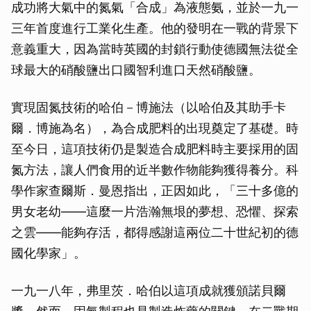
成功將大氣中的氮氣「合成」為液態氨，並於一九一
三年首度進行工業化生產。他的發明在一戰的背景下
意義重大，因為當時英國的封鎖行動使德國無法從全
球最大的硝酸鹽出口國智利進口天然硝酸鹽。
實現固氮技術的哈伯－博施法（以哈伯及其助手卡
爾．博施為名），為合成肥料的出現奠定了基礎。時
至今日，這項技術仍是製造合成肥料時主要採用的固
氮方法，讓人們食用的近半數作物能夠獲得養分。科
學作家查爾斯．曼恩指出，正因如此，「三十多億的
男女老幼——這麼一片浩瀚無垠的夢想、恐懼、探索
之雲——能夠存活，都得感謝這兩位二十世紀初的德
國化學家」。
一九一八年，弗里茨．哈伯以這項成就獲頒諾貝爾