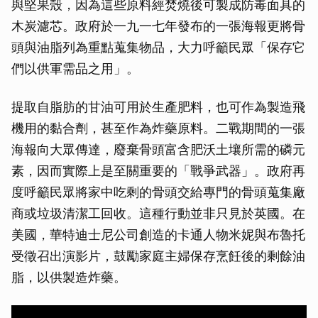
與堅果殼，因為這些原料經焚燒後可製成防毒面具的
木炭濾芯。政府於一九一七年發布的一張海報更將骨
頭與油脂列為重點蒐集物品，大力呼籲民眾「保存它
們以供軍需品之用」。
提取自脂肪的甘油可用於生產肥料，也可作為製造飛
機用的黏合劑，甚至作為炸藥原料。二戰期間的一張
海報向大眾傳達，廢棄骨頭富含肥沃土壤所需的磷元
素，因而實際上是至關重要的「戰爭武器」。政府再
度呼籲民眾將家中吃剩的骨頭交給專門的骨頭蒐集廠
商或垃圾清潔工回收。這種行動並非只見於英國。在
美國，華特迪士尼公司創造的卡通人物米妮與布魯托
受徵召出演影片，鼓勵家庭主婦保存烹飪後的剩餘油
脂，以供製造炸藥。