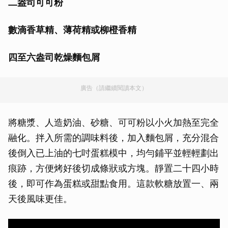
二盎司可可粉
數滴香草精、薄荷精或柳橙香精
四至六盎司乾燥麵包屑
廣告（請繼續閱讀本文）
將糖漿、人造奶油、砂糖、可可粉以小火加熱至完全
融化。拌入所需的調味料後，加入麵包屑，充分混合
後倒入已上油的七吋蛋糕模中，均勻鋪平並輕輕劃出
痕跡，方便烤好後切成條狀或方塊。靜置二十四小時
後，即可作為蛋糕或甜點食用。這款軟糖放置一、兩
天後風味更佳。