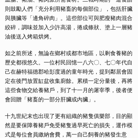
則鼓勵人們「充分利用豬畜的每個部位」，包括肝臟
與胰臟等「邊角碎肉」。這些部位可與肥瘦豬肉混合
絞碎，調味並加入少許高湯，捲成條狀、塗上一層豬
油後送入烤箱烘烤。
如之前所述，無論在鄉村或都市地區，以剩食養豬的
歷史都很悠久。一位村民回憶一八六〇、七〇年代自
己在赫特福德郡哈彭度過的童年時光，提到鄰居會固
定在後門放置缸盆收集廚餘。累積一定分量後，再將
這些食物交給養豬戶，到了十一月的屠宰季，後者便
會回贈「豬畜的一部分肝臟或內臟」。
十九世紀末也出現了更有組織的豬隻俱樂部，目的顯
然是要保障養豬戶免受豬隻過早死亡的損失，運作模
式是每位會員繳納會費，萬一自己飼養的豬發生意