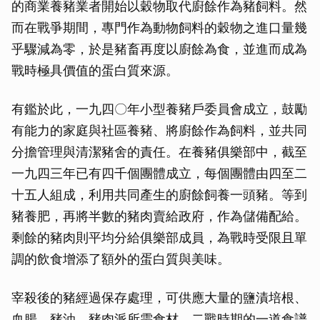
的商業養豬業者開始以穀物取代廚餘作為豬飼料。然
而在戰爭期間，專門作為動物飼料的穀物之進口量幾
乎驟減為零，於是豬畜再度以廚餘為食，並進而成為
戰時極具價值的蛋白質來源。
有鑑於此，一九四〇年小型養豬戶委員會成立，鼓勵
有能力的家庭與社區養豬、將廚餘作為飼料，並共同
分擔管理與清潔豬舍的責任。在養豬俱樂部中，截至
一九四三年已有四千個團體成立，每個團體由四至二
十五人組成，利用共同產生的廚餘飼養一頭豬。等到
豬養肥，再將半數的豬肉賣給政府，作為儲備配給。
剩餘的豬肉則平均分給俱樂部成員，為戰時受限且單
調的飲食增添了額外的蛋白質與美味。
宰殺後的豬經過保存處理，可供應大量的鹽漬培根、
血腸、豬油、豬肉派所需食材。二戰時期的一道食譜