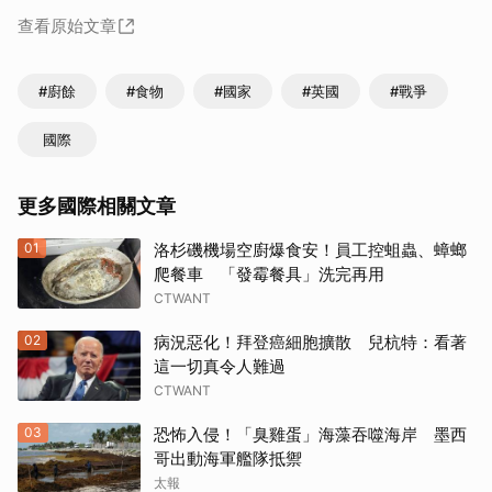
查看原始文章
#廚餘
#食物
#國家
#英國
#戰爭
國際
更多國際相關文章
01
洛杉磯機場空廚爆食安！員工控蛆蟲、蟑螂
爬餐車 「發霉餐具」洗完再用
CTWANT
02
病況惡化！拜登癌細胞擴散 兒杭特：看著
這一切真令人難過
CTWANT
03
恐怖入侵！「臭雞蛋」海藻吞噬海岸 墨西
哥出動海軍艦隊抵禦
太報