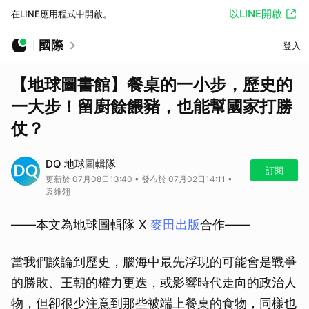
以LINE開啟
在LINE應用程式中開啟。
國際
登入
【地球圖書館】餐桌的一小步，歷史的
一大步！留廚餘餵豬，也能幫國家打勝
仗？
DQ 地球圖輯隊
訂閱
更新於 07月08日13:40 • 發布於 07月02日14:11 •
袁維翎
——本文為地球圖輯隊 X
麥田出版
合作——
當我們談論到歷史，腦海中最先浮現的可能會是戰爭
的勝敗、王朝的權力更迭，或影響時代走向的政治人
物，但卻很少注意到那些被端上餐桌的食物，同樣也