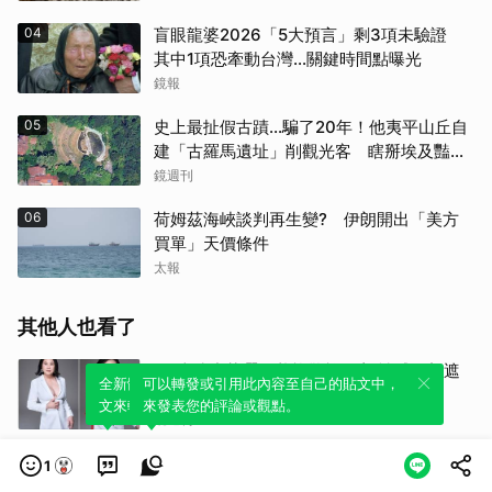
04
盲眼龍婆2026「5大預言」剩3項未驗證
其中1項恐牽動台灣...關鍵時間點曝光
鏡報
05
史上最扯假古蹟...騙了20年！他夷平山丘自
建「古羅馬遺址」削觀光客 瞎掰埃及豔
后、茱麗葉來過
鏡週刊
06
荷姆茲海峽談判再生變? 伊朗開出「美方
買單」天價條件
太報
其他人也看了
69歲陸小芬曬照狀態驚艷四方 性感不想遮
全新體驗！一鍵引用此內容，透過發布貼
可以轉發或引用此內容至自己的貼文中，
「姐真的太辣」
文來輕鬆表達個人立場。
來發表您的評論或觀點。
鏡週刊
泰國校園槍擊案 至少兩人受傷
1
路透社