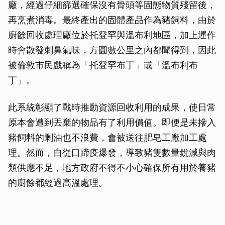
廠，經過仔細篩選確保沒有骨頭等固態物質殘留後，
再烹煮消毒。最終產出的固體產品作為豬飼料，由於
廚餘回收處理廠位於托登罕與溫布利地區，加上運作
時會散發刺鼻氣味，方圓數公里之內都聞得到，因此
被倫敦市民戲稱為「托登罕布丁」或「溫布利布
丁」。
此系統彰顯了戰時推動資源回收利用的成果，使日常
原本會遭到丟棄的物品有了利用價值。即便是未摻入
豬飼料的剩油也不浪費，會被送往肥皂工廠加工處
理。然而，自從口蹄疫爆發，導致豬隻數量銳減與肉
類供應不足，地方政府不得不小心確保所有用於養豬
的廚餘都經過高溫處理。