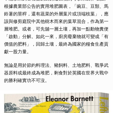
根據農業部公告的實用堆肥圖表，「豌豆、豆類、馬
鈴薯的莖稈，還有蔬菜的外層葉片或頂端枝葉」，應
該與修剪庭院中其他樹木而來的葉草混合，作為第一
層堆肥。或者，可先舖一層土壤，再加一點動物糞便
「啟動」分解。如此一來，廚房廢棄物就可變成「有
價值的肥料」，回歸土壤，最終為國家的糧食生產貢
獻一股力量。
無論是用於節約料理法、豬飼料、土地肥料、戰爭武
器原料或最終成為堆肥，剩食對於英國在世界大戰中
的勝利確實功不可沒。