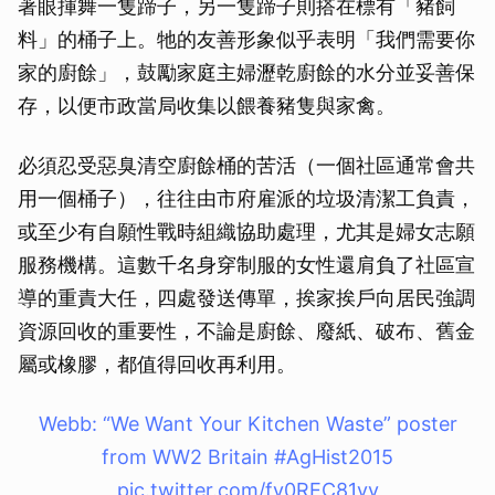
著眼揮舞一隻蹄子，另一隻蹄子則搭在標有「豬飼
取消
料」的桶子上。牠的友善形象似乎表明「我們需要你
家的廚餘」，鼓勵家庭主婦瀝乾廚餘的水分並妥善保
存，以便市政當局收集以餵養豬隻與家禽。
必須忍受惡臭清空廚餘桶的苦活（一個社區通常會共
用一個桶子），往往由市府雇派的垃圾清潔工負責，
或至少有自願性戰時組織協助處理，尤其是婦女志願
服務機構。這數千名身穿制服的女性還肩負了社區宣
導的重責大任，四處發送傳單，挨家挨戶向居民強調
資源回收的重要性，不論是廚餘、廢紙、破布、舊金
屬或橡膠，都值得回收再利用。
Webb: “We Want Your Kitchen Waste” poster
from WW2 Britain #AgHist2015
pic.twitter.com/fy0REC81yy