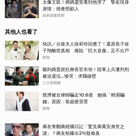
06
太像王凱！媽媽靈堂看到他哭了 摯友現身
淚憶：很會照顧人
緯來娛樂新聞
其他人也看了
快訊／台玻夫人徐莉玲回應了！還原長子徐
子翔離世真相 痛陷「巨大哀傷」足不出戶
鏡報
聽到媽蛋抓狂揪長官衣領！陸軍上兵遭判刑
被迫退伍…慘哭：求職碰壁
三立新聞網
慈濟被女律師騙走10.6億 她揭「輕易騙
錢」原因：靠超硬背景
鏡報
蔣友青翻蔣經國日記「驚見蔣萬安身世之
謎」？蔣友柏爆出2句疑偷臭