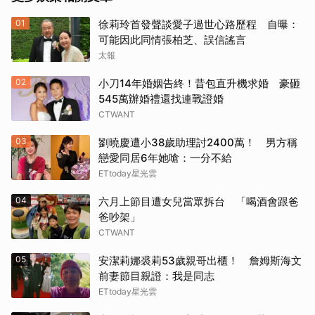
01
徐莉玲首發聲談愛子過世心路歷程 自曝：
可能因此同情張柏芝、誤信謠言
太報
02
小刀14年婚姻告終！昔包直升機求婚 豪砸
545萬辦婚禮還找連戰證婚
CTWANT
03
劉曉慶遭小38歲助理討2400萬！ 男方稱
戀愛同居6年她嗆：一分不給
ETtoday星光雲
04
六月上節目遭女兒當眾拆台 「喝酒會跟爸
爸吵架」
CTWANT
05
安潔莉娜裘莉53歲親哥出櫃！ 詹姆斯海文
前妻節目親證：我是同志
ETtoday星光雲