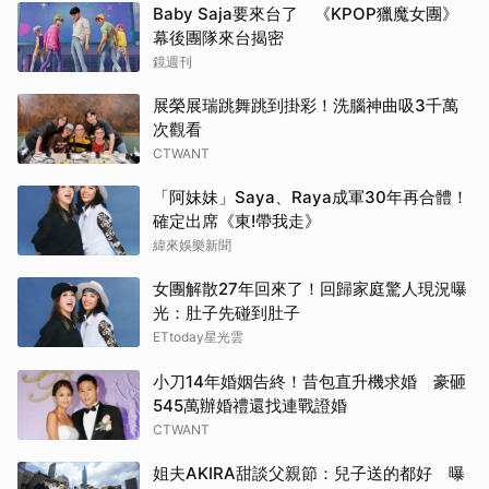
Baby Saja要來台了 《KPOP獵魔女團》
幕後團隊來台揭密
鏡週刊
展榮展瑞跳舞跳到掛彩！洗腦神曲吸3千萬
次觀看
CTWANT
「阿妹妹」Saya、Raya成軍30年再合體！
確定出席《東!帶我走》
緯來娛樂新聞
女團解散27年回來了！回歸家庭驚人現況曝
光：肚子先碰到肚子
ETtoday星光雲
小刀14年婚姻告終！昔包直升機求婚 豪砸
545萬辦婚禮還找連戰證婚
CTWANT
姐夫AKIRA甜談父親節：兒子送的都好 曝