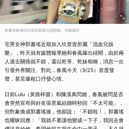
郭書瑤被傳出玖壹壹春風共譜戀曲。與翻攝IG
宅男女神郭書瑤近期加入玖壹壹所屬「混血兒娛
樂」，昨天就有媒體報導她和春風爆出緋聞，由於兩
人過去關係就不錯，還以乾哥、乾妹相稱，消息一出
引發外界關注。對此，春風今天（9/25）首度發
聲，甚至爆粗口抒發心情。
日前Lulu（黃路梓茵）和陳漢典閃婚，春風被問是否
會突然宣布與好友張景嵐結婚時秒回「不太可能」，
但對象換成郭書瑤後，他卻說：「不錯啦！」郭書瑤
也曖昧回應：「我就不要讓他變成一下子，我回去會
傳訊息給他，希望他留在我生命中一輩子。」不久就