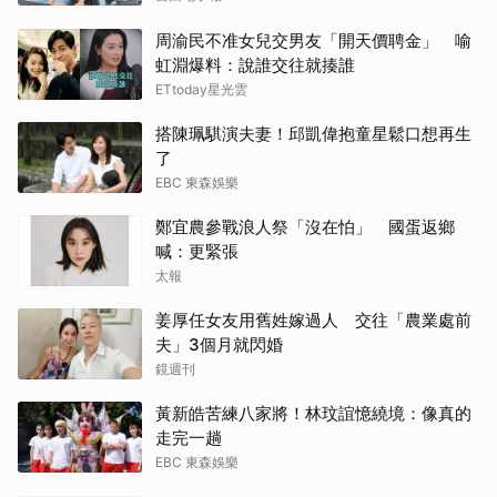
周渝民不准女兒交男友「開天價聘金」 喻
虹淵爆料：說誰交往就揍誰
ETtoday星光雲
搭陳珮騏演夫妻！邱凱偉抱童星鬆口想再生
了
EBC 東森娛樂
鄭宜農參戰浪人祭「沒在怕」 國蛋返鄉
喊：更緊張
太報
姜厚任女友用舊姓嫁過人 交往「農業處前
夫」3個月就閃婚
鏡週刊
黃新皓苦練八家將！林玟誼憶繞境：像真的
走完一趟
EBC 東森娛樂