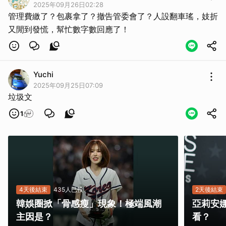
2025年09月26日02:28
管理費繳了？包裹拿了？撤告管委會了？人設翻車瑤，妓折
又閒到發慌，幫忙數字數回應了！
Yuchi
2025年09月25日07:09
垃圾文
1
4天後結束
435人已投
2天後結束
韓娛圈掀「骨感瘦」現象！極端風潮
亞莉安
主因是？
看？