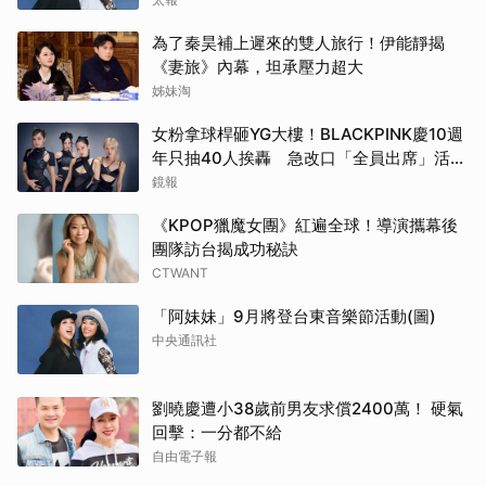
為了秦昊補上遲來的雙人旅行！伊能靜揭
《妻旅》內幕，坦承壓力超大
姊妹淘
女粉拿球桿砸YG大樓！BLACKPINK慶10週
年只抽40人挨轟 急改口「全員出席」活動
場地曝光了
鏡報
《KPOP獵魔女團》紅遍全球！導演攜幕後
團隊訪台揭成功秘訣
CTWANT
「阿妹妹」9月將登台東音樂節活動(圖)
中央通訊社
劉曉慶遭小38歲前男友求償2400萬！ 硬氣
回擊：一分都不給
自由電子報