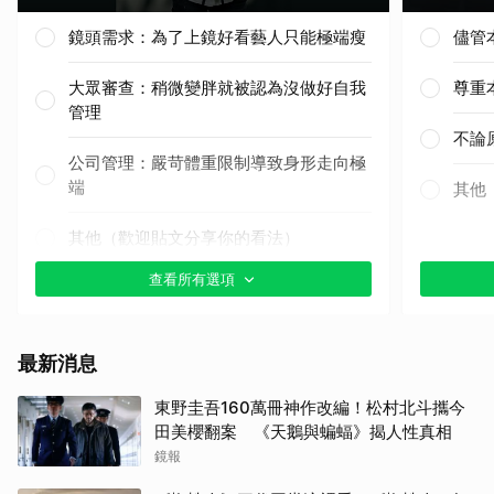
鏡頭需求：為了上鏡好看藝人只能極端瘦
儘管
大眾審查：稍微變胖就被認為沒做好自我
尊重
管理
不論
公司管理：嚴苛體重限制導致身形走向極
端
其他
其他（歡迎貼文分享你的看法）
查看所有選項
取消
最新消息
東野圭吾160萬冊神作改編！松村北斗攜今
田美櫻翻案 《天鵝與蝙蝠》揭人性真相
鏡報