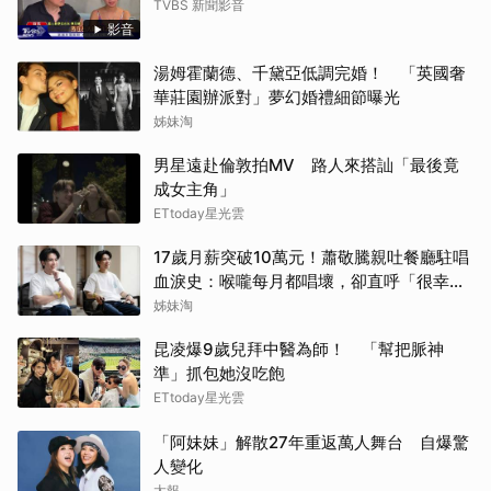
TVBS 新聞影音
影音
湯姆霍蘭德、千黛亞低調完婚！ 「英國奢
華莊園辦派對」夢幻婚禮細節曝光
姊妹淘
男星遠赴倫敦拍MV 路人來搭訕「最後竟
成女主角」
ETtoday星光雲
17歲月薪突破10萬元！蕭敬騰親吐餐廳駐唱
血淚史：喉嚨每月都唱壞，卻直呼「很幸
福」
姊妹淘
昆凌爆9歲兒拜中醫為師！ 「幫把脈神
準」抓包她沒吃飽
ETtoday星光雲
「阿妹妹」解散27年重返萬人舞台 自爆驚
人變化
太報