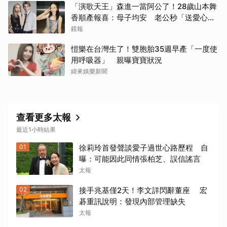
「演歌天王」森進一當阿公了！28歲山本舞
香順產報喜：母子均安 老公秒「送愛心」
閃炸
鏡報
愷樂在台灣生了！雙胞胎35週早產「一度使
用呼吸器」 親曝寶寶狀況
緯來娛樂新聞
查看更多太報
最近1小時結果
01
徐莉玲首發聲談愛子過世心路歷程 自
曝：可能因此同情張柏芝、誤信謠言
太報
02
接手兆基僅2天！李文詳閃辭董座 宏
碁重訊說明：發現內部管理缺失
太報