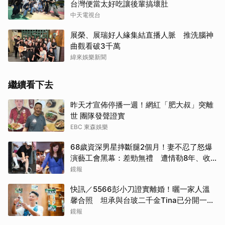
台灣便當太好吃讓後輩搞壞肚
中天電視台
展榮、展瑞好人緣集結直播人脈 推洗腦神
曲觀看破3千萬
緯來娛樂新聞
繼續看下去
昨天才宣佈停播一週！網紅「肥大叔」突離
世 團隊發聲證實
EBC 東森娛樂
68歲資深男星摔斷腿2個月！妻不忍了怒爆
演藝工會黑幕：差勁無禮 遭情勒8年、收
二手探病禮
鏡報
快訊／5566彭小刀證實離婚！曬一家人溫
馨合照 坦承與台玻二千金Tina已分開一段
時間
鏡報