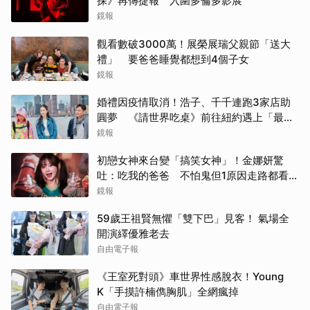
探》再傳捷報 入圍多倫多影展
鏡報
觀看數破3000萬！展榮展瑞父親節「送大
禮」 要爸爸睡覺都想到4個子女
鏡報
婚禮因疫情取消！浩子、千千連跑3家店助
圓夢 《請世界吃桌》前往紐約遇上「最多
限制」
鏡報
初戀女神來台變「搞笑女神」！金娜妍驚
吐：吃我的爸爸 不怕鬼但1原因走路都看地
上
鏡報
59歲王祖賢無懼「雙下巴」見客！ 氣場全
開演繹優雅老去
自由電子報
《王室死對頭》車世界性感脫衣！Young
K「手摸許楠儁胸肌」全網瘋掉
自由電子報