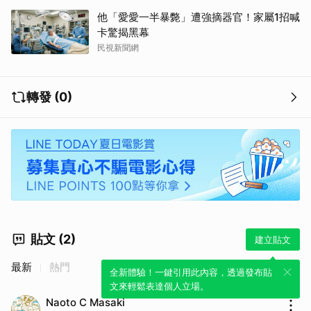
他「愛愛一半暴斃」遭強摘器官！家屬1招喊
卡驚揭黑幕
民視新聞網
轉發 (0)
貼文 (2)
建立貼文
最新
熱門
全新體驗！一鍵引用此內容，透過發布貼
文來輕鬆表達個人立場。
Naoto C Masaki