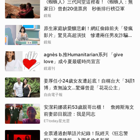
《蜘蛛人》三代同堂這裡看！《蜘蛛人：無
家日》曾創20億票房 秒衝排行榜亞軍
鏡報
原生家庭缺愛釀悲劇！網紅偷錄前夫「發瘋
影片」驚見高超演技 慘遭兩任男友詐騙
2000多萬
鏡報
agnès b.推Humanitarian系列 「give
love」成今夏最暖時尚宣言
鏡週刊
姜厚任小24歲女友遭起底！自稱台大「3碩1
博」查無論文…驚爆曾是「花花公主」
自由電子報
安潔莉娜裘莉53歲親哥出櫃！ 詹姆斯海文
前妻節目親證：我是同志
ETtoday星光雲
全票通過創華語片紀錄！阮經天《狂忘警