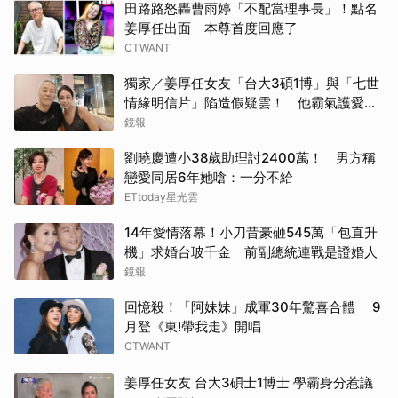
田路路怒轟曹雨婷「不配當理事長」！點名
姜厚任出面 本尊首度回應了
CTWANT
獨家／姜厚任女友「台大3碩1博」與「七世
情緣明信片」陷造假疑雲！ 他霸氣護愛：
她是文盲我也喜歡！
鏡報
劉曉慶遭小38歲助理討2400萬！ 男方稱
戀愛同居6年她嗆：一分不給
ETtoday星光雲
14年愛情落幕！小刀昔豪砸545萬「包直升
機」求婚台玻千金 前副總統連戰是證婚人
鏡報
回憶殺！「阿妹妹」成軍30年驚喜合體 9
月登《東!帶我走》開唱
CTWANT
姜厚任女友 台大3碩士1博士 學霸身分惹議