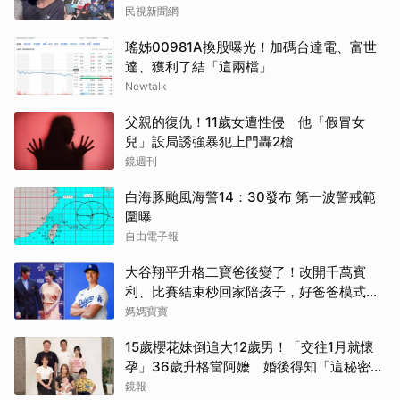
民視新聞網
瑤姊00981A換股曝光！加碼台達電、富世
達、獲利了結「這兩檔」
Newtalk
父親的復仇！11歲女遭性侵 他「假冒女
兒」設局誘強暴犯上門轟2槍
鏡週刊
白海豚颱風海警14：30發布 第一波警戒範
圍曝
自由電子報
大谷翔平升格二寶爸後變了！改開千萬賓
利、比賽結束秒回家陪孩子，好爸爸模式全
開
媽媽寶寶
15歲櫻花妹倒追大12歲男！「交往1月就懷
孕」36歲升格當阿嬤 婚後得知「這秘密」
傻眼了
鏡報