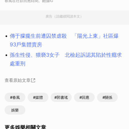
春風在社群回應緋聞。翻攝IG
廣告（請繼續閱讀本文）
傳于朦朧生前遭囚禁虐殺 「陽光上東」社區爆
93戶集體賣房
孫生性侵、猥褻3女子 北檢起訴認其陷於性癮求
處重刑
查看原始文章
#春風
#媒體
#郭書瑤
#回應
#關係
娛樂
更多娛樂相關文章