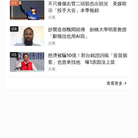
03
不只膝傷右臂二頭肌也出狀況 美媒暗
示「投手大谷」本季報銷
太報
04
抄襲造假醜聞頻傳 劍橋大學明星教授
「辭職信也用AI寫」
太報
05
慈濟被騙10億！郭台銘證詞揭「疫苗掮
客」也曾來找他 曝1原因沒上當
太報
查看更多