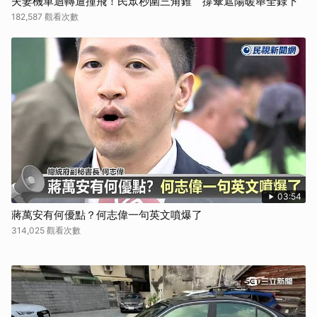
夫妻機車迴轉遭撞飛！民眾秒圍三角錐 撐傘遮陽暖舉全錄下
182,587 觀看次數
03:54
蔣萬安有何優點？何志偉一句英文噴爆了
314,025 觀看次數