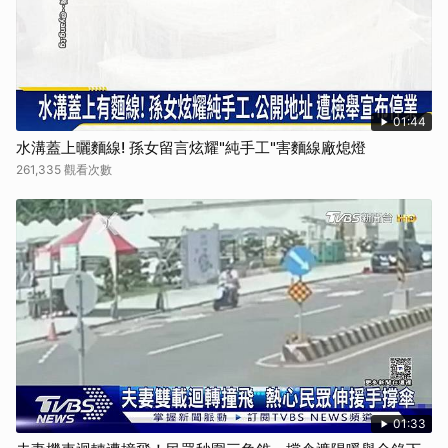
01:44
水溝蓋上曬麵線! 孫女留言炫耀"純手工"害麵線廠熄燈
261,335 觀看次數
01:33