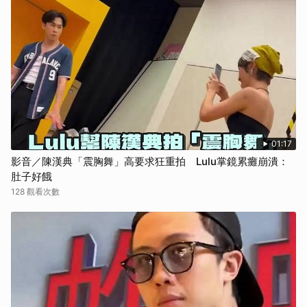
01:17
影音／陳漢典「震胸舞」高要求狂重拍 Lulu掌鏡累癱崩潰：
肚子好餓
128 觀看次數