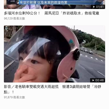
01:41
多瑙河水位剩10公分！ 羅馬尼亞「炸岩礁取水」救核電廠
96,129 觀看次數
00:46
影音／老爸騎車雙載突遇大雨超慌 狠遭3歲萌娃嗆聲「冷靜
點」！
91,879 觀看次數