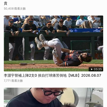
貴
50,408 觀看次數
05:35
李灝宇替補上陣2支0 挨自打球痛苦倒地【MLB】2026.08.07
7,771 觀看次數