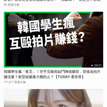
83 觀看次數
09:21
韓國學生瘋「夜叉」！空手互毆宛如鬥陣俱樂部，背後為拍片
賺流量？新型校園暴力難防止？【TODAY 看世界】
171,577 觀看次數