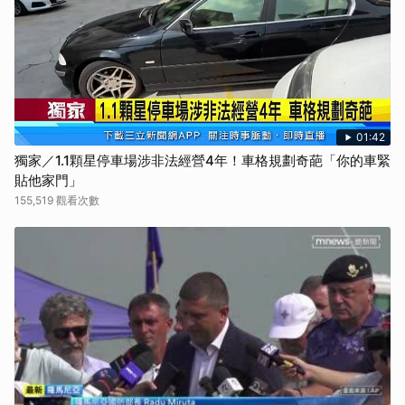
01:42
獨家／1.1顆星停車場涉非法經營4年！車格規劃奇葩「你的車緊
貼他家門」
155,519 觀看次數