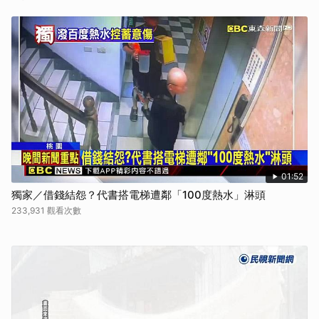
01:52
獨家／借錢結怨？代書搭電梯遭鄰「100度熱水」淋頭
233,931 觀看次數