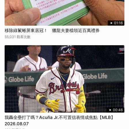
01:16
移除綠鬣蜥屏東居冠！ 獵龍夫妻檔領近百萬禮券
55,031 觀看次數
00:46
我轟全壘打了嗎？Acuña Jr.不可置信表情成焦點【MLB】
2026.08.07