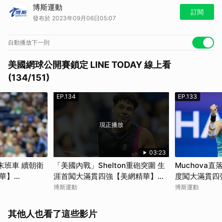
2023 美國網球公開賽八強賽事，9/5～9/11 鎖定 LINE TODAY 現場直
博斯運動
播。
訂閱
發布於 2023年09月06日05:07
馬上加入
LINE TODAY 運動官方帳號
，最豐富即時的運動新聞及賽事直
播都在這！
看更多
美國網球公開賽最新動態
自動播放下一則
美國網球公開賽鎖定 LINE TODAY 線上看
(134/151)
EP.134
EP.133
現正播放
03:23
強末班車 續朝衛
「美國內戰」Shelton重砲突圍 生
Muchova
華】
涯首闖大滿貫四強【美網精華】
度闖大滿貫四
2023.09.05
2023.09.05
博斯運動
博斯運動
其他人也看了這些影片