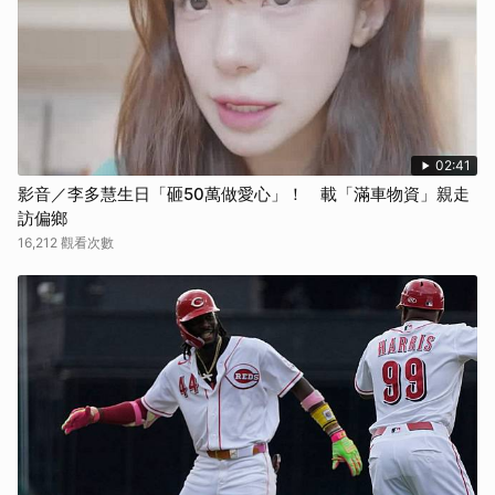
02:41
影音／李多慧生日「砸50萬做愛心」！ 載「滿車物資」親走
訪偏鄉
16,212 觀看次數