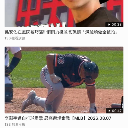
00:33
孫安佐在戲院被巧遇!! 悄悄力挺爸爸孫鵬「滿臉驕傲全被拍」
136 觀看次數
00:47
李灝宇遭自打球重擊 忍痛留場奮戰【MLB】2026.08.07
133 觀看次數