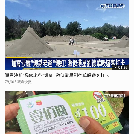
01:26
通霄沙雕"爆錶老爸"爆紅! 激似港星劉德華吸遊客打卡
78,605 觀看次數