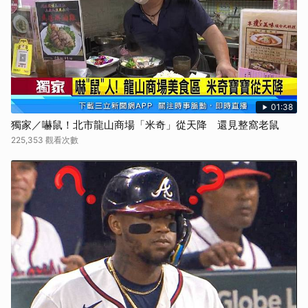
01:38
獨家／嚇鼠！北市龍山商場「米奇」從天降 還見整窩老鼠
225,353 觀看次數