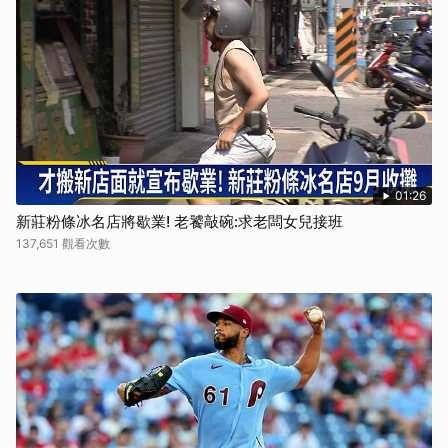
01:26
新莊粉條冰名店將歇業! 老饕敲碗:求老闆女兒接班
137,651 觀看次數