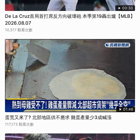
00:30
De La Cruz首局首打席反方向破壞砲 本季第19轟出爐【MLB】
2026.08.07
10,517 觀看次數
01:46
蛋荒又來了? 北部地區供不應求 雞蛋產量少3成喊漲
117,173 觀看次數