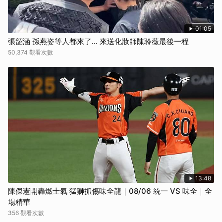
01:05
張韶涵 孫燕姿等人都來了... 來送化妝師陳聆薇最後一程
50,374 觀看次數
13:48
陳傑憲開轟燃士氣 猛獅抓傷味全龍｜08/06 統一 VS 味全｜全
場精華
356 觀看次數