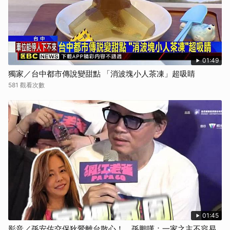
01:49
獨家／台中都市傳說變甜點 「消波塊小人茶凍」超吸睛
581 觀看次數
01:45
影音／孫安佐交保狄鶯離台散心！ 孫鵬嘆：一家之主不容易