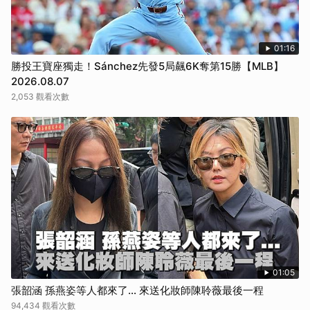
01:16
勝投王寶座獨走！Sánchez先發5局飆6K奪第15勝【MLB】
2026.08.07
2,053 觀看次數
01:05
張韶涵 孫燕姿等人都來了... 來送化妝師陳聆薇最後一程
94,434 觀看次數