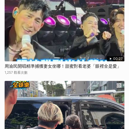
00:27
周渝民開唱精準捕獲妻女坐哪！甜蜜對看老婆「眼裡全是愛」
1,257 觀看次數