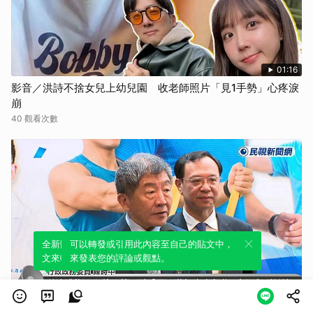
01:16
影音／洪詩不捨女兒上幼兒園 收老師照片「見1手勢」心疼淚
崩
40 觀看次數
全新體驗！一鍵引用此內容，透過發布貼
可以轉發或引用此內容至自己的貼文中，
文來輕鬆表達個人立場。
來發表您的評論或觀點。
02:21