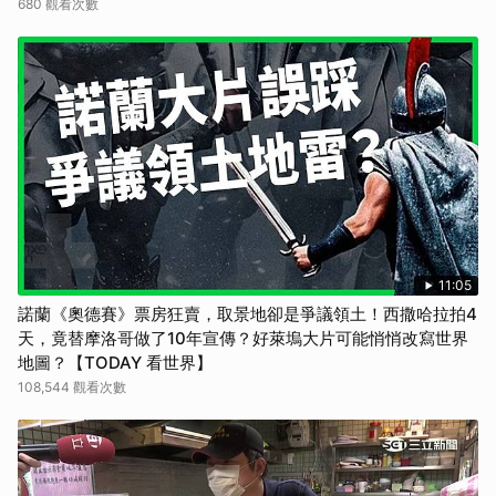
680 觀看次數
取消
11:05
諾蘭《奧德賽》票房狂賣，取景地卻是爭議領土！西撒哈拉拍4
天，竟替摩洛哥做了10年宣傳？好萊塢大片可能悄悄改寫世界
地圖？【TODAY 看世界】
108,544 觀看次數