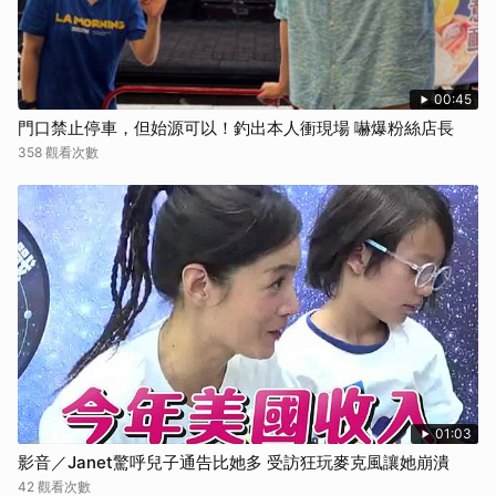
00:45
門口禁止停車，但始源可以！釣出本人衝現場 嚇爆粉絲店長
358 觀看次數
01:03
影音／Janet驚呼兒子通告比她多 受訪狂玩麥克風讓她崩潰
42 觀看次數