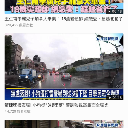
00:48
王仁甫學霸兒子加拿大畢業！ 18歲變超帥 網戀愛：超越爸爸了
320,422 觀看次數
01:48
驚悚墜樓案曝! 小狗從"3樓墜落" 警調監視器畫面全曝光
44,729 觀看次數