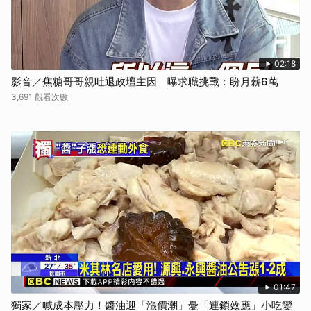
02:18
影音／焦糖哥哥親吐退政壇主因 曝求職挑戰：盼月薪6萬
3,691 觀看次數
01:47
獨家／喊成本壓力！醬油迎「漲價潮」憂「連鎖效應」小吃變