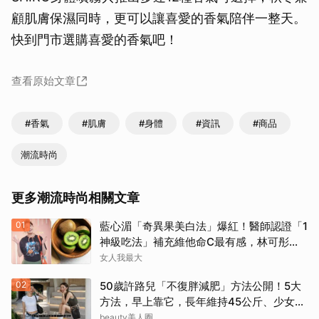
顧肌膚保濕同時，更可以讓喜愛的香氣陪伴一整天。
快到門市選購喜愛的香氣吧！
查看原始文章
#香氣
#肌膚
#身體
#資訊
#商品
潮流時尚
更多潮流時尚相關文章
01
藍心湄「奇異果美白法」爆紅！醫師認證「1
神級吃法」補充維他命C最有感，林可彤自
曝從小跟著吃
女人我最大
02
50歲許路兒「不復胖減肥」方法公開！5大
方法，早上靠它，長年維持45公斤、少女感
滿滿
beauty美人圈