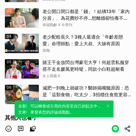
03
老公開口閉口都是「錢」！結褵13年「家內
分居」、為花費吵不停…想離婚卻怕養不活
自己：還要忍3年？
幸福熟齡 X 今周刊
04
老少配較長久？3種人最適合「年齡差戀
愛」命理師點：愛上大叔、大姊有原因
造咖
05
賭王千金放閃台灣豪宅大亨！何超雲私服穿
搭不走名媛風更時髦，同款小白鞋超耐看
女人我最大
06
減肥一到晚上就破功？醫師揭嘴饞原因：恐
是「這類食物」吃太少，3招穩住食慾更容
易瘦！
女人我最大
全新體驗！一鍵引用此內容，透過發布貼
可以轉發或引用此內容至自己的貼文中，
文來輕鬆表達個人立場。
來發表您的評論或觀點。
其他人也看了
33歲女流落街頭被拐！遭「囚禁輪暴4月」