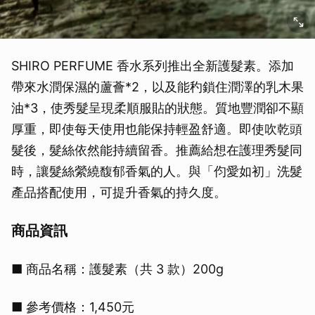
SHIRO PERFUME 香水系列推出全新護髮素。添加
帶來水潤保濕的蘆薈*2，以及能䄪鎖住潤澤的乳木果
油*3，使秀髮呈現柔順服貼的狀態。質地豐潤卻不顯
厚重，即使每天使用也能保持輕盈舒適。即使吹乾頭
髮後，髮絲依然能持續留香。推薦給想在護理秀髮同
時，讓髮絲縈繞馥郁香氣的人。與「伨愛如初」洗髮
產品搭配使用，可提升香氣的持久度。
商品資訊
■ 商品名稱：護髮素（共 3 款）200g
■ 參考價格：1,450元