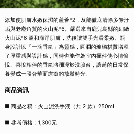
添加使肌膚水嫩保濕的蘆薈*2，及能徹底清除多餘汙
垢與老廢角質的火山泥*6。嚴選來自鹿兒島縣的細緻
火山泥*6 溫和潔淨肌膚，洗後讓雙手光滑柔嫩。瓶
身設計以「一滴香氣」為靈感，圓潤的玻璃材質增添
了厚重感與設計感，同時也能作為室內擺件使心情愉
悅。喜悅相伴的香氣將瀰漫於洗臉台，讓䓟的日常保
養變成一段奢華而療癒的放鬆時光。
商品資訊
■ 商品名稱：火山泥洗手液（共 2 款）250mL
■ 參考價格：1,300元