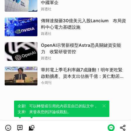
中國軍企
路透社
傳輝達擬砸30億美元入股Lancium 布局資
料中心電力基礎設施
路透社
OpenAI示警新模型Astra恐具關鍵資安能
力 收緊研發管控
路透社
華邦電上季毛利率飆7成賺翻！明年更吃緊
啟動擴產、資本支出估衝千億：黃仁勳若想
到，早入主記憶體廠
今周刊
全新體驗！一鍵引用此內容，透過發布貼
可以轉發或引用此內容至自己的貼文中，
文來輕鬆表達個人立場。
來發表您的評論或觀點。