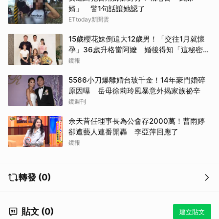
婿」 警1句話讓她認了
ETtoday新聞雲
15歲櫻花妹倒追大12歲男！「交往1月就懷
孕」36歲升格當阿嬤 婚後得知「這秘密」
傻眼了
鏡報
5566小刀爆離婚台玻千金！14年豪門婚碎
原因曝 岳母徐莉玲風暴意外揭家族祕辛
鏡週刊
余天昔任理事長為公會存2000萬！曹雨婷
卻遭藝人連番開轟 李亞萍回應了
鏡報
轉發 (0)
貼文 (0)
建立貼文