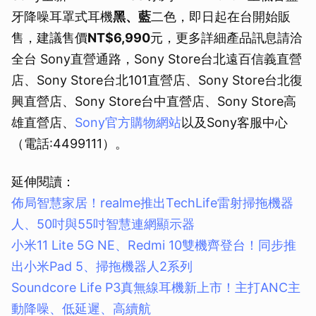
牙降噪耳罩式耳機
黑、藍
二色，即日起在台開始販
取消
售，建議售價
NT$6,990
元，更多詳細產品訊息請洽
全台 Sony直營通路，Sony Store台北遠百信義直營
店、Sony Store台北101直營店、Sony Store台北復
興直營店、Sony Store台中直營店、Sony Store高
雄直營店、
Sony官方購物網站
以及Sony客服中心
（電話:4499111）。
延伸閱讀：
佈局智慧家居！realme推出TechLife雷射掃拖機器
人、50吋與55吋智慧連網顯示器
小米11 Lite 5G NE、Redmi 10雙機齊登台！同步推
出小米Pad 5、掃拖機器人2系列
Soundcore Life P3真無線耳機新上市！主打ANC主
動降噪、低延遲、高續航