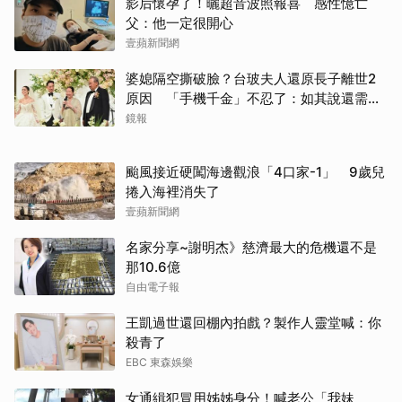
影后懷孕了！曬超音波照報喜 感性憶亡
父：他一定很開心
壹蘋新聞網
婆媳隔空撕破臉？台玻夫人還原長子離世2
原因 「手機千金」不忍了：如其說還需要
離開嗎？
鏡報
颱風接近硬闖海邊觀浪「4口家-1」 9歲兒
捲入海裡消失了
壹蘋新聞網
名家分享~謝明杰》慈濟最大的危機還不是
那10.6億
自由電子報
王凱過世還回棚內拍戲？製作人靈堂喊：你
殺青了
EBC 東森娛樂
女通緝犯冒用姊姊身分！喊老公「我妹