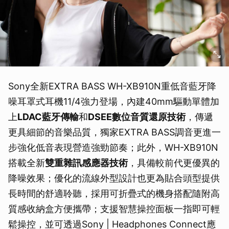
Sony全新EXTRA BASS WH-XB910N重低音藍牙降
噪耳罩式耳機11/4強力登場，內建40mm驅動單體加
上
LDAC
藍牙傳輸
和
DSEE
數位音質還原技術
，傳遞
更具細節的音樂品質，獨家EXTRA BASS調音更進一
步強化低音表現營造強勁節奏；此外，WH-XB910N
搭載全新
雙重雜訊感應器技術
，具備較前代更優異的
降噪效果；優化的流線外型設計也更為貼合頭型提供
長時間的舒適聆聽，採用可折疊式的機身搭配隨附高
質感收納盒方便攜帶；支援智慧操控面板一指即可輕
鬆操控，並可透過Sony | Headphones Connect應