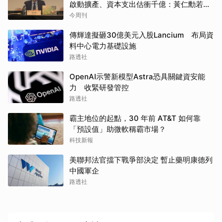
啟動擴產、資本支出估衝千億：黃仁勳若想
到，早入主記憶體廠
今周刊
傳輝達擬砸30億美元入股Lancium 布局資
料中心電力基礎設施
路透社
OpenAI示警新模型Astra恐具關鍵資安能
力 收緊研發管控
路透社
霸主地位的起點，30 年前 AT&T 如何靠
「預設值」助微軟稱霸市場？
科技新報
美聯邦法官擋下戰爭部決定 暫止藥明康德列
中國軍企
路透社