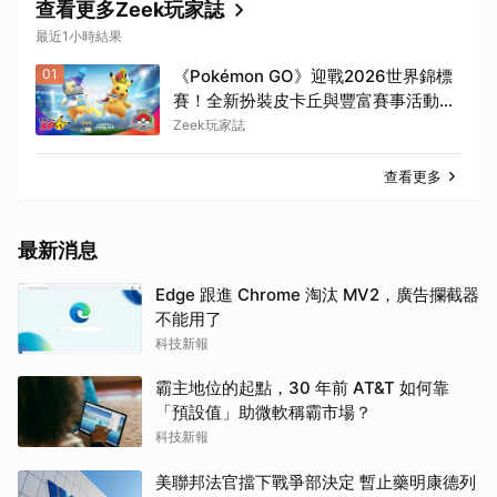
查看更多Zeek玩家誌
最近1小時結果
01
《Pokémon GO》迎戰2026世界錦標
賽！全新扮裝皮卡丘與豐富賽事活動登
場
Zeek玩家誌
查看更多
最新消息
Edge 跟進 Chrome 淘汰 MV2，廣告攔截器
不能用了
科技新報
霸主地位的起點，30 年前 AT&T 如何靠
「預設值」助微軟稱霸市場？
科技新報
美聯邦法官擋下戰爭部決定 暫止藥明康德列