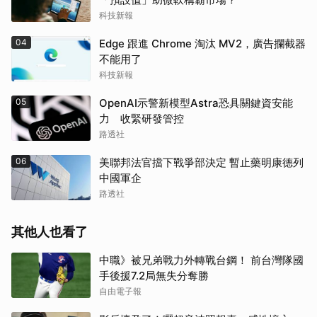
科技新報
04
Edge 跟進 Chrome 淘汰 MV2，廣告攔截器
不能用了
科技新報
05
OpenAI示警新模型Astra恐具關鍵資安能
力 收緊研發管控
路透社
06
美聯邦法官擋下戰爭部決定 暫止藥明康德列
中國軍企
路透社
其他人也看了
中職》被兄弟戰力外轉戰台鋼！ 前台灣隊國
手後援7.2局無失分奪勝
自由電子報