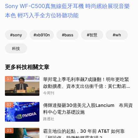
Sony WF-C500真無線藍牙耳機 時尚繽紛展現音樂
本色 輕巧入手全方位聆聽功能
#sony
#xb910n
#bass
#智慧
#wh
科技
更多科技相關文章
01
華邦電上季毛利率飆7成賺翻！明年更吃緊
啟動擴產、資本支出估衝千億：黃仁勳若想
到，早入主記憶體廠
今周刊
02
傳輝達擬砸30億美元入股Lancium 布局資
料中心電力基礎設施
路透社
03
霸主地位的起點，30 年前 AT&T 如何靠
「預設值」助微軟稱霸市場？