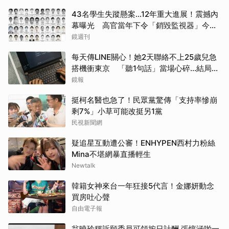
43名學生失蹤懸案...12年重大進展！震撼內
幕曝光 高官當年下令「銷毀監視器」今遭
逮
鏡週刊
每天傳LINE關心！她2天聯絡不上25歲兒急
搭機衝東京 「聽1句話」當場心碎...結局看
哭網
鏡報
挺柯名醫也急了！民眾黨驚傳「支持率慘崩
剩7%」小草可能改挺另1黨
民視新聞網
疑追星互動遭公審！ENHYPEN西村力粉絲
Mina不堪網暴直播輕生
Newtalk
韓籍女神來台一年狂接5代言！金娜妍動念
買房吐心聲
自由電子報
取消
翁曉玲稱訴願委員可領按日計酬 張惇涵啪一