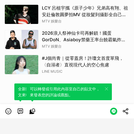
LCY 呂植宇攜《原子少年》兄弟高有翔、祖
安赴倫敦圓夢拍MV 從妝髮到攝影全自己
來！
MTV 娛樂台
2026浪人祭神仙卡司再解鎖！國蛋
GorDoN、Asiaboy禁藥王率台饒霸氣炸翻
府城 11 月安平重磅開躁！
MTV 娛樂台
#J個尚青｜從零蓋房！許瓊文首度單飛，
〈自溺者〉直視現代人的空心焦慮
LINE MUSIC
全新體驗！一鍵引用此內容，透過發布貼
可以轉發或引用此內容至自己的貼文中，
文來輕鬆表達個人立場。
來發表您的評論或觀點。
類別
服務條款
隱私權政策
服務聲明