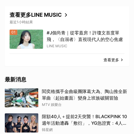
查看更多LINE MUSIC
最近1小時結果
01
#J個尚青｜從零蓋房！許瓊文首度單
飛，〈自溺者〉直視現代人的空心焦慮
LINE MUSIC
查看更多
最新消息
閻奕格攜手金曲級團隊葛大為、陶山推全新
單曲〈起始畫面〉變身上班族破關冒險
MTV 娛樂台
限額40人＋提前2天突襲！BLACKPINK 10
週年活動遭轟「敷衍」，YG急證實：4人確
定完全體出席
韓星網