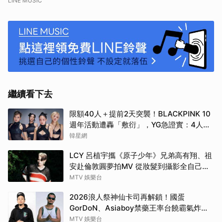
LINE MUSIC
繼續看下去
限額40人＋提前2天突襲！BLACKPINK 10
週年活動遭轟「敷衍」，YG急證實：4人確
定完全體出席
韓星網
LCY 呂植宇攜《原子少年》兄弟高有翔、祖
安赴倫敦圓夢拍MV 從妝髮到攝影全自己
來！
MTV 娛樂台
2026浪人祭神仙卡司再解鎖！國蛋
GorDoN、Asiaboy禁藥王率台饒霸氣炸翻
府城 11 月安平重磅開躁！
MTV 娛樂台