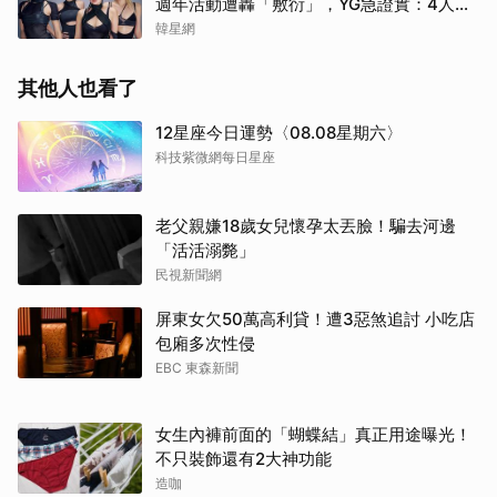
週年活動遭轟「敷衍」，YG急證實：4人確
定完全體出席
韓星網
其他人也看了
12星座今日運勢〈08.08星期六〉
科技紫微網每日星座
老父親嫌18歲女兒懷孕太丟臉！騙去河邊
「活活溺斃」
民視新聞網
屏東女欠50萬高利貸！遭3惡煞追討 小吃店
包廂多次性侵
EBC 東森新聞
女生內褲前面的「蝴蝶結」真正用途曝光！
不只裝飾還有2大神功能
造咖