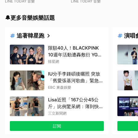
LINE TODAY 音樂
LINE TODAY 音樂
🔔更多音樂娛樂話題
追著韓星跑
演唱
限額40人！BLACKPINK
10週年活動遭轟敷衍 YG急
回應
韓星網
IU分手李鍾碩後曬照 突放
「舊愛張基河歌曲」緊急刪
除了
EBC 東森娛樂
Lisa近照「167公分45公
斤」比例驚呆網：薄到快消
失
三立新聞網
訂閱