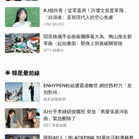
#J個尚青｜從零蓋房！許瓊文首度單飛，
〈自溺者〉直視現代人的空心焦慮
LINE MUSIC
閻奕格攜手金曲級團隊葛大為、陶山推全新
單曲〈起始畫面〉變身上班族破關冒險
MTV 娛樂台
🌟 韓星最前線
ENHYPEN粉絲遭霸凌離世 網控西村力「差
別對待」
緯來娛樂新聞
IU分手李鍾碩後曬照 突放「舊愛張基河歌
曲」緊急刪除了
EBC 東森娛樂
限額40人！BLACKPINK 10週年活動遭轟敷