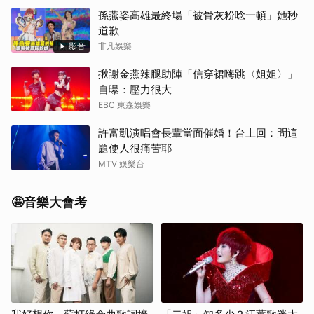
孫燕姿高雄最終場「被骨灰粉唸一頓」她秒
道歉
影音
非凡娛樂
揪謝金燕辣腿助陣「信穿裙嗨跳〈姐姐〉」
自曝：壓力很大
EBC 東森娛樂
許富凱演唱會長輩當面催婚！台上回：問這
題使人很痛苦耶
MTV 娛樂台
🤩音樂大會考