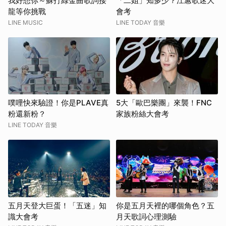
我好想你～蘇打綠金曲歌詞接
「二姐」知多少？江蕙歌迷大
龍等你挑戰
會考
LINE MUSIC
LINE TODAY 音樂
噗哩快來驗證！你是PLAVE真
5大「歐巴樂團」來襲！FNC
粉還新粉？
家族粉絲大會考
LINE TODAY 音樂
五月天登大巨蛋！「五迷」知
你是五月天裡的哪個角色？五
識大會考
月天歌詞心理測驗