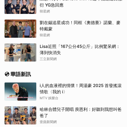
衍 YG急回應
韓星網
劉在錫追星成功！同框《奧德賽》諾蘭、麥
特戴蒙
韓星網
Lisa近照「167公分45公斤」比例驚呆網：
薄到快消失
三立新聞網
💿 華語新訊
i人的血液裡的情懷！周湯豪 2025 首發搖滾
情歌〈我的 i〉
MTV 娛樂台
哈林合體兒子開唱 庾恩利：好聽到我想叫爸
爸了
壹蘋新聞網