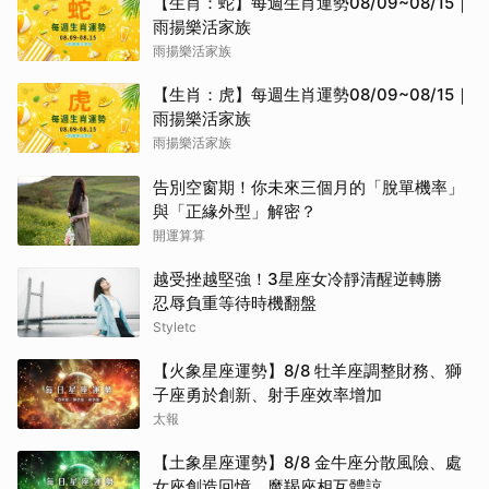
【生肖：蛇】每週生肖運勢08/09~08/15｜
雨揚樂活家族
雨揚樂活家族
【生肖：虎】每週生肖運勢08/09~08/15｜
雨揚樂活家族
雨揚樂活家族
告別空窗期！你未來三個月的「脫單機率」
與「正緣外型」解密？
開運算算
越受挫越堅強！3星座女冷靜清醒逆轉勝
忍辱負重等待時機翻盤
Styletc
【火象星座運勢】8/8 牡羊座調整財務、獅
子座勇於創新、射手座效率增加
太報
【土象星座運勢】8/8 金牛座分散風險、處
女座創造回憶、魔羯座相互體諒