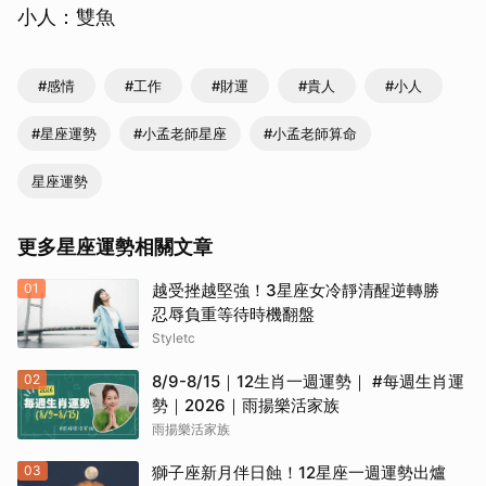
小人：雙魚
#感情
#工作
#財運
#貴人
#小人
#星座運勢
#小孟老師星座
#小孟老師算命
星座運勢
更多星座運勢相關文章
01
越受挫越堅強！3星座女冷靜清醒逆轉勝
忍辱負重等待時機翻盤
Styletc
02
8/9-8/15｜12生肖一週運勢｜ #每週生肖運
勢｜2026｜雨揚樂活家族
雨揚樂活家族
03
獅子座新月伴日蝕！12星座一週運勢出爐