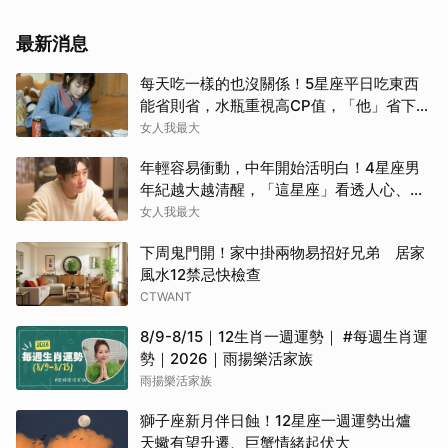
最新消息
每天吃一樣的也沒關係！5星座平日吃東西
能省則省，水瓶重視高CP值，「他」省下來
吃大餐
女人我最大
年輕容易衝動，中年開始活明白！4星座男
年紀越大越清醒，「這星座」看透人心、不
再討好任何人
女人我最大
下周鬼門開！家中掛兩物易招好兄弟 居家
風水12禁忌快檢查
CTWANT
8/9-8/15｜12生肖一週運勢｜ #每週生肖運
勢｜2026｜雨揚樂活家族
雨揚樂活家族
獅子座新月伴日蝕！12星座一週運勢出爐
天蠍有望升遷、巨蟹情緒起伏大