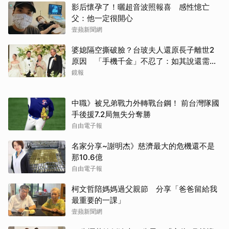
影后懷孕了！曬超音波照報喜 感性憶亡
父：他一定很開心
壹蘋新聞網
婆媳隔空撕破臉？台玻夫人還原長子離世2
原因 「手機千金」不忍了：如其說還需要
離開嗎？
鏡報
中職》被兄弟戰力外轉戰台鋼！ 前台灣隊國
手後援7.2局無失分奪勝
自由電子報
名家分享~謝明杰》慈濟最大的危機還不是
那10.6億
自由電子報
柯文哲陪媽媽過父親節 分享「爸爸留給我
最重要的一課」
壹蘋新聞網