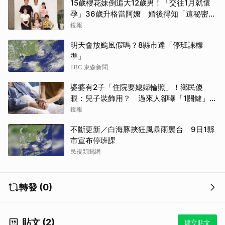
15歲櫻花妹倒追大12歲男！「交往1月就懷
孕」36歲升格當阿嬤 婚後得知「這秘密」
傻眼了
鏡報
明天會放颱風假嗎？8縣市達「停班課標
準」
EBC 東森新聞
婆婆有2子「住院要媳婦輪照」！鄉民傻
眼：兒子裝飾用？ 過來人卻曝「1關鍵」才
做決定
鏡報
不斷更新／白海豚挾狂風暴雨襲台 9日1縣
市宣布停班課
民視新聞網
轉發 (0)
貼文 (2)
建立貼文