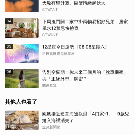
天蠍有望升遷、巨蟹情緒起伏大
CTWANT
04
下周鬼門開！家中掛兩物易招好兄弟 居家
風水12禁忌快檢查
CTWANT
05
12星座今日運勢〈08.08星期六〉
科技紫微網每日星座
06
告別空窗期！你未來三個月的「脫單機率」
與「正緣外型」解密？
開運算算
其他人也看了
颱風接近硬闖海邊觀浪「4口家-1」 9歲兒
捲入海裡消失了
取消
壹蘋新聞網