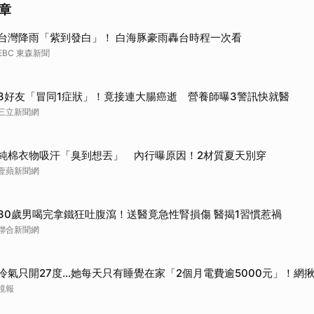
章
台灣降雨「紫到發白」！ 白海豚豪雨轟台時程一次看
EBC 東森新聞
3好友「冒同1症狀」！竟接連大腸癌逝 營養師曝3警訊快就醫
三立新聞網
純棉衣物吸汗「臭到想丟」 內行曝原因！2材質夏天別穿
壹蘋新聞網
30歲男喝完拿鐵狂吐腹瀉！送醫竟急性腎損傷 醫揭1習慣惹禍
聯合新聞網
冷氣只開27度…她每天只有睡覺在家「2個月電費逾5000元」！網
鏡報