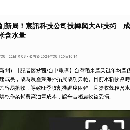
創新局！宸訊科技公司技轉興大AI技術 
米含水量
09月22日10:06 • 發布於 2024年09月20日10:14
新聞）【記者廖妙茜/台中報導】台灣稻米產業鏈年均產值
速成長，成為農產業海外拓展成功典範。目前水稻收割時
民容易搶收，導致旺季收割機調度困難，且搶收穀粒含水
烘乾作業耗費高油電成本，讓辛苦稻農收益受損。