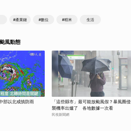
取消
#產業鏈
#數位
#稻米
生活
颱風動態
 中部以北戒慎防雨
「這些縣市」最可能放颱風假？暴風圈侵
襲機率出爐了 各地數據一次看
民視新聞網