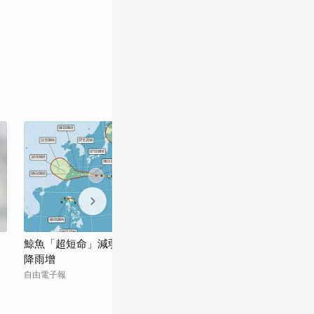
鯨魚「超短命」減弱降級 白海豚逼近明晚
白海豚直撲沖繩
降雨增
東-綠島週末停
自由電子報
華視新聞