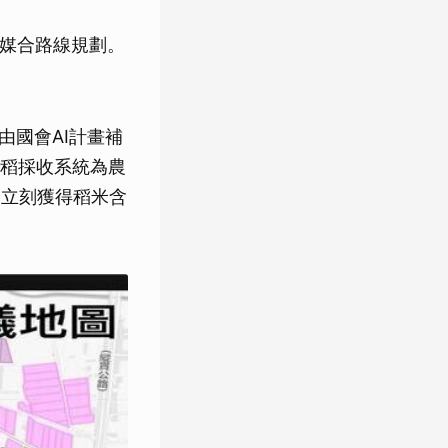
機媒合路線規劃。
由國會AI計畫補
稻採收系統為農
照立刻獲得稻米含