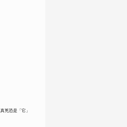
揪真兇恐是「它」