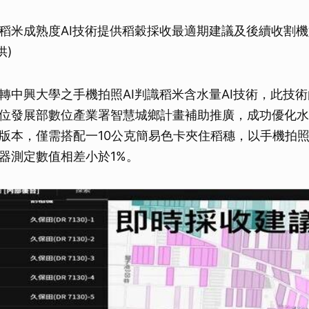
稻米成熟度AI技術提供稻穀採收最適期建議及後續收割
供)
轉中興大學之手機拍照AI判識稻米含水量AI技術，此技術
位發展部數位產業署智慧城鄉計畫補助推廣，成功優化水
版本，僅需搭配一10公克簡易色卡夾住稻穗，以手機拍
器測定數值相差小於1%。