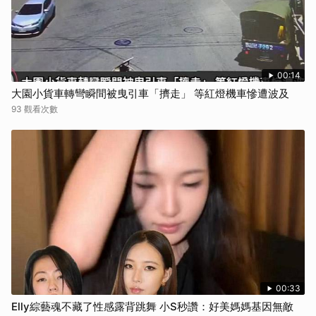
00:14
大園小貨車轉彎瞬間被曳引車「擠走」 等紅燈機車慘遭波及
93 觀看次數
00:33
Elly綜藝魂不藏了性感露背跳舞 小S秒讚：好美媽媽基因無敵