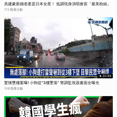
吳建豪新婚老婆是日本女星！ 低調現身演唱會當「最美粉絲」
712 觀看次數
01:48
驚悚墜樓案曝! 小狗從"3樓墜落" 警調監視器畫面全曝光
108 觀看次數