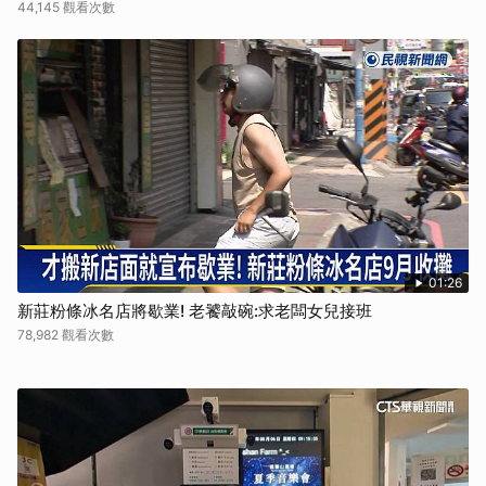
44,145 觀看次數
01:26
新莊粉條冰名店將歇業! 老饕敲碗:求老闆女兒接班
78,982 觀看次數