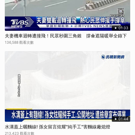
01:33
夫妻機車迴轉遭撞飛！民眾秒圍三角錐 撐傘遮陽暖舉全錄下
136,588 觀看次數
01:44
水溝蓋上曬麵線! 孫女留言炫耀"純手工"害麵線廠熄燈
213,423 觀看次數