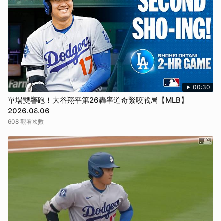
00:30
單場雙響砲！大谷翔平第26轟率道奇緊咬戰局【MLB】
2026.08.06
608 觀看次數