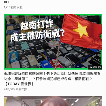
XD
1,716 觀看次數
09:25
柬埔寨詐騙園區移轉越南！包下飯店蓋巨型機房 越南鐵腕開查
防淪「泰國第二」？打擊跨國犯罪已成各國主權防衛戰？
【TODAY 看世界】
240,315 觀看次數