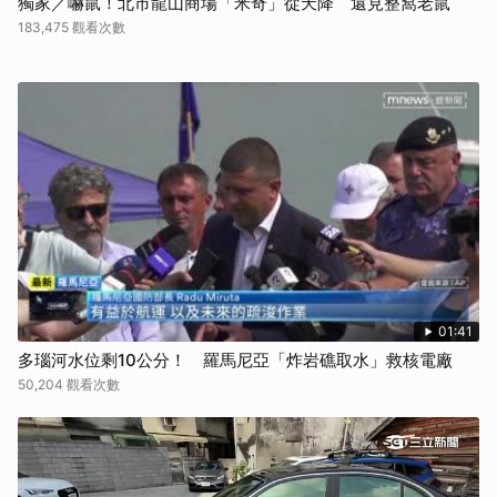
獨家／嚇鼠！北市龍山商場「米奇」從天降 還見整窩老鼠
183,475 觀看次數
01:41
多瑙河水位剩10公分！ 羅馬尼亞「炸岩礁取水」救核電廠
50,204 觀看次數