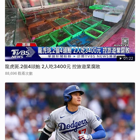
01:22
龍虎斑.2個4頭鮑 2人吃3400元 控旅遊業腐敗
88,696 觀看次數