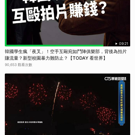
09:21
韓國學生瘋「夜叉」！空手互毆宛如鬥陣俱樂部，背後為拍片
賺流量？新型校園暴力難防止？【TODAY 看世界】
90,653 觀看次數