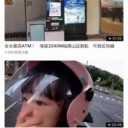
01:35
全台最高ATM！ 海拔2240M福壽山設新點 可就近領錢
4,986 觀看次數
00:46