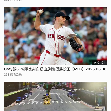
01:04
Gray飆8K領軍完封白襪 並列聯盟勝投王【MLB】2026.08.06
253 觀看次數