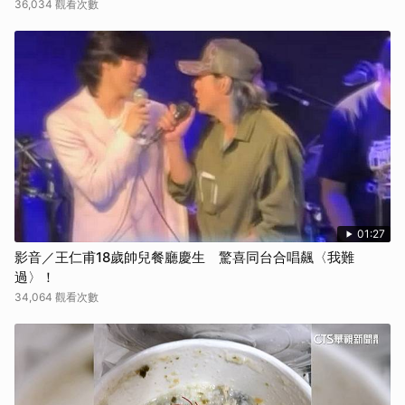
36,034 觀看次數
01:27
影音／王仁甫18歲帥兒餐廳慶生 驚喜同台合唱飆〈我難
過〉！
34,064 觀看次數