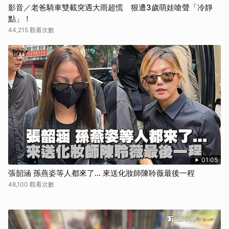
影音／老爸騎車雙載突遇大雨超慌 狠遭3歲萌娃嗆聲「冷靜
點」！
44,215 觀看次數
01:05
張韶涵 孫燕姿等人都來了... 來送化妝師陳聆薇最後一程
48,100 觀看次數