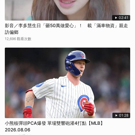
取消
02:41
影音／李多慧生日「砸50萬做愛心」！ 載「滿車物資」親走
訪偏鄉
12,696 觀看次數
01:28
小熊核彈頭PCA爆發 單場雙響砲灌4打點【MLB】
2026.08.06