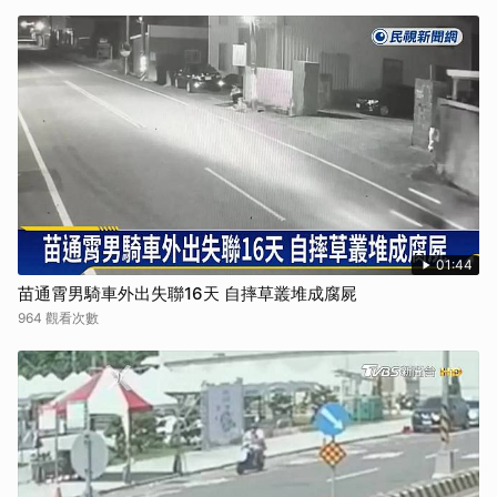
01:44
苗通霄男騎車外出失聯16天 自摔草叢堆成腐屍
964 觀看次數