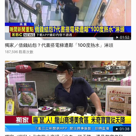
01:52
獨家／借錢結怨？代書搭電梯遭鄰「100度熱水」淋頭
187,596 觀看次數
01:38