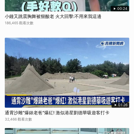
00:24
小鐘又跳震胸舞被狠酸老 火大回擊:不用來我這邊
186,465 觀看次數
01:26
通霄沙雕"爆錶老爸"爆紅! 激似港星劉德華吸遊客打卡
32,466 觀看次數