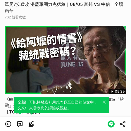
單局7安猛攻 湛藍軍團力克猛象｜08/05 富邦 VS 中信｜全場
精華
762 觀看次數
09:39
《給阿嬤的情書》狂賣20億人民幣！一封家書竟掀新加坡「統
全新體驗！一鍵引用此內容，透過發布貼
可以轉發或引用此內容至自己的貼文中，
戰」恐慌和大馬尋根熱？國台辦狂蹭阿嬤喊同根同源？
文來輕鬆表達個人立場。
來發表您的評論或觀點。
【TODAY 看世界】
235,986 觀看次數