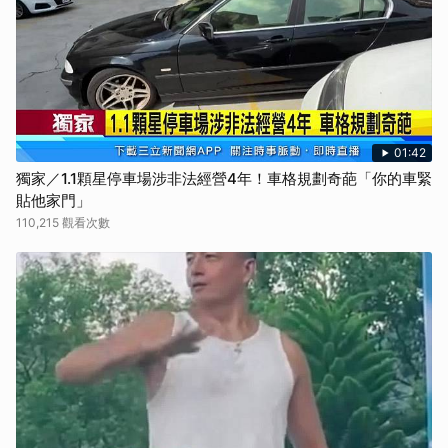
01:42
獨家／1.1顆星停車場涉非法經營4年！車格規劃奇葩「你的車緊
貼他家門」
110,215 觀看次數