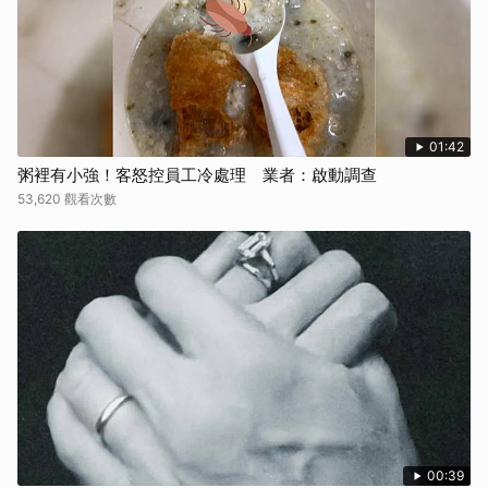
01:42
粥裡有小強！客怒控員工冷處理 業者：啟動調查
53,620 觀看次數
00:39