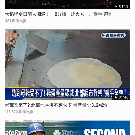
01:13
大稻埕夏日節人潮滿！ 8分鐘「煙火秀」、歌手演唱
361 觀看次數
01:46
蛋荒又來了? 北部地區供不應求 雞蛋產量少3成喊漲
116,870 觀看次數