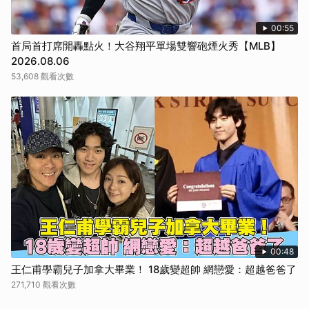
00:55
首局首打席開轟點火！大谷翔平單場雙響砲煙火秀【MLB】
2026.08.06
53,608 觀看次數
00:48
王仁甫學霸兒子加拿大畢業！ 18歲變超帥 網戀愛：超越爸爸了
271,710 觀看次數