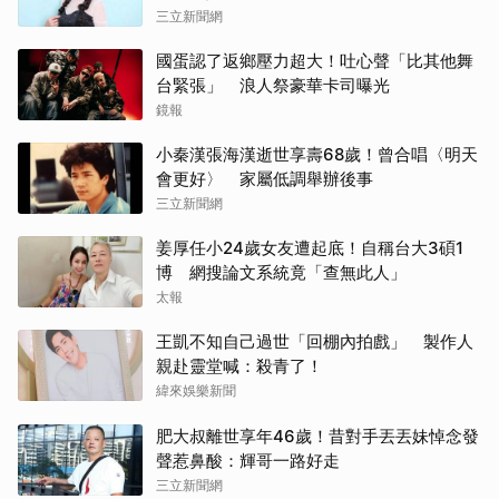
三立新聞網
國蛋認了返鄉壓力超大！吐心聲「比其他舞
台緊張」 浪人祭豪華卡司曝光
鏡報
小秦漢張海漢逝世享壽68歲！曾合唱〈明天
會更好〉 家屬低調舉辦後事
三立新聞網
姜厚任小24歲女友遭起底！自稱台大3碩1
博 網搜論文系統竟「查無此人」
太報
王凱不知自己過世「回棚內拍戲」 製作人
親赴靈堂喊：殺青了！
緯來娛樂新聞
肥大叔離世享年46歲！昔對手丟丟妹悼念發
聲惹鼻酸：輝哥一路好走
三立新聞網