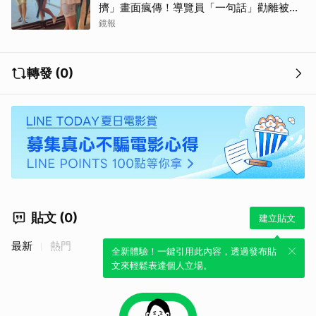
擠」畫面瘋傳！導覽員「一句話」勸離被狂
讚
鏡報
取消
轉發 (0)
貼文 (0)
建立貼文
最新
熱門
全新體驗！一鍵引用此內容，透過發布貼
文來輕鬆表達個人立場。