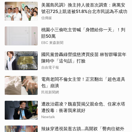
美麗島民調》換主持人後首次調查：蔣萬安
號召725上凱道被51.8%台北市民認為不成功
信傳媒
桃園小三偷吃主管喊「身體給你一天」！判
賠50萬
EBC 東森新聞
國民黨曾轟綠營擋慈濟買疫苗 林智群曝當年
陳時中「這句話」打臉
自由電子報
電商老闆不倫女主管！正宮翻出「超色道具
包」崩潰
民視新聞網
遭政治霸凌？魏嘉賢揭父親命危、住家水塔
遭投毒：衝著我來就好
Newtalk
辣妹穿透視裝逛古蹟…高開衩「臀肉往裙外