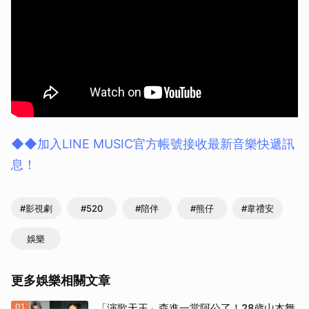
◆◆加入LINE MUSIC官方帳號接收最新音樂快遞訊
息！
#影視劇
#520
#陪伴
#熊仔
#韋禮安
娛樂
更多娛樂相關文章
01
「演歌天王」森進一當阿公了！28歲山本舞