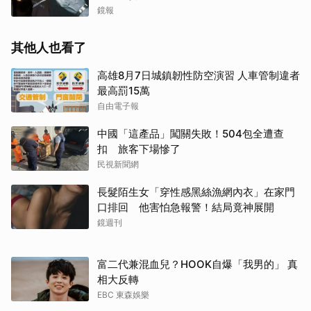
鏡報
其他人也看了
高雄8月7日城鎮韌性防空演習 人車管制違者
最高罰15萬
自由電子報
中國「這產品」闖關失敗！504包全遭查
扣 旅客下場慘了
民視新聞網
長髮陌生女「穿性感黑絲漁網內衣」在家門
口排回 他害怕急報警！結局竟神展開
鏡週刊
富二代兼混血兒？HOOK自爆「我男的」 真
相大反轉
EBC 東森娛樂