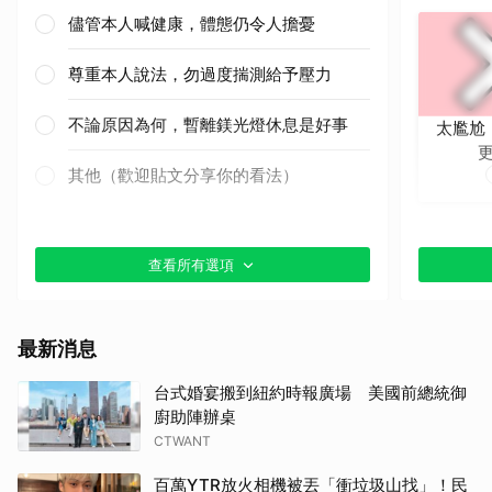
儘管本人喊健康，體態仍令人擔憂
尊重本人說法，勿過度揣測給予壓力
不論原因為何，暫離鎂光燈休息是好事
太尷尬
其他（歡迎貼文分享你的看法）
查看所有選項
最新消息
台式婚宴搬到紐約時報廣場 美國前總統御
廚助陣辦桌
CTWANT
百萬YTR放火相機被丟「衝垃圾山找」！民