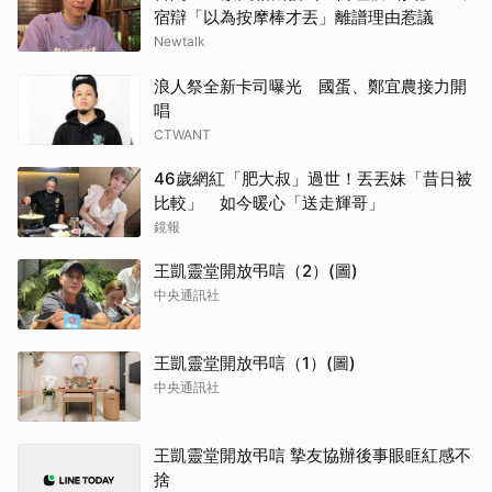
宿辯「以為按摩棒才丟」離譜理由惹議
Newtalk
浪人祭全新卡司曝光 國蛋、鄭宜農接力開
唱
CTWANT
46歲網紅「肥大叔」過世！丟丟妹「昔日被
比較」 如今暖心「送走輝哥」
鏡報
王凱靈堂開放弔唁（2）(圖)
中央通訊社
王凱靈堂開放弔唁（1）(圖)
中央通訊社
王凱靈堂開放弔唁 摯友協辦後事眼眶紅感不
捨