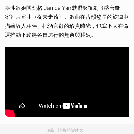
率性歌姬閻奕格 Janice Yan獻唱影視劇《盛唐奇
案》片尾曲〈從未走遠〉。歌曲在古韻悠長的旋律中
描繪故人相伴、把酒言歡的珍貴時光，也寫下人在命
運推動下終將各自遠行的無奈與釋然。
廣告（請繼續閱讀本文）