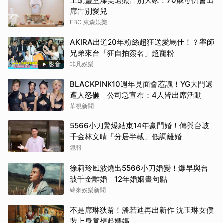
王凱靈堂燦笑遺照告別大家！70歲母仍會出
席告別愛兒
EBC 東森娛樂
AKIRA出道20年粉絲超狂送愛馬仕！？率師
兄弟來台「狂自拍簽名」超寵粉
影音
非凡娛樂
BLACKPINK10週年見面會惹議！YG大門還
遭人怒砸 公司急宣布：4人皆出席活動
華視新聞
5566小刀驚爆結束14年豪門婚！傳與台玻
千金林文晴「分居半載」低調離婚
鏡報
徐莉玲風波燒出5566小刀婚變！爆早與台
玻千金離婚 12年婚姻畫句點
緯來娛樂新聞
不是席琳狄翁！潘若迪再出新作 沈玉琳女僕
裝上身竟想起媽媽