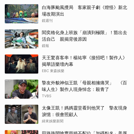
白海豚颱風攪局 客家親子劇《燈怪》新北
場改期演出
鏡週刊
閻奕格化身上班族「崩潰到極限」！豁出去
活自己 親揭背後原因
鏡報
天王驚喜客串！楊祐寧《接招吧！製作人》
揭華語樂壇內幕
EBC 東森娛樂
摯友外貌神似王凱「母親相擁痛哭」 《百
味人生》製作人現身悼念：殺青了
TVBS
太像王凱！媽媽靈堂看到他哭了 摯友現身
淚憶：很會照顧人
緯來娛樂新聞
田路路開嗆曹雨婷不配位「加碼點名」姜厚