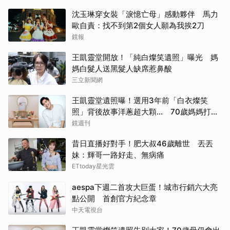
沈玉琳穿女裝「淚憶亡母」感動夥伴 馬力
歐自責：找不到第2個女人願為我挨2刀
鏡報
王凱靈堂開放！「純白燦笑遺照」曝光 媽
媽白髮人送黑髮人缺席惹鼻酸
三立新聞網
王凱靈堂遺照曝！選用3年前「白衣燦笑
照」背後故事洋蔥超大顆... 70歲媽媽打破
禁忌送愛子
鏡週刊
昔日直播好對手！肥大叔46歲離世 丟丟
妹：輝哥一路好走、無病痛
ETtoday星光雲
aespa下週二首攻大巨蛋！城市行銷六大亮
點公開 首創官方紀念章
中天電視台