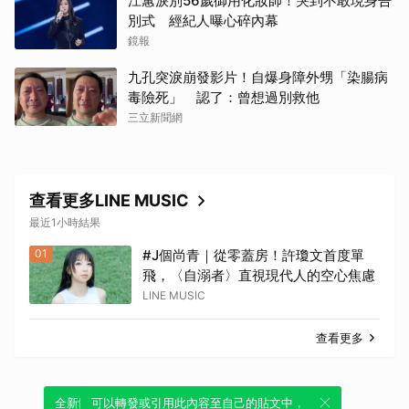
江蕙淚別56歲御用化妝師！哭到不敢現身告
別式 經紀人曝心碎內幕
鏡報
九孔突淚崩發影片！自爆身障外甥「染腸病
毒險死」 認了：曾想過別救他
三立新聞網
查看更多LINE MUSIC
最近1小時結果
01
#J個尚青｜從零蓋房！許瓊文首度單
飛，〈自溺者〉直視現代人的空心焦慮
LINE MUSIC
查看更多
全新體驗！一鍵引用此內容，透過發布貼
可以轉發或引用此內容至自己的貼文中，