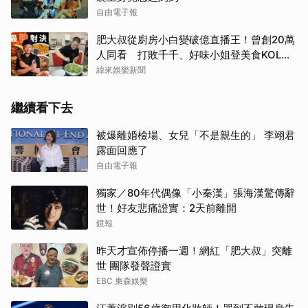
自由電子報
肥大叔從廚房小白變破億直播王！曾創20萬
人同看 打敗千千、好味小姐登美食KOL冠
軍
緯來娛樂新聞
繼續看下去
被爆離婚檢場、女兒「不是親生的」 李翊君
露面回應了
自由電子報
獨家／80年代偶像「小秦漢」張海漢驚傳辭
世！好友悲痛證實：2天前離開
鏡報
昨天才宣佈停播一週！網紅「肥大叔」突離
世 團隊發聲證實
EBC 東森娛樂