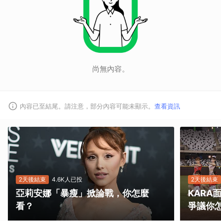
尚無內容。
內容已至結尾。請注意，部分內容可能未顯示。
查看資訊
2天後結束
4.6K人已投
2天後結束
亞莉安娜「暴瘦」掀論戰，你怎麼
KAR
看？
爭議你