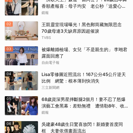
香順產報喜：母子均安 老公秒「送愛心」
閃炸
鏡報
02
王凱靈堂現場曝光！黑色郵筒藏無限思念
70歲母連3天缺席原因超催淚
TVBS
03
被爆離婚檢場、女兒「不是親生的」 李翊君
露面回應了
自由電子報
04
Lisa零修圖近照流出！167公分45公斤逆天
比例 網驚：根本薄到快消失
三立新聞網
05
68歲資深男星摔斷腿2個月！妻不忍了怒爆
演藝工會黑幕：差勁無禮 遭情勒8年、收
二手探病禮
鏡報
06
吳建豪48歲生日驚喜放閃！新婚妻首度同
框 夫妻依偎畫面流出