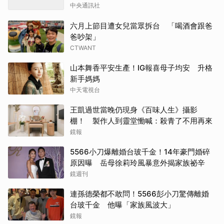
中央通訊社
六月上節目遭女兒當眾拆台 「喝酒會跟爸
爸吵架」
CTWANT
山本舞香平安生產！IG報喜母子均安 升格
新手媽媽
中天電視台
王凱過世當晚仍現身《百味人生》攝影
棚！ 製作人到靈堂慟喊：殺青了不用再來
鏡報
5566小刀爆離婚台玻千金！14年豪門婚碎
原因曝 岳母徐莉玲風暴意外揭家族祕辛
鏡週刊
連孫德榮都不敢問！5566彭小刀驚傳離婚
台玻千金 他曝「家族風波大」
鏡報