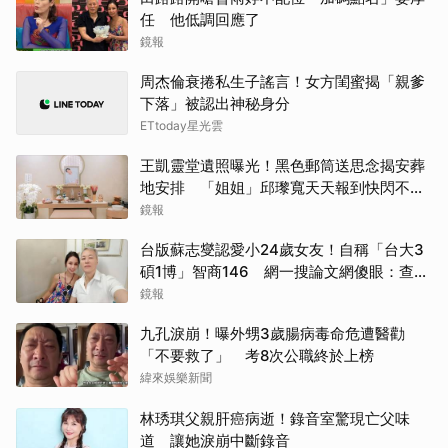
任 他低調回應了
鏡報
周杰倫衰捲私生子謠言！女方閨蜜揭「親爹
下落」被認出神秘身分
ETtoday星光雲
王凱靈堂遺照曝光！黑色郵筒送思念揭安葬
地安排 「姐姐」邱瓈寬天天報到快閃不受
訪
鏡報
台版蘇志燮認愛小24歲女友！自稱「台大3
碩1博」智商146 網一搜論文網傻眼：查無
此人
鏡報
九孔淚崩！曝外甥3歲腸病毒命危遭醫勸
「不要救了」 考8次公職終於上榜
緯來娛樂新聞
林琇琪父親肝癌病逝！錄音室驚現亡父味
道 讓她淚崩中斷錄音