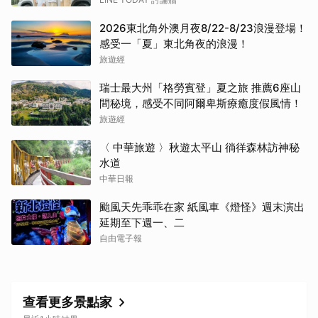
2026東北角外澳月夜8/22-8/23浪漫登場！
感受一「夏」東北角夜的浪漫！
旅遊經
瑞士最大州「格勞賓登」夏之旅 推薦6座山
間秘境，感受不同阿爾卑斯療癒度假風情！
旅遊經
〈 中華旅遊 〉秋遊太平山 徜徉森林訪神秘
水道
中華日報
颱風天先乖乖在家 紙風車《燈怪》週末演出
延期至下週一、二
自由電子報
查看更多景點家