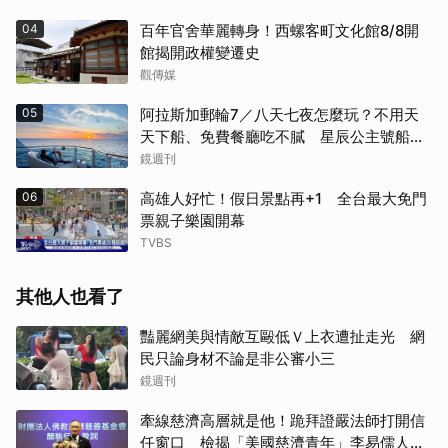
04
百年官舍華麗轉身！西螺客町文化館8/8開
館揭開政權變遷史
觀傳媒
05
阿拉斯加郵輪7／八天七夜怎麼玩？不用天
天下船、免費餐廳吃不膩 星辰公主號船上
一日生活公開
鏡週刊
06
高雄人好忙！假日景點再+1 全台最大免門
票親子樂園開幕
TVBS
其他人也看了
豔麗網美與情敵互毆低Ｖ上衣遭扯走光 網
民只論身材不論是非公審小三
鏡週刊
牽線慈濟高層就是他！跪拜證嚴法師打開信
任窗口 檢揭「美國慈濟青年」李易儒人脈