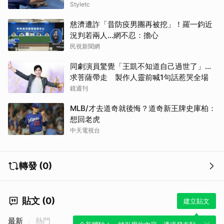
Styletc
慈濟遭詐「昔防疫男團再被挖」！羅一鈞近
況判若兩人…網不忍：擔心
民視新聞網
同劇演員驚覺「王凱不知道自己過世了」...
求菩薩帶走 製作人靈前喊1句話惹哭全場
鏡週刊
MLB/才去道奇就後悔？道奇新王牌史庫柏：
想回老虎
中天電視台
轉發 (0)
貼文 (0)
建立貼文
最新
熱門