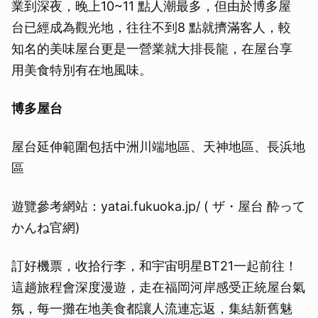
業到深夜，晚上10~11 點人潮最多，但由於博多屋
台已經成為觀光地，往往不到8 點就擠滿客人，較
知名的美味屋台更是一營業就大排長龍，在屋台享
用美食特別有在地風味。
博多屋台
屋台延伸範圍包括中洲川端地區、天神地區、長浜地
區
遊覽參考網站：yatai.fukuoka.jp/ ( ザ・屋台 酔って
かんね官網)
訂好機票，收拾行李，和宇宙明星BT21一起前往！
這趟旅程會深度漫遊，走在福岡河岸感受正統屋台氣
氛，每一攤在地美食都讓人流連忘返，集結新舊魅