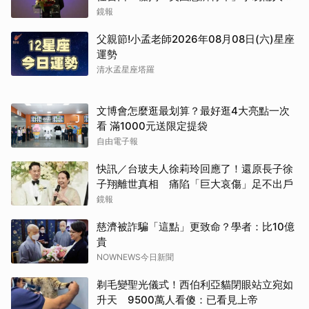
網絡
鏡報
父親節!小孟老師2026年08月08日(六)星座
運勢
清水孟星座塔羅
文博會怎麼逛最划算？最好逛4大亮點一次
看 滿1000元送限定提袋
自由電子報
快訊／台玻夫人徐莉玲回應了！還原長子徐
子翔離世真相 痛陷「巨大哀傷」足不出戶
鏡報
慈濟被詐騙「這點」更致命？學者：比10億
貴
NOWNEWS今日新聞
剃毛變聖光儀式！西伯利亞貓閉眼站立宛如
升天 9500萬人看傻：已看見上帝