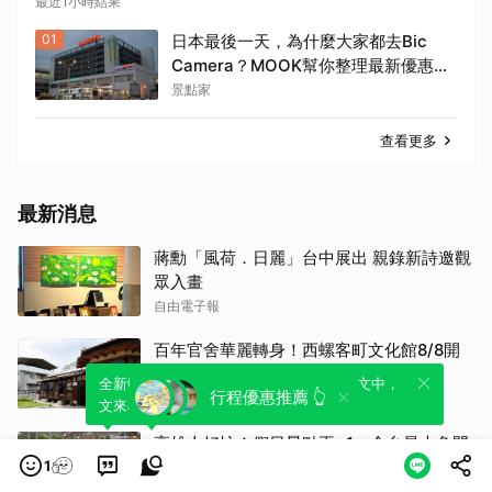
最近1小時結果
01
日本最後一天，為什麼大家都去Bic
Camera？MOOK幫你整理最新優惠
券，行前趕快存手機，結帳直接用，最
景點家
高省10%
查看更多
最新消息
蔣勳「風荷．日麗」台中展出 親錄新詩邀觀
眾入畫
自由電子報
百年官舍華麗轉身！西螺客町文化館8/8開
館揭開政權變遷史
全新體驗！一鍵引用此內容，透過發布貼
可以轉發或引用此內容至自己的貼文中，
行程優惠推薦 👆
觀傳媒
文來輕鬆表達個人立場。
來發表您的評論或觀點。
高雄人好忙！假日景點再+1 全台最大免門
1
票親子樂園開幕
TVBS