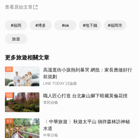
查看原始文章
#福岡
#博多
#ok
#地下鐵
#福岡市
旅遊
更多旅遊相關文章
01
高溫逛街小孩熱到暴哭 網批：家長應做好行
前規劃
LINE TODAY 討論牆
02
職人匠心打造 台北象山腳下暗藏英倫花徑
享民頭條
03
〈 中華旅遊 〉秋遊太平山 徜徉森林訪神秘
水道
中華日報