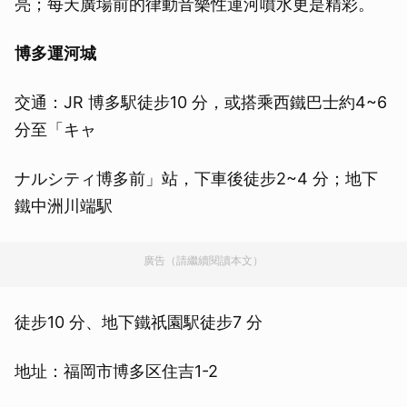
亮；每天廣場前的律動音樂性運河噴水更是精彩。
博多運河城
交通：JR 博多駅徒步10 分，或搭乘西鐵巴士約4~6
分至「キャ
ナルシティ博多前」站，下車後徒步2~4 分；地下
鐵中洲川端駅
廣告（請繼續閱讀本文）
徒步10 分、地下鐵祇園駅徒步7 分
地址：福岡市博多区住吉1-2