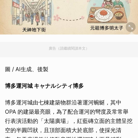
廣告（請繼續閱讀本文）
圖 / AI生成、後製
博多運河城 キャナルシティ博多
博多運河城由七棟建築物群沿著運河蜿蜒，其中
OPA 的建築最亮眼，為了配合運河的彎度及常常舉
行表演活動的「太陽廣場」，紅藍磚立面的主體呈挖
空的半圓凹狀，且頂部面積大於底部，使採光清