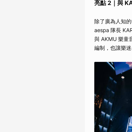
亮點 2｜與 
除了廣為人知的
aespa 隊長 K
與 AKMU 樂
編制，也讓樂迷