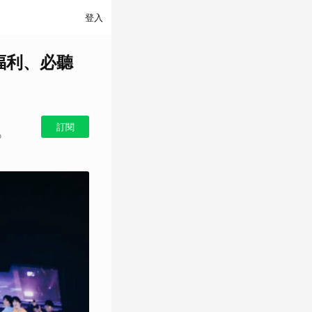
登入
價福利、必聽
訂閱
o