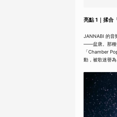
亮點 1｜揉
JANNABI
——盆唐。那種
「Chambe
動，被歌迷譽為