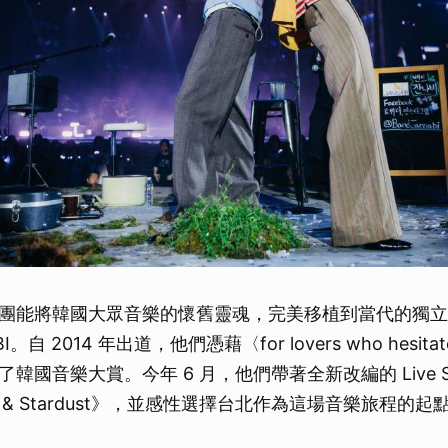
團能將韓國大眾音樂的懷舊靈魂，完美移植到當代的獨立
I。自 2014 年出道，他們憑藉〈for lovers who hesi
韓國音樂大賞。今年 6 月，他們帶著全新改編的 Live S
t & Stardust》，並感性選擇台北作為這場音樂旅程的起