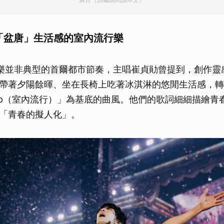
合「盆唐」生活感的室內流行樂
 的音樂並非典型的首爾都市節奏，主唱崔貞勛曾提到，創作
帶著夕陽餘暉、坐在長椅上吃著冰淇淋的悠閒生活感，轉
r Pop（室內流行）」為基底的曲風。他們的歌詞細細描繪
「青春的擬人化」。