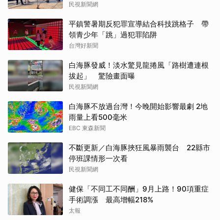
民視新聞網
平鎮警暑期反犯罪宣導結合科技跳格子 帶
領青少年「跳」過犯罪陷阱
台灣好新聞
白海豚發威！淡水驚見龍捲風「路樹遭連根
拔起」 驚險畫面曝
民視新聞網
白海豚不放過台灣！今晚開始影響最劇 2地
雨量上看500毫米
EBC 東森新聞
不斷更新／白海豚挾狂風暴雨襲台 22縣市
停班課情形一次看
民視新聞網
健保「不同工不同酬」9月上路！90項重症
手術調漲 最高增幅218%
太報