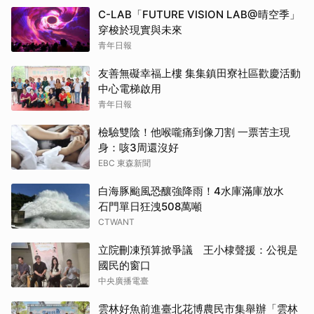
C-LAB「FUTURE VISION LAB@晴空季」
穿梭於現實與未來
青年日報
友善無礙幸福上樓 集集鎮田寮社區歡慶活動
中心電梯啟用
青年日報
檢驗雙陰！他喉嚨痛到像刀割 一票苦主現
身：咳3周還沒好
EBC 東森新聞
白海豚颱風恐釀強降雨！4水庫滿庫放水
石門單日狂洩508萬噸
CTWANT
立院刪凍預算掀爭議 王小棣聲援：公視是
國民的窗口
中央廣播電臺
雲林好魚前進臺北花博農民市集舉辦「雲林