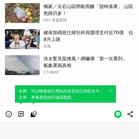
獨家／尖石山區間歇雨釀「甜柿落果」 山區
危路仍多！
EBC 東森新聞
健保加碼挹注婦兒科與護理支付近70億 估
9月上路
太報
淡水驚見龍捲風！網嚇壞「第一次看到」
氣象署揭真相
CTWANT
全新體驗！一鍵引用此內容，透過發布貼
可以轉發或引用此內容至自己的貼文中，
文來輕鬆表達個人立場。
來發表您的評論或觀點。
類別
服務條款
隱私權政策
服務聲明