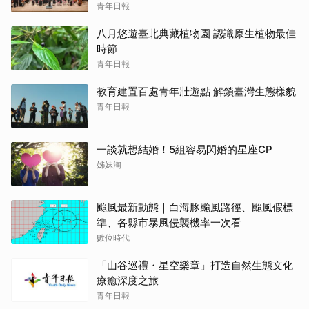
青年日報
八月悠遊臺北典藏植物園 認識原生植物最佳
時節
青年日報
教育建置百處青年壯遊點 解鎖臺灣生態樣貌
青年日報
一談就想結婚！5組容易閃婚的星座CP
姊妹淘
颱風最新動態｜白海豚颱風路徑、颱風假標
準、各縣市暴風侵襲機率一次看
數位時代
「山谷巡禮・星空樂章」打造自然生態文化
療癒深度之旅
青年日報