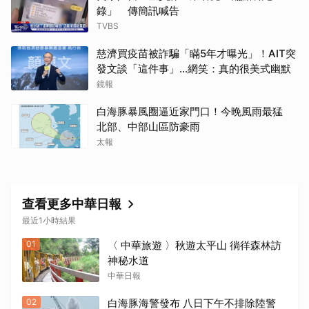
錄」 傳簡訊喊告
TVBS
慈濟買疫苗被詐騙「瞞5年才曝光」！AIT突
發文談「這件事」…網笑：真的很美式幽默
鏡報
白海豚暴風圈逼近家門口！今晚風雨最猛
北部、中部山區防豪雨
太報
查看更多中華日報
最近1小時結果
01
〈 中華旅遊 〉秋遊太平山 徜徉森林訪
神秘水道
中華日報
02
白海豚海警發布 八日下午不排除陸警