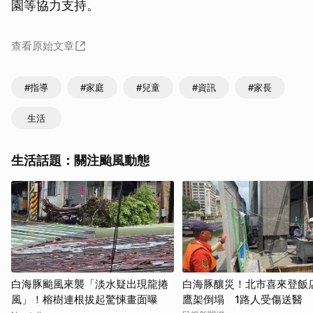
園等協力支持。
查看原始文章
#指導
#家庭
#兒童
#資訊
#家長
生活
生活話題：關注颱風動態
白海豚颱風來襲「淡水疑出現龍捲
白海豚釀災！北市喜來登飯
風」！榕樹連根拔起驚悚畫面曝
鷹架倒塌 1路人受傷送醫