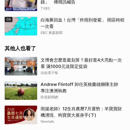
錄」 傳簡訊喊告
TVBS
06
白海豚回血！台灣「炸雨到發紫」 雨區時程
一次看
EBC 東森新聞
其他人也看了
文博會怎麼逛最划算？最好逛4大亮點一次
看 滿1000元送限定提袋
自由電子報
Andrew Flintoff 卸任英格蘭雄獅隊主帥
專注澳洲執教
民視新聞網
雨揚老師》12生肖農曆7月運勢：羊寶寶財
機湧現、狗寶寶大展身手(下)
Newtalk