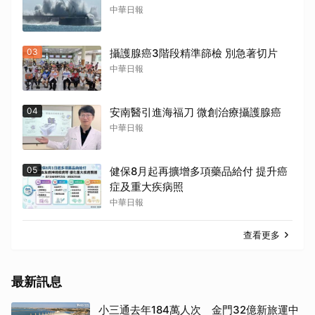
中華日報
03
攝護腺癌3階段精準篩檢 別急著切片
中華日報
04
安南醫引進海福刀 微創治療攝護腺癌
中華日報
05
健保8月起再擴增多項藥品給付 提升癌
症及重大疾病照
中華日報
查看更多
最新訊息
小三通去年184萬人次 金門32億新旅運中