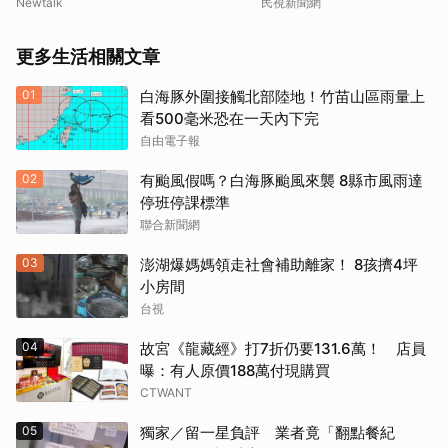
Newtalk
民視新聞網
更多生活相關文章
01
白海豚外圍接觸北部陸地！竹苗山區雨量上
看500毫米恐在一天內下完
自由電子報
02
有颱風假嗎？白海豚颱風來襲 8縣市風雨達
停班停課標準
聯合新聞網
03
澎湖爆媽媽領走社會補助離家！ 8孩擠4坪
小房間
台視
04
故宮《龍藏經》打7折仍要131.6萬！ 店員
曝：有人原價188萬付現購買
CTWANT
05
獨家／留一星負評 業者竟「翻點餐紀