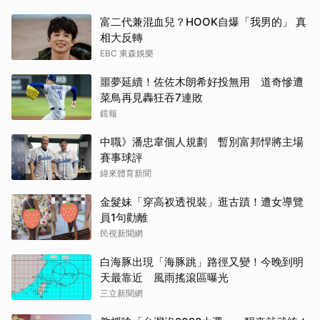
富二代兼混血兒？HOOK自爆「我男的」 真
相大反轉
EBC 東森娛樂
噩夢延續！佐佐木朗希好投無用 道奇慘遭
菜鳥再見轟狂吞7連敗
鏡報
中職》潘忠韋個人規劃 暫別富邦悍將主場
賽事球評
緯來體育新聞
金髮妹「穿高衩透視裝」逛古蹟！遭女導覽
員1句勸離
民視新聞網
白海豚出現「海豚跳」路徑又變！今晚到明
天最靠近 風雨搖滾區曝光
三立新聞網