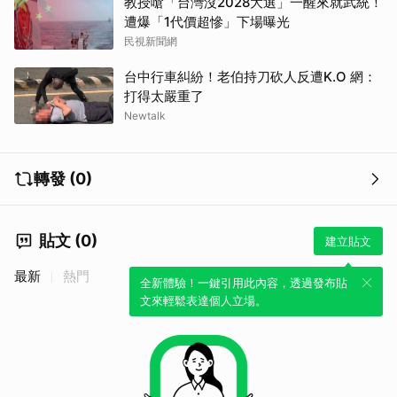
教授嗆「台灣沒2028大選」一醒來就武統！
遭爆「1代價超慘」下場曝光
民視新聞網
台中行車糾紛！老伯持刀砍人反遭K.O 網：
打得太嚴重了
Newtalk
轉發 (0)
取消
貼文 (0)
建立貼文
最新
熱門
全新體驗！一鍵引用此內容，透過發布貼
文來輕鬆表達個人立場。