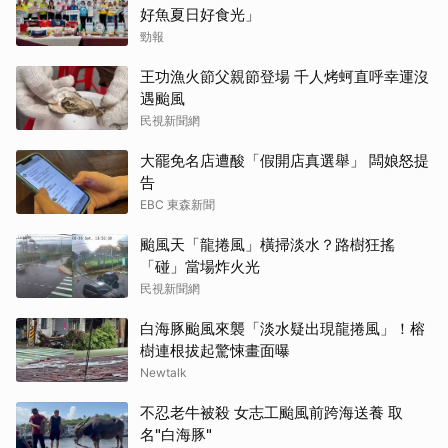
好魚夏日好食光」
勁報
王功漁火節父親節登場 千人烤蚵直呼幸運沒
遇颱風
民視新聞網
大罷免名店遭酸「假開店真選舉」 闆娘怒提
告
EBC 東森新聞
颱風天「龍捲風」橫掃淡水？路樹狂搖
「碰」當場炸火光
民視新聞網
白海豚颱風來襲「淡水疑出現龍捲風」！榕
樹連根拔起驚悚畫面曝
Newtalk
不忍老牛被殺 女志工颱風前跨海送養 取
名"白海豚"