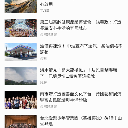
心啟用
TVBS
第三屆高齡健康產業博覽會 張善政：打造
長輩安心生活的宜居城市
台灣好新聞
油價再凍漲！ 中油宣布下週汽、柴油價格不
調整
台視
淡水驚見「超大龍捲風」！居民目擊嚇壞
了 已釀災情…氣象署這樣說
鏡報
南市府打造圖書館文化平台 跨國藝術展演
豐富市民閱讀與生活體驗
台灣好新聞
台北愛樂少年管樂團《英雄傳說》8/16中山
堂登場