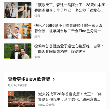
「演歌天王」森進一當阿公了！28歲山本舞
香順產報喜：母子均安 老公秒「送愛心」
閃炸
鏡報
快訊／5566彭小刀證實離婚！曬一家人溫
馨合照 坦承與台玻二千金Tina已分開一段
時間
鏡報
徐莉玲首發聲談愛子過世心路歷程 自曝：
可能因此同情張柏芝、誤信謠言
太報
查看更多Blow 吹音樂
最近1小時結果
01
滅火器成軍26年首度攻蛋！大正：「終
於借到傳說中，這間敦化北路南京東路
的一萬人的Livehouse了！」
Blow 吹音樂