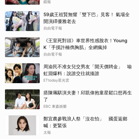
上
鏡報
59歲王祖賢無懼「雙下巴」見客！ 氣場全
開演繹優雅老去
自由電子報
《王室死對頭》車世界性感脫衣！Young
K「手摸許楠儁胸肌」全網瘋掉
自由電子報
周渝民不准女兒交男友「開天價聘金」 喻
虹淵爆料：說誰交往就揍誰
ETtoday星光雲
搭陳珮騏演夫妻！邱凱偉抱童星鬆口想再生
了
EBC 東森娛樂
鄭宜農參戰浪人祭「沒在怕」 國蛋返鄉
喊：更緊張
太報