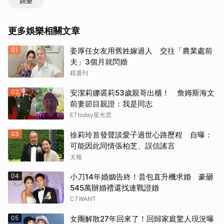
娛樂
更多娛樂相關文章
01
姜厚任女友用舊姓嫁過人 交往「農業處前
取消
夫」3個月就閃婚
鏡週刊
02
安潔莉娜裘莉53歲親哥出櫃！ 詹姆斯海文
前妻節目親證：我是同志
ETtoday星光雲
03
徐莉玲首發聲談愛子過世心路歷程 自曝：
可能因此同情張柏芝、誤信謠言
太報
04
小刀14年婚姻告終！昔包直升機求婚 豪砸
545萬辦婚禮還找連戰證婚
CTWANT
05
女團解散27年回來了！回歸家庭驚人現況曝