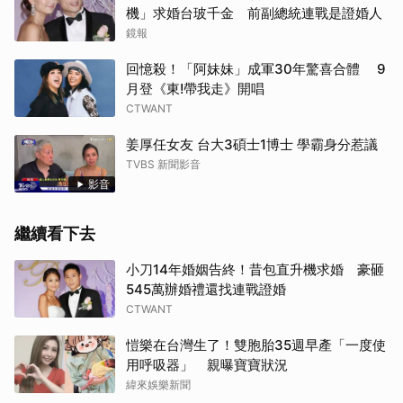
機」求婚台玻千金 前副總統連戰是證婚人
鏡報
回憶殺！「阿妹妹」成軍30年驚喜合體 9
月登《東!帶我走》開唱
CTWANT
姜厚任女友 台大3碩士1博士 學霸身分惹議
TVBS 新聞影音
影音
繼續看下去
小刀14年婚姻告終！昔包直升機求婚 豪砸
545萬辦婚禮還找連戰證婚
CTWANT
愷樂在台灣生了！雙胞胎35週早產「一度使
用呼吸器」 親曝寶寶狀況
緯來娛樂新聞