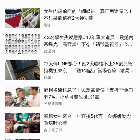
女生內褲前面的「蝴蝶結」真正用途曝光！
不只裝飾還有2大神功能
造咖
43名學生失蹤懸案...12年重大進展！震撼內
幕曝光 高官當年下令「銷毀監視器」今遭
逮
鏡週刊
每天傳LINE關心！她2天聯絡不上25歲兒急
搭機衝東京 「聽1句話」當場心碎...結局看
哭網
鏡報
挺柯名醫也急了！民眾黨驚傳「支持率慘崩
剩7%」小草可能改挺另1黨
民視新聞網
韓籍女神來台一年狂接5代言！金娜妍動念
買房吐心聲
自由電子報