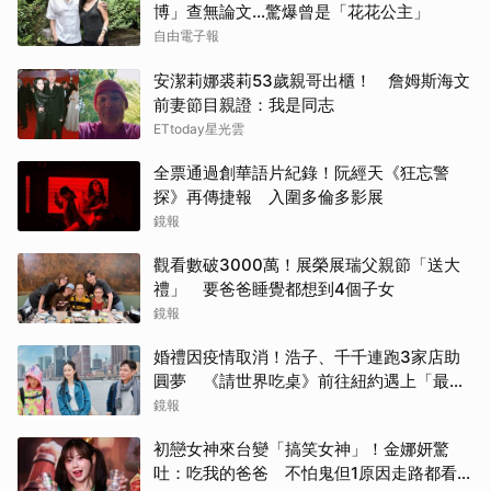
博」查無論文…驚爆曾是「花花公主」
自由電子報
安潔莉娜裘莉53歲親哥出櫃！ 詹姆斯海文
前妻節目親證：我是同志
ETtoday星光雲
全票通過創華語片紀錄！阮經天《狂忘警
探》再傳捷報 入圍多倫多影展
鏡報
觀看數破3000萬！展榮展瑞父親節「送大
禮」 要爸爸睡覺都想到4個子女
鏡報
婚禮因疫情取消！浩子、千千連跑3家店助
圓夢 《請世界吃桌》前往紐約遇上「最多
限制」
鏡報
初戀女神來台變「搞笑女神」！金娜妍驚
吐：吃我的爸爸 不怕鬼但1原因走路都看地