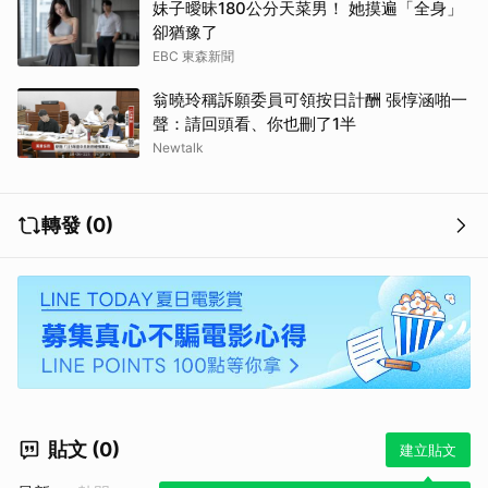
妹子曖昧180公分天菜男！ 她摸遍「全身」
卻猶豫了
EBC 東森新聞
翁曉玲稱訴願委員可領按日計酬 張惇涵啪一
聲：請回頭看、你也刪了1半
Newtalk
轉發 (0)
貼文 (0)
建立貼文