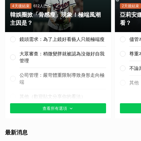
4天後結束
612人已投
2天後結束
韓娛圈掀「骨感瘦」現象！極端風潮
亞莉安
主因是？
看？
鏡頭需求：為了上鏡好看藝人只能極端瘦
儘管
大眾審查：稍微變胖就被認為沒做好自我
尊重
管理
不論
公司管理：嚴苛體重限制導致身形走向極
端
其他
其他（歡迎貼文分享你的看法）
查看所有選項
最新消息