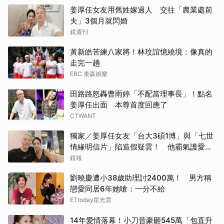
姜厚任女友用舊姓嫁過人 交往「農業處前
夫」3個月就閃婚
鏡週刊
黃新皓苦練八家將！林玟誼憶繞境：像真的
走完一趟
EBC 東森娛樂
田路路怒轟曹雨婷「不配當理事長」！點名
姜厚任出面 本尊首度回應了
CTWANT
獨家／姜厚任女友「台大3碩1博」與「七世
情緣明信片」陷造假疑雲！ 他霸氣護愛：
她是文盲我也喜歡！
鏡報
劉曉慶遭小38歲助理討2400萬！ 男方稱
戀愛同居6年她嗆：一分不給
ETtoday星光雲
14年愛情落幕！小刀昔豪砸545萬「包直升