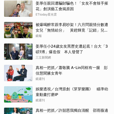
姜厚任親回遭騙財騙色！「女友不會辣手摧
花」創演藝工會揭原因
ETtoday星光雲
被爆喝醉常跟李易吵架！六月問親情分數遭
女兒「無情給分」 黃鐙輝竟「記錯」兒子
班級
鏡報
姜厚任小24歲女友黑歷史遭起底！台大「3
碩1博」爆造假 本人發聲了
三立新聞網
真相一把抓／蕭敬騰 A-Lin同框有一腿 彭
佳慧聞腋女青年
鏡週刊
娛樂透視／台灣原創《芽芽樂團》 瞄準幼
童動畫打磨IP
鏡週刊
真相一把抓／許韶恩我獨自清醒 邵雨薇邊