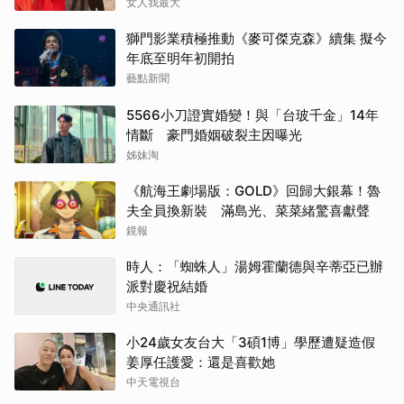
女人我最大
獅門影業積極推動《麥可傑克森》續集 擬今
年底至明年初開拍
藝點新聞
5566小刀證實婚變！與「台玻千金」14年
情斷 豪門婚姻破裂主因曝光
姊妹淘
《航海王劇場版：GOLD》回歸大銀幕！魯
夫全員換新裝 滿島光、菜菜緒驚喜獻聲
鏡報
時人：「蜘蛛人」湯姆霍蘭德與辛蒂亞已辦
派對慶祝結婚
中央通訊社
小24歲女友台大「3碩1博」學歷遭疑造假
姜厚任護愛：還是喜歡她
中天電視台