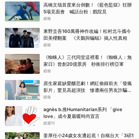
高橋文哉首度來台倒數！《藍色監獄》狂辦
5場見面會 喊話台粉：戲院見
鏡報
東野圭吾160萬冊神作改編！松村北斗攜今
田美櫻翻案 《天鵝與蝙蝠》揭人性真相
鏡報
《蜘蛛人》三代同堂這裡看！《蜘蛛人：無
家日》曾創20億票房 秒衝排行榜亞軍
鏡報
原生家庭缺愛釀悲劇！網紅偷錄前夫「發瘋
影片」驚見高超演技 慘遭兩任男友詐騙
2000多萬
鏡報
agnès b.推Humanitarian系列 「give
love」成今夏最暖時尚宣言
鏡週刊
姜厚任小24歲女友遭起底！自稱台大「3碩1