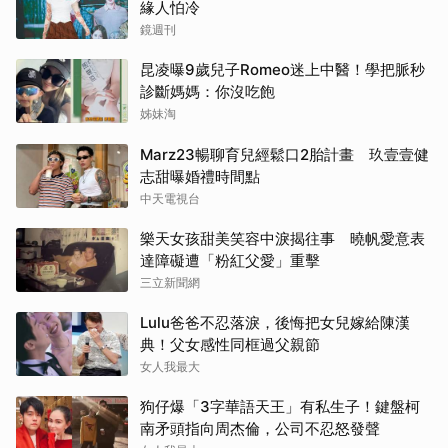
緣人怕冷
鏡週刊
昆凌曝9歲兒子Romeo迷上中醫！學把脈秒
診斷媽媽：你沒吃飽
姊妹淘
Marz23暢聊育兒經鬆口2胎計畫 玖壹壹健
志甜曝婚禮時間點
中天電視台
樂天女孩甜美笑容中淚揭往事 曉帆愛意表
達障礙遭「粉紅父愛」重擊
三立新聞網
Lulu爸爸不忍落淚，後悔把女兒嫁給陳漢
典！父女感性同框過父親節
女人我最大
狗仔爆「3字華語天王」有私生子！鍵盤柯
南矛頭指向周杰倫，公司不忍怒發聲