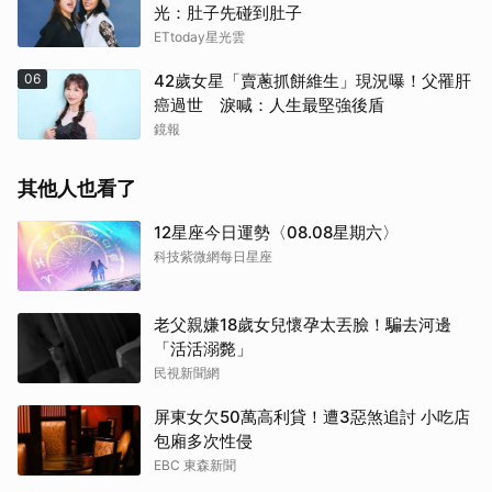
光：肚子先碰到肚子
ETtoday星光雲
06
42歲女星「賣蔥抓餅維生」現況曝！父罹肝
癌過世 淚喊：人生最堅強後盾
鏡報
其他人也看了
12星座今日運勢〈08.08星期六〉
科技紫微網每日星座
老父親嫌18歲女兒懷孕太丟臉！騙去河邊
「活活溺斃」
民視新聞網
屏東女欠50萬高利貸！遭3惡煞追討 小吃店
包廂多次性侵
EBC 東森新聞